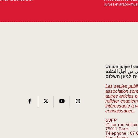
juives et arabo-mu
Union juive fra
ي من أجل السّلام
ת למען השלום
Les seules publi
association son
autres articles 
refléter exactem
intéressants à v
connaissance.
UJFP
21 ter rue Voltai
75011 Paris
Téléphone : 07 
Nous Écrire