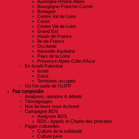
Auvergne-Rhône-Alpes
Bourgogne-Franche-Comté
Bretagne
Centre Val de Loire
Corse
Centre Val de Loire
Grand Est
Hauts-de-France
Île-de-France
Occitanie
Nouvelle-Aquitaine
Pays de la Loire
Provence-Alpes-Côte d'Azur
En Israël-Palestine
Israël
Gaza
Territoires occupés
Où l'on parle de l'UJFP
Pour comprendre
Analyses, opinions & débats
Témoignages
Nos lecteurs nous écrivent
Campagne BDS
Analyses BDS
BDS : Appels et Charte des principes
Pages culturelles
Culture de la solidarité
Culture juive