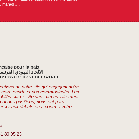
sulmanes …,
→
nçaise pour la paix
الاتّحاد اليهودي الفرنس
ההתאחדות היהודית הצרפתי
cations de notre site qui engagent notre
t notre charte et nos communiqués. Les
publiés sur ce site sans nécessairement
ent nos positions, nous ont paru
erser aux débats ou à porter à votre
re
81 89 95 25