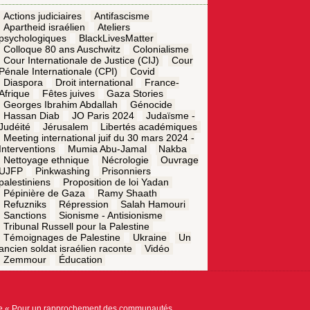
Actions judiciaires
Antifascisme
Apartheid israélien
Ateliers
psychologiques
BlackLivesMatter
Colloque 80 ans Auschwitz
Colonialisme
Cour Internationale de Justice (CIJ)
Cour
Pénale Internationale (CPI)
Covid
Diaspora
Droit international
France-
Afrique
Fêtes juives
Gaza Stories
Georges Ibrahim Abdallah
Génocide
Hassan Diab
JO Paris 2024
Judaïsme -
Judéité
Jérusalem
Libertés académiques
Meeting international juif du 30 mars 2024 -
Interventions
Mumia Abu-Jamal
Nakba
Nettoyage ethnique
Nécrologie
Ouvrage
UJFP
Pinkwashing
Prisonniers
palestiniens
Proposition de loi Yadan
Pépinière de Gaza
Ramy Shaath
Refuzniks
Répression
Salah Hamouri
Sanctions
Sionisme - Antisionisme
Tribunal Russell pour la Palestine
Témoignages de Palestine
Ukraine
Un
ancien soldat israélien raconte
Vidéo
Zemmour
Éducation
ue « Pour un rapprochement des communautés