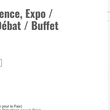
ence, Expo /
Débat / Buffet
 pour la Paix)