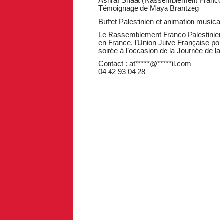
Ashraf Shaat (Rassemblement Franco-
Témoignage de Maya Brantzeg
Buffet Palestinien et animation musica
Le Rassemblement Franco Palestinien 
en France, l’Union Juive Française pou
soirée à l’occasion de la Journée de la
Contact :
at
*****
@
*****
il.com
04 42 93 04 28