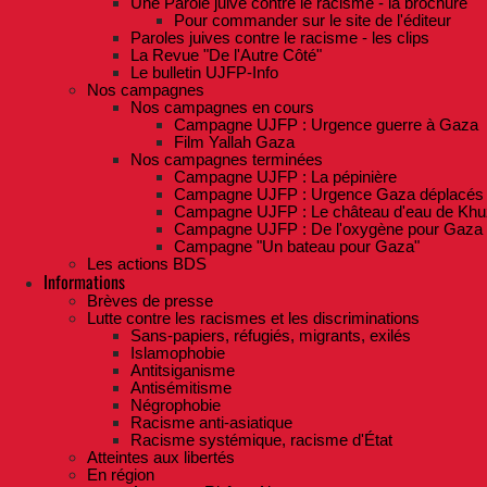
Une Parole juive contre le racisme - la brochure
Pour commander sur le site de l'éditeur
Paroles juives contre le racisme - les clips
La Revue "De l'Autre Côté"
Le bulletin UJFP-Info
Nos campagnes
Nos campagnes en cours
Campagne UJFP : Urgence guerre à Gaza
Film Yallah Gaza
Nos campagnes terminées
Campagne UJFP : La pépinière
Campagne UJFP : Urgence Gaza déplacés
Campagne UJFP : Le château d'eau de Khu
Campagne UJFP : De l'oxygène pour Gaza
Campagne "Un bateau pour Gaza"
Les actions BDS
Informations
Brèves de presse
Lutte contre les racismes et les discriminations
Sans-papiers, réfugiés, migrants, exilés
Islamophobie
Antitsiganisme
Antisémitisme
Négrophobie
Racisme anti-asiatique
Racisme systémique, racisme d'État
Atteintes aux libertés
En région