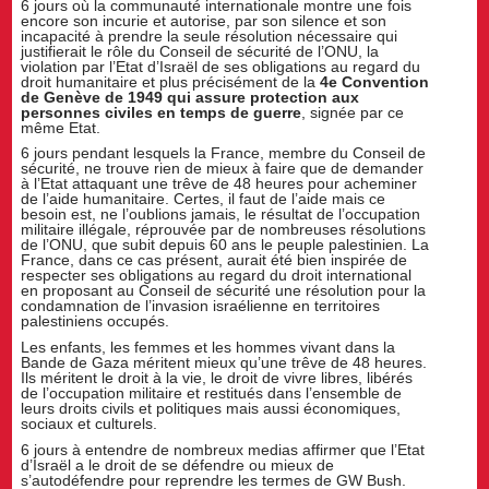
6 jours où la communauté internationale montre une fois
encore son incurie et autorise, par son silence et son
incapacité à prendre la seule résolution nécessaire qui
justifierait le rôle du Conseil de sécurité de l’ONU, la
violation par l’Etat d’Israël de ses obligations au regard du
droit humanitaire et plus précisément de la
4e Convention
de Genève de 1949 qui assure protection aux
personnes civiles en temps de guerre
, signée par ce
même Etat.
6 jours pendant lesquels la France, membre du Conseil de
sécurité, ne trouve rien de mieux à faire que de demander
à l’Etat attaquant une trêve de 48 heures pour acheminer
de l’aide humanitaire. Certes, il faut de l’aide mais ce
besoin est, ne l’oublions jamais, le résultat de l’occupation
militaire illégale, réprouvée par de nombreuses résolutions
de l’ONU, que subit depuis 60 ans le peuple palestinien. La
France, dans ce cas présent, aurait été bien inspirée de
respecter ses obligations au regard du droit international
en proposant au Conseil de sécurité une résolution pour la
condamnation de l’invasion israélienne en territoires
palestiniens occupés.
Les enfants, les femmes et les hommes vivant dans la
Bande de Gaza méritent mieux qu’une trêve de 48 heures.
Ils méritent le droit à la vie, le droit de vivre libres, libérés
de l’occupation militaire et restitués dans l’ensemble de
leurs droits civils et politiques mais aussi économiques,
sociaux et culturels.
6 jours à entendre de nombreux medias affirmer que l’Etat
d’Israël a le droit de se défendre ou mieux de
s’autodéfendre pour reprendre les termes de GW Bush.