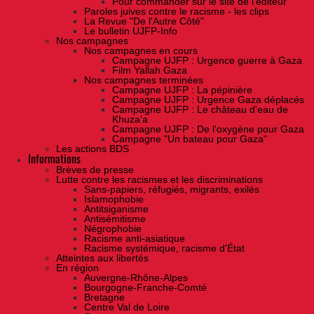
Pour commander sur le site de l'éditeur
Paroles juives contre le racisme - les clips
La Revue "De l'Autre Côté"
Le bulletin UJFP-Info
Nos campagnes
Nos campagnes en cours
Campagne UJFP : Urgence guerre à Gaza
Film Yallah Gaza
Nos campagnes terminées
Campagne UJFP : La pépinière
Campagne UJFP : Urgence Gaza déplacés
Campagne UJFP : Le château d'eau de
Khuza'a
Campagne UJFP : De l'oxygène pour Gaza
Campagne "Un bateau pour Gaza"
Les actions BDS
Informations
Brèves de presse
Lutte contre les racismes et les discriminations
Sans-papiers, réfugiés, migrants, exilés
Islamophobie
Antitsiganisme
Antisémitisme
Négrophobie
Racisme anti-asiatique
Racisme systémique, racisme d'État
Atteintes aux libertés
En région
Auvergne-Rhône-Alpes
Bourgogne-Franche-Comté
Bretagne
Centre Val de Loire