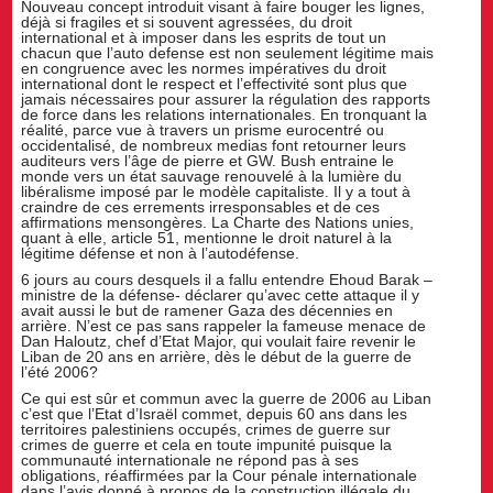
Nouveau concept introduit visant à faire bouger les lignes,
déjà si fragiles et si souvent agressées, du droit
international et à imposer dans les esprits de tout un
chacun que l’auto defense est non seulement légitime mais
en congruence avec les normes impératives du droit
international dont le respect et l’effectivité sont plus que
jamais nécessaires pour assurer la régulation des rapports
de force dans les relations internationales. En tronquant la
réalité, parce vue à travers un prisme eurocentré ou
occidentalisé, de nombreux medias font retourner leurs
auditeurs vers l’âge de pierre et GW. Bush entraine le
monde vers un état sauvage renouvelé à la lumière du
libéralisme imposé par le modèle capitaliste. Il y a tout à
craindre de ces errements irresponsables et de ces
affirmations mensongères. La Charte des Nations unies,
quant à elle, article 51, mentionne le droit naturel à la
légitime défense et non à l’autodéfense.
6 jours au cours desquels il a fallu entendre Ehoud Barak –
ministre de la défense- déclarer qu’avec cette attaque il y
avait aussi le but de ramener Gaza des décennies en
arrière. N’est ce pas sans rappeler la fameuse menace de
Dan Haloutz, chef d’Etat Major, qui voulait faire revenir le
Liban de 20 ans en arrière, dès le début de la guerre de
l’été 2006?
Ce qui est sûr et commun avec la guerre de 2006 au Liban
c’est que l’Etat d’Israël commet, depuis 60 ans dans les
territoires palestiniens occupés, crimes de guerre sur
crimes de guerre et cela en toute impunité puisque la
communauté internationale ne répond pas à ses
obligations, réaffirmées par la Cour pénale internationale
dans l’avis donné à propos de la construction illégale du