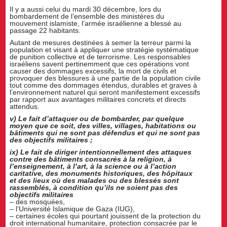
Il y a aussi celui du mardi 30 décembre, lors du
bombardement de l’ensemble des ministères du
mouvement islamiste, l’armée israélienne a blessé au
passage 22 habitants.
Autant de mesures destinées à semer la terreur parmi la
population et visant à appliquer une stratégie systématique
de punition collective et de terrorisme. Les responsables
israéliens savent pertinemment que ces opérations vont
causer des dommages excessifs, la mort de civils et
provoquer des blessures à une partie de la population civile
tout comme des dommages étendus, durables et graves à
l’environnement naturel qui seront manifestement excessifs
par rapport aux avantages militaires concrets et directs
attendus.
v) Le fait d’attaquer ou de bombarder, par quelque
moyen que ce soit, des villes, villages, habitations ou
bâtiments qui ne sont pas défendus et qui ne sont pas
des objectifs militaires ;
ix) Le fait de diriger intentionnellement des attaques
contre des bâtiments consacrés à la religion, à
l’enseignement, à l’art, à la science ou à l’action
caritative, des monuments historiques, des hôpitaux
et des lieux où des malades ou des blessés sont
rassemblés, à condition qu’ils ne soient pas des
objectifs militaires
– des mosquées,
– l’Université Islamique de Gaza (IUG),
– certaines écoles qui pourtant jouissent de la protection du
droit international humanitaire, protection consacrée par le