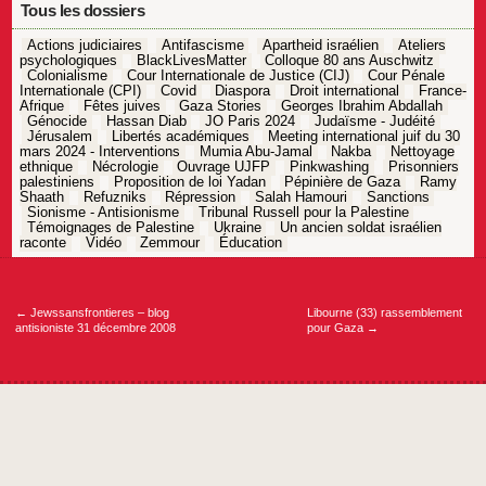
Tous les dossiers
Actions judiciaires
Antifascisme
Apartheid israélien
Ateliers
psychologiques
BlackLivesMatter
Colloque 80 ans Auschwitz
Colonialisme
Cour Internationale de Justice (CIJ)
Cour Pénale
Internationale (CPI)
Covid
Diaspora
Droit international
France-
Afrique
Fêtes juives
Gaza Stories
Georges Ibrahim Abdallah
Génocide
Hassan Diab
JO Paris 2024
Judaïsme - Judéité
Jérusalem
Libertés académiques
Meeting international juif du 30
mars 2024 - Interventions
Mumia Abu-Jamal
Nakba
Nettoyage
ethnique
Nécrologie
Ouvrage UJFP
Pinkwashing
Prisonniers
palestiniens
Proposition de loi Yadan
Pépinière de Gaza
Ramy
Shaath
Refuzniks
Répression
Salah Hamouri
Sanctions
Sionisme - Antisionisme
Tribunal Russell pour la Palestine
Témoignages de Palestine
Ukraine
Un ancien soldat israélien
raconte
Vidéo
Zemmour
Éducation
Navigation
de
l’article
←
Jewssansfrontieres – blog
Libourne (33) rassemblement
antisioniste 31 décembre 2008
pour Gaza
→