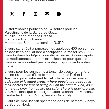
02/01/09
Analyses, opinions & débats
6 interminables journées de 24 heures pour les
Palestiniens de la Bande de Gaza.
Mireille Fanon-Mendes France
Fondation Frantz Fanon
Membre du Bureau national de l’UJFP
6 jours sans répit à ramasser les quelques 400 personnes
assassinées par l’armée d’occupation, à mener les 2 000
blessés dans les hôpitaux ou dispensaires, à courir après
les médicaments de première nécessité pour que ces
blessés ne s’ajoutent pas à la déjà trop longue liste des
morts.
6 jours pour les survivants à tenter de trouver un endroit
qui ne risque pas d’être bombardé par les F16 et les
Apaches qui envahissent le ciel.
‘Gaza has become a
collection of isolated areas, where people are trapped in
their homes for fear of being out on the streets. And, as it
turns out, even homes are not safe. There is nowhere safe
in Gaza.’
ainsi que le souligne Jaber Wishah du Palestinian
Centre for Human Rights, basé à Gaza City.
6 jours de mobilisation spontanée dans de nombreux pays,
du Sud au Nord.