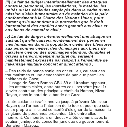
iii) Le fait de diriger intentionnellement des attaques
contre le personnel, les installations, le matériel, les
unités ou les véhicules employés dans le cadre d’une
mission d’aide humanitaire ou de maintien de la paix
conformément à la Charte des Nations Unies, pour
autant qu’ils aient droit à la protection que le droit
international des conflits armés garantit aux civils et
aux biens de caractère civil ;
iv) Le fait de diriger intentionnellement une attaque en
sachant qu’elle causera incidemment des pertes en
vies humaines dans la population civile, des blessures
aux personnes civiles, des dommages aux biens de
caractère civil ou des dommages étendus, durables et
graves à l’environnement naturel qui seraient
manifestement excessifs par rapport à l’ensemble de
l’avantage militaire concret et direct attendu ;
– Des raids de bangs soniques ont eu lieu, causant des
traumatismes et une atmosphère de panique parmi les
habitants de Gaza;
– l’usage de Smart Bombs GBU 39 à l’Uranium appauvri,
– les attentats ciblés, entre autres celui perpétré jeudi 1r
janvier contre un des principaux chefs du Hamas, Nizar
Rayan, dans le nord de la bande de Gaza.
L’outrecuidance israélienne va jusqu’à prévenir Monsieur
Rayan que l’armée a l’intention de le tuer et pour que cela
soit « propre », il lui est conseillé d’éloigner de la maison la
vingtaine de personnes présentes. 15 d’entre elles
mourront. Ce meurtre « en direct » a été commis avec le
soutien juridique du conseiller juridique du gouvernement,
Benahem Mazouz.