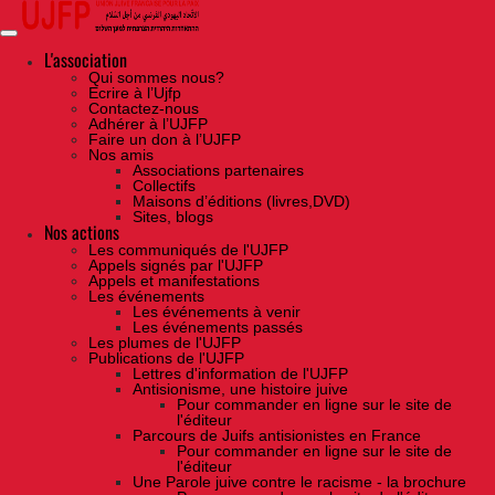
Skip
to
the
content
L'association
Qui sommes nous?
Ecrire à l’Ujfp
Contactez-nous
Adhérer à l’UJFP
Faire un don à l’UJFP
Nos amis
Associations partenaires
Collectifs
Maisons d’éditions (livres,DVD)
Sites, blogs
Nos actions
Les communiqués de l'UJFP
Appels signés par l'UJFP
Appels et manifestations
Les événements
Les événements à venir
Les événements passés
Les plumes de l'UJFP
Publications de l'UJFP
Lettres d'information de l'UJFP
Antisionisme, une histoire juive
Pour commander en ligne sur le site de
l'éditeur
Parcours de Juifs antisionistes en France
Pour commander en ligne sur le site de
l'éditeur
Une Parole juive contre le racisme - la brochure