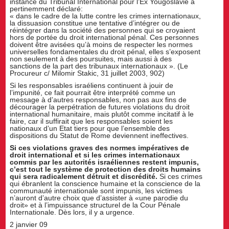
instance du Tribunal International pour l’Ex Yougoslavie a
pertinemment déclaré:
« dans le cadre de la lutte contre les crimes internationaux,
la dissuasion constitue une tentative d’intégrer ou de
réintégrer dans la société des personnes qui se croyaient
hors de portée du droit international pénal. Ces personnes
doivent être avisées qu’à moins de respecter les normes
universelles fondamentales du droit pénal, elles s’exposent
non seulement à des poursuites, mais aussi à des
sanctions de la part des tribunaux internationaux ». (Le
Procureur c/ Milomir Stakic, 31 juillet 2003, 902)
Si les responsables israéliens continuent à jouir de
l’impunité, ce fait pourrait être interprété comme un
message à d’autres responsables, non pas aux fins de
décourager la perpétration de futures violations du droit
international humanitaire, mais plutôt comme incitatif à le
faire, car il suffirait que les responsables soient les
nationaux d’un Etat tiers pour que l’ensemble des
dispositions du Statut de Rome deviennent ineffectives.
Si ces violations graves des normes impératives de
droit international et si les crimes internationaux
commis par les autorités israéliennes restent impunis,
c’est tout le système de protection des droits humains
qui sera radicalement détruit et discrédité.
Si ces crimes
qui ébranlent la conscience humaine et la conscience de la
communauté internationale sont impunis, les victimes
n’auront d’autre choix que d’assister à «une parodie du
droit» et à l’impuissance structurel de la Cour Pénale
Internationale. Dès lors, il y a urgence.
2 janvier 09