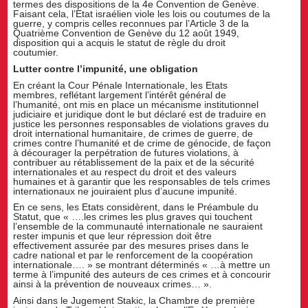
termes des dispositions de la 4e Convention de Genève.
Faisant cela, l’Etat israélien viole les lois ou coutumes de la
guerre, y compris celles reconnues par l’Article 3 de la
Quatrième Convention de Genève du 12 août 1949,
disposition qui a acquis le statut de règle du droit
coutumier.
Lutter contre l’impunité, une obligation
En créant la Cour Pénale Internationale, les Etats
membres, reflétant largement l’intérêt général de
l’humanité, ont mis en place un mécanisme institutionnel
judiciaire et juridique dont le but déclaré est de traduire en
justice les personnes responsables de violations graves du
droit international humanitaire, de crimes de guerre, de
crimes contre l’humanité et de crime de génocide, de façon
à décourager la perpétration de futures violations, à
contribuer au rétablissement de la paix et de la sécurité
internationales et au respect du droit et des valeurs
humaines et à garantir que les responsables de tels crimes
internationaux ne jouiraient plus d’aucune impunité.
En ce sens, les Etats considèrent, dans le Préambule du
Statut, que « ….les crimes les plus graves qui touchent
l’ensemble de la communauté internationale ne sauraient
rester impunis et que leur répression doit être
effectivement assurée par des mesures prises dans le
cadre national et par le renforcement de la coopération
internationale…. » se montrant déterminés « …à mettre un
terme à l’impunité des auteurs de ces crimes et à concourir
ainsi à la prévention de nouveaux crimes… ».
Ainsi dans le Jugement Stakic, la Chambre de première