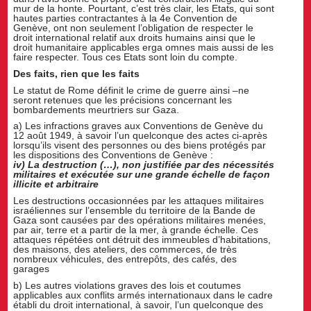
mur de la honte. Pourtant, c’est très clair, les Etats, qui sont
hautes parties contractantes à la 4e Convention de
Genève, ont non seulement l’obligation de respecter le
droit international relatif aux droits humains ainsi que le
droit humanitaire applicables erga omnes mais aussi de les
faire respecter. Tous ces Etats sont loin du compte.
Des faits, rien que les faits
Le statut de Rome définit le crime de guerre ainsi –ne
seront retenues que les précisions concernant les
bombardements meurtriers sur Gaza.
a) Les infractions graves aux Conventions de Genève du
12 août 1949, à savoir l’un quelconque des actes ci-après
lorsqu’ils visent des personnes ou des biens protégés par
les dispositions des Conventions de Genève :
iv) La destruction (…), non justifiée par des nécessités
militaires et exécutée sur une grande échelle de façon
illicite et arbitraire
Les destructions occasionnées par les attaques militaires
israéliennes sur l’ensemble du territoire de la Bande de
Gaza sont causées par des opérations militaires menées,
par air, terre et a partir de la mer, à grande échelle. Ces
attaques répétées ont détruit des immeubles d’habitations,
des maisons, des ateliers, des commerces, de très
nombreux véhicules, des entrepôts, des cafés, des
garages
b) Les autres violations graves des lois et coutumes
applicables aux conflits armés internationaux dans le cadre
établi du droit international, à savoir, l’un quelconque des