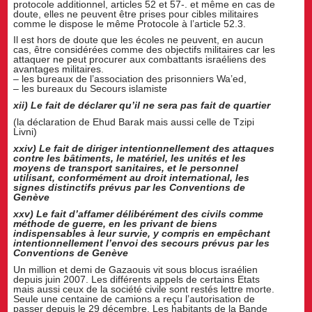
protocole additionnel, articles 52 et 57-. et même en cas de
doute, elles ne peuvent être prises pour cibles militaires
comme le dispose le même Protocole à l’article 52.3.
Il est hors de doute que les écoles ne peuvent, en aucun
cas, être considérées comme des objectifs militaires car les
attaquer ne peut procurer aux combattants israéliens des
avantages militaires.
– les bureaux de l’association des prisonniers Wa’ed,
– les bureaux du Secours islamiste
xii) Le fait de déclarer qu’il ne sera pas fait de quartier
(la déclaration de Ehud Barak mais aussi celle de Tzipi
Livni)
xxiv) Le fait de diriger intentionnellement des attaques
contre les bâtiments, le matériel, les unités et les
moyens de transport sanitaires, et le personnel
utilisant, conformément au droit international, les
signes distinctifs prévus par les Conventions de
Genève
xxv) Le fait d’affamer délibérément des civils comme
méthode de guerre, en les privant de biens
indispensables à leur survie, y compris en empêchant
intentionnellement l’envoi des secours prévus par les
Conventions de Genève
Un million et demi de Gazaouis vit sous blocus israélien
depuis juin 2007. Les différents appels de certains Etats
mais aussi ceux de la société civile sont restés lettre morte.
Seule une centaine de camions a reçu l’autorisation de
passer depuis le 29 décembre. Les habitants de la Bande