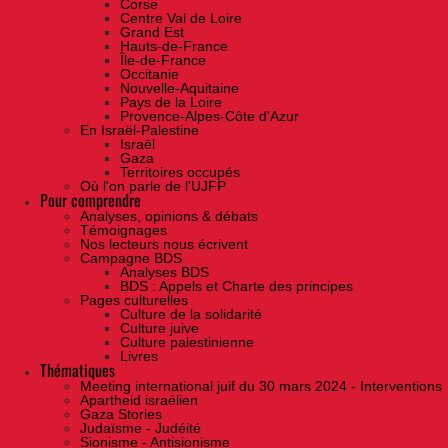
Corse
Centre Val de Loire
Grand Est
Hauts-de-France
Île-de-France
Occitanie
Nouvelle-Aquitaine
Pays de la Loire
Provence-Alpes-Côte d'Azur
En Israël-Palestine
Israël
Gaza
Territoires occupés
Où l'on parle de l'UJFP
Pour comprendre
Analyses, opinions & débats
Témoignages
Nos lecteurs nous écrivent
Campagne BDS
Analyses BDS
BDS : Appels et Charte des principes
Pages culturelles
Culture de la solidarité
Culture juive
Culture palestinienne
Livres
Thématiques
Meeting international juif du 30 mars 2024 - Interventions
Apartheid israélien
Gaza Stories
Judaïsme - Judéité
Sionisme - Antisionisme