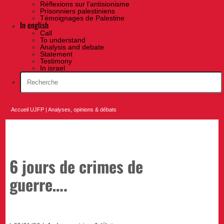
Réflexions sur l’antisionisme
Prisonniers palestiniens
Témoignages de Palestine
In english
Call
To understand
Analysis and debate
Statement
Testimony
In israel
Accueil UJFP
|
Analyses, opinions & débats
6 jours de crimes de
guerre….