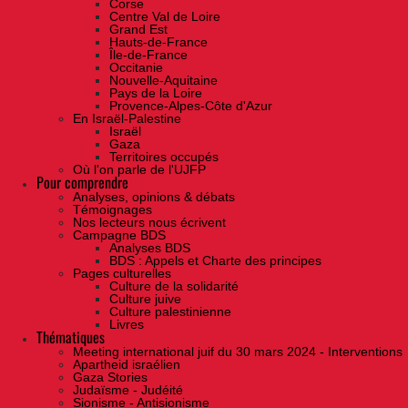
Corse
Centre Val de Loire
Grand Est
Hauts-de-France
Île-de-France
Occitanie
Nouvelle-Aquitaine
Pays de la Loire
Provence-Alpes-Côte d'Azur
En Israël-Palestine
Israël
Gaza
Territoires occupés
Où l'on parle de l'UJFP
Pour comprendre
Analyses, opinions & débats
Témoignages
Nos lecteurs nous écrivent
Campagne BDS
Analyses BDS
BDS : Appels et Charte des principes
Pages culturelles
Culture de la solidarité
Culture juive
Culture palestinienne
Livres
Thématiques
Meeting international juif du 30 mars 2024 - Interventions
Apartheid israélien
Gaza Stories
Judaïsme - Judéité
Sionisme - Antisionisme