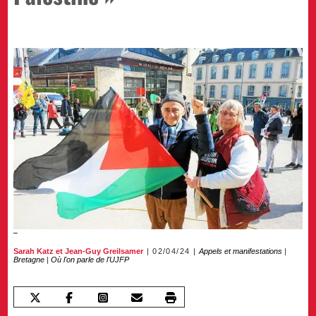
Sarah Katz
et
Jean-Guy Greilsamer
02/04/24
Appels et manifestations
|
Bretagne
|
Où l'on parle de l'UJFP