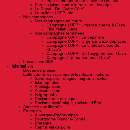
Pour commander sur le site de l'éditeur
Paroles juives contre le racisme - les clips
La Revue "De l'Autre Côté"
Le bulletin UJFP-Info
Nos campagnes
Nos campagnes en cours
Campagne UJFP : Urgence guerre à Gaza
Film Yallah Gaza
Nos campagnes terminées
Campagne UJFP : La pépinière
Campagne UJFP : Urgence Gaza déplacés
Campagne UJFP : Le château d'eau de
Khuza'a
Campagne UJFP : De l'oxygène pour Gaza
Campagne "Un bateau pour Gaza"
Les actions BDS
Informations
Brèves de presse
Lutte contre les racismes et les discriminations
Sans-papiers, réfugiés, migrants, exilés
Islamophobie
Antitsiganisme
Antisémitisme
Négrophobie
Racisme anti-asiatique
Racisme systémique, racisme d'État
Atteintes aux libertés
En région
Auvergne-Rhône-Alpes
Bourgogne-Franche-Comté
Bretagne
Centre Val de Loire