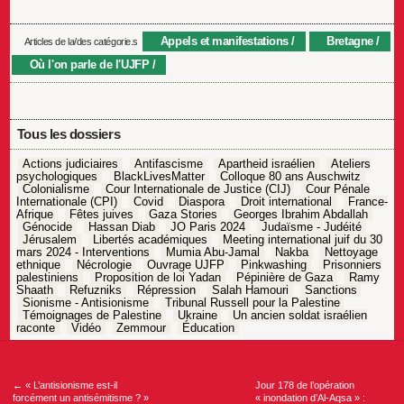
Appels et manifestations
Bretagne
Articles de la/des catégorie.s
Où l'on parle de l'UJFP
Tous les dossiers
Actions judiciaires
Antifascisme
Apartheid israélien
Ateliers
psychologiques
BlackLivesMatter
Colloque 80 ans Auschwitz
Colonialisme
Cour Internationale de Justice (CIJ)
Cour Pénale
Internationale (CPI)
Covid
Diaspora
Droit international
France-
Afrique
Fêtes juives
Gaza Stories
Georges Ibrahim Abdallah
Génocide
Hassan Diab
JO Paris 2024
Judaïsme - Judéité
Jérusalem
Libertés académiques
Meeting international juif du 30
mars 2024 - Interventions
Mumia Abu-Jamal
Nakba
Nettoyage
ethnique
Nécrologie
Ouvrage UJFP
Pinkwashing
Prisonniers
palestiniens
Proposition de loi Yadan
Pépinière de Gaza
Ramy
Shaath
Refuzniks
Répression
Salah Hamouri
Sanctions
Sionisme - Antisionisme
Tribunal Russell pour la Palestine
Témoignages de Palestine
Ukraine
Un ancien soldat israélien
raconte
Vidéo
Zemmour
Éducation
Navigation
de
l’article
←
« L’antisionisme est-il
Jour 178 de l’opération
forcément un antisémitisme ? »
« inondation d’Al-Aqsa » :