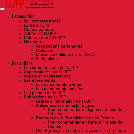
Skip
to
the
content
L'association
Qui sommes nous?
Ecrire à l’Ujfp
Contactez-nous
Adhérer à l’UJFP
Faire un don à l’UJFP
Nos amis
Associations partenaires
Collectifs
Maisons d’éditions (livres,DVD)
Sites, blogs
Nos actions
Les communiqués de l'UJFP
Appels signés par l'UJFP
Appels et manifestations
Les événements
Les événements à venir
Les événements passés
Les plumes de l'UJFP
Publications de l'UJFP
Lettres d'information de l'UJFP
Antisionisme, une histoire juive
Pour commander en ligne sur le site de
l'éditeur
Parcours de Juifs antisionistes en France
Pour commander en ligne sur le site de
l'éditeur
Une Parole juive contre le racisme - la brochure