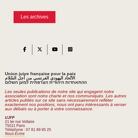
Les archives
Union juive française pour la paix
الاتّحاد اليهودي الفرنسي من أجل السّلام
ההתאחדות היהודית הצרפתית למען השלום
Les seules publications de notre site qui engagent notre
association sont notre charte et nos communiqués. Les autres
articles publiés sur ce site sans nécessairement refléter
exactement nos positions, nous ont paru intéressants à verser
aux débats ou à porter à votre connaissance.
UJFP
21 ter rue Voltaire
75011 Paris
Téléphone : 07 81 89 95 25
Nous Écrire