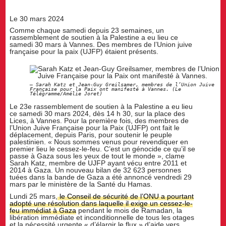
Le 30 mars 2024
Comme chaque samedi depuis 23 semaines, un
rassemblement de soutien à la Palestine a eu lieu ce
samedi 30 mars à Vannes. Des membres de l’Union juive
française pour la paix (UJFP) étaient présents.
Sarah Katz et Jean-Guy Greilsamer, membres de l’Union Juive
Française pour la Paix ont manifesté à Vannes. (Le
Télégramme/Amélie Joret)
Le 23e rassemblement de soutien à la Palestine a eu lieu
ce samedi 30 mars 2024, dès 14 h 30, sur la place des
Lices, à Vannes. Pour la première fois, des membres de
l’Union Juive Française pour la Paix (UJFP) ont fait le
déplacement, depuis Paris, pour soutenir le peuple
palestinien. « Nous sommes venus pour revendiquer en
premier lieu le cessez-le-feu. C’est un génocide ce qu’il se
passe à Gaza sous les yeux de tout le monde », clame
Sarah Katz, membre de UJFP ayant vécu entre 2011 et
2014 à Gaza. Un nouveau bilan de 32 623 personnes
tuées dans la bande de Gaza a été annoncé vendredi 29
mars par le ministère de la Santé du Hamas.
Lundi 25 mars,
le Conseil de sécurité de l’ONU a pourtant
adopté une résolution dans laquelle il exige un cessez-le-
feu immédiat à Gaza
pendant le mois de Ramadan, la
libération immédiate et inconditionnelle de tous les otages
et la nécessité urgente « d’élargir le flux » d’aide vers