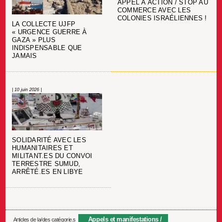
APPEL À ACTION / STOP AU
COMMERCE AVEC LES
COLONIES ISRAÉLIENNES !
LA COLLECTE UJFP
« URGENCE GUERRE À
GAZA » PLUS
INDISPENSABLE QUE
JAMAIS
| 10 juin 2026 |
SOLIDARITÉ AVEC LES
HUMANITAIRES ET
MILITANT.ES DU CONVOI
TERRESTRE SUMUD,
ARRÊTÉ.ES EN LIBYE
Appels et manifestations
Articles de la/des catégorie.s