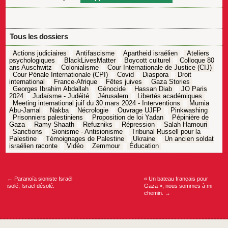
Tous les dossiers
Actions judiciaires
Antifascisme
Apartheid israélien
Ateliers
psychologiques
BlackLivesMatter
Boycott culturel
Colloque 80
ans Auschwitz
Colonialisme
Cour Internationale de Justice (CIJ)
Cour Pénale Internationale (CPI)
Covid
Diaspora
Droit
international
France-Afrique
Fêtes juives
Gaza Stories
Georges Ibrahim Abdallah
Génocide
Hassan Diab
JO Paris
2024
Judaïsme - Judéité
Jérusalem
Libertés académiques
Meeting international juif du 30 mars 2024 - Interventions
Mumia
Abu-Jamal
Nakba
Nécrologie
Ouvrage UJFP
Pinkwashing
Prisonniers palestiniens
Proposition de loi Yadan
Pépinière de
Gaza
Ramy Shaath
Refuzniks
Répression
Salah Hamouri
Sanctions
Sionisme - Antisionisme
Tribunal Russell pour la
Palestine
Témoignages de Palestine
Ukraine
Un ancien soldat
israélien raconte
Vidéo
Zemmour
Éducation
Navigation
de
l’article
←
Paranoïa sioniste Israël
« Un bateau français pour
isolé, Israël désolé.
Gaza », nous sommes à mi
chemin.
→