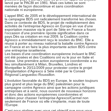
lancé par le PACBI en 1981. Mais ces luttes se sont
menées de façon discontinue et sans coordination
nationale ni européenne.
L’appel BNC de 2005 et le développement international de
la campagne BDS ont radicalement transformé les choses.
Dans ce contexte de BDS, le projet de redéploiement des
activités de l’entreprise Agrexco en Europe en vue d’une
exportation massive via le port de Sète en France a fourni
l’occasion d’une première riposte significative dans ce
pays.Dès sa création en mai 2009, la Coalition contre
Agrexco a immédiatement reçu le soutien du BNC. Elle a
réussi à porter au niveau national la bataille contre Agrexco
en France et en faire la plus importante action BDS contre
une entreprise israélienne.
Les bases d’une coordination européenne incluant le BNC
ont été posées et des Coalitions ont vu le jour en Italie et
Suisse. Une première action européenne coordonnée a eu
lieu simultanément à Milan, Bruxelles, Londres et
Montpellier le 20/11/2009 pour protester contre le projet
d’implantation d’Agrexco à Sète initié par le Conseil
Régional Languedoc-Roussillon.
L’évolution favorable du BDS en Europe, le soutien toujours
plus grand et plus large du BNC palestinien pour la
campagne contre Agrexco ainsi que les actions juridiques
entreprises et à venir, nous ouvrent de nouveaux horizons
et donc des actions européennes coordonnées et
ciblées pour chasser l’entreprise Agrexco/Carmel non
seulement de France où elle s’implante, mais de toute
l’Europe.
C’est pour réaliser avec vous cet objectif que nous vous