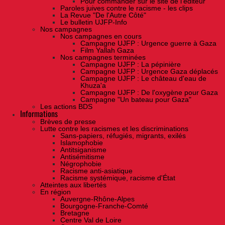
Pour commander sur le site de l'éditeur
Paroles juives contre le racisme - les clips
La Revue "De l'Autre Côté"
Le bulletin UJFP-Info
Nos campagnes
Nos campagnes en cours
Campagne UJFP : Urgence guerre à Gaza
Film Yallah Gaza
Nos campagnes terminées
Campagne UJFP : La pépinière
Campagne UJFP : Urgence Gaza déplacés
Campagne UJFP : Le château d'eau de
Khuza'a
Campagne UJFP : De l'oxygène pour Gaza
Campagne "Un bateau pour Gaza"
Les actions BDS
Informations
Brèves de presse
Lutte contre les racismes et les discriminations
Sans-papiers, réfugiés, migrants, exilés
Islamophobie
Antitsiganisme
Antisémitisme
Négrophobie
Racisme anti-asiatique
Racisme systémique, racisme d'État
Atteintes aux libertés
En région
Auvergne-Rhône-Alpes
Bourgogne-Franche-Comté
Bretagne
Centre Val de Loire