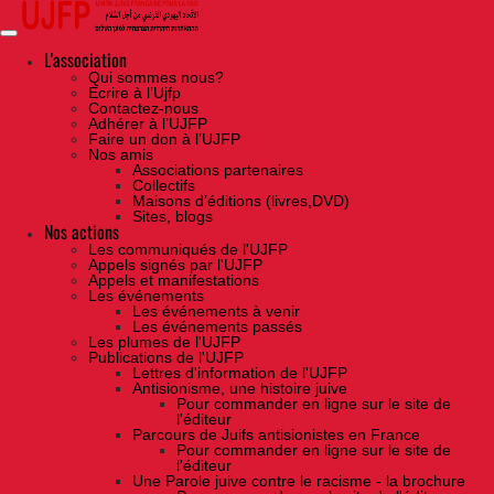
Skip
to
the
content
L'association
Qui sommes nous?
Ecrire à l’Ujfp
Contactez-nous
Adhérer à l’UJFP
Faire un don à l’UJFP
Nos amis
Associations partenaires
Collectifs
Maisons d’éditions (livres,DVD)
Sites, blogs
Nos actions
Les communiqués de l'UJFP
Appels signés par l'UJFP
Appels et manifestations
Les événements
Les événements à venir
Les événements passés
Les plumes de l'UJFP
Publications de l'UJFP
Lettres d'information de l'UJFP
Antisionisme, une histoire juive
Pour commander en ligne sur le site de
l'éditeur
Parcours de Juifs antisionistes en France
Pour commander en ligne sur le site de
l'éditeur
Une Parole juive contre le racisme - la brochure