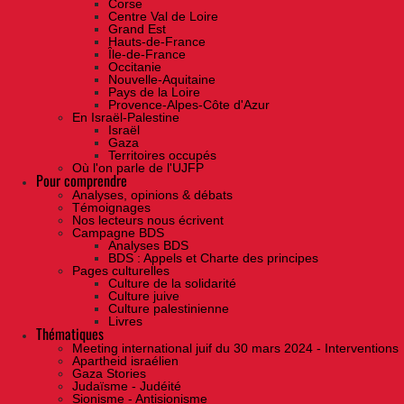
Corse
Centre Val de Loire
Grand Est
Hauts-de-France
Île-de-France
Occitanie
Nouvelle-Aquitaine
Pays de la Loire
Provence-Alpes-Côte d'Azur
En Israël-Palestine
Israël
Gaza
Territoires occupés
Où l'on parle de l'UJFP
Pour comprendre
Analyses, opinions & débats
Témoignages
Nos lecteurs nous écrivent
Campagne BDS
Analyses BDS
BDS : Appels et Charte des principes
Pages culturelles
Culture de la solidarité
Culture juive
Culture palestinienne
Livres
Thématiques
Meeting international juif du 30 mars 2024 - Interventions
Apartheid israélien
Gaza Stories
Judaïsme - Judéité
Sionisme - Antisionisme