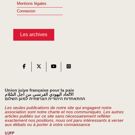
Mentions légales
Connexion
Les archives
Union juive française pour la paix
الاتّحاد اليهودي الفرنسي من أجل السّلام
ההתאחדות היהודית הצרפתית למען השלום
Les seules publications de notre site qui engagent notre
association sont notre charte et nos communiqués. Les autres
articles publiés sur ce site sans nécessairement refléter
exactement nos positions, nous ont paru intéressants à verser
aux débats ou à porter à votre connaissance.
UJFP