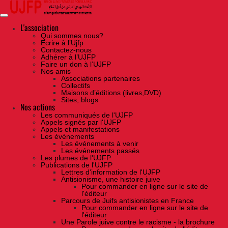
Skip
to
the
content
L'association
Qui sommes nous?
Ecrire à l’Ujfp
Contactez-nous
Adhérer à l’UJFP
Faire un don à l’UJFP
Nos amis
Associations partenaires
Collectifs
Maisons d’éditions (livres,DVD)
Sites, blogs
Nos actions
Les communiqués de l'UJFP
Appels signés par l'UJFP
Appels et manifestations
Les événements
Les événements à venir
Les événements passés
Les plumes de l'UJFP
Publications de l'UJFP
Lettres d'information de l'UJFP
Antisionisme, une histoire juive
Pour commander en ligne sur le site de
l'éditeur
Parcours de Juifs antisionistes en France
Pour commander en ligne sur le site de
l'éditeur
Une Parole juive contre le racisme - la brochure