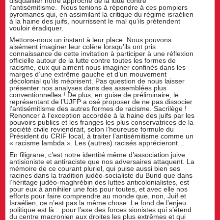
disqualifier notre approche de la lutte contre
l’antisémitisme. Nous tenions à répondre à ces pompiers
pyromanes qui, en assimilant la critique du régime israélien
à la haine des juifs, nourrissent le mal qu’ils prétendent
vouloir éradiquer.
Mettons-nous un instant à leur place. Nous pouvons
aisément imaginer leur colère lorsqu’ils ont pris
connaissance de cette invitation à participer à une réflexion
officielle autour de la lutte contre toutes les formes de
racisme, eux qui aiment nous imaginer confinés dans les
marges d’une extrême gauche et d’un mouvement
décolonial qu’ils méprisent. Pas question de nous laisser
présenter nos analyses dans des assemblées plus
conventionnelles ! De plus, en guise de préliminaire, le
représentant de l’UJFP a osé proposer de ne pas dissocier
l’antisémitisme des autres formes de racisme. Sacrilège !
Renoncer à l’exception accordée à la haine des juifs par les
pouvoirs publics et les franges les plus conservatrices de la
société civile reviendrait, selon l’heureuse formule du
Président du CRIF local, à traiter l’antisémitisme comme un
« racisme lambda ». Les (autres) racisés apprécieront…
En filigrane, c’est notre identité même d’association juive
antisioniste et antiraciste que nos adversaires attaquent. La
mémoire de ce courant pluriel, qui puise aussi bien ses
racines dans la tradition judéo-socialiste du Bund que dans
l’héritage judéo-maghrébin des luttes anticolonialistes, est
pour eux à annihiler une fois pour toutes, et avec elle nos
efforts pour faire comprendre au monde que, non, Juif et
Israélien, ce n’est pas la même chose. Le fond de l’enjeu
politique est là : pour l’axe des forces sionistes qui s’étend
du centre macronien aux droites les plus extrêmes et qui