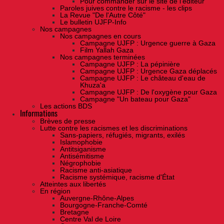
Pour commander sur le site de l'éditeur
Paroles juives contre le racisme - les clips
La Revue "De l'Autre Côté"
Le bulletin UJFP-Info
Nos campagnes
Nos campagnes en cours
Campagne UJFP : Urgence guerre à Gaza
Film Yallah Gaza
Nos campagnes terminées
Campagne UJFP : La pépinière
Campagne UJFP : Urgence Gaza déplacés
Campagne UJFP : Le château d'eau de
Khuza'a
Campagne UJFP : De l'oxygène pour Gaza
Campagne "Un bateau pour Gaza"
Les actions BDS
Informations
Brèves de presse
Lutte contre les racismes et les discriminations
Sans-papiers, réfugiés, migrants, exilés
Islamophobie
Antitsiganisme
Antisémitisme
Négrophobie
Racisme anti-asiatique
Racisme systémique, racisme d'État
Atteintes aux libertés
En région
Auvergne-Rhône-Alpes
Bourgogne-Franche-Comté
Bretagne
Centre Val de Loire