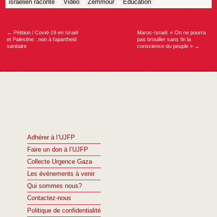
israélien raconte
Vidéo
Zemmour
Éducation
Navigation
de
l’article
←
Pétition / Covid-19 en Israël
Maroc-Israël. « On ne pourra
et Palestine : non à l’apartheid
pas brouiller sans fin la
sanitaire
conscience du peuple »
→
Adhérer à l’UJFP
Faire un don à l’UJFP
Collecte Urgence Gaza
Les événements à venir
Qui sommes nous?
Contactez-nous
Politique de confidentialité