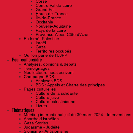
Corse
Centre Val de Loire
Grand Est
Hauts-de-France
Île-de-France
Occitanie
Nouvelle-Aquitaine
Pays de la Loire
Provence-Alpes-Côte d'Azur
En Israël-Palestine
Israël
Gaza
Territoires occupés
Où l'on parle de l'UJFP
Pour comprendre
Analyses, opinions & débats
Témoignages
Nos lecteurs nous écrivent
Campagne BDS
Analyses BDS
BDS : Appels et Charte des principes
Pages culturelles
Culture de la solidarité
Culture juive
Culture palestinienne
Livres
Thématiques
Meeting international juif du 30 mars 2024 - Interventions
Apartheid israélien
Gaza Stories
Judaïsme - Judéité
Sionisme - Antisionisme