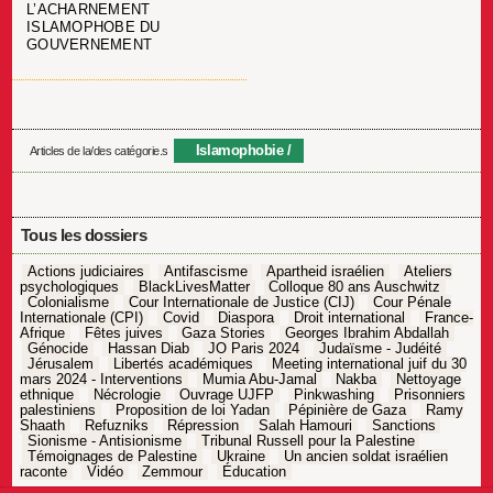
L’ACHARNEMENT
ISLAMOPHOBE DU
GOUVERNEMENT
Islamophobie
Articles de la/des catégorie.s
Tous les dossiers
Actions judiciaires
Antifascisme
Apartheid israélien
Ateliers
psychologiques
BlackLivesMatter
Colloque 80 ans Auschwitz
Colonialisme
Cour Internationale de Justice (CIJ)
Cour Pénale
Internationale (CPI)
Covid
Diaspora
Droit international
France-
Afrique
Fêtes juives
Gaza Stories
Georges Ibrahim Abdallah
Génocide
Hassan Diab
JO Paris 2024
Judaïsme - Judéité
Jérusalem
Libertés académiques
Meeting international juif du 30
mars 2024 - Interventions
Mumia Abu-Jamal
Nakba
Nettoyage
ethnique
Nécrologie
Ouvrage UJFP
Pinkwashing
Prisonniers
palestiniens
Proposition de loi Yadan
Pépinière de Gaza
Ramy
Shaath
Refuzniks
Répression
Salah Hamouri
Sanctions
Sionisme - Antisionisme
Tribunal Russell pour la Palestine
Témoignages de Palestine
Ukraine
Un ancien soldat israélien
raconte
Vidéo
Zemmour
Éducation