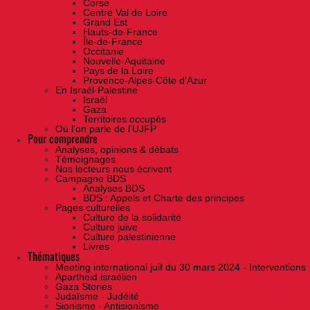
Corse
Centre Val de Loire
Grand Est
Hauts-de-France
Île-de-France
Occitanie
Nouvelle-Aquitaine
Pays de la Loire
Provence-Alpes-Côte d'Azur
En Israël-Palestine
Israël
Gaza
Territoires occupés
Où l'on parle de l'UJFP
Pour comprendre
Analyses, opinions & débats
Témoignages
Nos lecteurs nous écrivent
Campagne BDS
Analyses BDS
BDS : Appels et Charte des principes
Pages culturelles
Culture de la solidarité
Culture juive
Culture palestinienne
Livres
Thématiques
Meeting international juif du 30 mars 2024 - Interventions
Apartheid israélien
Gaza Stories
Judaïsme - Judéité
Sionisme - Antisionisme