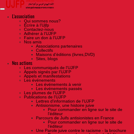
Skip
to
the
content
L'association
Qui sommes nous?
Ecrire à l’Ujfp
Contactez-nous
Adhérer à l’UJFP
Faire un don à l’UJFP
Nos amis
Associations partenaires
Collectifs
Maisons d’éditions (livres,DVD)
Sites, blogs
Nos actions
Les communiqués de l'UJFP
Appels signés par l'UJFP
Appels et manifestations
Les événements
Les événements à venir
Les événements passés
Les plumes de l'UJFP
Publications de l'UJFP
Lettres d'information de l'UJFP
Antisionisme, une histoire juive
Pour commander en ligne sur le site de
l'éditeur
Parcours de Juifs antisionistes en France
Pour commander en ligne sur le site de
l'éditeur
Une Parole juive contre le racisme - la brochure