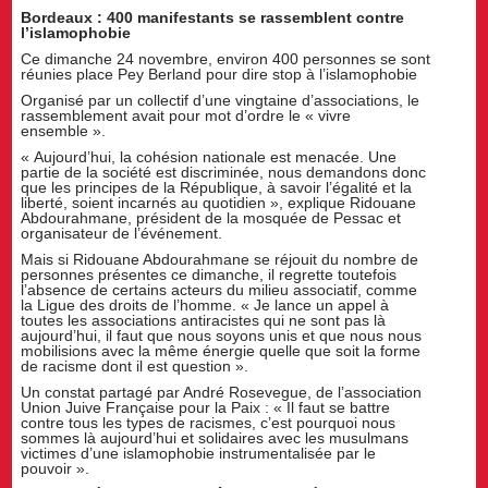
Bordeaux : 400 manifestants se rassemblent contre
l’islamophobie
Ce dimanche 24 novembre, environ 400 personnes se sont
réunies place Pey Berland pour dire stop à l’islamophobie
Organisé par un collectif d’une vingtaine d’associations, le
rassemblement avait pour mot d’ordre le « vivre
ensemble ».
« Aujourd’hui, la cohésion nationale est menacée. Une
partie de la société est discriminée, nous demandons donc
que les principes de la République, à savoir l’égalité et la
liberté, soient incarnés au quotidien », explique Ridouane
Abdourahmane, président de la mosquée de Pessac et
organisateur de l’événement.
Mais si Ridouane Abdourahmane se réjouit du nombre de
personnes présentes ce dimanche, il regrette toutefois
l’absence de certains acteurs du milieu associatif, comme
la Ligue des droits de l’homme. « Je lance un appel à
toutes les associations antiracistes qui ne sont pas là
aujourd’hui, il faut que nous soyons unis et que nous nous
mobilisions avec la même énergie quelle que soit la forme
de racisme dont il est question ».
Un constat partagé par André Rosevegue, de l’association
Union Juive Française pour la Paix : « Il faut se battre
contre tous les types de racismes, c’est pourquoi nous
sommes là aujourd’hui et solidaires avec les musulmans
victimes d’une islamophobie instrumentalisée par le
pouvoir ».