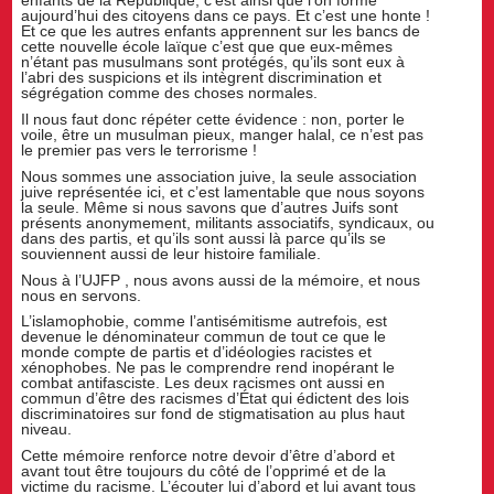
enfants de la République, c’est ainsi que l’on forme
aujourd’hui des citoyens dans ce pays. Et c’est une honte !
Et ce que les autres enfants apprennent sur les bancs de
cette nouvelle école laïque c’est que que eux-mêmes
n’étant pas musulmans sont protégés, qu’ils sont eux à
l’abri des suspicions et ils intègrent discrimination et
ségrégation comme des choses normales.
Il nous faut donc répéter cette évidence : non, porter le
voile, être un musulman pieux, manger halal, ce n’est pas
le premier pas vers le terrorisme !
Nous sommes une association juive, la seule association
juive représentée ici, et c’est lamentable que nous soyons
la seule. Même si nous savons que d’autres Juifs sont
présents anonymement, militants associatifs, syndicaux, ou
dans des partis, et qu’ils sont aussi là parce qu’ils se
souviennent aussi de leur histoire familiale.
Nous à l’UJFP , nous avons aussi de la mémoire, et nous
nous en servons.
L’islamophobie, comme l’antisémitisme autrefois, est
devenue le dénominateur commun de tout ce que le
monde compte de partis et d’idéologies racistes et
xénophobes. Ne pas le comprendre rend inopérant le
combat antifasciste. Les deux racismes ont aussi en
commun d’être des racismes d’État qui édictent des lois
discriminatoires sur fond de stigmatisation au plus haut
niveau.
Cette mémoire renforce notre devoir d’être d’abord et
avant tout être toujours du côté de l’opprimé et de la
victime du racisme. L’écouter lui d’abord et lui avant tous