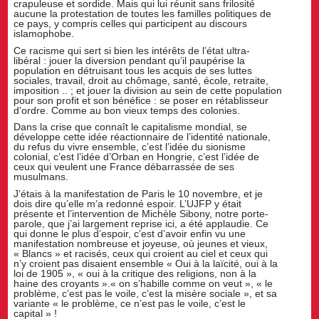
crapuleuse et sordide. Mais qui lui réunit sans frilosité
aucune la protestation de toutes les familles politiques de
ce pays, y compris celles qui participent au discours
islamophobe.
Ce racisme qui sert si bien les intérêts de l’état ultra-
libéral : jouer la diversion pendant qu’il paupérise la
population en détruisant tous les acquis de ses luttes
sociales, travail, droit au chômage, santé, école, retraite,
imposition .. ; et jouer la division au sein de cette population
pour son profit et son bénéfice : se poser en rétablisseur
d’ordre. Comme au bon vieux temps des colonies.
Dans la crise que connaît le capitalisme mondial, se
développe cette idée réactionnaire de l’identité nationale,
du refus du vivre ensemble, c’est l’idée du sionisme
colonial, c’est l’idée d’Orban en Hongrie, c’est l’idée de
ceux qui veulent une France débarrassée de ses
musulmans.
J’étais à la manifestation de Paris le 10 novembre, et je
dois dire qu’elle m’a redonné espoir. L’UJFP y était
présente et l’intervention de Michèle Sibony, notre porte-
parole, que j’ai largement reprise ici, a été applaudie. Ce
qui donne le plus d’espoir, c’est d’avoir enfin vu une
manifestation nombreuse et joyeuse, où jeunes et vieux,
« Blancs » et racisés, ceux qui croient au ciel et ceux qui
n’y croient pas disaient ensemble « Oui à la laïcité, oui à la
loi de 1905 », « oui à la critique des religions, non à la
haine des croyants ».« on s’habille comme on veut », « le
problème, c’est pas le voile, c’est la misère sociale », et sa
variante « le problème, ce n’est pas le voile, c’est le
capital » !