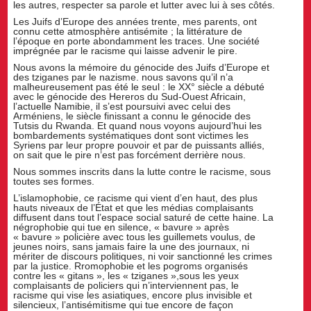
les autres, respecter sa parole et lutter avec lui à ses côtés.
Les Juifs d’Europe des années trente, mes parents, ont
connu cette atmosphère antisémite ; la littérature de
l’époque en porte abondamment les traces. Une société
imprégnée par le racisme qui laisse advenir le pire.
Nous avons la mémoire du génocide des Juifs d’Europe et
des tziganes par le nazisme. nous savons qu’il n’a
malheureusement pas été le seul : le XX° siècle a débuté
avec le génocide des Hereros du Sud-Ouest Africain,
l’actuelle Namibie, il s’est poursuivi avec celui des
Arméniens, le siècle finissant a connu le génocide des
Tutsis du Rwanda. Et quand nous voyons aujourd’hui les
bombardements systématiques dont sont victimes les
Syriens par leur propre pouvoir et par de puissants alliés,
on sait que le pire n’est pas forcément derrière nous.
Nous sommes inscrits dans la lutte contre le racisme, sous
toutes ses formes.
L’islamophobie, ce racisme qui vient d’en haut, des plus
hauts niveaux de l’État et que les médias complaisants
diffusent dans tout l’espace social saturé de cette haine. La
négrophobie qui tue en silence, « bavure » après
« bavure » policière avec tous les guillemets voulus, de
jeunes noirs, sans jamais faire la une des journaux, ni
mériter de discours politiques, ni voir sanctionné les crimes
par la justice. Rromophobie et les pogroms organisés
contre les « gitans », les « tziganes »,sous les yeux
complaisants de policiers qui n’interviennent pas, le
racisme qui vise les asiatiques, encore plus invisible et
silencieux, l’antisémitisme qui tue encore de façon