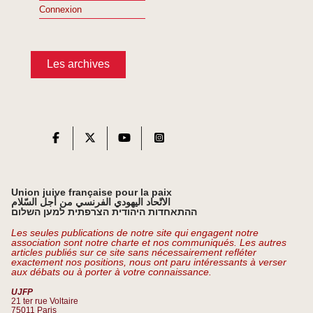
Connexion
Les archives
Union juive française pour la paix
الاتّحاد اليهودي الفرنسي من أجل السّلام
ההתאחדות היהודית הצרפתית למען השלום
Les seules publications de notre site qui engagent notre
association sont notre charte et nos communiqués. Les autres
articles publiés sur ce site sans nécessairement refléter
exactement nos positions, nous ont paru intéressants à verser
aux débats ou à porter à votre connaissance.
UJFP
21 ter rue Voltaire
75011 Paris