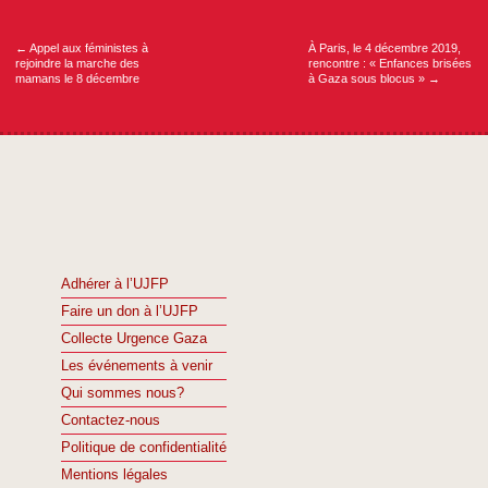
Navigation
de
l’article
←
Appel aux féministes à
À Paris, le 4 décembre 2019,
rejoindre la marche des
rencontre : « Enfances brisées
mamans le 8 décembre
à Gaza sous blocus »
→
Adhérer à l’UJFP
Faire un don à l’UJFP
Collecte Urgence Gaza
Les événements à venir
Qui sommes nous?
Contactez-nous
Politique de confidentialité
Mentions légales