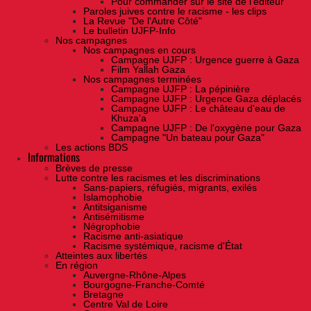
Pour commander sur le site de l'éditeur
Paroles juives contre le racisme - les clips
La Revue "De l'Autre Côté"
Le bulletin UJFP-Info
Nos campagnes
Nos campagnes en cours
Campagne UJFP : Urgence guerre à Gaza
Film Yallah Gaza
Nos campagnes terminées
Campagne UJFP : La pépinière
Campagne UJFP : Urgence Gaza déplacés
Campagne UJFP : Le château d'eau de
Khuza'a
Campagne UJFP : De l'oxygène pour Gaza
Campagne "Un bateau pour Gaza"
Les actions BDS
Informations
Brèves de presse
Lutte contre les racismes et les discriminations
Sans-papiers, réfugiés, migrants, exilés
Islamophobie
Antitsiganisme
Antisémitisme
Négrophobie
Racisme anti-asiatique
Racisme systémique, racisme d'État
Atteintes aux libertés
En région
Auvergne-Rhône-Alpes
Bourgogne-Franche-Comté
Bretagne
Centre Val de Loire