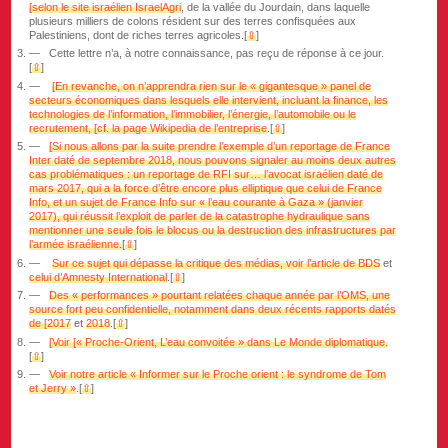
[selon le site israélien IsraelAgri
, de la vallée du Jourdain, dans laquelle
plusieurs milliers de colons résident sur des terres confisquées aux
Palestiniens, dont de riches terres agricoles.
[
⇧
]
Cette lettre n’a, à notre connaissance, pas reçu de réponse à ce jour.
[
⇧
]
[En revanche, on n’apprendra rien sur le « gigantesque » panel de
secteurs économiques dans lesquels elle intervient, incluant la finance, les
technologies de l’information, l’immobilier, l’énergie, l’automobile ou le
recrutement, [cf. la page Wikipedia de l’entreprise
.
[
⇧
]
[Si nous allons par la suite prendre l’exemple d’un reportage de France
Inter daté de septembre 2018, nous pouvons signaler au moins deux autres
cas problématiques : un reportage de RFI sur… l’avocat israélien daté de
mars 2017, qui a la force d’être encore plus elliptique que celui de France
Info, et un sujet de France Info sur « l’eau courante à Gaza » (janvier
2017), qui réussit l’exploit de parler de la catastrophe hydraulique sans
mentionner une seule fois le blocus ou la destruction des infrastructures par
l’armée israélienne.
[
⇧
]
Sur ce sujet qui dépasse la critique des médias, voir l’article de BDS
et
celui d’Amnesty International
.
[
⇧
]
Des « performances » pourtant relatées chaque année par l’OMS, une
source fort peu confidentielle, notamment dans deux récents rapports datés
de [2017
et
2018
.
[
⇧
]
[Voir [« Proche-Orient, L’eau convoitée » dans Le Monde diplomatique.
[
⇧
]
Voir notre article « Informer sur le Proche orient : le syndrome de Tom
et Jerry »
.
[
⇧
]