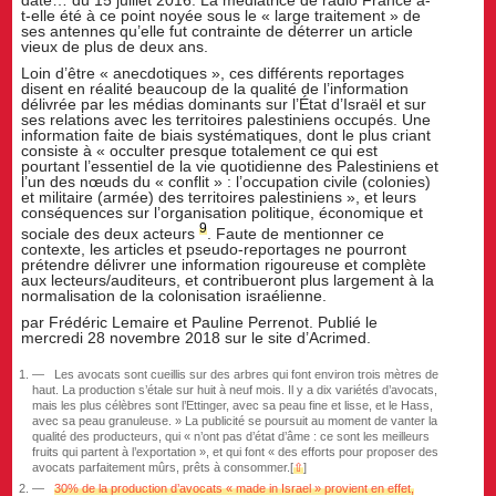
date… du 15 juillet 2016. La médiatrice de radio France a-
t-elle été à ce point noyée sous le « large traitement » de
ses antennes qu’elle fut contrainte de déterrer un article
vieux de plus de deux ans.
Loin d’être « anecdotiques », ces différents reportages
disent en réalité beaucoup de la qualité de l’information
délivrée par les médias dominants sur l’État d’Israël et sur
ses relations avec les territoires palestiniens occupés. Une
information faite de biais systématiques, dont le plus criant
consiste à « occulter presque totalement ce qui est
pourtant l’essentiel de la vie quotidienne des Palestiniens et
l’un des nœuds du « conflit » : l’occupation civile (colonies)
et militaire (armée) des territoires palestiniens », et leurs
conséquences sur l’organisation politique, économique et
9
sociale des deux acteurs
. Faute de mentionner ce
contexte, les articles et pseudo-reportages ne pourront
prétendre délivrer une information rigoureuse et complète
aux lecteurs/auditeurs, et contribueront plus largement à la
normalisation de la colonisation israélienne.
par Frédéric Lemaire et Pauline Perrenot. Publié le
mercredi 28 novembre 2018 sur le site d’Acrimed.
Les avocats sont cueillis sur des arbres qui font environ trois mètres de
haut. La production s’étale sur huit à neuf mois. Il y a dix variétés d’avocats,
mais les plus célèbres sont l’Ettinger, avec sa peau fine et lisse, et le Hass,
avec sa peau granuleuse. » La publicité se poursuit au moment de vanter la
qualité des producteurs, qui « n’ont pas d’état d’âme : ce sont les meilleurs
fruits qui partent à l’exportation », et qui font « des efforts pour proposer des
avocats parfaitement mûrs, prêts à consommer.
[
⇧
]
30% de la production d’avocats « made in Israel » provient en effet,