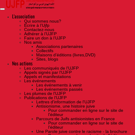
Skip
to
the
content
L'association
Qui sommes nous?
Ecrire à l’Ujfp
Contactez-nous
Adhérer à l’UJFP
Faire un don à l’UJFP
Nos amis
Associations partenaires
Collectifs
Maisons d’éditions (livres,DVD)
Sites, blogs
Nos actions
Les communiqués de l'UJFP
Appels signés par l'UJFP
Appels et manifestations
Les événements
Les événements à venir
Les événements passés
Les plumes de l'UJFP
Publications de l'UJFP
Lettres d'information de l'UJFP
Antisionisme, une histoire juive
Pour commander en ligne sur le site de
l'éditeur
Parcours de Juifs antisionistes en France
Pour commander en ligne sur le site de
l'éditeur
Une Parole juive contre le racisme - la brochure