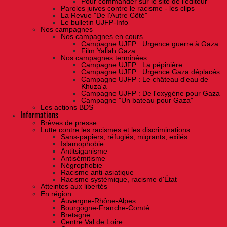
Pour commander sur le site de l'éditeur
Paroles juives contre le racisme - les clips
La Revue "De l'Autre Côté"
Le bulletin UJFP-Info
Nos campagnes
Nos campagnes en cours
Campagne UJFP : Urgence guerre à Gaza
Film Yallah Gaza
Nos campagnes terminées
Campagne UJFP : La pépinière
Campagne UJFP : Urgence Gaza déplacés
Campagne UJFP : Le château d'eau de
Khuza'a
Campagne UJFP : De l'oxygène pour Gaza
Campagne "Un bateau pour Gaza"
Les actions BDS
Informations
Brèves de presse
Lutte contre les racismes et les discriminations
Sans-papiers, réfugiés, migrants, exilés
Islamophobie
Antitsiganisme
Antisémitisme
Négrophobie
Racisme anti-asiatique
Racisme systémique, racisme d'État
Atteintes aux libertés
En région
Auvergne-Rhône-Alpes
Bourgogne-Franche-Comté
Bretagne
Centre Val de Loire