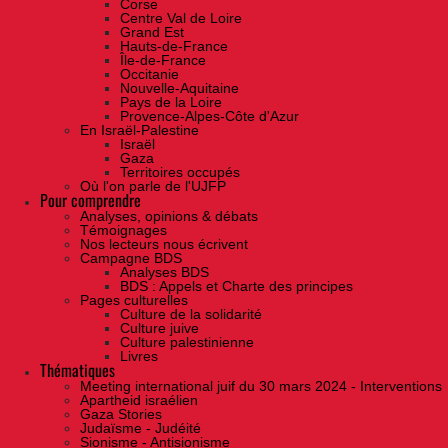
Corse
Centre Val de Loire
Grand Est
Hauts-de-France
Île-de-France
Occitanie
Nouvelle-Aquitaine
Pays de la Loire
Provence-Alpes-Côte d'Azur
En Israël-Palestine
Israël
Gaza
Territoires occupés
Où l'on parle de l'UJFP
Pour comprendre
Analyses, opinions & débats
Témoignages
Nos lecteurs nous écrivent
Campagne BDS
Analyses BDS
BDS : Appels et Charte des principes
Pages culturelles
Culture de la solidarité
Culture juive
Culture palestinienne
Livres
Thématiques
Meeting international juif du 30 mars 2024 - Interventions
Apartheid israélien
Gaza Stories
Judaïsme - Judéité
Sionisme - Antisionisme