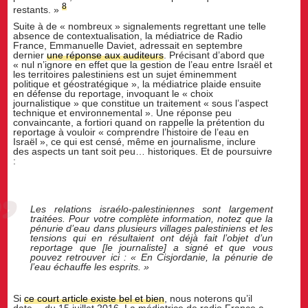
8
restants. »
Suite à de « nombreux » signalements regrettant une telle
absence de contextualisation, la médiatrice de Radio
France, Emmanuelle Daviet, adressait en septembre
dernier
une réponse aux auditeurs
. Précisant d’abord que
« nul n’ignore en effet que la gestion de l’eau entre Israël et
les territoires palestiniens est un sujet éminemment
politique et géostratégique », la médiatrice plaide ensuite
en défense du reportage, invoquant le « choix
journalistique » que constitue un traitement « sous l’aspect
technique et environnemental ». Une réponse peu
convaincante, a fortiori quand on rappelle la prétention du
reportage à vouloir « comprendre l’histoire de l’eau en
Israël », ce qui est censé, même en journalisme, inclure
des aspects un tant soit peu… historiques. Et de poursuivre
:
Les relations israélo-palestiniennes sont largement
traitées. Pour votre complète information, notez que la
pénurie d’eau dans plusieurs villages palestiniens et les
tensions qui en résultaient ont déjà fait l’objet d’un
reportage que [le journaliste] a signé et que vous
pouvez retrouver ici : « En Cisjordanie, la pénurie de
l’eau échauffe les esprits. »
Si
ce court article existe bel et bien
, nous noterons qu’il