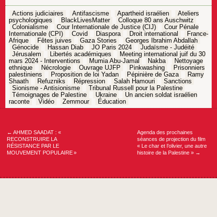
Actions judiciaires
Antifascisme
Apartheid israélien
Ateliers
psychologiques
BlackLivesMatter
Colloque 80 ans Auschwitz
Colonialisme
Cour Internationale de Justice (CIJ)
Cour Pénale
Internationale (CPI)
Covid
Diaspora
Droit international
France-
Afrique
Fêtes juives
Gaza Stories
Georges Ibrahim Abdallah
Génocide
Hassan Diab
JO Paris 2024
Judaïsme - Judéité
Jérusalem
Libertés académiques
Meeting international juif du 30
mars 2024 - Interventions
Mumia Abu-Jamal
Nakba
Nettoyage
ethnique
Nécrologie
Ouvrage UJFP
Pinkwashing
Prisonniers
palestiniens
Proposition de loi Yadan
Pépinière de Gaza
Ramy
Shaath
Refuzniks
Répression
Salah Hamouri
Sanctions
Sionisme - Antisionisme
Tribunal Russell pour la Palestine
Témoignages de Palestine
Ukraine
Un ancien soldat israélien
raconte
Vidéo
Zemmour
Éducation
Navigation
de
l’article
←
AHMED SAADAT : «
Agenda des prochaines
RECONSTRUIRE LA
séances de projection du film
RÉSISTANCE PAR LE
« Le char et l’olivier, une autre
MOUVEMENT POPULAIRE »
histoire de la Palestine »
→