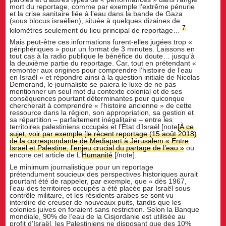
mort du reportage, comme par exemple l’extrême pénurie
et la crise sanitaire liée à l’eau dans la bande de Gaza
(sous blocus israélien), située à quelques dizaines de
7
kilomètres seulement du lieu principal de reportage…
Mais peut-être ces informations furent-elles jugées trop «
périphériques » pour un format de 3 minutes. Laissons en
tout cas à la radio publique le bénéfice du doute… jusqu’à
la deuxième partie du reportage. Car, tout en prétendant «
remonter aux origines pour comprendre l’histoire de l’eau
en Israël » et répondre ainsi à la question initiale de Nicolas
Demorand, le journaliste se paiera le luxe de ne pas
mentionner un seul mot du contexte colonial et de ses
conséquences pourtant déterminantes pour quiconque
chercherait à comprendre « l’histoire ancienne » de cette
ressource dans la région, son appropriation, sa gestion et
sa répartition – parfaitement inégalitaire – entre les
territoires palestiniens occupés et l’État d’Israël [note
[À ce
sujet, voir par exemple [le récent reportage (15 août 2018)
de la correspondante de Mediapart à Jérusalem « Entre
Israël et Palestine, l’enjeu crucial du partage de l’eau »
ou
encore cet article de L’
Humanité
.[/note].
Le minimum journalistique pour un reportage
prétendument soucieux des perspectives historiques aurait
pourtant été de rappeler, par exemple, que « dès 1967,
l’eau des territoires occupés a été placée par Israël sous
contrôle militaire, et les résidents arabes se sont vu
interdire de creuser de nouveaux puits, tandis que les
colonies juives en foraient sans restriction. Selon la Banque
mondiale, 90% de l’eau de la Cisjordanie est utilisée au
profit d’Israël, les Palestiniens ne disposant que des 10%