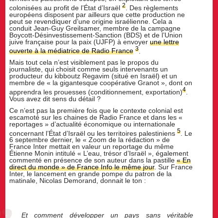
2
colonisées au profit de l’État d’Israël
. Des règlements
européens disposent par ailleurs que cette production ne
peut se revendiquer d’une origine israélienne. Cela a
conduit Jean-Guy Greilsamer, membre de la campagne
Boycott-Désinvestissement-Sanction (BDS) et de l’Union
juive française pour la paix (UJFP) à envoyer
une lettre
3
ouverte à la médiatrice de Radio France
.
Mais tout cela n’est visiblement pas le propos du
journaliste, qui choisit comme seuls intervenants un
producteur du kibboutz Regavim (situé en Israël) et un
membre de « la gigantesque coopérative Granot », dont on
4
apprendra les prouesses (conditionnement, exportation)
.
Vous avez dit sens du détail ?
Ce n’est pas la première fois que le contexte colonial est
escamoté sur les chaines de Radio France et dans les «
reportages » d’actualité économique ou internationale
5
concernant l’État d’Israël ou les territoires palestiniens
. Le
6 septembre dernier, le « Zoom de la rédaction » de
France Inter mettait en valeur un reportage du même
Étienne Monin intitulé « L’eau, trésor d’Israël », également
commenté en présence de son auteur dans la pastille
« En
direct du monde » de France Info le même jour
. Sur France
Inter, le lancement en grande pompe du patron de la
matinale, Nicolas Demorand, donnait le ton :
Et comment développer un pays sans véritable