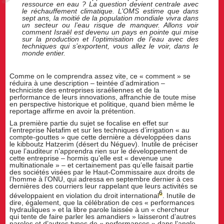
ressource en eau ? La question devient centrale avec
le réchauffement climatique. L’OMS estime que dans
sept ans, la moitié de la population mondiale vivra dans
un secteur ou l’eau risque de manquer. Allons voir
comment Israël est devenu un pays en pointe qui mise
sur la production et l’optimisation de l’eau avec des
techniques qui s’exportent, vous allez le voir, dans le
monde entier.
Comme on le comprendra assez vite, ce « comment » se
réduira à une description – teintée d’admiration –
techniciste des entreprises israéliennes et de la
performance de leurs innovations, affranchie de toute mise
en perspective historique et politique, quand bien même le
reportage affirme en avoir la prétention.
La première partie du sujet se focalise en effet sur
l’entreprise Netafim et sur les techniques d’irrigation « au
compte-gouttes » que cette dernière a développées dans
le kibboutz Hatzerim (désert du Néguev). Inutile de préciser
que l’auditeur n’apprendra rien sur le développement de
cette entreprise – hormis qu’elle est « devenue une
multinationale » – et certainement pas qu’elle faisait partie
des sociétés visées par le Haut-Commissaire aux droits de
l’homme à l’ONU, qui adressa en septembre dernier à ces
dernières des courriers leur rappelant que leurs activités se
6
développaient en violation du droit international
. Inutile de
dire, également, que la célébration de ces « performances
hydrauliques » et la libre parole laissée à un « chercheur
qui tente de faire parler les amandiers » laisseront d’autres
paroles et d’autres types de « performances » dans l’angle