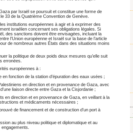
Gaza par Israël se poursuit et constitue une forme de
article 33 de la Quatrième Convention de Genève.
es institutions européennes à agir et à exprimer des
ent israélien concernant ses obligations légales. Si
ël, des sanctions doivent être envisagées, incluant la
tre l’Union européenne et Israël sur la base de l’article
 pour de nombreux autres États dans des situations moins
uer la politique de deux poids deux mesures qu’elle suit
s erronées.
rités européennes à :
se en fonction de la station d’épuration des eaux usées ;
s Palestiniens en direction et en provenance de Gaza, avec
d’une liaison directe entre Gaza et la Cisjordanie ;
uits en direction et en provenance de Gaza, en veillant à la
nstructions et médicaments nécessaires ;
pprouvé de financement et de construction d’un port à
ion au plus niveau politique et diplomatique et au
s engagements.