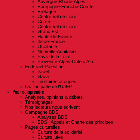
Auvergne-Rhône-Alpes
Bourgogne-Franche-Comté
Bretagne
Centre Val de Loire
Corse
Centre Val de Loire
Grand Est
Hauts-de-France
Île-de-France
Occitanie
Nouvelle-Aquitaine
Pays de la Loire
Provence-Alpes-Côte d'Azur
En Israël-Palestine
Israël
Gaza
Territoires occupés
Où l'on parle de l'UJFP
Pour comprendre
Analyses, opinions & débats
Témoignages
Nos lecteurs nous écrivent
Campagne BDS
Analyses BDS
BDS : Appels et Charte des principes
Pages culturelles
Culture de la solidarité
Culture juive