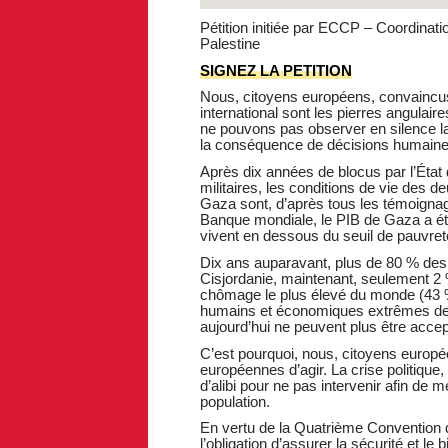
Pétition initiée par ECCP – Coordinat
Palestine
SIGNEZ LA PETITION
Nous, citoyens européens, convaincus 
international sont les pierres angulai
ne pouvons pas observer en silence l
la conséquence de décisions humaine
Après dix années de blocus par l’État d
militaires, les conditions de vie des 
Gaza sont, d’après tous les témoignag
Banque mondiale, le PIB de Gaza a été 
vivent en dessous du seuil de pauvreté
Dix ans auparavant, plus de 80 % des 
Cisjordanie, maintenant, seulement 2 %
chômage le plus élevé du monde (43 %)
humains et économiques extrêmes de la
aujourd’hui ne peuvent plus être accep
C’est pourquoi, nous, citoyens europ
européennes d’agir. La crise politique, 
d’alibi pour ne pas intervenir afin de m
population.
En vertu de la Quatrième Convention d
l’obligation d’assurer la sécurité et le 