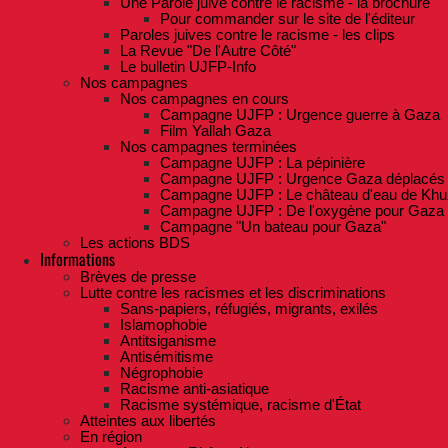
Une Parole juive contre le racisme - la brochure
Pour commander sur le site de l'éditeur
Paroles juives contre le racisme - les clips
La Revue "De l'Autre Côté"
Le bulletin UJFP-Info
Nos campagnes
Nos campagnes en cours
Campagne UJFP : Urgence guerre à Gaza
Film Yallah Gaza
Nos campagnes terminées
Campagne UJFP : La pépinière
Campagne UJFP : Urgence Gaza déplacés
Campagne UJFP : Le château d'eau de Khu
Campagne UJFP : De l'oxygène pour Gaza
Campagne "Un bateau pour Gaza"
Les actions BDS
Informations
Brèves de presse
Lutte contre les racismes et les discriminations
Sans-papiers, réfugiés, migrants, exilés
Islamophobie
Antitsiganisme
Antisémitisme
Négrophobie
Racisme anti-asiatique
Racisme systémique, racisme d'État
Atteintes aux libertés
En région