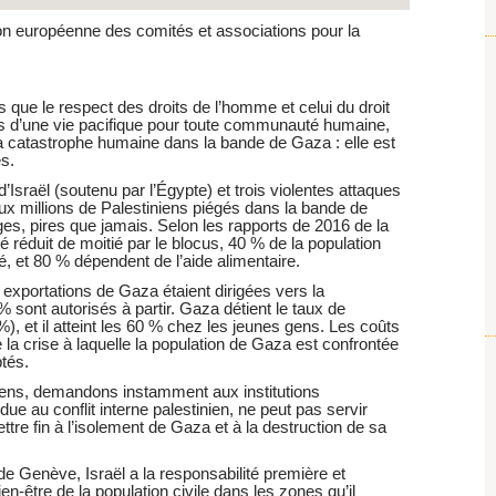
ion européenne des comités et associations pour la
que le respect des droits de l’homme et celui du droit
res d’une vie pacifique pour toute communauté humaine,
a catastrophe humaine dans la bande de Gaza : elle est
s.
’Israël (soutenu par l’Égypte) et trois violentes attaques
deux millions de Palestiniens piégés dans la bande de
es, pires que jamais. Selon les rapports de 2016 de la
réduit de moitié par le blocus, 40 % de la population
, et 80 % dépendent de l’aide alimentaire.
exportations de Gaza étaient dirigées vers la
 sont autorisés à partir. Gaza détient le taux de
, et il atteint les 60 % chez les jeunes gens. Les coûts
 crise à laquelle la population de Gaza est confrontée
tés.
éens, demandons instamment aux institutions
due au conflit interne palestinien, ne peut pas servir
ettre fin à l’isolement de Gaza et à la destruction de sa
e Genève, Israël a la responsabilité première et
bien-être de la population civile dans les zones qu’il