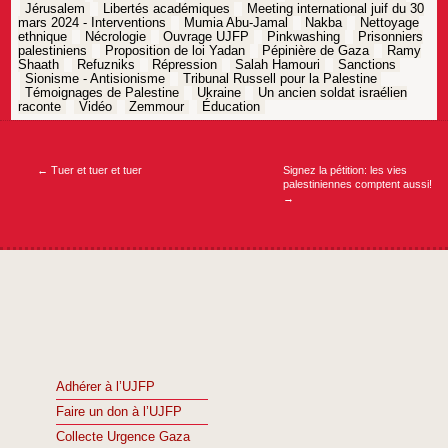
Jérusalem
Libertés académiques
Meeting international juif du 30
mars 2024 - Interventions
Mumia Abu-Jamal
Nakba
Nettoyage
ethnique
Nécrologie
Ouvrage UJFP
Pinkwashing
Prisonniers
palestiniens
Proposition de loi Yadan
Pépinière de Gaza
Ramy
Shaath
Refuzniks
Répression
Salah Hamouri
Sanctions
Sionisme - Antisionisme
Tribunal Russell pour la Palestine
Témoignages de Palestine
Ukraine
Un ancien soldat israélien
raconte
Vidéo
Zemmour
Éducation
Navigation
de
l’article
←
Tuer et tuer et tuer
Signez la pétition: les vies
palestiniennes comptent aussi!
→
Adhérer à l’UJFP
Faire un don à l’UJFP
Collecte Urgence Gaza