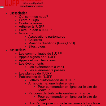
Skip
to
the
content
L'association
Qui sommes nous?
Ecrire à l’Ujfp
Contactez-nous
Adhérer à l’UJFP
Faire un don à l’UJFP
Nos amis
Associations partenaires
Collectifs
Maisons d’éditions (livres,DVD)
Sites, blogs
Nos actions
Les communiqués de l'UJFP
Appels signés par l'UJFP
Appels et manifestations
Les événements
Les événements à venir
Les événements passés
Les plumes de l'UJFP
Publications de l'UJFP
Lettres d'information de l'UJFP
Antisionisme, une histoire juive
Pour commander en ligne sur le site de
l'éditeur
Parcours de Juifs antisionistes en France
Pour commander en ligne sur le site de
l'éditeur
Une Parole juive contre le racisme - la brochure