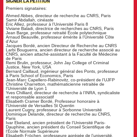
SIGNER LA PÉTITION
Premiers signataires:
Ahmed Abbes, directeur de recherche au CNRS, Paris
Samir Abdallah, cinéaste
Eric Alliez, professeur à l’Université Paris 8
Viviane Baladi, directrice de recherches au CNRS, Paris
Jean Barge, professeur retraité École polytechnique
Arnaud Beauville, professeur émérite à l’Université Côte
d’Azur
Jacques Bordé, ancien Directeur de Recherche au CNRS
Larbi Bouguerra, ancien directeur de recherche associé au
CNRS, ancien attaché-assistant à la Faculté de Médecine
de Paris
Remi Brulin, professeur, John Jay College of Criminal
Justice, New York, USA
Bernard Caillaud, ingénieur général des Ponts, professeur
à Paris School of Economics, Paris
Jean-Marc Capellero-Rabinovitz, co-président de l’UJFP
Christine Charretton, mathématicienne retraitée de
l’Université de Lyon 1
Yves Chilliard, directeur de recherche à l’INRA, syndicaliste
et responsable associatif
Elisabeth Cramer Bordé, Professeur honoraire à
l’Université de Versailles St Quentin
Laurent Cugny, professeur à Sorbonne Université
Dominique Delande, directeur de recherche au CNRS,
Paris
Ivar Ekeland, ancien président de l’Université Paris-
Dauphine, ancien président du Conseil Scientifique de
l’École Normale Supérieure
Elisabeth Fröchen, professeure agrégée de l’université,