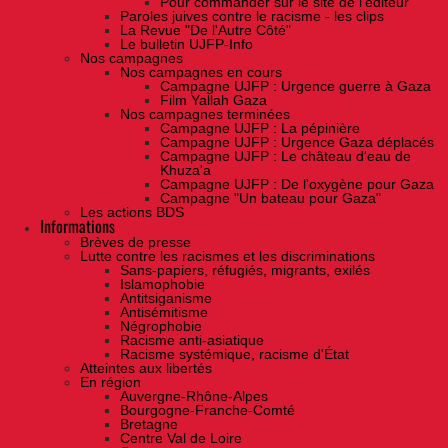
Pour commander sur le site de l'éditeur
Paroles juives contre le racisme - les clips
La Revue "De l'Autre Côté"
Le bulletin UJFP-Info
Nos campagnes
Nos campagnes en cours
Campagne UJFP : Urgence guerre à Gaza
Film Yallah Gaza
Nos campagnes terminées
Campagne UJFP : La pépinière
Campagne UJFP : Urgence Gaza déplacés
Campagne UJFP : Le château d'eau de
Khuza'a
Campagne UJFP : De l'oxygène pour Gaza
Campagne "Un bateau pour Gaza"
Les actions BDS
Informations
Brèves de presse
Lutte contre les racismes et les discriminations
Sans-papiers, réfugiés, migrants, exilés
Islamophobie
Antitsiganisme
Antisémitisme
Négrophobie
Racisme anti-asiatique
Racisme systémique, racisme d'État
Atteintes aux libertés
En région
Auvergne-Rhône-Alpes
Bourgogne-Franche-Comté
Bretagne
Centre Val de Loire