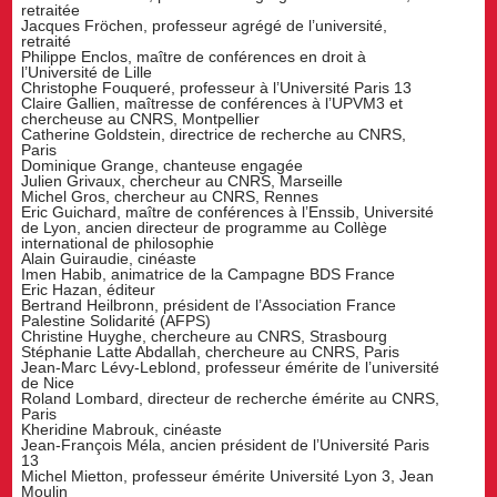
retraitée
Jacques Fröchen, professeur agrégé de l’université,
retraité
Philippe Enclos, maître de conférences en droit à
l’Université de Lille
Christophe Fouqueré, professeur à l’Université Paris 13
Claire Gallien, maîtresse de conférences à l’UPVM3 et
chercheuse au CNRS, Montpellier
Catherine Goldstein, directrice de recherche au CNRS,
Paris
Dominique Grange, chanteuse engagée
Julien Grivaux, chercheur au CNRS, Marseille
Michel Gros, chercheur au CNRS, Rennes
Eric Guichard, maître de conférences à l’Enssib, Université
de Lyon, ancien directeur de programme au Collège
international de philosophie
Alain Guiraudie, cinéaste
Imen Habib, animatrice de la Campagne BDS France
Eric Hazan, éditeur
Bertrand Heilbronn, président de l’Association France
Palestine Solidarité (AFPS)
Christine Huyghe, chercheure au CNRS, Strasbourg
Stéphanie Latte Abdallah, chercheure au CNRS, Paris
Jean-Marc Lévy-Leblond, professeur émérite de l’université
de Nice
Roland Lombard, directeur de recherche émérite au CNRS,
Paris
Kheridine Mabrouk, cinéaste
Jean-François Méla, ancien président de l’Université Paris
13
Michel Mietton, professeur émérite Université Lyon 3, Jean
Moulin