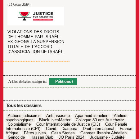
| 15 janvier 2026 |
VIOLATIONS DES DROITS
DE L’HOMME PAR ISRAËL:
EXIGEONS LA SUSPENSION
TOTALE DE L’ACCORD
D’ASSOCIATION UE-ISRAËL
Pétitions
Articles de la/des catégorie.s
Tous les dossiers
Actions judiciaires
Antifascisme
Apartheid israélien
Ateliers
psychologiques
BlackLivesMatter
Colloque 80 ans Auschwitz
Colonialisme
Cour Internationale de Justice (CIJ)
Cour Pénale
Internationale (CPI)
Covid
Diaspora
Droit international
France-
Afrique
Fêtes juives
Gaza Stories
Georges Ibrahim Abdallah
Génocide
Hassan Diab
JO Paris 2024
Judaïsme - Judéité