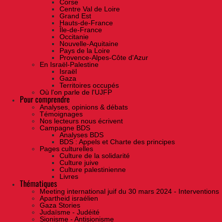
Corse
Centre Val de Loire
Grand Est
Hauts-de-France
Île-de-France
Occitanie
Nouvelle-Aquitaine
Pays de la Loire
Provence-Alpes-Côte d'Azur
En Israël-Palestine
Israël
Gaza
Territoires occupés
Où l'on parle de l'UJFP
Pour comprendre
Analyses, opinions & débats
Témoignages
Nos lecteurs nous écrivent
Campagne BDS
Analyses BDS
BDS : Appels et Charte des principes
Pages culturelles
Culture de la solidarité
Culture juive
Culture palestinienne
Livres
Thématiques
Meeting international juif du 30 mars 2024 - Interventions
Apartheid israélien
Gaza Stories
Judaïsme - Judéité
Sionisme - Antisionisme