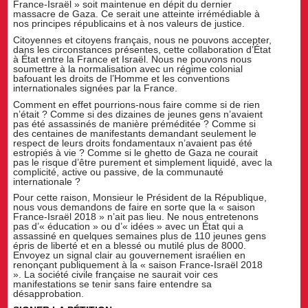
France-Israël » soit maintenue en dépit du dernier
massacre de Gaza. Ce serait une atteinte irrémédiable à
nos principes républicains et à nos valeurs de justice.
Citoyennes et citoyens français, nous ne pouvons accepter,
dans les circonstances présentes, cette collaboration d’État
à État entre la France et Israël. Nous ne pouvons nous
soumettre à la normalisation avec un régime colonial
bafouant les droits de l’Homme et les conventions
internationales signées par la France.
Comment en effet pourrions-nous faire comme si de rien
n’était ? Comme si des dizaines de jeunes gens n’avaient
pas été assassinés de manière préméditée ? Comme si
des centaines de manifestants demandant seulement le
respect de leurs droits fondamentaux n’avaient pas été
estropiés à vie ? Comme si le ghetto de Gaza ne courait
pas le risque d’être purement et simplement liquidé, avec la
complicité, active ou passive, de la communauté
internationale ?
Pour cette raison, Monsieur le Président de la République,
nous vous demandons de faire en sorte que la « saison
France-Israël 2018 » n’ait pas lieu. Ne nous entretenons
pas d’« éducation » ou d’« idées » avec un État qui a
assassiné en quelques semaines plus de 110 jeunes gens
épris de liberté et en a blessé ou mutilé plus de 8000.
Envoyez un signal clair au gouvernement israélien en
renonçant publiquement à la « saison France-Israël 2018
». La société civile française ne saurait voir ces
manifestations se tenir sans faire entendre sa
désapprobation.