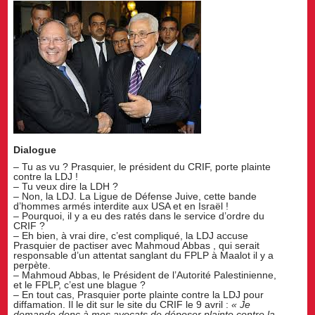
Dialogue
– Tu as vu ? Prasquier, le président du CRIF, porte plainte
contre la LDJ !
– Tu veux dire la LDH ?
– Non, la LDJ. La Ligue de Défense Juive, cette bande
d’hommes armés interdite aux USA et en Israël !
– Pourquoi, il y a eu des ratés dans le service d’ordre du
CRIF ?
– Eh bien, à vrai dire, c’est compliqué, la LDJ accuse
Prasquier de pactiser avec Mahmoud Abbas , qui serait
responsable d’un attentat sanglant du FPLP à Maalot il y a
perpète.
– Mahmoud Abbas, le Président de l’Autorité Palestinienne,
et le FPLP, c’est une blague ?
– En tout cas, Prasquier porte plainte contre la LDJ pour
diffamation. Il le dit sur le site du CRIF le 9 avril :
« Je
demande donc à mes avocats de déposer plainte contre la