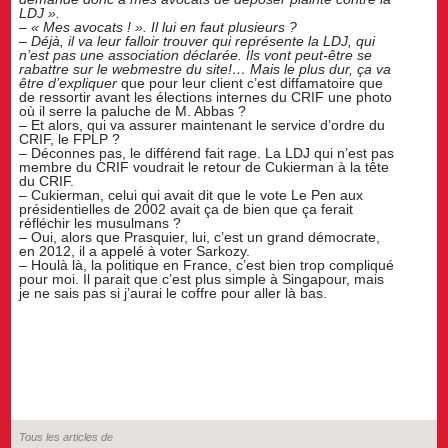
LDJ ».
– « Mes avocats ! ». Il lui en faut plusieurs ?
– Déjà, il va leur falloir trouver qui représente la LDJ, qui
n’est pas une association déclarée. Ils vont peut-être se
rabattre sur le webmestre du site!… Mais le plus dur, ça va
être d’expliquer
que pour leur client c’est diffamatoire que
de ressortir avant les élections internes du CRIF une photo
où il serre la paluche de M. Abbas ?
– Et alors, qui va assurer maintenant le service d’ordre du
CRIF, le FPLP ?
– Déconnes pas, le différend fait rage. La LDJ qui n’est pas
membre du CRIF voudrait le retour de Cukierman à la tête
du CRIF.
– Cukierman, celui qui avait dit que le vote Le Pen aux
présidentielles de 2002 avait ça de bien que ça ferait
réfléchir les musulmans ?
– Oui, alors que Prasquier, lui, c’est un grand démocrate,
en 2012, il a appelé à voter Sarkozy.
– Houlà là, la politique en France, c’est bien trop compliqué
pour moi. Il parait que c’est plus simple à Singapour, mais
je ne sais pas si j’aurai le coffre pour aller là bas.
Tous les articles de