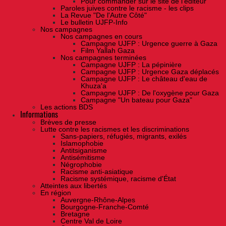
Pour commander sur le site de l'éditeur
Paroles juives contre le racisme - les clips
La Revue "De l'Autre Côté"
Le bulletin UJFP-Info
Nos campagnes
Nos campagnes en cours
Campagne UJFP : Urgence guerre à Gaza
Film Yallah Gaza
Nos campagnes terminées
Campagne UJFP : La pépinière
Campagne UJFP : Urgence Gaza déplacés
Campagne UJFP : Le château d'eau de
Khuza'a
Campagne UJFP : De l'oxygène pour Gaza
Campagne "Un bateau pour Gaza"
Les actions BDS
Informations
Brèves de presse
Lutte contre les racismes et les discriminations
Sans-papiers, réfugiés, migrants, exilés
Islamophobie
Antitsiganisme
Antisémitisme
Négrophobie
Racisme anti-asiatique
Racisme systémique, racisme d'État
Atteintes aux libertés
En région
Auvergne-Rhône-Alpes
Bourgogne-Franche-Comté
Bretagne
Centre Val de Loire