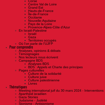
Corse
Centre Val de Loire
Grand Est
Hauts-de-France
Île-de-France
Occitanie
Nouvelle-Aquitaine
Pays de la Loire
Provence-Alpes-Côte d'Azur
En Israël-Palestine
Israël
Gaza
Territoires occupés
Où l'on parle de l'UJFP
Pour comprendre
Analyses, opinions & débats
Témoignages
Nos lecteurs nous écrivent
Campagne BDS
Analyses BDS
BDS : Appels et Charte des principes
Pages culturelles
Culture de la solidarité
Culture juive
Culture palestinienne
Livres
Thématiques
Meeting international juif du 30 mars 2024 - Interventions
Apartheid israélien
Gaza Stories
Judaïsme - Judéité
Sionisme - Antisionisme