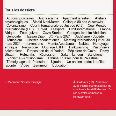
Tous les dossiers
Actions judiciaires
Antifascisme
Apartheid israélien
Ateliers
psychologiques
BlackLivesMatter
Colloque 80 ans Auschwitz
Colonialisme
Cour Internationale de Justice (CIJ)
Cour Pénale
Internationale (CPI)
Covid
Diaspora
Droit international
France-
Afrique
Fêtes juives
Gaza Stories
Georges Ibrahim Abdallah
Génocide
Hassan Diab
JO Paris 2024
Judaïsme - Judéité
Jérusalem
Libertés académiques
Meeting international juif du 30
mars 2024 - Interventions
Mumia Abu-Jamal
Nakba
Nettoyage
ethnique
Nécrologie
Ouvrage UJFP
Pinkwashing
Prisonniers
palestiniens
Proposition de loi Yadan
Pépinière de Gaza
Ramy
Shaath
Refuzniks
Répression
Salah Hamouri
Sanctions
Sionisme - Antisionisme
Tribunal Russell pour la Palestine
Témoignages de Palestine
Ukraine
Un ancien soldat israélien
raconte
Vidéo
Zemmour
Éducation
Navigation
de
l’article
←
Mahmoud Sarsak témoigne
À Bordeaux (33) Rencontre
avec Pierre Stambul autour de
son livre « Israël/Palestine : Du
refus d’être complice à
l’engagement »
→