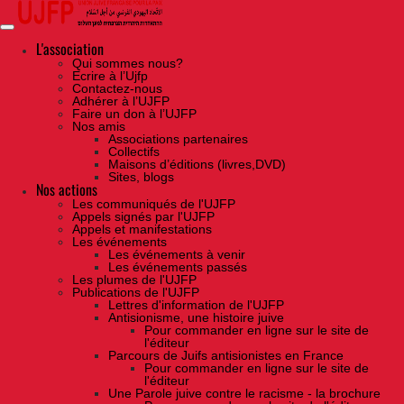
Skip
to
the
content
L'association
Qui sommes nous?
Ecrire à l’Ujfp
Contactez-nous
Adhérer à l’UJFP
Faire un don à l’UJFP
Nos amis
Associations partenaires
Collectifs
Maisons d’éditions (livres,DVD)
Sites, blogs
Nos actions
Les communiqués de l'UJFP
Appels signés par l'UJFP
Appels et manifestations
Les événements
Les événements à venir
Les événements passés
Les plumes de l'UJFP
Publications de l'UJFP
Lettres d'information de l'UJFP
Antisionisme, une histoire juive
Pour commander en ligne sur le site de
l'éditeur
Parcours de Juifs antisionistes en France
Pour commander en ligne sur le site de
l'éditeur
Une Parole juive contre le racisme - la brochure