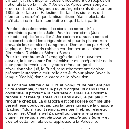
un État juif. Ils s’inspirent aussi directement de l’explosion
nationaliste de la fin du XIXe siècle. Après avoir songé à
créer cet État en Ouganda ou en Argentine, ils décident en
1905 de le faire en Palestine. En fait, les sionistes ont
d’entrée considéré que l’antisémitisme était inéluctable,
qu’il était inutile de le combattre et qu’il fallait partir.
Pendant des décennies, les sionistes seront très
minoritaires parmi les Juifs. Pour les haredims (Juifs
orthodoxes), l’idée d’aller à Jérusalem n’a aucun sens et
les sionistes dont les dirigeants sont pour la plupart non-
croyants leur semblent dangereux. Démarchés par Herzl,
la plupart des grands rabbins condamneront le sionisme
(lire Yakov Rabkin et Shlomo Sand)
Pour les nombreux Juifs engagés dans le mouvement
ouvrier, la lutte contre l’antisémitisme est inséparable de la
lutte pour la révolution. Il y aura même un parti
révolutionnaire juif, le Bund, farouchement antisioniste,
prônant l’autonomie culturelle des Juifs sur place (avec la
langue Yiddish) dans le cadre de la révolution.
Le sionisme affirme que Juifs et Non-juifs ne peuvent pas
vivre ensemble, ni dans le pays d’origine, ni dans l’État à
construire. Il proclame la centralité d’Israël. Le sionisme
repose sur l’idée qu’après 2000 ans d’exil, le peuple juif
retourne chez lui. La diaspora est considérée comme une
parenthèse douloureuse. Les langues juives de la diaspora
(Ladino, Yiddish) sont remplacées par l’hébreu religieux
modernisé. C’est Israël Zangwill qui parlera le premier
d’une
« terre sans peuple pour un peuple sans terre »
et
très tôt cette formule sera appliquée à la Palestine.