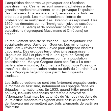
L’acquisition des terres va provoquer des réactions
palestiniennes. Ces terres sont souvent achetées à des
grands propriétaires absents, ce qui provoque l’expulsion
des métayers. Une société à part, réservée aux Juifs, se
crée petit à petit. Les manifestations et lettres de
protestation se multiplient. Les Britanniques répriment. Dès
1920, les émeutes contre l’immigration juive se succèdent
(à Hébron, à Safed) et de nombreux partis politiques
palestiniens (regroupant Musulmans et Chrétiens) se
créent.
Le mouvement sioniste scissionne. L’aile majoritaire est
socialisante avec David Ben Gourion. Les minoritaires
s’intitulent « révisionnistes » avec pour dirigeant Vladimir
Jabotinsky. Des groupes terroristes juifs apparaissent :
l’Irgoun en 1931 et plus tard le Lehi (groupe Stern) en
1940. ils multiplient les attaques contre la population
palestinienne. Maryse Gargour dans son film « La terre
parle arabe » montre, documents à l’appui, que l’idée du «
transfert » de la population arabe au-delà du Jourdain était
déjà à l’époque hégémonique parmi les dirigeants
sionistes.
Les Juifs européens se sont très fortement engagés contre
la montée du fascisme, notamment en Espagne dans les
Brigades Internationales. En 1933, quand Hitler prend le
pouvoir, les Juifs américains décrètent le boycott de
l’Allemagne Nazi mais les autorités du Yichouv (les Juifs de
la Palestine mandataire) signent avec celle-ci les accords
de Haavara qui permettent aux Juifs allemands de partir en
Palestine.