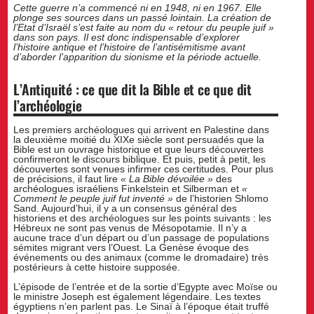
Cette guerre n’a commencé ni en 1948, ni en 1967. Elle
plonge ses sources dans un passé lointain. La création de
l’Etat d’Israël s’est faite au nom du « retour du peuple juif »
dans son pays. Il est donc indispensable d’explorer
l’histoire antique et l’histoire de l’antisémitisme avant
d’aborder l’apparition du sionisme et la période actuelle.
L’Antiquité : ce que dit la Bible et ce que dit
l’archéologie
Les premiers archéologues qui arrivent en Palestine dans
la deuxième moitié du XIXe siècle sont persuadés que la
Bible est un ouvrage historique et que leurs découvertes
confirmeront le discours biblique. Et puis, petit à petit, les
découvertes sont venues infirmer ces certitudes. Pour plus
de précisions, il faut lire
« La Bible dévoilée »
des
archéologues israéliens Finkelstein et Silberman et
«
Comment le peuple juif fut inventé »
de l’historien Shlomo
Sand. Aujourd’hui, il y a un consensus général des
historiens et des archéologues sur les points suivants : les
Hébreux ne sont pas venus de Mésopotamie. Il n’y a
aucune trace d’un départ ou d’un passage de populations
sémites migrant vers l’Ouest. La Genèse évoque des
événements ou des animaux (comme le dromadaire) très
postérieurs à cette histoire supposée.
L’épisode de l’entrée et de la sortie d’Egypte avec Moïse ou
le ministre Joseph est également légendaire. Les textes
égyptiens n’en parlent pas. Le Sinaï à l’époque était truffé