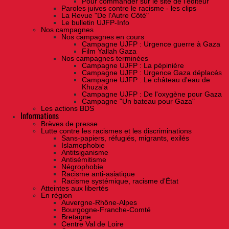
Pour commander sur le site de l'éditeur
Paroles juives contre le racisme - les clips
La Revue "De l'Autre Côté"
Le bulletin UJFP-Info
Nos campagnes
Nos campagnes en cours
Campagne UJFP : Urgence guerre à Gaza
Film Yallah Gaza
Nos campagnes terminées
Campagne UJFP : La pépinière
Campagne UJFP : Urgence Gaza déplacés
Campagne UJFP : Le château d'eau de
Khuza'a
Campagne UJFP : De l'oxygène pour Gaza
Campagne "Un bateau pour Gaza"
Les actions BDS
Informations
Brèves de presse
Lutte contre les racismes et les discriminations
Sans-papiers, réfugiés, migrants, exilés
Islamophobie
Antitsiganisme
Antisémitisme
Négrophobie
Racisme anti-asiatique
Racisme systémique, racisme d'État
Atteintes aux libertés
En région
Auvergne-Rhône-Alpes
Bourgogne-Franche-Comté
Bretagne
Centre Val de Loire