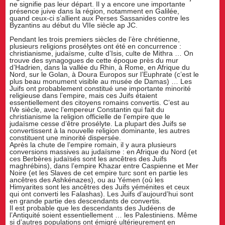
ne signifie pas leur départ. Il y a encore une importante
présence juive dans la région, notamment en Galilée,
quand ceux-ci s’allient aux Perses Sassanides contre les
Byzantins au début du VIIe siècle ap JC.
Pendant les trois premiers siècles de l’ère chrétienne,
plusieurs religions prosélytes ont été en concurrence :
christianisme, judaïsme, culte d’Isis, culte de Mithra … On
trouve des synagogues de cette époque près du mur
d’Hadrien, dans la vallée du Rhin, à Rome, en Afrique du
Nord, sur le Golan, à Doura Europos sur l’Euphrate (c’est le
plus beau monument visible au musée de Damas) … Les
Juifs ont probablement constitué une importante minorité
religieuse dans l’empire, mais ces Juifs étaient
essentiellement des citoyens romains convertis. C’est au
IVe siècle, avec l’empereur Constantin qui fait du
christianisme la religion officielle de l’empire que le
judaïsme cesse d’être prosélyte. La plupart des Juifs se
convertissent à la nouvelle religion dominante, les autres
constituent une minorité dispersée.
Après la chute de l’empire romain, il y aura plusieurs
conversions massives au judaïsme : en Afrique du Nord (et
ces Berbères judaïsés sont les ancêtres des Juifs
maghrébins), dans l’empire Khazar entre Caspienne et Mer
Noire (et les Slaves de cet empire turc sont en partie les
ancêtres des Ashkénazes), ou au Yémen (où les
Himyarites sont les ancêtres des Juifs yéménites et ceux
qui ont converti les Falashas). Les Juifs d’aujourd’hui sont
en grande partie des descendants de convertis.
Il est probable que les descendants des Judéens de
l’Antiquité soient essentiellement … les Palestiniens. Même
si d’autres populations ont émigré ultérieurement en