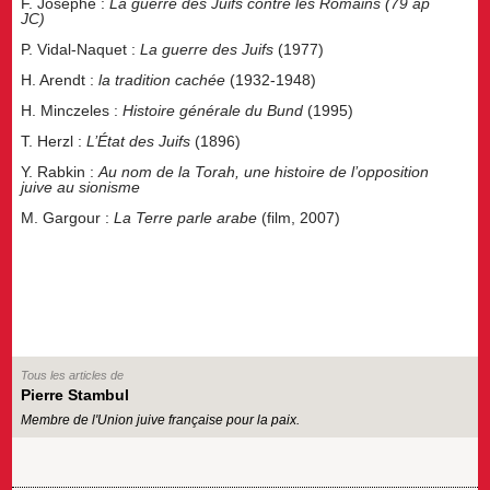
F. Josèphe :
La guerre des Juifs contre les Romains (79 ap
JC)
P. Vidal-Naquet :
La guerre des Juifs
(1977)
H. Arendt :
la tradition cachée
(1932-1948)
H. Minczeles :
Histoire générale du Bund
(1995)
T. Herzl :
L’État des Juifs
(1896)
Y. Rabkin :
Au nom de la Torah, une histoire de l’opposition
juive au sionisme
M. Gargour :
La Terre parle arabe
(film, 2007)
Tous les articles de
Pierre Stambul
Membre de l'Union juive française pour la paix.