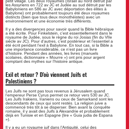
petit village. Les deux royaumes (Israël au nord détruit par
les Assyriens en 722 av JC et Judée au sud détruit par les
Babyloniens en 586 av JC avec déportation des élites à
Babylone) ont probablement toujours été deux royaumes
distincts (bien que tous deux monothéistes) avec un
environnement et une économie très différents.
Il y a des divergences pour savoir quand la Bible hébraïque
a été écrite. Pour Finkelstein, c’est essentiellement dans le
royaume de Judée, sous le règne du roi Josias (fin du VIIe
siècle av JC). Pour d’autres, c’est postérieur et l’essentiel a
été écrit pendant l’exil à Babylone. En tout cas, si la Bible a
une importance considérable, ce n’est pas un livre
d’histoire. Pendant des années, les livres (manuels
scolaires, dictionnaire « Mourre ») ont pris pour argent
comptant des mythes sur l’histoire antique.
Exil et retour ? D’où viennent Juifs et
Palestiniens ?
Les Juifs ne sont pas tous revenus à Jérusalem quand
l’empereur Perse Cyrus permet ce retour vers 530 av JC.
Les Juifs Irakiens, Iraniens ou ceux de Samarkand sont les
descendants de ceux qui sont restés. La religion juive a
commencé très tôt à se disperser. Bien avant la conquête
romaine, il y avait des Juifs à Alexandrie et probablement
déjà en Tunisie et en Espagne (lire « Guia judia de Espana
»).
Il y a eu un royaume juif dans l’Antiquité, celui des