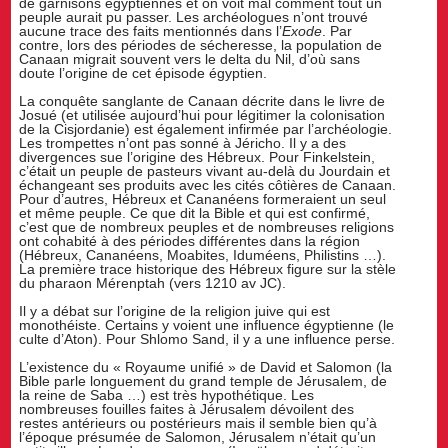
de garnisons égyptiennes et on voit mal comment tout un
peuple aurait pu passer. Les archéologues n’ont trouvé
aucune trace des faits mentionnés dans l’
Exode
. Par
contre, lors des périodes de sécheresse, la population de
Canaan migrait souvent vers le delta du Nil, d’où sans
doute l’origine de cet épisode égyptien.
La conquête sanglante de Canaan décrite dans le livre de
Josué (et utilisée aujourd’hui pour légitimer la colonisation
de la Cisjordanie) est également infirmée par l’archéologie.
Les trompettes n’ont pas sonné à Jéricho. Il y a des
divergences sue l’origine des Hébreux. Pour Finkelstein,
c’était un peuple de pasteurs vivant au-delà du Jourdain et
échangeant ses produits avec les cités côtières de Canaan.
Pour d’autres, Hébreux et Cananéens formeraient un seul
et même peuple. Ce que dit la Bible et qui est confirmé,
c’est que de nombreux peuples et de nombreuses religions
ont cohabité à des périodes différentes dans la région
(Hébreux, Cananéens, Moabites, Iduméens, Philistins …).
La première trace historique des Hébreux figure sur la stèle
du pharaon Mérenptah (vers 1210 av JC).
Il y a débat sur l’origine de la religion juive qui est
monothéiste. Certains y voient une influence égyptienne (le
culte d’Aton). Pour Shlomo Sand, il y a une influence perse.
L’existence du « Royaume unifié » de David et Salomon (la
Bible parle longuement du grand temple de Jérusalem, de
la reine de Saba …) est très hypothétique. Les
nombreuses fouilles faites à Jérusalem dévoilent des
restes antérieurs ou postérieurs mais il semble bien qu’à
l’époque présumée de Salomon, Jérusalem n’était qu’un