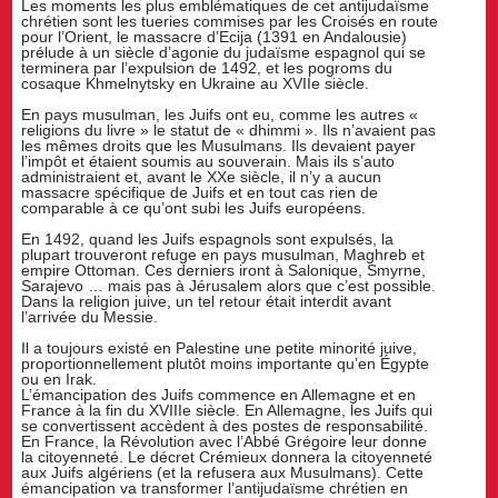
Les moments les plus emblématiques de cet antijudaïsme
chrétien sont les tueries commises par les Croisés en route
pour l’Orient, le massacre d’Ecija (1391 en Andalousie)
prélude à un siècle d’agonie du judaïsme espagnol qui se
terminera par l’expulsion de 1492, et les pogroms du
cosaque Khmelnytsky en Ukraine au XVIIe siècle.
En pays musulman, les Juifs ont eu, comme les autres «
religions du livre » le statut de « dhimmi ». Ils n’avaient pas
les mêmes droits que les Musulmans. Ils devaient payer
l’impôt et étaient soumis au souverain. Mais ils s’auto
administraient et, avant le XXe siècle, il n’y a aucun
massacre spécifique de Juifs et en tout cas rien de
comparable à ce qu’ont subi les Juifs européens.
En 1492, quand les Juifs espagnols sont expulsés, la
plupart trouveront refuge en pays musulman, Maghreb et
empire Ottoman. Ces derniers iront à Salonique, Smyrne,
Sarajevo … mais pas à Jérusalem alors que c’est possible.
Dans la religion juive, un tel retour était interdit avant
l’arrivée du Messie.
Il a toujours existé en Palestine une petite minorité juive,
proportionnellement plutôt moins importante qu’en Égypte
ou en Irak.
L’émancipation des Juifs commence en Allemagne et en
France à la fin du XVIIIe siècle. En Allemagne, les Juifs qui
se convertissent accèdent à des postes de responsabilité.
En France, la Révolution avec l’Abbé Grégoire leur donne
la citoyenneté. Le décret Crémieux donnera la citoyenneté
aux Juifs algériens (et la refusera aux Musulmans). Cette
émancipation va transformer l’antijudaïsme chrétien en