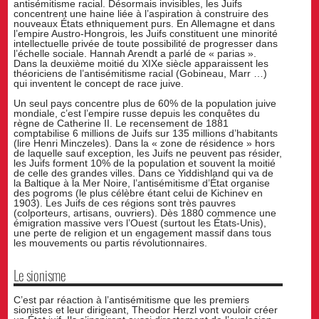
antisémitisme racial. Désormais invisibles, les Juifs
concentrent une haine liée à l’aspiration à construire des
nouveaux États ethniquement purs. En Allemagne et dans
l’empire Austro-Hongrois, les Juifs constituent une minorité
intellectuelle privée de toute possibilité de progresser dans
l’échelle sociale. Hannah Arendt a parlé de « parias ».
Dans la deuxième moitié du XIXe siècle apparaissent les
théoriciens de l’antisémitisme racial (Gobineau, Marr …)
qui inventent le concept de race juive.
Un seul pays concentre plus de 60% de la population juive
mondiale, c’est l’empire russe depuis les conquêtes du
règne de Catherine II. Le recensement de 1881
comptabilise 6 millions de Juifs sur 135 millions d’habitants
(lire Henri Minczeles). Dans la « zone de résidence » hors
de laquelle sauf exception, les Juifs ne peuvent pas résider,
les Juifs forment 10% de la population et souvent la moitié
de celle des grandes villes. Dans ce Yiddishland qui va de
la Baltique à la Mer Noire, l’antisémitisme d’État organise
des pogroms (le plus célèbre étant celui de Kichinev en
1903). Les Juifs de ces régions sont très pauvres
(colporteurs, artisans, ouvriers). Dès 1880 commence une
émigration massive vers l’Ouest (surtout les États-Unis),
une perte de religion et un engagement massif dans tous
les mouvements ou partis révolutionnaires.
Le sionisme
C’est par réaction à l’antisémitisme que les premiers
sionistes et leur dirigeant, Theodor Herzl vont vouloir créer