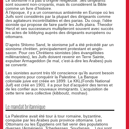
Le sionisme n’a pas d’origine religieuse. Ses dirigeants
sont souvent non-croyants, mais ils considèrent la Bible
comme un livre d’histoire.
À l’époque, il y a un consensus antisémite en Europe où les
Juifs sont considérés par la plupart des dirigeants comme
des agitateurs incontrôlables et des parias. Du coup, l’idée
sioniste qui propose de faire partir les Juifs plaira. Theodor
Herzl et ses successeurs multiplieront souvent avec succès
les actes de lobbying auprès des dirigeants européens ou
ottomans.
D’après Shlomo Sand, le sionisme juif a été précédé par un
sionisme chrétien, principalement protestant et anglo-
saxon. Pour ces Chrétiens sionistes (des évangélistes
millénaristes), les Juifs doivent revenir en Terre Sainte,
expulser Armageddon (le mal, c’est-à-dire les Arabes) puis
se convertir.
Les sionistes auront très tôt conscience qu’ils auront besoin
de moyens pour conquérir la Palestine. La Banque
coloniale juive est créée en 1899. Le KKL(Fonds National
Juif) est créé en 1901. il a pour but d’acquérir des terres et
de les confier aux nouveaux immigrants. L’acquisition de
cette terre sera collective (kibboutz, moshav).
Le mandat britannique
La Palestine avait été tour à tour romaine, byzantine,
conquise par les Arabes puis province ottomane. Les
Ottomans ou les Égyptiens ont fait venir des populations
diverses (Arméniens, Tcherkesses, Soudanais …) qui sont