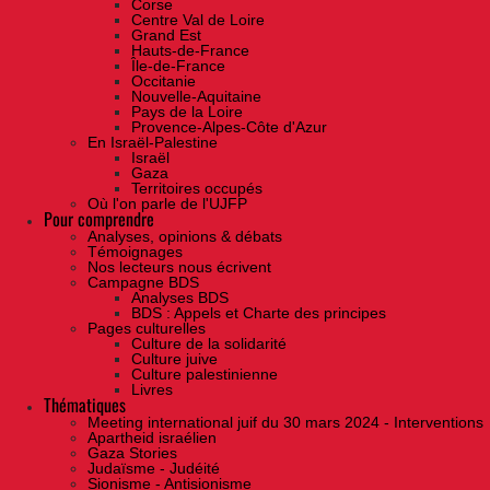
Corse
Centre Val de Loire
Grand Est
Hauts-de-France
Île-de-France
Occitanie
Nouvelle-Aquitaine
Pays de la Loire
Provence-Alpes-Côte d'Azur
En Israël-Palestine
Israël
Gaza
Territoires occupés
Où l'on parle de l'UJFP
Pour comprendre
Analyses, opinions & débats
Témoignages
Nos lecteurs nous écrivent
Campagne BDS
Analyses BDS
BDS : Appels et Charte des principes
Pages culturelles
Culture de la solidarité
Culture juive
Culture palestinienne
Livres
Thématiques
Meeting international juif du 30 mars 2024 - Interventions
Apartheid israélien
Gaza Stories
Judaïsme - Judéité
Sionisme - Antisionisme