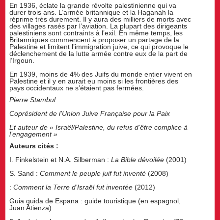
En 1936, éclate la grande révolte palestinienne qui va
durer trois ans. L’armée britannique et la Haganah la
réprime très durement. Il y aura des milliers de morts avec
des villages rasés par l’aviation. La plupart des dirigeants
palestiniens sont contraints à l’exil. En même temps, les
Britanniques commencent à proposer un partage de la
Palestine et limitent l’immigration juive, ce qui provoque le
déclenchement de la lutte armée contre eux de la part de
l’Irgoun.
En 1939, moins de 4% des Juifs du monde entier vivent en
Palestine et il y en aurait eu moins si les frontières des
pays occidentaux ne s’étaient pas fermées.
Pierre Stambul
Coprésident de l’Union Juive Française pour la Paix
Et auteur de « Israël/Palestine, du refus d’être complice à
l’engagement »
Auteurs cités :
I. Finkelstein et N.A. Silberman :
La Bible dévoilée
(2001)
S. Sand :
Comment le peuple juif fut inventé
(2008)
:
Comment la Terre d’Israël fut inventée
(2012)
Guia guida de Espana : guide touristique (en espagnol,
Juan Atienza)