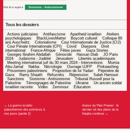
Voir le-s sujet-s
Sionisme - Antisionisme
Tous les dossiers
Actions judiciaires
Antifascisme
Apartheid israélien
Ateliers
psychologiques
BlackLivesMatter
Boycott culturel
Colloque 80
ans Auschwitz
Colonialisme
Cour Internationale de Justice (CIJ)
Cour Pénale Internationale (CPI)
Covid
Diaspora
Droit
international
France-Afrique
Fêtes juives
Gaza Stories
Georges Ibrahim Abdallah
Génocide
Hassan Diab
JO Paris
2024
Judaïsme - Judéité
Jérusalem
Libertés académiques
Meeting international juif du 30 mars 2024 - Interventions
Mumia
Abu-Jamal
Nakba
Nécrologie
Ouvrage UJFP
Pinkwashing
Prisonniers palestiniens
Proposition de loi Yadan
Pépinière de
Gaza
Ramy Shaath
Refuzniks
Répression
Salah Hamouri
Sanctions
Sionisme - Antisionisme
Tribunal Russell pour la
Palestine
Témoignages de Palestine
Ukraine
Un ancien soldat
israélien raconte
Vidéo
Zemmour
Éducation
Navigation
de
l’article
←
La guerre israélo-
Autour du Plan Prawer : le
palestinienne des prémices à
dernier né des plans de la
nos jours (partie 2)
Naqba continue
→