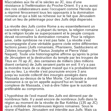
Maccabées aux IIe et Ie siècles av JC, issu d’une
résistance à l’hellénisation du Proche-Orient. Il y a eu aussi
des rois collaborateurs avec l’occupant comme Hérode qui
a réprimé férocement tous les opposants à la domination
romaine et qui a bâti sa richesse sur le fait que Jérusalem
était un lieu de pèlerinage pour des Juifs déjà dispersés.
La révolte des Juifs contre Rome a eu essentiellement un
caractère religieux. La plupart du temps, la religion romaine
et la religion locale se superposaient et le peuple conquis
devait reconnaître la domination romaine. Pour la religion
juive, cette symbiose ne s’est pas faite. La révolte s’est
accompagnée d’une véritable guerre civile entre différentes
factions juives (Juifs romanisés, Pharisiens, Sadducéens et
Zélotes insurgés (lire Flavius Josèphe et Pierre Vidal-
Naquet). Toute une historiographie affirme qu’après la prise
de Jérusalem et la destruction du temple par les troupes de
Titus en 70 ap JC, des centaines de milliers (des millions
disent certains) de Juifs seraient partis en exil. Il n’y a pas
la moindre trace de ce départ massif qui n’a probablement
pas eu lieu. La révolte s’est poursuivie encore 3 ans
jusqu’au suicide collectif des insurgés assiégés dans
Massada au-dessus de la Mer Morte. Cet épisode a donné
naissance à ce qu’on appelle aujourd’hui en Israël le
complexe de Massada, c’est-à-dire l’idée que le suicide est
préférable au compromis.
L’hypothèse de l’exil massif des Juifs est démenti par de
nombreux faits. Il y avait encore de nombreux Juifs dans la
région au moment de la révolte de Bar Kokhba (135 ap JC)
qui a mobilisé de nombreuses légions romaines. Sous le
règne d’Hadrien, Jérusalem est interdite aux Juifs. Mais ça