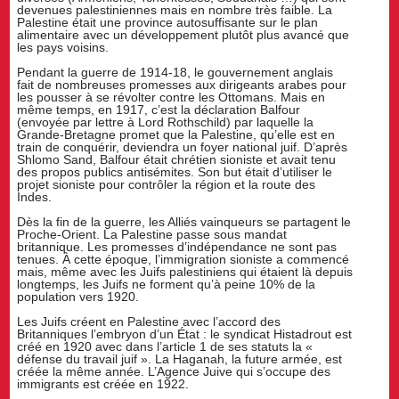
devenues palestiniennes mais en nombre très faible. La
Palestine était une province autosuffisante sur le plan
alimentaire avec un développement plutôt plus avancé que
les pays voisins.
Pendant la guerre de 1914-18, le gouvernement anglais
fait de nombreuses promesses aux dirigeants arabes pour
les pousser à se révolter contre les Ottomans. Mais en
même temps, en 1917, c’est la déclaration Balfour
(envoyée par lettre à Lord Rothschild) par laquelle la
Grande-Bretagne promet que la Palestine, qu’elle est en
train de conquérir, deviendra un foyer national juif. D’après
Shlomo Sand, Balfour était chrétien sioniste et avait tenu
des propos publics antisémites. Son but était d’utiliser le
projet sioniste pour contrôler la région et la route des
Indes.
Dès la fin de la guerre, les Alliés vainqueurs se partagent le
Proche-Orient. La Palestine passe sous mandat
britannique. Les promesses d’indépendance ne sont pas
tenues. À cette époque, l’immigration sioniste a commencé
mais, même avec les Juifs palestiniens qui étaient là depuis
longtemps, les Juifs ne forment qu’à peine 10% de la
population vers 1920.
Les Juifs créent en Palestine avec l’accord des
Britanniques l’embryon d’un État : le syndicat Histadrout est
créé en 1920 avec dans l’article 1 de ses statuts la «
défense du travail juif ». La Haganah, la future armée, est
créée la même année. L’Agence Juive qui s’occupe des
immigrants est créée en 1922.