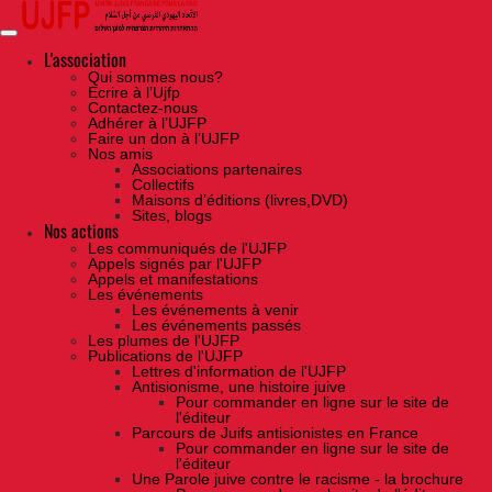
Skip
to
the
content
L'association
Qui sommes nous?
Ecrire à l’Ujfp
Contactez-nous
Adhérer à l’UJFP
Faire un don à l’UJFP
Nos amis
Associations partenaires
Collectifs
Maisons d’éditions (livres,DVD)
Sites, blogs
Nos actions
Les communiqués de l'UJFP
Appels signés par l'UJFP
Appels et manifestations
Les événements
Les événements à venir
Les événements passés
Les plumes de l'UJFP
Publications de l'UJFP
Lettres d'information de l'UJFP
Antisionisme, une histoire juive
Pour commander en ligne sur le site de
l'éditeur
Parcours de Juifs antisionistes en France
Pour commander en ligne sur le site de
l'éditeur
Une Parole juive contre le racisme - la brochure