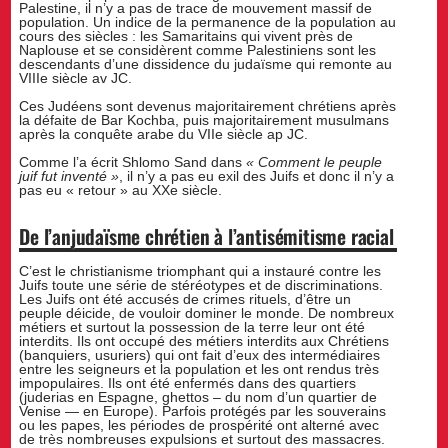
Palestine, il n’y a pas de trace de mouvement massif de
population. Un indice de la permanence de la population au
cours des siècles : les Samaritains qui vivent près de
Naplouse et se considèrent comme Palestiniens sont les
descendants d’une dissidence du judaïsme qui remonte au
VIIIe siècle av JC.
Ces Judéens sont devenus majoritairement chrétiens après
la défaite de Bar Kochba, puis majoritairement musulmans
après la conquête arabe du VIIe siècle ap JC.
Comme l’a écrit Shlomo Sand dans
« Comment le peuple
juif fut inventé »
, il n’y a pas eu exil des Juifs et donc il n’y a
pas eu « retour » au XXe siècle.
De l’anjudaïsme chrétien à l’antisémitisme racial
C’est le christianisme triomphant qui a instauré contre les
Juifs toute une série de stéréotypes et de discriminations.
Les Juifs ont été accusés de crimes rituels, d’être un
peuple déicide, de vouloir dominer le monde. De nombreux
métiers et surtout la possession de la terre leur ont été
interdits. Ils ont occupé des métiers interdits aux Chrétiens
(banquiers, usuriers) qui ont fait d’eux des intermédiaires
entre les seigneurs et la population et les ont rendus très
impopulaires. Ils ont été enfermés dans des quartiers
(juderias en Espagne, ghettos – du nom d’un quartier de
Venise — en Europe). Parfois protégés par les souverains
ou les papes, les périodes de prospérité ont alterné avec
de très nombreuses expulsions et surtout des massacres.