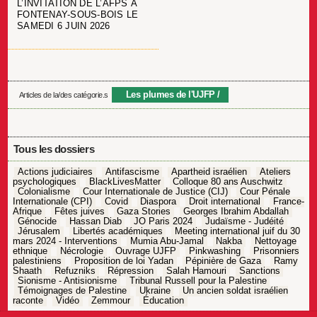
L’INVITATION DE L’AFPS À
FONTENAY-SOUS-BOIS LE
SAMEDI 6 JUIN 2026
Les plumes de l'UJFP
Articles de la/des catégorie.s
Tous les dossiers
Actions judiciaires
Antifascisme
Apartheid israélien
Ateliers
psychologiques
BlackLivesMatter
Colloque 80 ans Auschwitz
Colonialisme
Cour Internationale de Justice (CIJ)
Cour Pénale
Internationale (CPI)
Covid
Diaspora
Droit international
France-
Afrique
Fêtes juives
Gaza Stories
Georges Ibrahim Abdallah
Génocide
Hassan Diab
JO Paris 2024
Judaïsme - Judéité
Jérusalem
Libertés académiques
Meeting international juif du 30
mars 2024 - Interventions
Mumia Abu-Jamal
Nakba
Nettoyage
ethnique
Nécrologie
Ouvrage UJFP
Pinkwashing
Prisonniers
palestiniens
Proposition de loi Yadan
Pépinière de Gaza
Ramy
Shaath
Refuzniks
Répression
Salah Hamouri
Sanctions
Sionisme - Antisionisme
Tribunal Russell pour la Palestine
Témoignages de Palestine
Ukraine
Un ancien soldat israélien
raconte
Vidéo
Zemmour
Éducation
Navigation