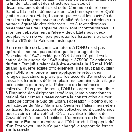
la fin de l’Etat juif et des structures racistes et
discriminatoires dont il s’est doté. Comme le dit Shlomo
Sand « Etat juif et démocratique, c’est un oxymore ». Qu’il
y ait un ou deux Etats, il faudra que ce soit les sociétés de
tous leurs citoyens, avec une égalité réelle des droits et un
partage équitable des richesses. Les 3 revendications
palestiniennes de l’appel de 2005 sont incontournables. Et
si on tient absolument à l’idée « deux Etats pour deux
peuples », on ne voit pas pourquoi les Israéliens auraient
droit à 78% de la Palestine historique.
S’en remettre de façon incantatoire à l’ONU n’est pas
opérant. Il ne faut pas oublier que le partage de la
Palestine de 1947 décidé par l’ONU était illégal. Il est la
cause de la guerre de 1948 puisque 375000 Palestiniens
du futur Etat juif avaient déjà été expulsés le 15 mai 1948
quand la guerre éclate officiellement. Il ne faut pas oublier
que l’ONU a renoncé à faire appliquer le retour des
réfugiés palestiniens prévu par les accords d’armistice et a
laissé les Israéliens détruire plusieurs centaines de villages
palestiniens pour rayer la Palestine de la mémoire
collective. Plus près de nous, l’ONU a largement contribué
à l’impunité des dirigeants israéliens, jamais sanctionnés
malgré des crimes avérés comme la construction du mur,
l’attaque contre le Sud du Liban, l’opération « plomb durci »
ou l’attaque du Mavi Marmara. Seuls les Palestiniens et en
particulier les Gazaouis ont été collectivement sanctionnés
pour avoir « mal » voté et l’ONU a avalisé le blocus de
Gaza décrété « entité hostile ». L’admission de la Palestine
comme « Etat non membre » à l’ONU traduit l’impopularité
d’un Etat voyou, mais n’a pas changé le rapport de forces
sur le terrain.