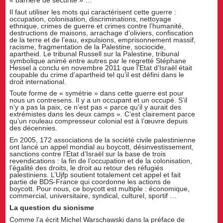
Il faut utiliser les mots qui caractérisent cette guerre :
occupation, colonisation, discriminations, nettoyage
ethnique, crimes de guerre et crimes contre l’humanité,
destructions de maisons, arrachage d’oliviers, confiscation
de la terre et de l’eau, expulsions, emprisonnement massif,
racisme, fragmentation de la Palestine, sociocide,
apartheid. Le tribunal Russell sur la Palestine, tribunal
symbolique animé entre autres par le regretté Stéphane
Hessel a conclu en novembre 2011 que l’Etat d’Israël était
coupable du crime d’apartheid tel qu’il est défini dans le
droit international.
Toute forme de « symétrie » dans cette guerre est pour
nous un contresens. Il y a un occupant et un occupé. S’il
n’y a pas la paix, ce n’est pas « parce qu’il y aurait des
extrémistes dans les deux camps ». C’est clairement parce
qu’un rouleau compresseur colonial est à l’œuvre depuis
des décennies.
En 2005, 172 associations de la société civile palestinienne
ont lancé un appel mondial au boycott, désinvestissement,
sanctions contre l’Etat d’Israël sur la base de trois
revendications : la fin de l’occupation et de la colonisation,
l’égalité des droits, le droit au retour des réfugiés
palestiniens. L’Ujfp soutient totalement cet appel et fait
partie de BDS-France qui coordonne les actions de
boycott. Pour nous, ce boycott est multiple : économique,
commercial, universitaire, syndical, culturel, sportif …
La question du sionisme
Comme l’a écrit Michel Warschawski dans la préface de