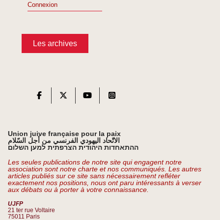
Connexion
Les archives
Union juive française pour la paix
الاتّحاد اليهودي الفرنسي من أجل السّلام
ההתאחדות היהודית הצרפתית למען השלום
Les seules publications de notre site qui engagent notre
association sont notre charte et nos communiqués. Les autres
articles publiés sur ce site sans nécessairement refléter
exactement nos positions, nous ont paru intéressants à verser
aux débats ou à porter à votre connaissance.
UJFP
21 ter rue Voltaire
75011 Paris