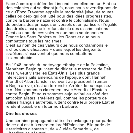
Face à ceux qui défendent inconditionnellement un Etat ou
des colonies qui se disent juifs, nous nous revendiquons de
ce qu’Enzo Traverso appelle la modernité juive, de toutes
celles ou ceux qui ont lutté pour des idées progressistes,
contre la barbarie nazie et contre le colonialisme. Nous
défendons des principes universels et en particulier l’égalité
des droits ainsi que le refus absolu des discriminations.
C’est au nom de ces valeurs que nous soutenons en
France les Sans Papiers ou les Roms et que nous
combattons tous les racismes.
C’est au nom de ces valeurs que nous condamnons le
« choc des civilisations » dans lequel les dirigeants
israéliens s’inscrivent et que nous combattons
l’islamophobie.
En 1948, année du nettoyage ethnique de la Palestine,
Menahem Begin qui vient de diriger le massacre de Deir
Yassin, veut visiter les Etats-Unis. Les plus grands
intellectuels juifs américains de l’époque dont Hannah
Arendt et Albert Einstein écrivent au président Truman :
« Begin arrive, c’est un terroriste. Arrêtez-le ou expulsez-
le ». Nous sommes clairement avec Arendt et Einstein
contre Begin. Et nous sommes aujourd’hui au côté des
anticolonialistes israéliens qui, comme les porteurs de
valises français autrefois, luttent contre leur propre Etat et
rendent possible un futur non barbare.
Dire les choses
Une certaine propagande utilise la novlangue pour parler
de ce qui est à l’œuvre en Israël/Palestine. Elle parle de
« territoires disputés », de « Judée-Samarie », de
« barrière de sécurité » …