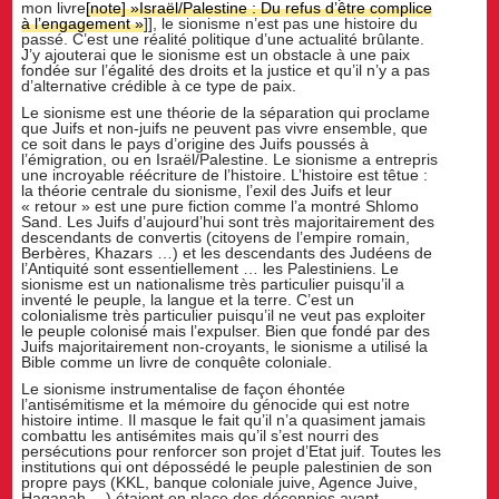
mon livre
[note] »Israël/Palestine : Du refus d’être complice
à l’engagement »
]], le sionisme n’est pas une histoire du
passé. C’est une réalité politique d’une actualité brûlante.
J’y ajouterai que le sionisme est un obstacle à une paix
fondée sur l’égalité des droits et la justice et qu’il n’y a pas
d’alternative crédible à ce type de paix.
Le sionisme est une théorie de la séparation qui proclame
que Juifs et non-juifs ne peuvent pas vivre ensemble, que
ce soit dans le pays d’origine des Juifs poussés à
l’émigration, ou en Israël/Palestine. Le sionisme a entrepris
une incroyable réécriture de l’histoire. L’histoire est têtue :
la théorie centrale du sionisme, l’exil des Juifs et leur
« retour » est une pure fiction comme l’a montré Shlomo
Sand. Les Juifs d’aujourd’hui sont très majoritairement des
descendants de convertis (citoyens de l’empire romain,
Berbères, Khazars …) et les descendants des Judéens de
l’Antiquité sont essentiellement … les Palestiniens. Le
sionisme est un nationalisme très particulier puisqu’il a
inventé le peuple, la langue et la terre. C’est un
colonialisme très particulier puisqu’il ne veut pas exploiter
le peuple colonisé mais l’expulser. Bien que fondé par des
Juifs majoritairement non-croyants, le sionisme a utilisé la
Bible comme un livre de conquête coloniale.
Le sionisme instrumentalise de façon éhontée
l’antisémitisme et la mémoire du génocide qui est notre
histoire intime. Il masque le fait qu’il n’a quasiment jamais
combattu les antisémites mais qu’il s’est nourri des
persécutions pour renforcer son projet d’Etat juif. Toutes les
institutions qui ont dépossédé le peuple palestinien de son
propre pays (KKL, banque coloniale juive, Agence Juive,
Haganah …) étaient en place des décennies avant