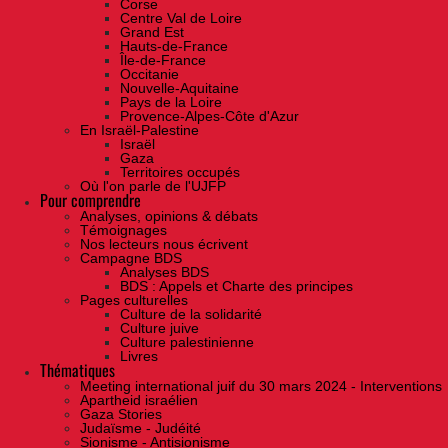
Corse
Centre Val de Loire
Grand Est
Hauts-de-France
Île-de-France
Occitanie
Nouvelle-Aquitaine
Pays de la Loire
Provence-Alpes-Côte d'Azur
En Israël-Palestine
Israël
Gaza
Territoires occupés
Où l'on parle de l'UJFP
Pour comprendre
Analyses, opinions & débats
Témoignages
Nos lecteurs nous écrivent
Campagne BDS
Analyses BDS
BDS : Appels et Charte des principes
Pages culturelles
Culture de la solidarité
Culture juive
Culture palestinienne
Livres
Thématiques
Meeting international juif du 30 mars 2024 - Interventions
Apartheid israélien
Gaza Stories
Judaïsme - Judéité
Sionisme - Antisionisme