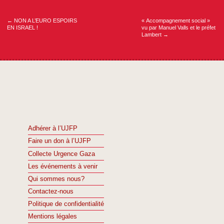
de
l’article
←
NON A L’EURO ESPOIRS
« Accompagnement social »
EN ISRAEL !
vu par Manuel Valls et le préfet
Lambert
→
Adhérer à l’UJFP
Faire un don à l’UJFP
Collecte Urgence Gaza
Les événements à venir
Qui sommes nous?
Contactez-nous
Politique de confidentialité
Mentions légales