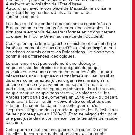
Auschwitz et la création de l’Etat d’Israël.
Aujourd’hui, avec le complexe de Massada, le sionisme
entretient le mythe des « Juifs à la mer », de
l’anéantissement.
Les Juifs ont été pendant des décennies considérés en
Europe comme des parias étrangers inassimilables. Le
sionisme a entrepris de les transformer en colons partant
coloniser le Proche-Orient au service de l’Occident.
Ceux qu’on appelle « la gauche sioniste » et qui ont dirigé
Israël au moment des accords d’Oslo, ont participé à tous
les crimes commis contre les Palestiniens. Le sionisme a
gommé les différences idéologiques.
Le sionisme n’est pas seulement une idéologie
négationniste des droits et de la dignité du peuple
palestinien, c’est une catastrophe pour les Juifs. La paix
nécessitera une « rupture du front intérieur » en Israël et
dans les communautés juives organisées, mais on n’a
aucune chance d’y parvenir en masquant la réalité. En
particulier, les « mensonges fondateurs » : la « terre sans
peuple pour un peuple sans terre », les slogans : « les
Arabes sont partis d’eux-mêmes en 1948 » ou « du désert,
nous avons fait un jardin » doivent être combattus sans
retenue. Le crime fondateur de cette guerre, c’est
l’expulsion illégitime de la grande majorité des Palestiniens
de leur propre pays en 1948-49. Et toute négociation pour
une paix juste devra commencer par la tentative de réparer
ce crime.
Cette guerre n’est pas une guerre religieuse. Du côté
israélien, le courant « national-religieux » n’apparaît