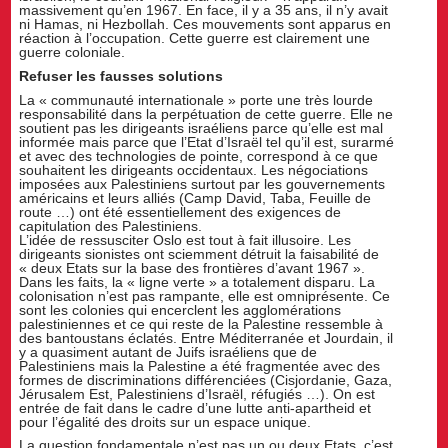
massivement qu’en 1967. En face, il y a 35 ans, il n’y avait
ni Hamas, ni Hezbollah. Ces mouvements sont apparus en
réaction à l’occupation. Cette guerre est clairement une
guerre coloniale.
Refuser les fausses solutions
La « communauté internationale » porte une très lourde
responsabilité dans la perpétuation de cette guerre. Elle ne
soutient pas les dirigeants israéliens parce qu’elle est mal
informée mais parce que l’Etat d’Israël tel qu’il est, surarmé
et avec des technologies de pointe, correspond à ce que
souhaitent les dirigeants occidentaux. Les négociations
imposées aux Palestiniens surtout par les gouvernements
américains et leurs alliés (Camp David, Taba, Feuille de
route …) ont été essentiellement des exigences de
capitulation des Palestiniens.
L’idée de ressusciter Oslo est tout à fait illusoire. Les
dirigeants sionistes ont sciemment détruit la faisabilité de
« deux Etats sur la base des frontières d’avant 1967 ».
Dans les faits, la « ligne verte » a totalement disparu. La
colonisation n’est pas rampante, elle est omniprésente. Ce
sont les colonies qui encerclent les agglomérations
palestiniennes et ce qui reste de la Palestine ressemble à
des bantoustans éclatés. Entre Méditerranée et Jourdain, il
y a quasiment autant de Juifs israéliens que de
Palestiniens mais la Palestine a été fragmentée avec des
formes de discriminations différenciées (Cisjordanie, Gaza,
Jérusalem Est, Palestiniens d’Israël, réfugiés …). On est
entrée de fait dans le cadre d’une lutte anti-apartheid et
pour l’égalité des droits sur un espace unique.
La question fondamentale n’est pas un ou deux Etats, c’est