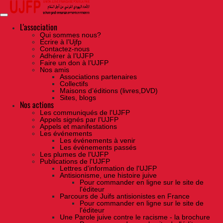
Skip
to
the
content
L'association
Qui sommes nous?
Ecrire à l’Ujfp
Contactez-nous
Adhérer à l’UJFP
Faire un don à l’UJFP
Nos amis
Associations partenaires
Collectifs
Maisons d’éditions (livres,DVD)
Sites, blogs
Nos actions
Les communiqués de l'UJFP
Appels signés par l'UJFP
Appels et manifestations
Les événements
Les événements à venir
Les événements passés
Les plumes de l'UJFP
Publications de l'UJFP
Lettres d'information de l'UJFP
Antisionisme, une histoire juive
Pour commander en ligne sur le site de
l'éditeur
Parcours de Juifs antisionistes en France
Pour commander en ligne sur le site de
l'éditeur
Une Parole juive contre le racisme - la brochure