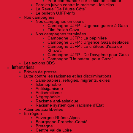
Pour commander sur le site de l'éditeur
Paroles juives contre le racisme - les clips
La Revue "De l'Autre Côté"
Le bulletin UJFP-Info
Nos campagnes
Nos campagnes en cours
Campagne UJFP : Urgence guerre à Gaza
Film Yallah Gaza
Nos campagnes terminées
Campagne UJFP : La pépinière
Campagne UJFP : Urgence Gaza déplacés
Campagne UJFP : Le château d'eau de
Khuza'a
Campagne UJFP : De l'oxygène pour Gaza
Campagne "Un bateau pour Gaza"
Les actions BDS
Informations
Brèves de presse
Lutte contre les racismes et les discriminations
Sans-papiers, réfugiés, migrants, exilés
Islamophobie
Antitsiganisme
Antisémitisme
Négrophobie
Racisme anti-asiatique
Racisme systémique, racisme d'État
Atteintes aux libertés
En région
Auvergne-Rhône-Alpes
Bourgogne-Franche-Comté
Bretagne
Centre Val de Loire