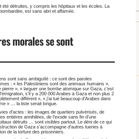
t été détruites, y compris les hôpitaux et les écoles. La
bombardée, est sans abri et affamée.
ères morales se sont
iens sont sans ambiguïté : ce sont des paroles
rimes : « les Palestiniens sont des animaux humains »,
 pierre », « larguer une bombe atomique sur Gaza, c’est
’émigration, s’il y a 200 000 Arabes à Gaza et non plus 2
plètement différent », « j’ai tué beaucoup d’Arabes dans
me » … la liste serait longue.
ies d’actes : les images de quartiers pulvérisés, de
es entières annihilées, de l’exode sans fin d’une
itaux détruits … sont visibles partout. Le déni de ce qui
estruction de Gaza s’accompagne d’autres tueries à
on de la torture des prisonniers.