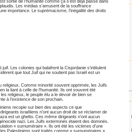
on est sortie de l’humanité comme ça s’est déjà passé dans
pplaudis. Les médias s’amusent de la souffrance
ucune importance. Le suprémacisme, l’inégalité des droits
juif. Les colonies qui balafrent la Cisjordanie s’intitulent
idèrent que tout Juif qui ne soutient pas Israël est un
e ou religieux. Comme minorité souvent opprimée, les Juifs
n la liant à celle de l’humanité. Ils ont souvent été
les religieux, le peuple élu a le devoir de bien se
einte à l’existence de son prochain.
stiniens recopie sur bien des aspects ce que
s dirigeants israéliens n’ont aucun droit de se réclamer de
Gaza est un ghetto. Ces même dirigeants n’ont aucun
génocide nazi. Les Juifs exterminés étaient des dominés.
ation « surnuméraire ». Ils ont été les victimes d’une
i les Palestiniens sont traités comme « surnuméraires »