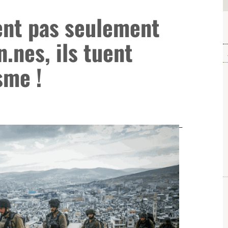
nent pas seulement
n.nes, ils tuent
sme !