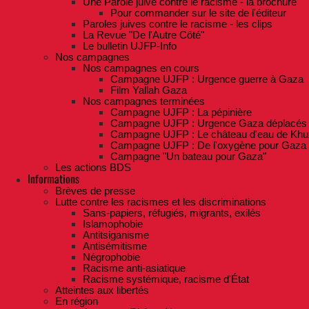
Une Parole juive contre le racisme - la brochure
Pour commander sur le site de l'éditeur
Paroles juives contre le racisme - les clips
La Revue "De l'Autre Côté"
Le bulletin UJFP-Info
Nos campagnes
Nos campagnes en cours
Campagne UJFP : Urgence guerre à Gaza
Film Yallah Gaza
Nos campagnes terminées
Campagne UJFP : La pépinière
Campagne UJFP : Urgence Gaza déplacés
Campagne UJFP : Le château d'eau de Khu
Campagne UJFP : De l'oxygène pour Gaza
Campagne "Un bateau pour Gaza"
Les actions BDS
Informations
Brèves de presse
Lutte contre les racismes et les discriminations
Sans-papiers, réfugiés, migrants, exilés
Islamophobie
Antitsiganisme
Antisémitisme
Négrophobie
Racisme anti-asiatique
Racisme systémique, racisme d'État
Atteintes aux libertés
En région