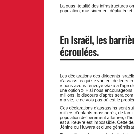
La quasi-totalité des infrastructures on
population, massivement déplacée et 
En Israël, les barri
écroulées.
Les déclarations des dirigeants israél
d’assassins qui se vantent de leurs c
« nous avons renvoyé Gaza à l’âge de
une option », « si nous encourageons l
millions, le discours d’après sera com
ma vie, je ne vois pas où est le problè
Ces déclarations d’assassins sont suiv
milliers d’enfants massacrés, de famill
population délibérément affamée, d’hôp
est à l’œuvre est impossible. Cette d
Jénine ou Huwara et d’une généralisati