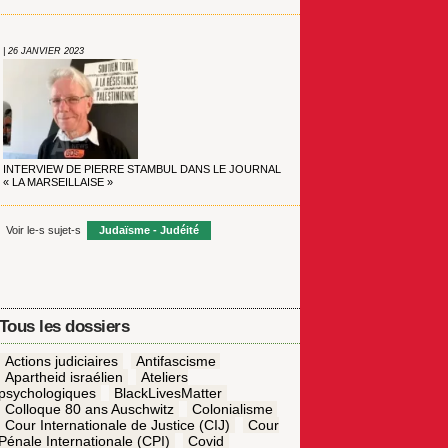
| 26 JANVIER 2023
INTERVIEW DE PIERRE STAMBUL DANS LE JOURNAL
« LA MARSEILLAISE »
Voir le-s sujet-s
Judaïsme - Judéité
Tous les dossiers
Actions judiciaires
Antifascisme
Apartheid israélien
Ateliers
psychologiques
BlackLivesMatter
Colloque 80 ans Auschwitz
Colonialisme
Cour Internationale de Justice (CIJ)
Cour
Pénale Internationale (CPI)
Covid