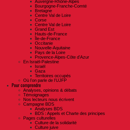
Auvergne-Rhône-Alpes
Bourgogne-Franche-Comté
Bretagne
Centre Val de Loire
Corse
Centre Val de Loire
Grand Est
Hauts-de-France
Île-de-France
Occitanie
Nouvelle-Aquitaine
Pays de la Loire
Provence-Alpes-Côte d'Azur
En Israël-Palestine
Israël
Gaza
Territoires occupés
Où l'on parle de l'UJFP
Pour comprendre
Analyses, opinions & débats
Témoignages
Nos lecteurs nous écrivent
Campagne BDS
Analyses BDS
BDS : Appels et Charte des principes
Pages culturelles
Culture de la solidarité
Culture juive