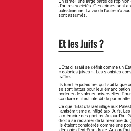
En Israël, une large partie de l’opini
d’autres sociétés. Ces crimes sont a
palestinienne. La vie de l’autre n’a a
sont assumés.
Et les Juifs ?
L’État d’Israël se définit comme un État 
« colonies juives ». Les sionistes cons
traître.
Ils tuent le judaïsme, qu’il soit laïqu
se sont battus pour leur émancipation e
porteurs de valeurs universelles. Pour 
conduire et il est interdit de porter att
Ce que l’État d’Israël inflige aux Pale
l’antisémitisme a infligé aux Juifs. Le
la mémoire des ghettos. Aujourd’hui 
droit à se réclamer de la mémoire du 
Ils étaient considérés comme une popul
idéologie d’extrême droite. Aujourd’hu