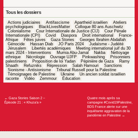
Tous les dossiers
Actions judiciaires
Antifascisme
Apartheid israélien
Ateliers
psychologiques
BlackLivesMatter
Colloque 80 ans Auschwitz
Colonialisme
Cour Internationale de Justice (CIJ)
Cour Pénale
Internationale (CPI)
Covid
Diaspora
Droit international
France-
Afrique
Fêtes juives
Gaza Stories
Georges Ibrahim Abdallah
Génocide
Hassan Diab
JO Paris 2024
Judaïsme - Judéité
Jérusalem
Libertés académiques
Meeting international juif du 30
mars 2024 - Interventions
Mumia Abu-Jamal
Nakba
Nettoyage
ethnique
Nécrologie
Ouvrage UJFP
Pinkwashing
Prisonniers
palestiniens
Proposition de loi Yadan
Pépinière de Gaza
Ramy
Shaath
Refuzniks
Répression
Salah Hamouri
Sanctions
Sionisme - Antisionisme
Tribunal Russell pour la Palestine
Témoignages de Palestine
Ukraine
Un ancien soldat israélien
raconte
Vidéo
Zemmour
Éducation
Navigation
de
l’article
←
Gaza Stories Saison 2 –
Quatre mois après sa
Épisode 21 : « Khuza’a »
campagne #Covid19Palestine,
BDS France alerte sur une
inquiétante aggravation de la
pandémie en Palestine
→