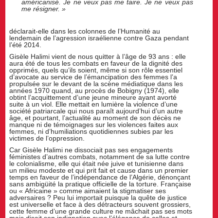
américanisé. Je ne veux pas me taire. Je ne veux pas
me résigner. »
déclarait-elle dans les colonnes de l’Humanité au
lendemain de l’agression israélienne contre Gaza pendant
l’été 2014.
Gisèle Halimi vient de nous quitter à l’âge de 93 ans : elle
aura été de tous les combats en faveur de la dignité des
opprimés, quels qu’ils soient, même si son rôle essentiel
d’avocate au service de l’émancipation des femmes l’a
propulsée sur le devant de la scène médiatique dans les
années 1970 quand, au procès de Bobigny (1974), elle
obtint l’acquittement d’une jeune mineure ayant avorté
suite à un viol. Elle mettait en lumière la violence d’une
société patriarcale qui nous paraît aujourd’hui d’un autre
âge, et pourtant, l’actualité au moment de son décès ne
manque ni de témoignages sur les violences faites aux
femmes, ni d’humiliations quotidiennes subies par les
victimes de l’oppression.
Car Gisèle Halimi ne dissociait pas ses engagements
féministes d’autres combats, notamment de sa lutte contre
le colonialisme, elle qui était née juive et tunisienne dans
un milieu modeste et qui prit fait et cause dans un premier
temps en faveur de l’indépendance de l’Algérie, dénonçant
sans ambigüité la pratique officielle de la torture. Française
ou « Africaine » comme aimaient la stigmatiser ses
adversaires ? Peu lui importait puisque la quête de justice
est universelle et face à des détracteurs souvent grossiers,
cette femme d’une grande culture ne mâchait pas ses mots
mais disait son indignation avec l’élégance de celles et