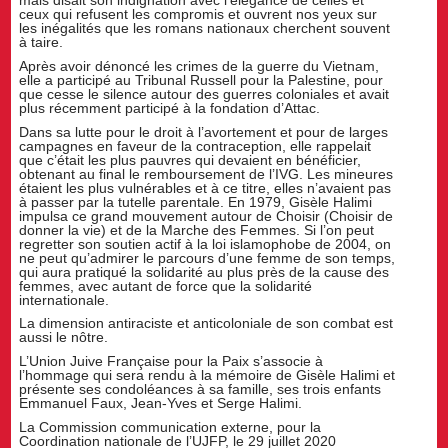
ceux qui refusent les compromis et ouvrent nos yeux sur
les inégalités que les romans nationaux cherchent souvent
à taire.
Après avoir dénoncé les crimes de la guerre du Vietnam,
elle a participé au Tribunal Russell pour la Palestine, pour
que cesse le silence autour des guerres coloniales et avait
plus récemment participé à la fondation d’Attac.
Dans sa lutte pour le droit à l’avortement et pour de larges
campagnes en faveur de la contraception, elle rappelait
que c’était les plus pauvres qui devaient en bénéficier,
obtenant au final le remboursement de l’IVG. Les mineures
étaient les plus vulnérables et à ce titre, elles n’avaient pas
à passer par la tutelle parentale. En 1979, Gisèle Halimi
impulsa ce grand mouvement autour de Choisir (Choisir de
donner la vie) et de la Marche des Femmes. Si l’on peut
regretter son soutien actif à la loi islamophobe de 2004, on
ne peut qu’admirer le parcours d’une femme de son temps,
qui aura pratiqué la solidarité au plus près de la cause des
femmes, avec autant de force que la solidarité
internationale.
La dimension antiraciste et anticoloniale de son combat est
aussi le nôtre.
L’Union Juive Française pour la Paix s’associe à
l’hommage qui sera rendu à la mémoire de Gisèle Halimi et
présente ses condoléances à sa famille, ses trois enfants
Emmanuel Faux, Jean-Yves et Serge Halimi.
La Commission communication externe, pour la
Coordination nationale de l’UJFP, le 29 juillet 2020