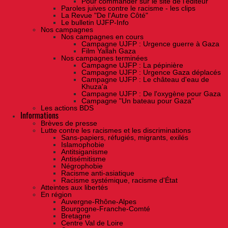
Pour commander sur le site de l'éditeur
Paroles juives contre le racisme - les clips
La Revue "De l'Autre Côté"
Le bulletin UJFP-Info
Nos campagnes
Nos campagnes en cours
Campagne UJFP : Urgence guerre à Gaza
Film Yallah Gaza
Nos campagnes terminées
Campagne UJFP : La pépinière
Campagne UJFP : Urgence Gaza déplacés
Campagne UJFP : Le château d'eau de
Khuza'a
Campagne UJFP : De l'oxygène pour Gaza
Campagne "Un bateau pour Gaza"
Les actions BDS
Informations
Brèves de presse
Lutte contre les racismes et les discriminations
Sans-papiers, réfugiés, migrants, exilés
Islamophobie
Antitsiganisme
Antisémitisme
Négrophobie
Racisme anti-asiatique
Racisme systémique, racisme d'État
Atteintes aux libertés
En région
Auvergne-Rhône-Alpes
Bourgogne-Franche-Comté
Bretagne
Centre Val de Loire