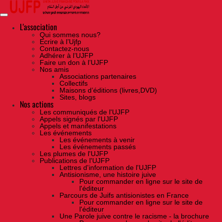
Skip
to
the
content
L'association
Qui sommes nous?
Ecrire à l’Ujfp
Contactez-nous
Adhérer à l’UJFP
Faire un don à l’UJFP
Nos amis
Associations partenaires
Collectifs
Maisons d’éditions (livres,DVD)
Sites, blogs
Nos actions
Les communiqués de l'UJFP
Appels signés par l'UJFP
Appels et manifestations
Les événements
Les événements à venir
Les événements passés
Les plumes de l'UJFP
Publications de l'UJFP
Lettres d'information de l'UJFP
Antisionisme, une histoire juive
Pour commander en ligne sur le site de
l'éditeur
Parcours de Juifs antisionistes en France
Pour commander en ligne sur le site de
l'éditeur
Une Parole juive contre le racisme - la brochure