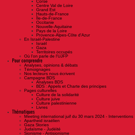
Corse
Centre Val de Loire
Grand Est
Hauts-de-France
Île-de-France
Occitanie
Nouvelle-Aquitaine
Pays de la Loire
Provence-Alpes-Côte d'Azur
En Israël-Palestine
Israël
Gaza
Territoires occupés
Où l'on parle de l'UJFP
Pour comprendre
Analyses, opinions & débats
Témoignages
Nos lecteurs nous écrivent
Campagne BDS
Analyses BDS
BDS : Appels et Charte des principes
Pages culturelles
Culture de la solidarité
Culture juive
Culture palestinienne
Livres
Thématiques
Meeting international juif du 30 mars 2024 - Interventions
Apartheid israélien
Gaza Stories
Judaïsme - Judéité
Sionisme - Antisionisme