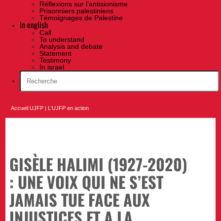
Réflexions sur l’antisionisme
Prisonniers palestiniens
Témoignages de Palestine
In english
Call
To understand
Analysis and debate
Statement
Testimony
In israel
Accueil UJFP
|
L'UJFP en action
GISÈLE HALIMI (1927-2020)
: UNE VOIX QUI NE S’EST
JAMAIS TUE FACE AUX
INJUSTICES ET A LA