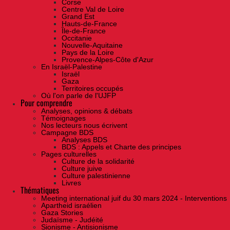
Corse
Centre Val de Loire
Grand Est
Hauts-de-France
Île-de-France
Occitanie
Nouvelle-Aquitaine
Pays de la Loire
Provence-Alpes-Côte d'Azur
En Israël-Palestine
Israël
Gaza
Territoires occupés
Où l'on parle de l'UJFP
Pour comprendre
Analyses, opinions & débats
Témoignages
Nos lecteurs nous écrivent
Campagne BDS
Analyses BDS
BDS : Appels et Charte des principes
Pages culturelles
Culture de la solidarité
Culture juive
Culture palestinienne
Livres
Thématiques
Meeting international juif du 30 mars 2024 - Interventions
Apartheid israélien
Gaza Stories
Judaïsme - Judéité
Sionisme - Antisionisme