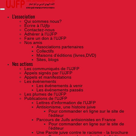
Skip
to
the
content
L'association
Qui sommes nous?
Ecrire à l’Ujfp
Contactez-nous
Adhérer à l’UJFP
Faire un don à l’UJFP
Nos amis
Associations partenaires
Collectifs
Maisons d’éditions (livres,DVD)
Sites, blogs
Nos actions
Les communiqués de l'UJFP
Appels signés par l'UJFP
Appels et manifestations
Les événements
Les événements à venir
Les événements passés
Les plumes de l'UJFP
Publications de l'UJFP
Lettres d'information de l'UJFP
Antisionisme, une histoire juive
Pour commander en ligne sur le site de
l'éditeur
Parcours de Juifs antisionistes en France
Pour commander en ligne sur le site de
l'éditeur
Une Parole juive contre le racisme - la brochure