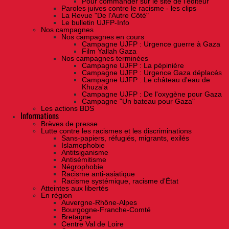
Pour commander sur le site de l'éditeur
Paroles juives contre le racisme - les clips
La Revue "De l'Autre Côté"
Le bulletin UJFP-Info
Nos campagnes
Nos campagnes en cours
Campagne UJFP : Urgence guerre à Gaza
Film Yallah Gaza
Nos campagnes terminées
Campagne UJFP : La pépinière
Campagne UJFP : Urgence Gaza déplacés
Campagne UJFP : Le château d'eau de
Khuza'a
Campagne UJFP : De l'oxygène pour Gaza
Campagne "Un bateau pour Gaza"
Les actions BDS
Informations
Brèves de presse
Lutte contre les racismes et les discriminations
Sans-papiers, réfugiés, migrants, exilés
Islamophobie
Antitsiganisme
Antisémitisme
Négrophobie
Racisme anti-asiatique
Racisme systémique, racisme d'État
Atteintes aux libertés
En région
Auvergne-Rhône-Alpes
Bourgogne-Franche-Comté
Bretagne
Centre Val de Loire