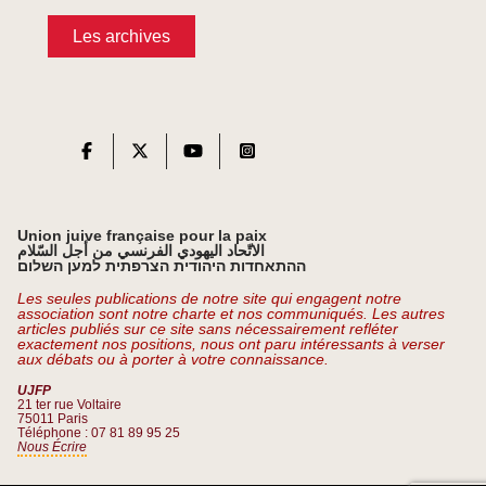
Les archives
Union juive française pour la paix
الاتّحاد اليهودي الفرنسي من أجل السّلام
ההתאחדות היהודית הצרפתית למען השלום
Les seules publications de notre site qui engagent notre
association sont notre charte et nos communiqués. Les autres
articles publiés sur ce site sans nécessairement refléter
exactement nos positions, nous ont paru intéressants à verser
aux débats ou à porter à votre connaissance.
UJFP
21 ter rue Voltaire
75011 Paris
Téléphone : 07 81 89 95 25
Nous Écrire