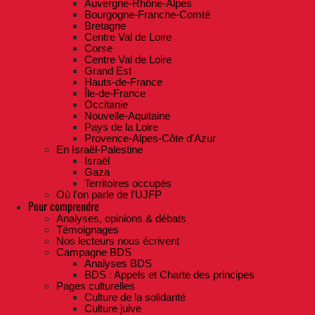
Auvergne-Rhône-Alpes
Bourgogne-Franche-Comté
Bretagne
Centre Val de Loire
Corse
Centre Val de Loire
Grand Est
Hauts-de-France
Île-de-France
Occitanie
Nouvelle-Aquitaine
Pays de la Loire
Provence-Alpes-Côte d'Azur
En Israël-Palestine
Israël
Gaza
Territoires occupés
Où l'on parle de l'UJFP
Pour comprendre
Analyses, opinions & débats
Témoignages
Nos lecteurs nous écrivent
Campagne BDS
Analyses BDS
BDS : Appels et Charte des principes
Pages culturelles
Culture de la solidarité
Culture juive