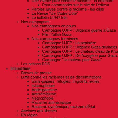
Une Parole juive contre le racisme - la brochure
Pour commander sur le site de l'éditeur
Paroles juives contre le racisme - les clips
La Revue "De l'Autre Côté"
Le bulletin UJFP-Info
Nos campagnes
Nos campagnes en cours
Campagne UJFP : Urgence guerre à Gaza
Film Yallah Gaza
Nos campagnes terminées
Campagne UJFP : La pépinière
Campagne UJFP : Urgence Gaza déplacés
Campagne UJFP : Le château d'eau de Khu
Campagne UJFP : De l'oxygène pour Gaza
Campagne "Un bateau pour Gaza"
Les actions BDS
Informations
Brèves de presse
Lutte contre les racismes et les discriminations
Sans-papiers, réfugiés, migrants, exilés
Islamophobie
Antitsiganisme
Antisémitisme
Négrophobie
Racisme anti-asiatique
Racisme systémique, racisme d'État
Atteintes aux libertés
En région