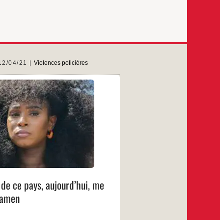
12/04/21
Violences policières
 Traoré Lundi 12 avril 2021 à 10h00,
udiciaire de Paris, Parvis du Tribunal
7 Paris. Voilà où nous en sommes…
nq ans que mon frère Adama est mort
ol de la gendarmerie de persan. Mort,
 mains des gendarmes. Ces hommes
La
…
ont été entendus.
justice
de
…
ce
pays,
ujourd’hui,
 de ce pays, aujourd’hui, me
me
met
xamen
en
examen