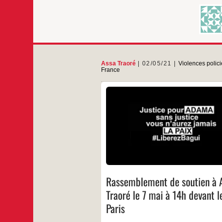
Assa Traoré
02/05/21
Violences polic
France
Rassemblement le 7 mai : TGI Par
le policier qui a tué George Floyd
condamné par la justice américain
française, qui n’a toujours pas m
les gendarmes responsables de la 
frère Adama, me poursuit. Je compa
Rassembl
s
Rassemblement de soutien à 
Traoré le 7 mai à 14h devant l
Paris