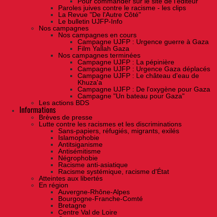
Pour commander sur le site de l'éditeur
Paroles juives contre le racisme - les clips
La Revue "De l'Autre Côté"
Le bulletin UJFP-Info
Nos campagnes
Nos campagnes en cours
Campagne UJFP : Urgence guerre à Gaza
Film Yallah Gaza
Nos campagnes terminées
Campagne UJFP : La pépinière
Campagne UJFP : Urgence Gaza déplacés
Campagne UJFP : Le château d'eau de
Khuza'a
Campagne UJFP : De l'oxygène pour Gaza
Campagne "Un bateau pour Gaza"
Les actions BDS
Informations
Brèves de presse
Lutte contre les racismes et les discriminations
Sans-papiers, réfugiés, migrants, exilés
Islamophobie
Antitsiganisme
Antisémitisme
Négrophobie
Racisme anti-asiatique
Racisme systémique, racisme d'État
Atteintes aux libertés
En région
Auvergne-Rhône-Alpes
Bourgogne-Franche-Comté
Bretagne
Centre Val de Loire