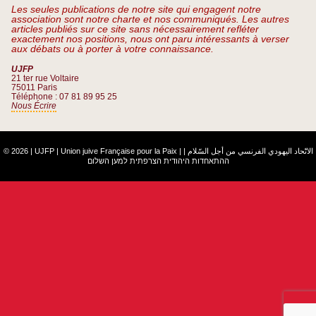
Les seules publications de notre site qui engagent notre
association sont notre charte et nos communiqués. Les autres
articles publiés sur ce site sans nécessairement refléter
exactement nos positions, nous ont paru intéressants à verser
aux débats ou à porter à votre connaissance.
UJFP
21 ter rue Voltaire
75011 Paris
Téléphone : 07 81 89 95 25
Nous Écrire
© 2026 | UJFP | Union juive Française pour la Paix |
|
الاتّحاد اليهودي الفرنسي من أجل السّلام
ההתאחדות היהודית הצרפתית למען השלום