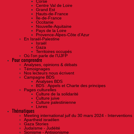
Corse
Centre Val de Loire
Grand Est
Hauts-de-France
Île-de-France
Occitanie
Nouvelle-Aquitaine
Pays de la Loire
Provence-Alpes-Côte d'Azur
En Israël-Palestine
Israël
Gaza
Territoires occupés
Où l'on parle de l'UJFP
Pour comprendre
Analyses, opinions & débats
Témoignages
Nos lecteurs nous écrivent
Campagne BDS
Analyses BDS
BDS : Appels et Charte des principes
Pages culturelles
Culture de la solidarité
Culture juive
Culture palestinienne
Livres
Thématiques
Meeting international juif du 30 mars 2024 - Interventions
Apartheid israélien
Gaza Stories
Judaïsme - Judéité
Sionisme - Antisionisme