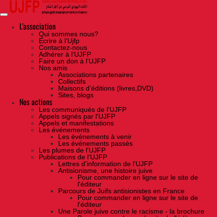
Skip
to
the
content
L'association
Qui sommes nous?
Ecrire à l’Ujfp
Contactez-nous
Adhérer à l’UJFP
Faire un don à l’UJFP
Nos amis
Associations partenaires
Collectifs
Maisons d’éditions (livres,DVD)
Sites, blogs
Nos actions
Les communiqués de l'UJFP
Appels signés par l'UJFP
Appels et manifestations
Les événements
Les événements à venir
Les événements passés
Les plumes de l'UJFP
Publications de l'UJFP
Lettres d'information de l'UJFP
Antisionisme, une histoire juive
Pour commander en ligne sur le site de
l'éditeur
Parcours de Juifs antisionistes en France
Pour commander en ligne sur le site de
l'éditeur
Une Parole juive contre le racisme - la brochure