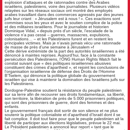
explosion d’attaques et de ratonnades contre des Arabes
israéliens, palestiniens, voire des journalistes. Plusieurs vidéos
relayées sur les réseaux sociaux ont montré des employés
arabes travaillant dans des commerces agressés par des jeunes
juifs leur criant : « Jérusalem est à nous ! ». Ces exactions sont
commises sous les yeux et avec le soutien complice de la police
et des militaires israéliens. Pour le journaliste et historien
Dominique Vidal, « depuis près d’un siècle, l’escalade de la
violence n’a pas cessé – guerres, massacres, expulsions,
colonisations… – et les Palestiniens furent et en restent les
principales victimes. Mais je n’avais jamais vécu une ratonnade
de masse de près d’une semaine à Jérusalem »f
Cette dérive extrémiste de la part des autorités israéliennes a été
dénoncé à maintes reprises. Aujourd’hui, face à la constante
persécution des Palestiniens, l’ONG Human Rights Watch fait le
constat suivant que « des politiques israéliennes abusives
constituent des crimes d’apartheid », et rejoint les conclusions de
l’organisation israélienne de défense des Droits de l’Homme
B’Tselem, qui dénonce la politique globale du gouvernement
israélien qui vise à maintenir la domination des Israéliens juifs sur
les Palestiniens.
Dordogne-Palestine soutient la résistance du peuple palestinien
sur sa terre afin de recouvrer ses droits fondamentaux, sa liberté,
son territoire, la libération de près de 5.000 prisonniers politiques,
qui sont des prisonniers de guerre, dont des femmes et des
enfants.
Le gouvernement français doit sortir de son silence et ne plus
soutenir la politique colonialiste et d’apartheid d’Israël dont il se
fait complice. Il doit tout faire pour que le peuple palestinien ait la
liberté de participer aux élections législatives, prévue le 22 mai.
Le Président palestinien a annoncé leur report « tant que le