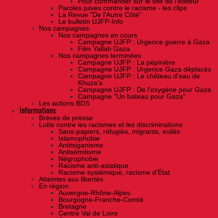
Pour commander sur le site de l'éditeur
Paroles juives contre le racisme - les clips
La Revue "De l'Autre Côté"
Le bulletin UJFP-Info
Nos campagnes
Nos campagnes en cours
Campagne UJFP : Urgence guerre à Gaza
Film Yallah Gaza
Nos campagnes terminées
Campagne UJFP : La pépinière
Campagne UJFP : Urgence Gaza déplacés
Campagne UJFP : Le château d'eau de
Khuza'a
Campagne UJFP : De l'oxygène pour Gaza
Campagne "Un bateau pour Gaza"
Les actions BDS
Informations
Brèves de presse
Lutte contre les racismes et les discriminations
Sans-papiers, réfugiés, migrants, exilés
Islamophobie
Antitsiganisme
Antisémitisme
Négrophobie
Racisme anti-asiatique
Racisme systémique, racisme d'État
Atteintes aux libertés
En région
Auvergne-Rhône-Alpes
Bourgogne-Franche-Comté
Bretagne
Centre Val de Loire