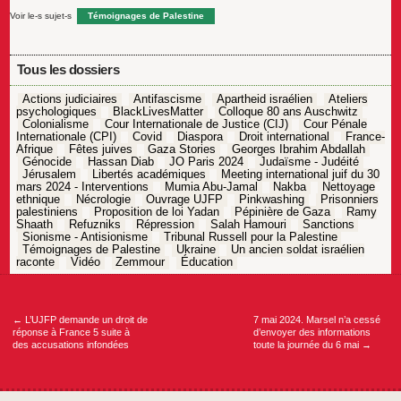
Voir le-s sujet-s
Témoignages de Palestine
Tous les dossiers
Actions judiciaires
Antifascisme
Apartheid israélien
Ateliers
psychologiques
BlackLivesMatter
Colloque 80 ans Auschwitz
Colonialisme
Cour Internationale de Justice (CIJ)
Cour Pénale
Internationale (CPI)
Covid
Diaspora
Droit international
France-
Afrique
Fêtes juives
Gaza Stories
Georges Ibrahim Abdallah
Génocide
Hassan Diab
JO Paris 2024
Judaïsme - Judéité
Jérusalem
Libertés académiques
Meeting international juif du 30
mars 2024 - Interventions
Mumia Abu-Jamal
Nakba
Nettoyage
ethnique
Nécrologie
Ouvrage UJFP
Pinkwashing
Prisonniers
palestiniens
Proposition de loi Yadan
Pépinière de Gaza
Ramy
Shaath
Refuzniks
Répression
Salah Hamouri
Sanctions
Sionisme - Antisionisme
Tribunal Russell pour la Palestine
Témoignages de Palestine
Ukraine
Un ancien soldat israélien
raconte
Vidéo
Zemmour
Éducation
Navigation
de
l’article
←
L’UJFP demande un droit de
7 mai 2024. Marsel n’a cessé
réponse à France 5 suite à
d’envoyer des informations
des accusations infondées
toute la journée du 6 mai
→