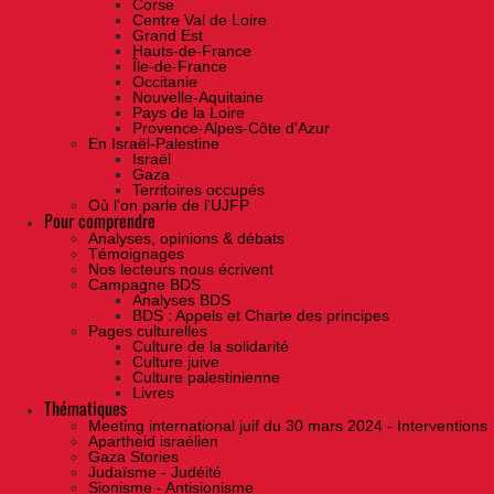
Corse
Centre Val de Loire
Grand Est
Hauts-de-France
Île-de-France
Occitanie
Nouvelle-Aquitaine
Pays de la Loire
Provence-Alpes-Côte d'Azur
En Israël-Palestine
Israël
Gaza
Territoires occupés
Où l'on parle de l'UJFP
Pour comprendre
Analyses, opinions & débats
Témoignages
Nos lecteurs nous écrivent
Campagne BDS
Analyses BDS
BDS : Appels et Charte des principes
Pages culturelles
Culture de la solidarité
Culture juive
Culture palestinienne
Livres
Thématiques
Meeting international juif du 30 mars 2024 - Interventions
Apartheid israélien
Gaza Stories
Judaïsme - Judéité
Sionisme - Antisionisme