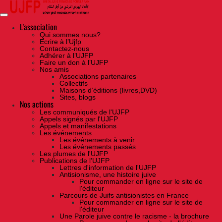
Skip
to
the
content
L'association
Qui sommes nous?
Ecrire à l’Ujfp
Contactez-nous
Adhérer à l’UJFP
Faire un don à l’UJFP
Nos amis
Associations partenaires
Collectifs
Maisons d’éditions (livres,DVD)
Sites, blogs
Nos actions
Les communiqués de l'UJFP
Appels signés par l'UJFP
Appels et manifestations
Les événements
Les événements à venir
Les événements passés
Les plumes de l'UJFP
Publications de l'UJFP
Lettres d'information de l'UJFP
Antisionisme, une histoire juive
Pour commander en ligne sur le site de
l'éditeur
Parcours de Juifs antisionistes en France
Pour commander en ligne sur le site de
l'éditeur
Une Parole juive contre le racisme - la brochure