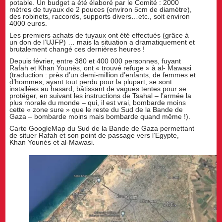
potable. Un budget a été élaboré par le Comité : 2000
mètres de tuyaux de 2 pouces (environ 5cm de diamètre),
des robinets, raccords, supports divers…etc., soit environ
4000 euros.
Les premiers achats de tuyaux ont été effectués (grâce à
un don de l’UJFP) … mais la situation a dramatiquement et
brutalement changé ces dernières heures !
Depuis février, entre 380 et 400 000 personnes, fuyant
Rafah et Khan Younès, ont « trouvé refuge » à al- Mawasi
(traduction : près d’un demi-million d’enfants, de femmes et
d’hommes, ayant tout perdu pour la plupart, se sont
installées au hasard, bâtissant de vagues tentes pour se
protéger, en suivant les instructions de Tsahal – l’armée la
plus morale du monde – qui, il est vrai, bombarde moins
cette « zone sure » que le reste du Sud de la Bande de
Gaza – bombarde moins mais bombarde quand même !).
Carte GoogleMap du Sud de la Bande de Gaza permettant
de situer Rafah et son point de passage vers l’Egypte,
Khan Younès et al-Mawasi.