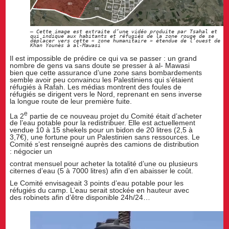
Cette image est extraite d’une vidéo produite par Tsahal et
qui indique aux habitants et réfugiés de la zone rouge de se
déplacer vers cette « zone humanitaire » étendue de l’ouest de
Khan Younès à al-Mawasi
Il est impossible de prédire ce qui va se passer : un grand
nombre de gens va sans doute se presser à al- Mawasi
bien que cette assurance d’une zone sans bombardements
semble avoir peu convaincu les Palestiniens qui s’étaient
réfugiés à Rafah. Les médias montrent des foules de
réfugiés se dirigent vers le Nord, reprenant en sens inverse
la longue route de leur première fuite.
e
La 2
partie de ce nouveau projet du Comité était d’acheter
de l’eau potable pour la redistribuer. Elle est actuellement
vendue 10 à 15 shekels pour un bidon de 20 litres (2,5 à
3,7€), une fortune pour un Palestinien sans ressources. Le
Comité s’est renseigné auprès des camions de distribution
: négocier un
contrat mensuel pour acheter la totalité d’une ou plusieurs
citernes d’eau (5 à 7000 litres) afin d’en abaisser le coût.
Le Comité envisageait 3 points d’eau potable pour les
réfugiés du camp. L’eau serait stockée en hauteur avec
des robinets afin d’être disponible 24h/24…