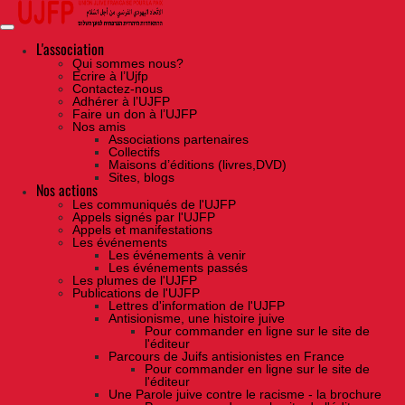
Skip
to
the
content
L'association
Qui sommes nous?
Ecrire à l’Ujfp
Contactez-nous
Adhérer à l’UJFP
Faire un don à l’UJFP
Nos amis
Associations partenaires
Collectifs
Maisons d’éditions (livres,DVD)
Sites, blogs
Nos actions
Les communiqués de l'UJFP
Appels signés par l'UJFP
Appels et manifestations
Les événements
Les événements à venir
Les événements passés
Les plumes de l'UJFP
Publications de l'UJFP
Lettres d'information de l'UJFP
Antisionisme, une histoire juive
Pour commander en ligne sur le site de
l'éditeur
Parcours de Juifs antisionistes en France
Pour commander en ligne sur le site de
l'éditeur
Une Parole juive contre le racisme - la brochure