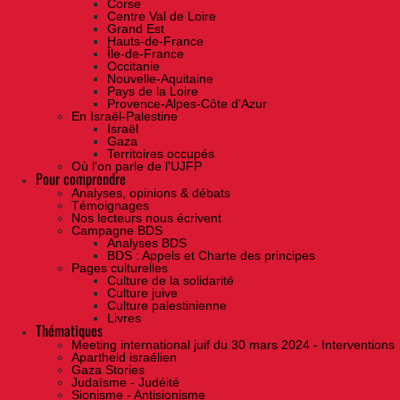
Corse
Centre Val de Loire
Grand Est
Hauts-de-France
Île-de-France
Occitanie
Nouvelle-Aquitaine
Pays de la Loire
Provence-Alpes-Côte d'Azur
En Israël-Palestine
Israël
Gaza
Territoires occupés
Où l'on parle de l'UJFP
Pour comprendre
Analyses, opinions & débats
Témoignages
Nos lecteurs nous écrivent
Campagne BDS
Analyses BDS
BDS : Appels et Charte des principes
Pages culturelles
Culture de la solidarité
Culture juive
Culture palestinienne
Livres
Thématiques
Meeting international juif du 30 mars 2024 - Interventions
Apartheid israélien
Gaza Stories
Judaïsme - Judéité
Sionisme - Antisionisme