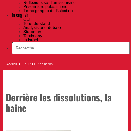
Réflexions sur l’antisionisme
Prisonniers palestiniens
Témoignages de Palestine
In english
Call
To understand
Analysis and debate
Statement
Testimony
In israel
Accueil UJFP
|
L'UJFP en action
Derrière les dissolutions, la
haine