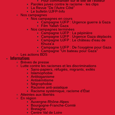
Pour commander sur le site de l'éditeur
Paroles juives contre le racisme - les clips
La Revue "De l'Autre Côté"
Le bulletin UJFP-Info
Nos campagnes
Nos campagnes en cours
Campagne UJFP : Urgence guerre à Gaza
Film Yallah Gaza
Nos campagnes terminées
Campagne UJFP : La pépinière
Campagne UJFP : Urgence Gaza déplacés
Campagne UJFP : Le château d'eau de
Khuza'a
Campagne UJFP : De l'oxygène pour Gaza
Campagne "Un bateau pour Gaza"
Les actions BDS
Informations
Brèves de presse
Lutte contre les racismes et les discriminations
Sans-papiers, réfugiés, migrants, exilés
Islamophobie
Antitsiganisme
Antisémitisme
Négrophobie
Racisme anti-asiatique
Racisme systémique, racisme d'État
Atteintes aux libertés
En région
Auvergne-Rhône-Alpes
Bourgogne-Franche-Comté
Bretagne
Centre Val de Loire