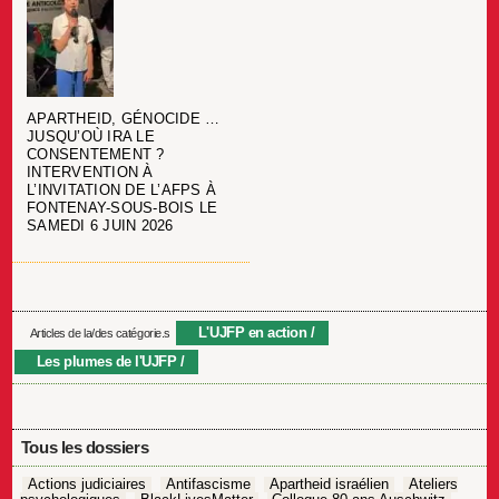
APARTHEID, GÉNOCIDE …
JUSQU’OÙ IRA LE
CONSENTEMENT ?
INTERVENTION À
L’INVITATION DE L’AFPS À
FONTENAY-SOUS-BOIS LE
SAMEDI 6 JUIN 2026
L'UJFP en action
Articles de la/des catégorie.s
Les plumes de l'UJFP
Tous les dossiers
Actions judiciaires
Antifascisme
Apartheid israélien
Ateliers