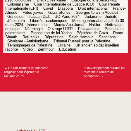
psychologiques
BlackLivesMatter
Colloque 80 ans Auschwitz
Colonialisme
Cour Internationale de Justice (CIJ)
Cour Pénale
Internationale (CPI)
Covid
Diaspora
Droit international
France-
Afrique
Fêtes juives
Gaza Stories
Georges Ibrahim Abdallah
Génocide
Hassan Diab
JO Paris 2024
Judaïsme - Judéité
Jérusalem
Libertés académiques
Meeting international juif du 30
mars 2024 - Interventions
Mumia Abu-Jamal
Nakba
Nettoyage
ethnique
Nécrologie
Ouvrage UJFP
Pinkwashing
Prisonniers
palestiniens
Proposition de loi Yadan
Pépinière de Gaza
Ramy
Shaath
Refuzniks
Répression
Salah Hamouri
Sanctions
Sionisme - Antisionisme
Tribunal Russell pour la Palestine
Témoignages de Palestine
Ukraine
Un ancien soldat israélien
raconte
Vidéo
Zemmour
Éducation
Navigation
de
l’article
←
De l’art d’utiliser le fanatisme
Le développement durable en
religieux pour légitimer le
Palestine à l’ombre de
racisme d’État
l’occupation
→