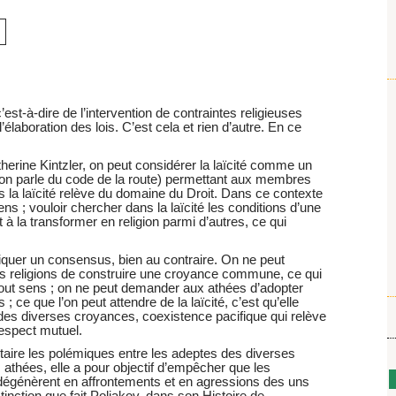
c’est-à-dire de l’intervention de contraintes religieuses
l’élaboration des lois. C’est cela et rien d’autre. En ce
erine Kintzler, on peut considérer la laïcité comme un
’on parle du code de la route) permettant aux membres
s la laïcité relève du domaine du Droit. Dans ce contexte
ns ; vouloir chercher dans la laïcité les conditions d’une
t à la transformer en religion parmi d’autres, ce qui
briquer un consensus, bien au contraire. On ne peut
s religions de construire une croyance commune, ce qui
tout sens ; on ne peut demander aux athées d’adopter
 ce que l’on peut attendre de la laïcité, c’est qu’elle
des diverses croyances, coexistence pacifique qui relève
espect mutuel.
re taire les polémiques entre les adeptes des diverses
 athées, elle a pour objectif d’empêcher que les
 dégénèrent en affrontements et en agressions des uns
stinction que fait Poliakov, dans son Histoire de