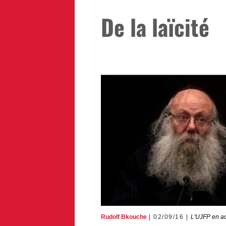
De la laïcité
Rudolf Bkouche
02/09/16
L'UJFP en ac