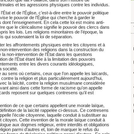
ctrinales et les agressions physiques contre les individus.
l’État et de l’Église, c’est-à-dire entre le pouvoir politique
i vise le pouvoir de l’Église qui cherche à garder le
s dont l’enseignement. En cela cette loi est moins anti-
dère que le cléricalisme signifie le pouvoir des clercs dans
pris les lois. Les religions minoritaires de l’époque, la
ris qui soutenaient la loi de séparation.
viter les affrontements physiques entre les citoyens et à
a non-intervention des religions dans la construction du
ge la non-intervention de l’État dans les questions
ion de l’État étant liée à la limitation des pouvoirs
ontements entre les divers courants idéologiques,
a société.
 au sens où certains, ceux que l’on appelle les laïcards,
ontre la religion et plus particulièrement aujourd’hui,
avec la laïcité, contre la religion musulmane considérée
ivant ainsi dans cette forme de racisme qu’on appelle
cards reposent sur quelques contresens qu’il est
ention de ce que certains appellent une morale laïque,
 définition de la laïcité rappelée ci-dessus. Ce contresens
pelle l’école citoyenne, laquelle conduit à substituer au
 citoyen. Cette invention de la morale laïque conduit à
logue aux dogmes religieux, entre interdits et obligations
eligion parmi d’autres et, loin de marquer le refus du