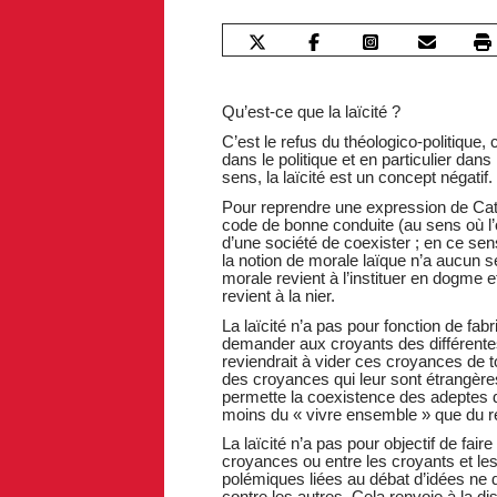
Qu’est-ce que la laïcité ?
C’est le refus du théologico-politique, 
dans le politique et en particulier dans 
sens, la laïcité est un concept négatif.
Pour reprendre une expression de Cath
code de bonne conduite (au sens où l
d’une société de coexister ; en ce sen
la notion de morale laïque n’a aucun se
morale revient à l’instituer en dogme e
revient à la nier.
La laïcité n’a pas pour fonction de fa
demander aux croyants des différente
reviendrait à vider ces croyances de 
des croyances qui leur sont étrangères ;
permette la coexistence des adeptes 
moins du « vivre ensemble » que du r
La laïcité n’a pas pour objectif de fai
croyances ou entre les croyants et les
polémiques liées au débat d’idées ne
contre les autres. Cela renvoie à la di