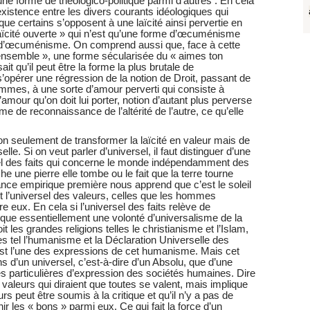
u’une forme de théologico-politique parmi d’autres . En cela
oexistence entre les divers courants idéologiques qui
ue certains s’opposent à une laïcité ainsi pervertie en
aïcité ouverte » qui n’est qu’une forme d’œcuménisme
e d’œcuménisme. On comprend aussi que, face à cette
re ensemble », une forme sécularisée du « aimes ton
 qu’il peut être la forme la plus brutale de
 s’opérer une régression de la notion de Droit, passant de
hommes, à une sorte d’amour perverti qui consiste à
amour qu’on doit lui porter, notion d’autant plus perverse
e de reconnaissance de l’altérité de l’autre, ce qu’elle
n seulement de transformer la laïcité en valeur mais de
lle. Si on veut parler d’universel, il faut distinguer d’une
rsel des faits qui concerne le monde indépendamment des
e une pierre elle tombe ou le fait que la terre tourne
ance empirique première nous apprend que c’est le soleil
art l’universel des valeurs, celles que les hommes
re eux. En cela si l’universel des faits relève de
arque essentiellement une volonté d’universalisme de la
 les grandes religions telles le christianisme et l’Islam,
es tel l’humanisme et la Déclaration Universelle des
est l’une des expressions de cet humanisme. Mais cet
 d’un universel, c’est-à-dire d’un Absolu, que d’une
mes particulières d’expression des sociétés humaines. Dire
 valeurs qui diraient que toutes se valent, mais implique
s peut être soumis à la critique et qu’il n’y a pas de
ir les « bons » parmi eux. Ce qui fait la force d’un