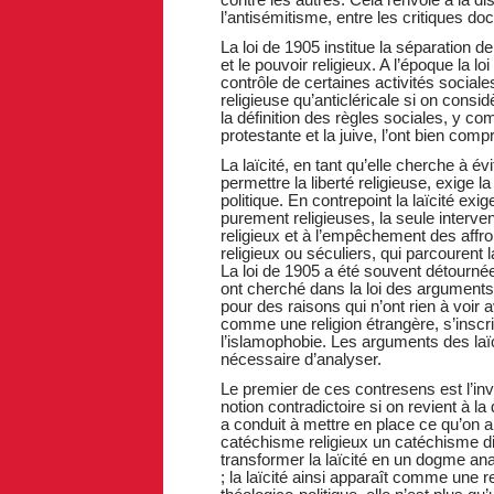
l’antisémitisme, entre les critiques do
La loi de 1905 institue la séparation de 
et le pouvoir religieux. A l’époque la lo
contrôle de certaines activités sociale
religieuse qu’anticléricale si on consi
la définition des règles sociales, y com
protestante et la juive, l’ont bien comp
La laïcité, en tant qu’elle cherche à é
permettre la liberté religieuse, exige l
politique. En contrepoint la laïcité exi
purement religieuses, la seule intervent
religieux et à l’empêchement des affr
religieux ou séculiers, qui parcourent l
La loi de 1905 a été souvent détournée
ont cherché dans la loi des arguments c
pour des raisons qui n’ont rien à voir 
comme une religion étrangère, s’inscr
l’islamophobie. Les arguments des laï
nécessaire d’analyser.
Le premier de ces contresens est l’inv
notion contradictoire si on revient à la
a conduit à mettre en place ce qu’on ap
catéchisme religieux un catéchisme dit
transformer la laïcité en un dogme ana
; la laïcité ainsi apparaît comme une r