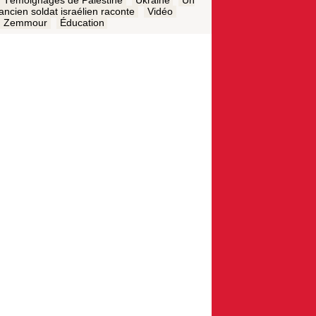
Témoignages de Palestine
Ukraine
Un
ancien soldat israélien raconte
Vidéo
Zemmour
Éducation