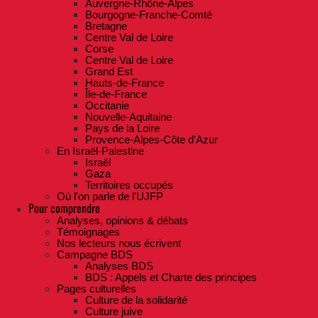
Auvergne-Rhône-Alpes
Bourgogne-Franche-Comté
Bretagne
Centre Val de Loire
Corse
Centre Val de Loire
Grand Est
Hauts-de-France
Île-de-France
Occitanie
Nouvelle-Aquitaine
Pays de la Loire
Provence-Alpes-Côte d'Azur
En Israël-Palestine
Israël
Gaza
Territoires occupés
Où l'on parle de l'UJFP
Pour comprendre
Analyses, opinions & débats
Témoignages
Nos lecteurs nous écrivent
Campagne BDS
Analyses BDS
BDS : Appels et Charte des principes
Pages culturelles
Culture de la solidarité
Culture juive