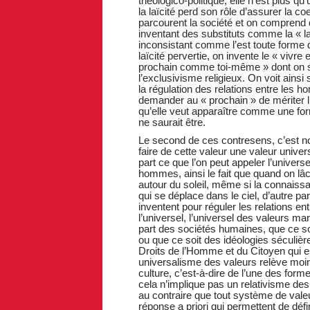
théologico-politique, elle n’est plus q
la laïcité perd son rôle d’assurer la c
parcourent la société et on comprend q
inventant des substituts comme la « l
inconsistant comme l’est toute form
laïcité pervertie, on invente le « viv
prochain comme toi-même » dont on sait
l’exclusivisme religieux. On voit ainsi
la régulation des relations entre les 
demander au « prochain » de mériter l’
qu’elle veut apparaître comme une form
ne saurait être.
Le second de ces contresens, c’est no
faire de cette valeur une valeur universe
part ce que l’on peut appeler l’unive
hommes, ainsi le fait que quand on lâch
autour du soleil, même si la connaiss
qui se déplace dans le ciel, d’autre p
inventent pour réguler les relations ent
l’universel, l’universel des valeurs m
part des sociétés humaines, que ce soit
ou que ce soit des idéologies séculièr
Droits de l’Homme et du Citoyen qui 
universalisme des valeurs relève moins
culture, c’est-à-dire de l’une des for
cela n’implique pas un relativisme des
au contraire que tout système de valeur
réponse a priori qui permettent de défin