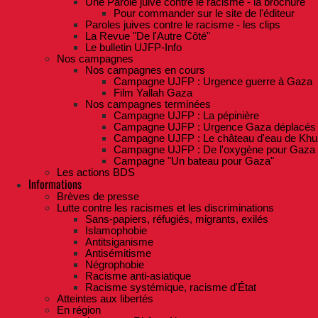
Une Parole juive contre le racisme - la brochure
Pour commander sur le site de l'éditeur
Paroles juives contre le racisme - les clips
La Revue "De l'Autre Côté"
Le bulletin UJFP-Info
Nos campagnes
Nos campagnes en cours
Campagne UJFP : Urgence guerre à Gaza
Film Yallah Gaza
Nos campagnes terminées
Campagne UJFP : La pépinière
Campagne UJFP : Urgence Gaza déplacés
Campagne UJFP : Le château d'eau de Khu
Campagne UJFP : De l'oxygène pour Gaza
Campagne "Un bateau pour Gaza"
Les actions BDS
Informations
Brèves de presse
Lutte contre les racismes et les discriminations
Sans-papiers, réfugiés, migrants, exilés
Islamophobie
Antitsiganisme
Antisémitisme
Négrophobie
Racisme anti-asiatique
Racisme systémique, racisme d'État
Atteintes aux libertés
En région