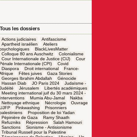
Tous les dossiers
Actions judiciaires
Antifascisme
Apartheid israélien
Ateliers
psychologiques
BlackLivesMatter
Colloque 80 ans Auschwitz
Colonialisme
Cour Internationale de Justice (CIJ)
Cour
Pénale Internationale (CPI)
Covid
Diaspora
Droit international
France-
Afrique
Fêtes juives
Gaza Stories
Georges Ibrahim Abdallah
Génocide
Hassan Diab
JO Paris 2024
Judaïsme -
Judéité
Jérusalem
Libertés académiques
Meeting international juif du 30 mars 2024 -
Interventions
Mumia Abu-Jamal
Nakba
Nettoyage ethnique
Nécrologie
Ouvrage
UJFP
Pinkwashing
Prisonniers
palestiniens
Proposition de loi Yadan
Pépinière de Gaza
Ramy Shaath
Refuzniks
Répression
Salah Hamouri
Sanctions
Sionisme - Antisionisme
Tribunal Russell pour la Palestine