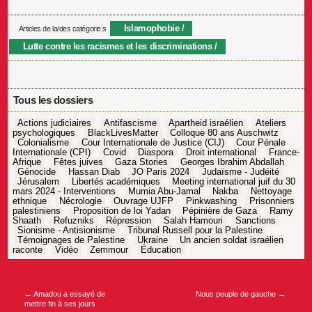
Islamophobie
Articles de la/des catégorie.s
Lutte contre les racismes et les discriminations
Tous les dossiers
Actions judiciaires
Antifascisme
Apartheid israélien
Ateliers
psychologiques
BlackLivesMatter
Colloque 80 ans Auschwitz
Colonialisme
Cour Internationale de Justice (CIJ)
Cour Pénale
Internationale (CPI)
Covid
Diaspora
Droit international
France-
Afrique
Fêtes juives
Gaza Stories
Georges Ibrahim Abdallah
Génocide
Hassan Diab
JO Paris 2024
Judaïsme - Judéité
Jérusalem
Libertés académiques
Meeting international juif du 30
mars 2024 - Interventions
Mumia Abu-Jamal
Nakba
Nettoyage
ethnique
Nécrologie
Ouvrage UJFP
Pinkwashing
Prisonniers
palestiniens
Proposition de loi Yadan
Pépinière de Gaza
Ramy
Shaath
Refuzniks
Répression
Salah Hamouri
Sanctions
Sionisme - Antisionisme
Tribunal Russell pour la Palestine
Témoignages de Palestine
Ukraine
Un ancien soldat israélien
raconte
Vidéo
Zemmour
Éducation
Navigation
de
l’article
←
Amadou a essayé de
Nous peuple de gauche
→
mettre fin à ses jours