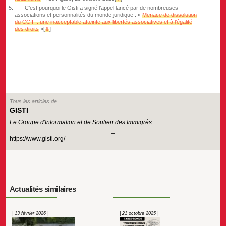
C’est pourquoi le Gisti a signé l’appel lancé par de nombreuses
associations et personnalités du monde juridique : «
Menace de dissolution
du CCIF : une inacceptable atteinte aux libertés associatives et à l’égalité
des droits
»
[
⇧
]
Tous les articles de
GISTI
Le Groupe d'Information et de Soutien des Immigrés.
https://www.gisti.org/
Actualités similaires
| 13 février 2026 |
| 21 octobre 2025 |