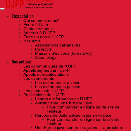
Skip
to
the
content
L'association
Qui sommes nous?
Ecrire à l’Ujfp
Contactez-nous
Adhérer à l’UJFP
Faire un don à l’UJFP
Nos amis
Associations partenaires
Collectifs
Maisons d’éditions (livres,DVD)
Sites, blogs
Nos actions
Les communiqués de l'UJFP
Appels signés par l'UJFP
Appels et manifestations
Les événements
Les événements à venir
Les événements passés
Les plumes de l'UJFP
Publications de l'UJFP
Lettres d'information de l'UJFP
Antisionisme, une histoire juive
Pour commander en ligne sur le site de
l'éditeur
Parcours de Juifs antisionistes en France
Pour commander en ligne sur le site de
l'éditeur
Une Parole juive contre le racisme - la brochure