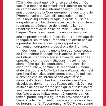
3
l’Ofii
, déclarent que la France serait désarmée
face à la menace du terrorisme islamiste en raison
du carcan des textes internationaux ou de la
jurisprudence de la Cour européenne des droits de
l’Homme, voire du Conseil constitutionnel (sic).
Nous nous inquiétons lorsque la droite qui se dit
« républicaine » fait chorus avec l’extrême droite en
reparlant de déchéance de la nationalité, de
rétablissement de la peine de mort… voire du
bagne ! Nous nous inquiétons encore lorsqu’un
4
ancien premier ministre (socialiste…)
envisage de
renégocier les traités européens et n’exclut pas de
« prendre des distances » par rapport à la
Convention européenne des droits de l’Homme.
Oui, nous nous indignons lorsque, sous couvert
de lutter contre le fanatisme islamiste, le ministre
de l’intérieur annonce son intention de lancer des
opérations contre des institutions musulmanes
alors même qu’elles pourraient être « sans lien
avec l’enquête », comme il le reconnaît lui-même,
et de dissoudre le CCIF. La liberté d’association est
une liberté constitutionnellement protégée qui inclut
le droit de choisir librement son objet et ses
moyens d’action. Il faudrait, pour décider d’une
dissolution, démontrer que l’association visée – ou
certains de ses membres sans qu’ils et elles soient
sanctionné·es – s’est rendue coupable de certains
des faits graves limitativement énumérés par les
textes, parmi lesquels figurent la provocation à la
haine et à la discrimination raciales ou à des actes
de terrorisme. En l’occurrence, le CCIF s’est donné