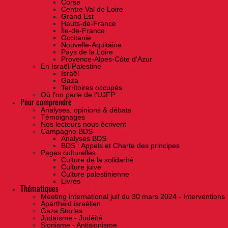
Corse
Centre Val de Loire
Grand Est
Hauts-de-France
Île-de-France
Occitanie
Nouvelle-Aquitaine
Pays de la Loire
Provence-Alpes-Côte d'Azur
En Israël-Palestine
Israël
Gaza
Territoires occupés
Où l'on parle de l'UJFP
Pour comprendre
Analyses, opinions & débats
Témoignages
Nos lecteurs nous écrivent
Campagne BDS
Analyses BDS
BDS : Appels et Charte des principes
Pages culturelles
Culture de la solidarité
Culture juive
Culture palestinienne
Livres
Thématiques
Meeting international juif du 30 mars 2024 - Interventions
Apartheid israélien
Gaza Stories
Judaïsme - Judéité
Sionisme - Antisionisme