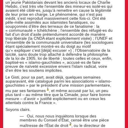
un jeune Pakistanais devant les anciens locaux de Charlie
Hebdo, c’est très vite l’ensemble des mineur⋅es isolé⋅es qui
avaient été ciblé⋅es, jusqu’à remettre en cause la légitimité
de leur prise en charge. Le phénomène, qui n’est pas
inédit, s’est reproduit massivement cette fois-ci. Ont été
pêle-mêle assimilés aux islamistes fanatiques, ou
soupçonnés d’être des terreaux de ce fanatisme : la
« communauté » tchétchène ; l’ensemble des réfugié⋅es du
fait d’un droit d’asile prétendument accordé de manière
trop libérale (la CNDA étant explicitement visée) ; l’UNEF et
l’ensemble de la communauté universitaire (les sociologues
étant spécialement montré·es du doigt au motif
qu’« expliquer c’est [déjà] excuser ») ; l’Observatoire de la
laïcité, sans doute trop attaché à défendre la philosophie
de la loi de 1905, loi de liberté ; toutes celles et ceux, enfin,
baptisé⋅es « islamo-gauchistes », accusé·es de faire
preuve de naïveté excessive envers l’islam radical, voire
d’en être les soutiens implicites.
Le Gisti, pour sa part, avait déjà, quelques semaines
auparavant, été catalogué parmi les associations « islamo-
gauchistes » par le président d’une mission parlementaire,
1
mu par ses fantasmes
, et même accusé par lui, un peu
plus tard – au même titre que la Cimade, pour faire bonne
mesure – d’avoir « justifié explicitement ou en creux les
attentats contre la France ».
Soyons clairs.
Oui, nous nous inquiétons lorsque des
membres du Conseil d’État, censé être une pièce
2
maîtresse de l’État de droit
, ou le directeur de