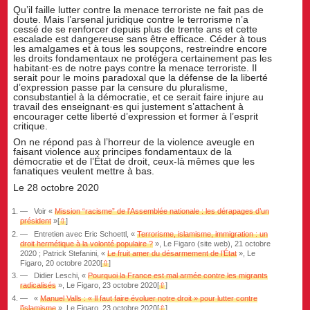
Qu’il faille lutter contre la menace terroriste ne fait pas de
doute. Mais l’arsenal juridique contre le terrorisme n’a
cessé de se renforcer depuis plus de trente ans et cette
escalade est dangereuse sans être efficace. Céder à tous
les amalgames et à tous les soupçons, restreindre encore
les droits fondamentaux ne protégera certainement pas les
habitant·es de notre pays contre la menace terroriste. Il
serait pour le moins paradoxal que la défense de la liberté
d’expression passe par la censure du pluralisme,
consubstantiel à la démocratie, et ce serait faire injure au
travail des enseignant·es qui justement s’attachent à
encourager cette liberté d’expression et former à l’esprit
critique.
On ne répond pas à l’horreur de la violence aveugle en
faisant violence aux principes fondamentaux de la
démocratie et de l’État de droit, ceux-là mêmes que les
fanatiques veulent mettre à bas.
Le 28 octobre 2020
Voir «
Mission “racisme” de l’Assemblée nationale : les dérapages d’un
président
»
[
⇧
]
Entretien avec Eric Schoettl, «
Terrorisme, islamisme, immigration : un
droit hermétique à la volonté populaire ?
», Le Figaro (site web), 21 octobre
2020 ; Patrick Stefanini, «
Le fruit amer du désarmement de l’État
», Le
Figaro, 20 octobre 2020
[
⇧
]
Didier Leschi, «
Pourquoi la France est mal armée contre les migrants
radicalisés
», Le Figaro, 23 octobre 2020
[
⇧
]
«
Manuel Valls : « Il faut faire évoluer notre droit » pour lutter contre
l’islamisme
», Le Figaro, 23 octobre 2020
[
⇧
]