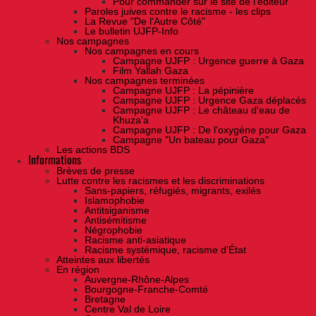
Pour commander sur le site de l'éditeur
Paroles juives contre le racisme - les clips
La Revue "De l'Autre Côté"
Le bulletin UJFP-Info
Nos campagnes
Nos campagnes en cours
Campagne UJFP : Urgence guerre à Gaza
Film Yallah Gaza
Nos campagnes terminées
Campagne UJFP : La pépinière
Campagne UJFP : Urgence Gaza déplacés
Campagne UJFP : Le château d'eau de
Khuza'a
Campagne UJFP : De l'oxygène pour Gaza
Campagne "Un bateau pour Gaza"
Les actions BDS
Informations
Brèves de presse
Lutte contre les racismes et les discriminations
Sans-papiers, réfugiés, migrants, exilés
Islamophobie
Antitsiganisme
Antisémitisme
Négrophobie
Racisme anti-asiatique
Racisme systémique, racisme d'État
Atteintes aux libertés
En région
Auvergne-Rhône-Alpes
Bourgogne-Franche-Comté
Bretagne
Centre Val de Loire