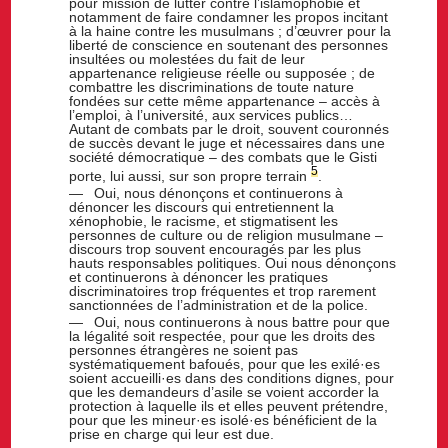
pour mission de lutter contre l’islamophobie et
notamment de faire condamner les propos incitant
à la haine contre les musulmans ; d’œuvrer pour la
liberté de conscience en soutenant des personnes
insultées ou molestées du fait de leur
appartenance religieuse réelle ou supposée ; de
combattre les discriminations de toute nature
fondées sur cette même appartenance – accès à
l’emploi, à l’université, aux services publics…
Autant de combats par le droit, souvent couronnés
de succès devant le juge et nécessaires dans une
société démocratique – des combats que le Gisti
5
porte, lui aussi, sur son propre terrain
.
Oui, nous dénonçons et continuerons à
dénoncer les discours qui entretiennent la
xénophobie, le racisme, et stigmatisent les
personnes de culture ou de religion musulmane –
discours trop souvent encouragés par les plus
hauts responsables politiques. Oui nous dénonçons
et continuerons à dénoncer les pratiques
discriminatoires trop fréquentes et trop rarement
sanctionnées de l’administration et de la police.
Oui, nous continuerons à nous battre pour que
la légalité soit respectée, pour que les droits des
personnes étrangères ne soient pas
systématiquement bafoués, pour que les exilé·es
soient accueilli·es dans des conditions dignes, pour
que les demandeurs d’asile se voient accorder la
protection à laquelle ils et elles peuvent prétendre,
pour que les mineur·es isolé·es bénéficient de la
prise en charge qui leur est due.