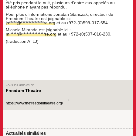
été pris pendant la nuit, plusieurs d’entre eux appelés au
téléphone n’ayant pas répondu.
Pour plus d’informations Jonatan Stanczak, directeur du
Freedom Theatre est joignable ici :
jo
*****
@
***************
re.org
et au+972-(0)599-017-654
Micaela Miranda est joignable ici :
mi
*****
@
***************
re.org
et au +972-(0)597-016-230.
(traduction ATLJ)
Tous les articles de
Freedom Theatre
https://www.thefreedomtheatre.org/
Actualités similaires