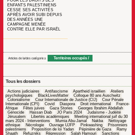
POUR LES DROITS DES
ENFANTS PALESTINIENS
CESSE SES ACTIVITÉS
APRÈS AVOIR SUBI DEPUIS
DES ANNÉES UNE
CAMPAGNE MENÉE
CONTRE ELLE PAR ISRAËL
Territoires occupés
Articles de la/des catégorie.s
Tous les dossiers
Actions judiciaires
Antifascisme
Apartheid israélien
Ateliers
psychologiques
BlackLivesMatter
Colloque 80 ans Auschwitz
Colonialisme
Cour Internationale de Justice (CIJ)
Cour Pénale
Internationale (CPI)
Covid
Diaspora
Droit international
France-
Afrique
Fêtes juives
Gaza Stories
Georges Ibrahim Abdallah
Génocide
Hassan Diab
JO Paris 2024
Judaïsme - Judéité
Jérusalem
Libertés académiques
Meeting international juif du 30
mars 2024 - Interventions
Mumia Abu-Jamal
Nakba
Nettoyage
ethnique
Nécrologie
Ouvrage UJFP
Pinkwashing
Prisonniers
palestiniens
Proposition de loi Yadan
Pépinière de Gaza
Ramy
Shaath
Refuzniks
Répression
Salah Hamouri
Sanctions