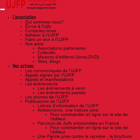
Skip
to
the
content
L'association
Qui sommes nous?
Ecrire à l’Ujfp
Contactez-nous
Adhérer à l’UJFP
Faire un don à l’UJFP
Nos amis
Associations partenaires
Collectifs
Maisons d’éditions (livres,DVD)
Sites, blogs
Nos actions
Les communiqués de l'UJFP
Appels signés par l'UJFP
Appels et manifestations
Les événements
Les événements à venir
Les événements passés
Les plumes de l'UJFP
Publications de l'UJFP
Lettres d'information de l'UJFP
Antisionisme, une histoire juive
Pour commander en ligne sur le site de
l'éditeur
Parcours de Juifs antisionistes en France
Pour commander en ligne sur le site de
l'éditeur
Une Parole juive contre le racisme - la brochure