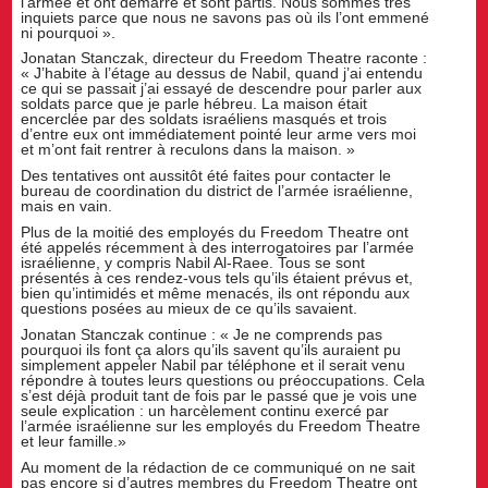
l’armée et ont démarré et sont partis. Nous sommes très
inquiets parce que nous ne savons pas où ils l’ont emmené
ni pourquoi ».
Jonatan Stanczak, directeur du Freedom Theatre raconte :
« J’habite à l’étage au dessus de Nabil, quand j’ai entendu
ce qui se passait j’ai essayé de descendre pour parler aux
soldats parce que je parle hébreu. La maison était
encerclée par des soldats israéliens masqués et trois
d’entre eux ont immédiatement pointé leur arme vers moi
et m’ont fait rentrer à reculons dans la maison. »
Des tentatives ont aussitôt été faites pour contacter le
bureau de coordination du district de l’armée israélienne,
mais en vain.
Plus de la moitié des employés du Freedom Theatre ont
été appelés récemment à des interrogatoires par l’armée
israélienne, y compris Nabil Al-Raee. Tous se sont
présentés à ces rendez-vous tels qu’ils étaient prévus et,
bien qu’intimidés et même menacés, ils ont répondu aux
questions posées au mieux de ce qu’ils savaient.
Jonatan Stanczak continue : « Je ne comprends pas
pourquoi ils font ça alors qu’ils savent qu’ils auraient pu
simplement appeler Nabil par téléphone et il serait venu
répondre à toutes leurs questions ou préoccupations. Cela
s’est déjà produit tant de fois par le passé que je vois une
seule explication : un harcèlement continu exercé par
l’armée israélienne sur les employés du Freedom Theatre
et leur famille.»
Au moment de la rédaction de ce communiqué on ne sait
pas encore si d’autres membres du Freedom Theatre ont