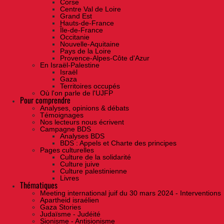
Corse
Centre Val de Loire
Grand Est
Hauts-de-France
Île-de-France
Occitanie
Nouvelle-Aquitaine
Pays de la Loire
Provence-Alpes-Côte d'Azur
En Israël-Palestine
Israël
Gaza
Territoires occupés
Où l'on parle de l'UJFP
Pour comprendre
Analyses, opinions & débats
Témoignages
Nos lecteurs nous écrivent
Campagne BDS
Analyses BDS
BDS : Appels et Charte des principes
Pages culturelles
Culture de la solidarité
Culture juive
Culture palestinienne
Livres
Thématiques
Meeting international juif du 30 mars 2024 - Interventions
Apartheid israélien
Gaza Stories
Judaïsme - Judéité
Sionisme - Antisionisme