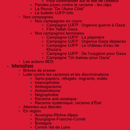
Pour commander sur le site de l'éditeur
Paroles juives contre le racisme - les clips
La Revue "De l'Autre Côté"
Le bulletin UJFP-Info
Nos campagnes
Nos campagnes en cours
Campagne UJFP : Urgence guerre à Gaza
Film Yallah Gaza
Nos campagnes terminées
Campagne UJFP : La pépinière
Campagne UJFP : Urgence Gaza déplacés
Campagne UJFP : Le château d'eau de
Khuza'a
Campagne UJFP : De l'oxygène pour Gaza
Campagne "Un bateau pour Gaza"
Les actions BDS
Informations
Brèves de presse
Lutte contre les racismes et les discriminations
Sans-papiers, réfugiés, migrants, exilés
Islamophobie
Antitsiganisme
Antisémitisme
Négrophobie
Racisme anti-asiatique
Racisme systémique, racisme d'État
Atteintes aux libertés
En région
Auvergne-Rhône-Alpes
Bourgogne-Franche-Comté
Bretagne
Centre Val de Loire