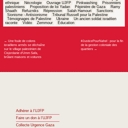
ethnique
Nécrologie
Ouvrage UJFP
Pinkwashing
Prisonniers
palestiniens
Proposition de loi Yadan
Pépinière de Gaza
Ramy
Shaath
Refuzniks
Répression
Salah Hamouri
Sanctions
Sionisme - Antisionisme
Tribunal Russell pour la Palestine
Témoignages de Palestine
Ukraine
Un ancien soldat israélien
raconte
Vidéo
Zemmour
Éducation
Navigation
de
l’article
←
Une foule de colons
#JusticePourNahel : pour la fin
israéliens armés se déchaîne
de la gestion coloniale des
sur le village palestinien de
quartiers
→
Cisjordanie d’Umm Safa,
brûlant maisons et voitures
Adhérer à l’UJFP
Faire un don à l’UJFP
Collecte Urgence Gaza