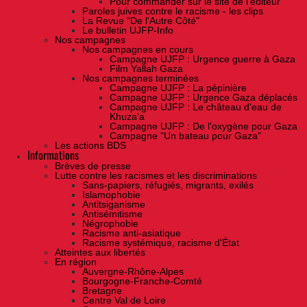
Pour commander sur le site de l'éditeur
Paroles juives contre le racisme - les clips
La Revue "De l'Autre Côté"
Le bulletin UJFP-Info
Nos campagnes
Nos campagnes en cours
Campagne UJFP : Urgence guerre à Gaza
Film Yallah Gaza
Nos campagnes terminées
Campagne UJFP : La pépinière
Campagne UJFP : Urgence Gaza déplacés
Campagne UJFP : Le château d'eau de
Khuza'a
Campagne UJFP : De l'oxygène pour Gaza
Campagne "Un bateau pour Gaza"
Les actions BDS
Informations
Brèves de presse
Lutte contre les racismes et les discriminations
Sans-papiers, réfugiés, migrants, exilés
Islamophobie
Antitsiganisme
Antisémitisme
Négrophobie
Racisme anti-asiatique
Racisme systémique, racisme d'État
Atteintes aux libertés
En région
Auvergne-Rhône-Alpes
Bourgogne-Franche-Comté
Bretagne
Centre Val de Loire