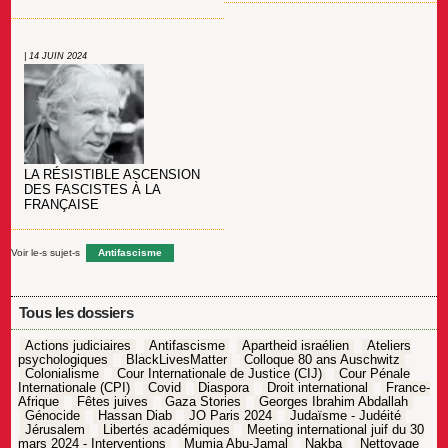
| 14 JUIN 2024
LA RÉSISTIBLE ASCENSION
DES FASCISTES À LA
FRANÇAISE
Voir le-s sujet-s
Antifascisme
Tous les dossiers
Actions judiciaires
Antifascisme
Apartheid israélien
Ateliers
psychologiques
BlackLivesMatter
Colloque 80 ans Auschwitz
Colonialisme
Cour Internationale de Justice (CIJ)
Cour Pénale
Internationale (CPI)
Covid
Diaspora
Droit international
France-
Afrique
Fêtes juives
Gaza Stories
Georges Ibrahim Abdallah
Génocide
Hassan Diab
JO Paris 2024
Judaïsme - Judéité
Jérusalem
Libertés académiques
Meeting international juif du 30
mars 2024 - Interventions
Mumia Abu-Jamal
Nakba
Nettoyage