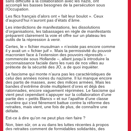
sans difficulté à la collaboration avec les nazis, ont
accompli les basses besognes de la persécution sous
l’Occupation.
Les flics français d’alors ont « fait leur boulot ». Ceux
d’aujourd’hui n’auront pas d’états d’âme.
Les interdictions de manifestations, les dissolutions
d’organisations, les tabassages en règle de manifestants
préparent clairement la voie et offre sur un plateau les
outils de la répression à venir.
Certes, le « fichier musulman » n’existe pas encore comme
il y avait un « fichier juif ». Mais la permissivité du pouvoir
macronien face à l’extension des pouvoirs répressifs –
commencée sous Hollande –, allant jusqu’à introduire la
reconnaissance faciale dans les rues de nos villes au
prétexte de la sécurité des JO, a de quoi inquiéter.
Le fascisme qui monte n’aura pas les caractéristiques de
celui des années noires du nazisme. Il lui manque encore
des partis de masses, avec des milices armées. Mais les
bandes d’extrême droite multiplient d’ores et déjà des
ratonnades, encore vaguement réprimées. Le fascisme qui
vient peut cependant s’appuyer sur la collaboration d’une
partie des « petits Blancs » et sur l’apathie d’une classe
ouvrière qui s’est fièrement battue contre la réforme des
retraites, mais vient, une fois de plus, de connaître une
défaite.
Est-ce à dire qu’on ne peut plus rien faire ?
Non, bien sûr, on a vu dans les luttes récentes à propos
des retraites comment de formidables solidarités, des