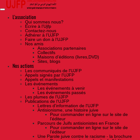
Skip
to
the
content
L'association
Qui sommes nous?
Ecrire à l’Ujfp
Contactez-nous
Adhérer à l’UJFP
Faire un don à l’UJFP
Nos amis
Associations partenaires
Collectifs
Maisons d’éditions (livres,DVD)
Sites, blogs
Nos actions
Les communiqués de l'UJFP
Appels signés par l'UJFP
Appels et manifestations
Les événements
Les événements à venir
Les événements passés
Les plumes de l'UJFP
Publications de l'UJFP
Lettres d'information de l'UJFP
Antisionisme, une histoire juive
Pour commander en ligne sur le site de
l'éditeur
Parcours de Juifs antisionistes en France
Pour commander en ligne sur le site de
l'éditeur
Une Parole juive contre le racisme - la brochure