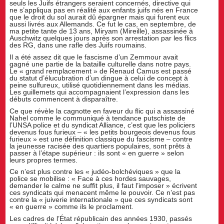
seuls les Juifs étrangers seraient concernés, directive qui
ne s’appliqua pas en réalité aux enfants juifs nés en France
que le droit du sol aurait dû épargner mais qui furent eux
aussi livrés aux Allemands. Ce fut le cas, en septembre, de
ma petite tante de 13 ans, Miryam (Mireille), assassinée à
Auschwitz quelques jours après son arrestation par les flics
des RG, dans une rafle des Juifs roumains.
Il a été assez dit que le fascisme d’un Zemmour avait
gagné une partie de la bataille culturelle dans notre pays.
Le « grand remplacement » de Renaud Camus est passé
du statut d’élucubration d’un dingue à celui de concept à
peine sulfureux, utilisé quotidiennement dans les médias.
Les guillemets qui accompagnaient l’expression dans les
débuts commencent à disparaître.
Ce que révèle la cagnotte en faveur du flic qui a assassiné
Nahel comme le communiqué à tendance putschiste de
l’UNSA police et du syndicat Alliance, c’est que les policiers
devenus fous furieux – « les petits bourgeois devenus fous
furieux » est une définition classique du fascisme – contre
la jeunesse racisée des quartiers populaires, sont prêts à
passer à l’étape supérieur : ils sont « en guerre » selon
leurs propres termes.
Ce n’est plus contre les « judéo-bolchéviques » que la
police se mobilise : « Face à ces hordes sauvages,
demander le calme ne suffit plus, il faut l’imposer » écrivent
ces syndicats qui menacent même le pouvoir. Ce n’est pas
contre la « juiverie internationale » que ces syndicats sont
« en guerre » comme ils le proclament.
Les cadres de l’État républicain des années 1930, passés