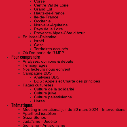
Corse
Centre Val de Loire
Grand Est
Hauts-de-France
Île-de-France
Occitanie
Nouvelle-Aquitaine
Pays de la Loire
Provence-Alpes-Côte d'Azur
En Israël-Palestine
Israël
Gaza
Territoires occupés
Où l'on parle de l'UJFP
Pour comprendre
Analyses, opinions & débats
Témoignages
Nos lecteurs nous écrivent
Campagne BDS
Analyses BDS
BDS : Appels et Charte des principes
Pages culturelles
Culture de la solidarité
Culture juive
Culture palestinienne
Livres
Thématiques
Meeting international juif du 30 mars 2024 - Interventions
Apartheid israélien
Gaza Stories
Judaïsme - Judéité
Sionisme - Antisionisme