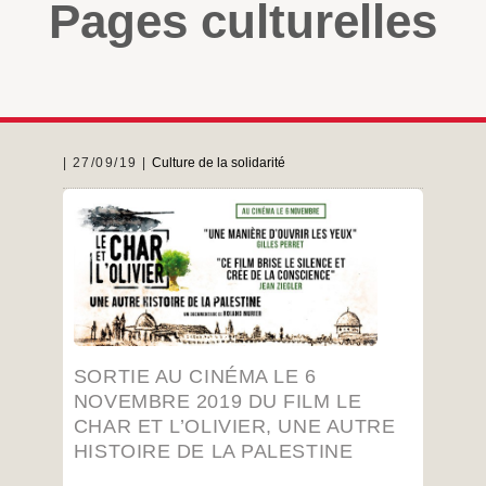
Pages culturelles
27/09/19
Culture de la solidarité
Bonjour,
LE CHAR ET L’OLIVIER, UNE AUTRE
HISTOIRE DE LA PALESTINE de Roland
NURIER est un documentaire essentiel qui
permet d’avoir un éclairage primordial sur
l’histoire de la Palestine.
Il sortira AU CINÉMA LE 6 NOVEMBRE 2019.
SORTIE AU CINÉMA LE 6
…
NOVEMBRE 2019 DU FILM LE
CHAR ET L’OLIVIER, UNE AUTRE
HISTOIRE DE LA PALESTINE