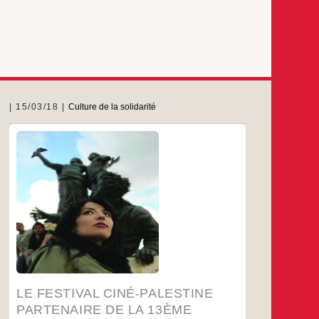
15/03/18
Culture de la solidarité
Le Festival Ciné-Palestine est heureux de
renouveler cette année encore son partenariat
avec le Panorama des Cinémas du Maghreb et
du Moyen Orient.
La 13ème édition du PCMMO se déroulera du
27 mars au 14 avril 2018.
…
LE FESTIVAL CINÉ-PALESTINE
PARTENAIRE DE LA 13ÈME