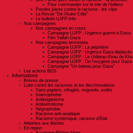
Pour commander sur le site de l'éditeur
Paroles juives contre le racisme - les clips
La Revue "De l'Autre Côté"
Le bulletin UJFP-Info
Nos campagnes
Nos campagnes en cours
Campagne UJFP : Urgence guerre à Gaza
Film Yallah Gaza
Nos campagnes terminées
Campagne UJFP : La pépinière
Campagne UJFP : Urgence Gaza déplacés
Campagne UJFP : Le château d'eau de Khu
Campagne UJFP : De l'oxygène pour Gaza
Campagne "Un bateau pour Gaza"
Les actions BDS
Informations
Brèves de presse
Lutte contre les racismes et les discriminations
Sans-papiers, réfugiés, migrants, exilés
Islamophobie
Antitsiganisme
Antisémitisme
Négrophobie
Racisme anti-asiatique
Racisme systémique, racisme d'État
Atteintes aux libertés
En région
Auvergne-Rhône-Alpes