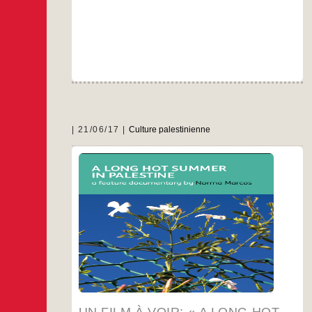
21/06/17
Culture palestinienne
Synopsis du film par Norma Marcos
Mon film « A long hot summer in Palestine »
raconte la guerre de l’été 2014 à Gaza, vue
depuis la Cisjordanie.
Je tournais un film sur ma nièce Yara, sur les
femmes et la vie quotidienne en Palestine.
…
UN FILM À VOIR: « A LONG HOT