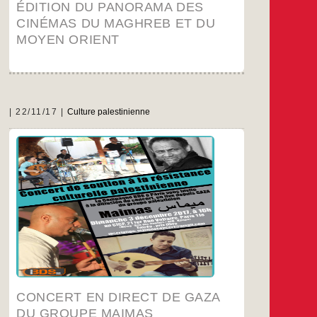
ÉDITION DU PANORAMA DES
CINÉMAS DU MAGHREB ET DU
MOYEN ORIENT
22/11/17
Culture palestinienne
La Campagne BDS France à Paris vous invite
le dimanche 3 Décembre à 16H :
A la diffusion du CONCERT en direct de GAZA
du GROUPE MAIMAS, acteur de la Résistance
Culturelle Palestinienne.
Rendez vous au CICP, 21 Ter Rue Voltaire (M°9
Rue Des Boulets/Rer A Nation)
Entrée Libre, Inscriptions ici :
il.com
***
@
***********
ma
Un Buffet vous sera proposé pendant le
concert.
CONCERT EN DIRECT DE GAZA
…
DU GROUPE MAIMAS