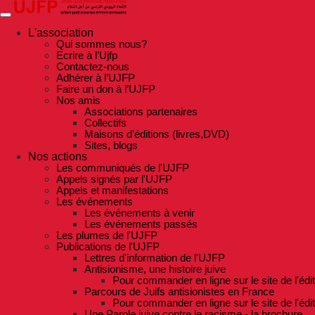
Skip
to
the
L'association
content
Qui sommes nous?
Ecrire à l’Ujfp
Contactez-nous
Adhérer à l’UJFP
Faire un don à l’UJFP
Nos amis
Associations partenaires
Collectifs
Maisons d’éditions (livres,DVD)
Sites, blogs
Nos actions
Les communiqués de l'UJFP
Appels signés par l'UJFP
Appels et manifestations
Les événements
Les événements à venir
Les événements passés
Les plumes de l'UJFP
Publications de l'UJFP
Lettres d'information de l'UJFP
Antisionisme, une histoire juive
Pour commander en ligne sur le site de l'édi
Parcours de Juifs antisionistes en France
Pour commander en ligne sur le site de l'édi
Une Parole juive contre le racisme - la brochure