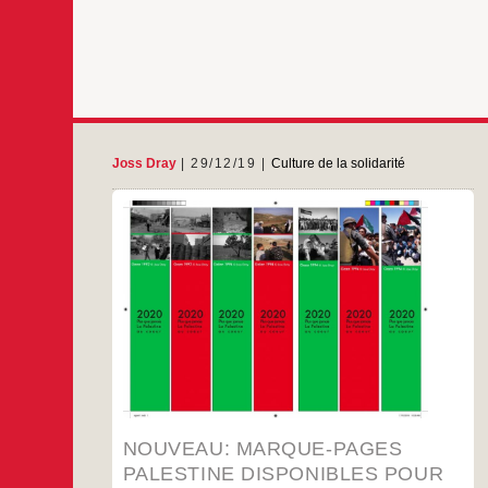
Joss Dray
29/12/19
Culture de la solidarité
29 12 2019
Pour les petits cadeaux de fin d’année, la
photographe Joss Dray vous propose des
marque-pages avec des photos qu’elle a
réalisées en Palestine au cours des 3 dernières
décennies.
Une manière d’avoir la Palestine au cœur tout
au long de vos lectures, ou de celles de vos
proches.
…
NOUVEAU: MARQUE-PAGES
PALESTINE DISPONIBLES POUR