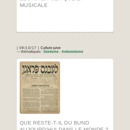
MUSICALE
09/10/17
Culture juive
— thématiques :
Sionisme - Antisionisme
Le réalisateur israélien Eran Torbiner a
enregistré les dernières scènes de militantisme
de bundistes vivant en Israël. Ces bundistes
n’ont jamais fait une aliya sioniste ; ils sont des
émigrés, chassés de leurs pays d’origine,
appartenant à la classe ouvrière. Ils n’ont pas
eu d’autre choix, mais ils ont tenté d’adapter
leur combat politique d’origine à leur nouveau
pays de résidence, Israël.
…
QUE RESTE-T-IL DU BUND
AUJOURD’HUI DANS LE MONDE ?