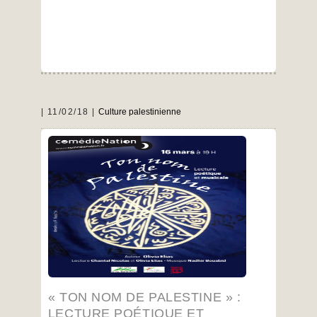
11/02/18
Culture palestinienne
Olivia Elias, poète de la diaspora palestinienne
,
Ton nom de Palestine
née à Haïfa, mêle dans
son histoire personnelle à l’histoire collective
d’un peuple dépossédé, cheminant sur le
chemin de l’exil serré sous le manteau d’oliviers
et de collines de son pays-coeur-toujours-
battant. Cette oeuvre a été présentée au Centre
européen de poésie d’Avignon et à la Maison de
la poésie Rhône-Alpes.
…
« TON NOM DE PALESTINE » :
LECTURE POÉTIQUE ET