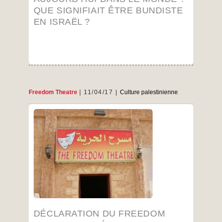
QUE SIGNIFIAIT ÊTRE BUNDISTE
EN ISRAËL ?
Freedom Theatre
11/04/17
Culture palestinienne
Date anniversaire de l’assassinat du Juliano
Mer Khamis en 2011 et du siège du camp de
réfugiés et de la ville de Jénine par l’armée
israélienne en 2002.
Le 4 avril, comme tous les ans, le Freedom
Theatre (Théâtre de la Liberté) entreprend de
célébrer la résistance culturelle, en mémoire de
Juliano Mer Khamis. C’est une journée qui a
pour nous une forte valeur symbolique car, il y a
six ans, Juliano a été assassiné par un inconnu
devant le Freedom Theatre. Le 4 avril, nous
DÉCLARATION DU FREEDOM
commémorons aussi la bataille de Jénine, en