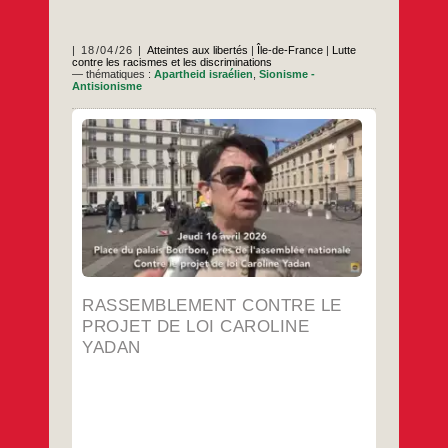
18/04/26
Atteintes aux libertés
|
Île-de-France
|
Lutte
contre les racismes et les discriminations
— thématiques :
Apartheid israélien
,
Sionisme -
Antisionisme
Le jeudi 16 avril 2026, près de l’Assemblée
Nationale, rassemblement contre le projet
de loi Caroline Yadan. Chaîne du Télé Bocal
…
RASSEMBLEMENT CONTRE LE
PROJET DE LOI CAROLINE
YADAN