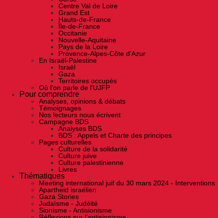
Centre Val de Loire
Grand Est
Hauts-de-France
Île-de-France
Occitanie
Nouvelle-Aquitaine
Pays de la Loire
Provence-Alpes-Côte d'Azur
En Israël-Palestine
Israël
Gaza
Territoires occupés
Où l'on parle de l'UJFP
Pour comprendre
Analyses, opinions & débats
Témoignages
Nos lecteurs nous écrivent
Campagne BDS
Analyses BDS
BDS : Appels et Charte des principes
Pages culturelles
Culture de la solidarité
Culture juive
Culture palestinienne
Livres
Thématiques
Meeting international juif du 30 mars 2024 - Interventions
Apartheid israélien
Gaza Stories
Judaïsme - Judéité
Sionisme - Antisionisme
Réflexions sur l’antisionisme