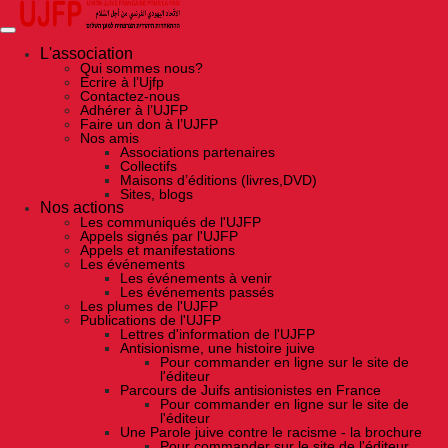
Skip
to
the
content
L'association
Qui sommes nous?
Ecrire à l’Ujfp
Contactez-nous
Adhérer à l’UJFP
Faire un don à l’UJFP
Nos amis
Associations partenaires
Collectifs
Maisons d’éditions (livres,DVD)
Sites, blogs
Nos actions
Les communiqués de l'UJFP
Appels signés par l'UJFP
Appels et manifestations
Les événements
Les événements à venir
Les événements passés
Les plumes de l'UJFP
Publications de l'UJFP
Lettres d'information de l'UJFP
Antisionisme, une histoire juive
Pour commander en ligne sur le site de
l'éditeur
Parcours de Juifs antisionistes en France
Pour commander en ligne sur le site de
l'éditeur
Une Parole juive contre le racisme - la brochure
Pour commander sur le site de l'éditeur