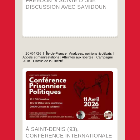
FREEDOM » SUIVIE D’UNE
d’une
discussion
DISCUSSION AVEC SAMIDOUN
avec
Samidoun
10/04/26
Île-de-France
|
Analyses, opinions & débats
|
Appels et manifestations
|
Atteintes aux libertés
|
Campagne
2018 - Flottille de la Liberté
Conférences prisonniers politiques + concert
de solidarité. 11 avril – Saint-Denis
…
À SAINT-DENIS (93),
CONFÉRENCE INTERNATIONALE