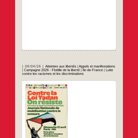
08/04/26
Atteintes aux libertés
|
Appels et manifestations
|
Campagne 2026 - Flottille de la liberté
|
Île-de-France
|
Lutte
contre les racismes et les discriminations
Le dimanche 12 avril à 14hDe la place
Valhubert à la place de la Sorbonne
Communiqué de presse inter-organisations
À l’initiative de plusieurs organisations, nous
appelons à une journée nationale de
mobilisation le 12 avril 2026 pour dénoncer
les atteintes croissantes à la liberté
d’expression et affirmer une solidarité active
À
…
Paris
(5ème),
…
contre