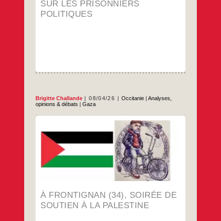
SUR LES PRISONNIERS
POLITIQUES
Brigitte Challande
08/04/26
Occitanie
|
Analyses,
opinions & débats
|
Gaza
avec Brigitte Challande qui fera le point sur
la situation à Gaza. Programme complet
avril 2026 de la Grève-CIBT
…
À FRONTIGNAN (34), SOIRÉE DE
SOUTIEN À LA PALESTINE