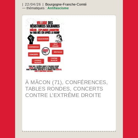
22/04/26
Bourgogne-Franche-Comté
— thématiques :
Antifascisme
Le 1er mai des 12hAu village des
résistances solidairesEsplanade
LamartineAvec la participation de Pierre
Stambul de l’UJFP
…
À MÂCON (71), CONFÉRENCES,
TABLES RONDES, CONCERTS
CONTRE L’EXTRÊME DROITE