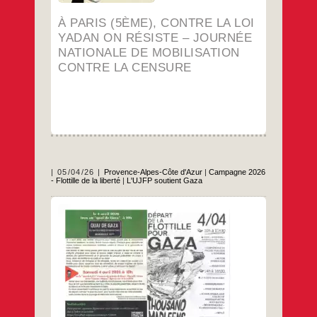
la
loi
À PARIS (5ÈME), CONTRE LA LOI
Yadan
on
YADAN ON RÉSISTE – JOURNÉE
résiste
NATIONALE DE MOBILISATION
–
Journée
CONTRE LA CENSURE
nationale
de
mobilisation
contre
la
censure
05/04/26
Provence-Alpes-Côte d'Azur
|
Campagne 2026
- Flottille de la liberté
|
L'UJFP soutient Gaza
Les flottilles vers Gaza, tout a commencé !
Sur terre vous serez nos yeux, ce sont eux
notre sécurité quand nous serons en mer !
Cette phrase répétée à l’envi lors de cette
très belle journée du 4 Avril, d’abord à
L’Estaque puis à l’avant port du vieux port
Thousand
…
de
Madleens
:
…
premier
départ