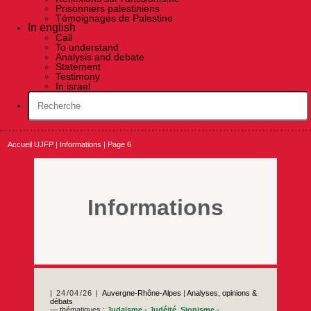
Prisonniers palestiniens
Témoignages de Palestine
In english
Call
To understand
Analysis and debate
Statement
Testimony
In israel
Accueil UJFP
|
Informations
|
Page 6
Informations
24/04/26
Auvergne-Rhône-Alpes
|
Analyses, opinions &
débats
— thématiques :
Judaïsme - Judéité
,
Sionisme -