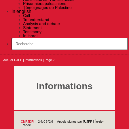
Prisonniers palestiniens
Témoignages de Palestine
In english
Call
To understand
Analysis and debate
Statement
Testimony
In israel
Accueil UJFP
|
Informations
|
Page 2
Informations
CNPJDPI
24/06/26
Appels signés par l'UJFP
|
Île-de-
France