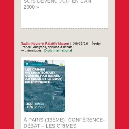
devenu
SUIS DEVENU JUIF EN L’AN
juif
2000 »
en
l’an
2000 »
Nadim Houry
et
Rafaëlle Maison
06/06/26
Île-de-
France
|
Analyses, opinions & débats
— thématiques :
Droit international
…
À PARIS (13ÈME), CONFÉRENCE-
DÉBAT – LES CRIMES