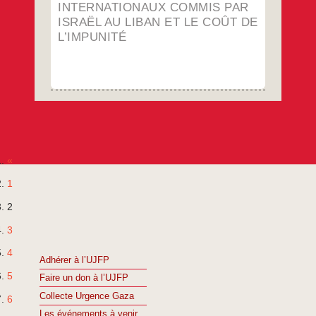
INTERNATIONAUX COMMIS PAR
ISRAËL AU LIBAN ET LE COÛT DE
L’IMPUNITÉ
«
1
2
3
4
Adhérer à l’UJFP
5
Faire un don à l’UJFP
Collecte Urgence Gaza
6
Les événements à venir