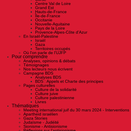
Centre Val de Loire
Grand Est
Hauts-de-France
Île-de-France
Occitanie
Nouvelle-Aquitaine
Pays de la Loire
Provence-Alpes-Côte d'Azur
En Israël-Palestine
Israël
Gaza
Territoires occupés
Où l'on parle de l'UJFP
Pour comprendre
Analyses, opinions & débats
Témoignages
Nos lecteurs nous écrivent
Campagne BDS
Analyses BDS
BDS : Appels et Charte des principes
Pages culturelles
Culture de la solidarité
Culture juive
Culture palestinienne
Livres
Thématiques
Meeting international juif du 30 mars 2024 - Interventions
Apartheid israélien
Gaza Stories
Judaïsme - Judéité
Sionisme - Antisionisme
Réflexions sur l’antisionisme