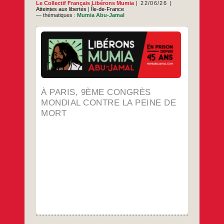
Le Collectif Français Libérons Mumia
22/06/26
Atteintes aux libertés
|
Île-de-France
— thématiques :
Mumia Abu-Jamal
100 artistes pour la libération de Mumia. ­
Plus d’une centaine d’artistes
(professionnels et amateurs du monde
entier) ont réalisé des œuvres en soutien au
journaliste afro-américain. ­ En savoir + ­ Pour
en savoir plus sur cette affaire et agir pour la
libération de Mumia, rendez-vous sur le site
À
…
À PARIS, 9ÈME CONGRÈS
www.mumiabujamal.com
Paris,
MONDIAL CONTRE LA PEINE DE
9ème
…
Congrès
MORT
Mondial
contre
la
peine
de
mort