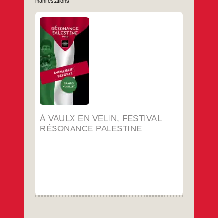
manifestations
Attention changement d’horaires à cause de
la canicule
…
À VAULX EN VELIN, FESTIVAL
RÉSONANCE PALESTINE