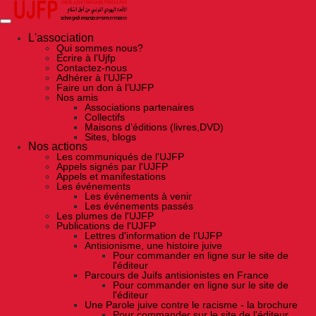
Skip
to
the
content
L'association
Qui sommes nous?
Ecrire à l’Ujfp
Contactez-nous
Adhérer à l’UJFP
Faire un don à l’UJFP
Nos amis
Associations partenaires
Collectifs
Maisons d’éditions (livres,DVD)
Sites, blogs
Nos actions
Les communiqués de l'UJFP
Appels signés par l'UJFP
Appels et manifestations
Les événements
Les événements à venir
Les événements passés
Les plumes de l'UJFP
Publications de l'UJFP
Lettres d'information de l'UJFP
Antisionisme, une histoire juive
Pour commander en ligne sur le site de
l'éditeur
Parcours de Juifs antisionistes en France
Pour commander en ligne sur le site de
l'éditeur
Une Parole juive contre le racisme - la brochure
Pour commander sur le site de l'éditeur