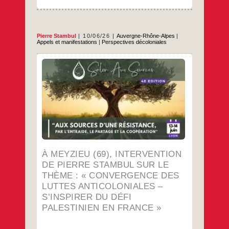
Pierre Stambul
10/06/26
Auvergne-Rhône-Alpes
|
Appels et manifestations
|
Perspectives décoloniales
Dans le cadre du Salon Aux Sources , à
Meyzieu près de Lyon Pour plus
d’information
…
À MEYZIEU (69), INTERVENTION
DE PIERRE STAMBUL SUR LE
THÈME : « CONVERGENCE DES
LUTTES ANTICOLONIALES –
S’INSPIRER DU DÉFI
PALESTINIEN EN FRANCE »