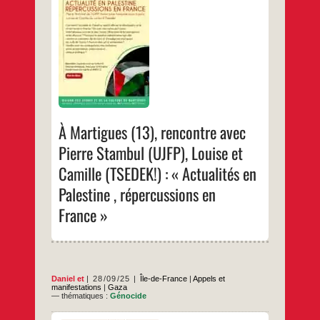
Jeunes et de la Culture de Martigues
…
À Martigues (13), rencontre avec
Pierre Stambul (UJFP), Louise et
Camille (TSEDEK!) : « Actualités en
Palestine , répercussions en
France »
Daniel
et
28/09/25
Île-de-France
|
Appels et
manifestations
|
Gaza
— thématiques :
Génocide