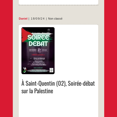
Bassem
Daoud
Daniel
18/09/24
Non classé
Echange avec Dominique Natanson porte-
parole de l’UJFPVisionnage de vidéos de
témoignages de Gazaouis Débat autour du
film Fédayin, le combat de Georges Ibrahim
Abdallah
…
À Saint-Quentin (02), Soirée-débat
sur la Palestine