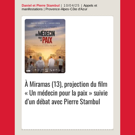
Daniel
et
Pierre Stambul
10/04/25
Appels et
manifestations
|
Provence-Alpes-Côte d'Azur
Mercredi 23 avril à 18h30Projection du film
« Un médecin pour la paix »Au cinéma Le
Comoedia
…
À Miramas (13), projection du film
« Un médecin pour la paix » suivie
d’un débat avec Pierre Stambul