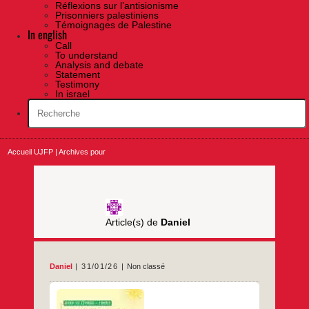
Réflexions sur l’antisionisme
Prisonniers palestiniens
Témoignages de Palestine
In english
Call
To understand
Analysis and debate
Statement
Testimony
In israel
Accueil UJFP
|
Archives pour
Article(s) de
Daniel
Daniel
31/01/26
Non classé
Le jeudi 12 février à 18h30Maison des