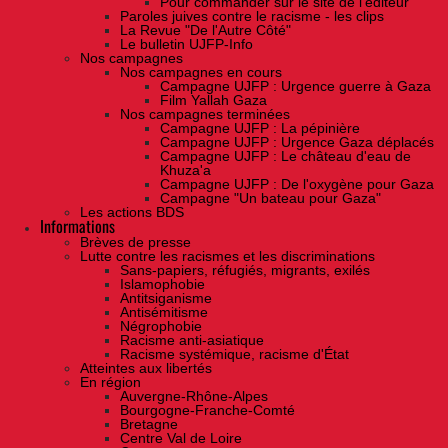
Pour commander sur le site de l'éditeur
Paroles juives contre le racisme - les clips
La Revue "De l'Autre Côté"
Le bulletin UJFP-Info
Nos campagnes
Nos campagnes en cours
Campagne UJFP : Urgence guerre à Gaza
Film Yallah Gaza
Nos campagnes terminées
Campagne UJFP : La pépinière
Campagne UJFP : Urgence Gaza déplacés
Campagne UJFP : Le château d'eau de
Khuza'a
Campagne UJFP : De l'oxygène pour Gaza
Campagne "Un bateau pour Gaza"
Les actions BDS
Informations
Brèves de presse
Lutte contre les racismes et les discriminations
Sans-papiers, réfugiés, migrants, exilés
Islamophobie
Antitsiganisme
Antisémitisme
Négrophobie
Racisme anti-asiatique
Racisme systémique, racisme d'État
Atteintes aux libertés
En région
Auvergne-Rhône-Alpes
Bourgogne-Franche-Comté
Bretagne
Centre Val de Loire