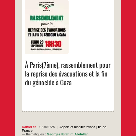
Lundi 29 septembre à 18h30Ministère des
Affaires Etrangères37 quai d’Orsay75007
PARIS
…
À Paris(7ème), rassemblement pour
la reprise des évacuations et la fin
du génocide à Gaza
Daniel
et
03/06/25
Appels et manifestations
|
Île-de-
France
— thématiques :
Georges Ibrahim Abdallah