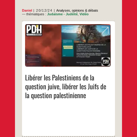
Daniel
20/12/24
Analyses, opinions & débats
— thématiques :
Judaïsme - Judéité
,
Vidéo
Sur la chaîne YT de PDHAvec Ariella Aïsha
Azoulay, Maxime Benatouil, Houria
Bouteldja, Sébastian Budgen et Françoise
VergèsLe mercredi 18 décembre au Relais
PantinDébut à 20mn 40sec
…
Libérer les Palestiniens de la
question juive, libérer les Juifs de
la question palestinienne