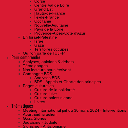
Corse
Centre Val de Loire
Grand Est
Hauts-de-France
Île-de-France
Occitanie
Nouvelle-Aquitaine
Pays de la Loire
Provence-Alpes-Côte d'Azur
En Israël-Palestine
Israël
Gaza
Territoires occupés
Où l'on parle de l'UJFP
Pour comprendre
Analyses, opinions & débats
Témoignages
Nos lecteurs nous écrivent
Campagne BDS
Analyses BDS
BDS : Appels et Charte des principes
Pages culturelles
Culture de la solidarité
Culture juive
Culture palestinienne
Livres
Thématiques
Meeting international juif du 30 mars 2024 - Interventions
Apartheid israélien
Gaza Stories
Judaïsme - Judéité
Sionisme - Antisionisme