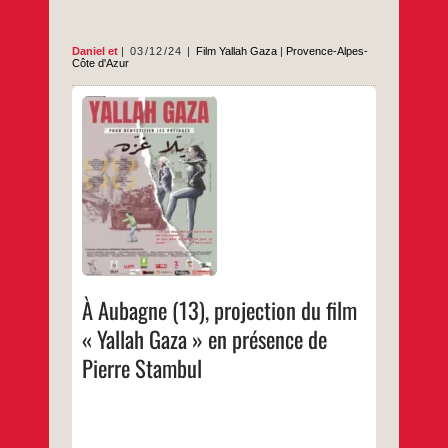
Daniel
et
03/12/24
Film Yallah Gaza
|
Provence-Alpes-
Côte d'Azur
Le 12 décembre à 18h45Au cinéma Le
Pagnol
…
À Aubagne (13), projection du film
« Yallah Gaza » en présence de
Pierre Stambul