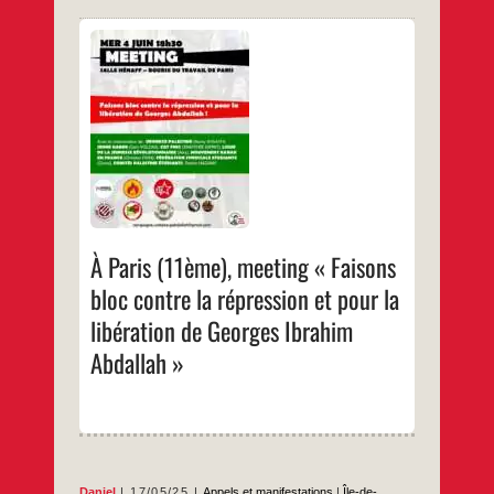
Mercredi 4 juin à 18h30Salle Hénaff –
Bourse du travail de Paris29 Bd du Temple,
75011 Paris
…
À Paris (11ème), meeting « Faisons
bloc contre la répression et pour la
libération de Georges Ibrahim
Abdallah »
Daniel
17/05/25
Appels et manifestations
|
Île-de-