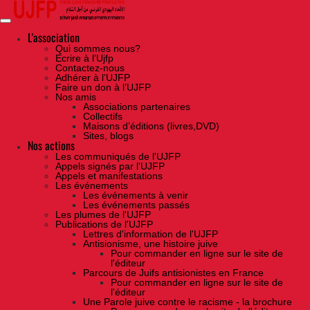
Skip
to
the
content
L'association
Qui sommes nous?
Ecrire à l’Ujfp
Contactez-nous
Adhérer à l’UJFP
Faire un don à l’UJFP
Nos amis
Associations partenaires
Collectifs
Maisons d’éditions (livres,DVD)
Sites, blogs
Nos actions
Les communiqués de l'UJFP
Appels signés par l'UJFP
Appels et manifestations
Les événements
Les événements à venir
Les événements passés
Les plumes de l'UJFP
Publications de l'UJFP
Lettres d'information de l'UJFP
Antisionisme, une histoire juive
Pour commander en ligne sur le site de
l'éditeur
Parcours de Juifs antisionistes en France
Pour commander en ligne sur le site de
l'éditeur
Une Parole juive contre le racisme - la brochure