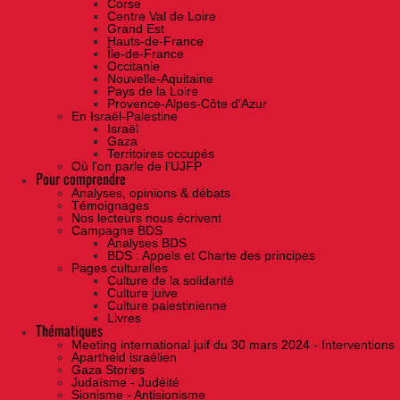
Corse
Centre Val de Loire
Grand Est
Hauts-de-France
Île-de-France
Occitanie
Nouvelle-Aquitaine
Pays de la Loire
Provence-Alpes-Côte d'Azur
En Israël-Palestine
Israël
Gaza
Territoires occupés
Où l'on parle de l'UJFP
Pour comprendre
Analyses, opinions & débats
Témoignages
Nos lecteurs nous écrivent
Campagne BDS
Analyses BDS
BDS : Appels et Charte des principes
Pages culturelles
Culture de la solidarité
Culture juive
Culture palestinienne
Livres
Thématiques
Meeting international juif du 30 mars 2024 - Interventions
Apartheid israélien
Gaza Stories
Judaïsme - Judéité
Sionisme - Antisionisme