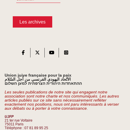
Les archives
Union juive française pour la paix
الاتّحاد اليهودي الفرنسي من أجل السّلام
ההתאחדות היהודית הצרפתית למען השלום
Les seules publications de notre site qui engagent notre
association sont notre charte et nos communiqués. Les autres
articles publiés sur ce site sans nécessairement refléter
exactement nos positions, nous ont paru intéressants à verser
aux débats ou à porter à votre connaissance.
UJFP
21 ter rue Voltaire
75011 Paris
Téléphone : 07 81 89 95 25