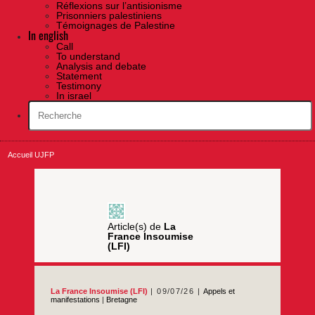
Réflexions sur l’antisionisme
Prisonniers palestiniens
Témoignages de Palestine
In english
Call
To understand
Analysis and debate
Statement
Testimony
In israel
Accueil UJFP
Article(s) de
La
France Insoumise
(LFI)
La France Insoumise (LFI)
09/07/26
Appels et
manifestations
|
Bretagne