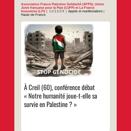
Association France Palestine Solidarité (AFPS)
,
Union
Juive française pour la Paix (UJFP)
et
La France
Insoumise (LFI)
11/12/24
Appels et manifestations
|
Hauts-de-France
Avec Richard Wagman de l’UJFP, Michel Le
Drogo de l’AFPS Beauvais et Ramy Shaath
militant palestinien
…
À Creil (60), conférence débat
« Notre humanité joue-t-elle sa
survie en Palestine ? »