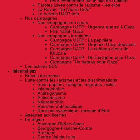
Pour commander sur le site de l'éditeur
Paroles juives contre le racisme - les clips
La Revue "De l'Autre Côté"
Le bulletin UJFP-Info
Nos campagnes
Nos campagnes en cours
Campagne UJFP : Urgence guerre à Gaza
Film Yallah Gaza
Nos campagnes terminées
Campagne UJFP : La pépinière
Campagne UJFP : Urgence Gaza déplacés
Campagne UJFP : Le château d'eau de
Khuza'a
Campagne UJFP : De l'oxygène pour Gaza
Campagne "Un bateau pour Gaza"
Les actions BDS
Informations
Brèves de presse
Lutte contre les racismes et les discriminations
Sans-papiers, réfugiés, migrants, exilés
Islamophobie
Antitsiganisme
Antisémitisme
Négrophobie
Racisme anti-asiatique
Racisme systémique, racisme d'État
Atteintes aux libertés
En région
Auvergne-Rhône-Alpes
Bourgogne-Franche-Comté
Bretagne
Centre Val de Loire