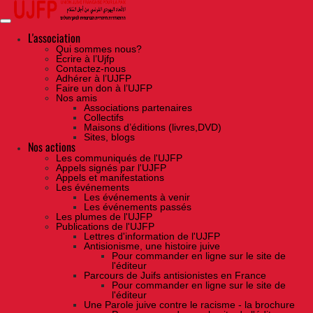
Skip
to
the
content
L'association
Qui sommes nous?
Ecrire à l’Ujfp
Contactez-nous
Adhérer à l’UJFP
Faire un don à l’UJFP
Nos amis
Associations partenaires
Collectifs
Maisons d’éditions (livres,DVD)
Sites, blogs
Nos actions
Les communiqués de l'UJFP
Appels signés par l'UJFP
Appels et manifestations
Les événements
Les événements à venir
Les événements passés
Les plumes de l'UJFP
Publications de l'UJFP
Lettres d'information de l'UJFP
Antisionisme, une histoire juive
Pour commander en ligne sur le site de
l'éditeur
Parcours de Juifs antisionistes en France
Pour commander en ligne sur le site de
l'éditeur
Une Parole juive contre le racisme - la brochure