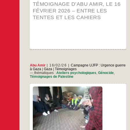
février
TÉMOIGNAGE D’ABU AMIR, LE 16
2026
–
FÉVRIER 2026 – ENTRE LES
Entre
TENTES ET LES CAHIERS
les
tentes
et
les
cahiers
Abu Amir
16/02/26
Campagne UJFP : Urgence guerre
à Gaza
|
Gaza
|
Témoignages
— thématiques :
Ateliers psychologiques
,
Génocide
,
Témoignages de Palestine
Compte-rendu, comme chaque semaine d’au
moins deux ateliers de soutien psychologique
pour les femmes dans les camps Un atelier de
soutien psychologique pour les femmes du
camp d’Al-Durra ; la volonté de survivre Par un
matin lourd de poussière et d’inquiétude dans la
Témoignage
…
zone centrale, à l’ouest de Deir al-Balah, là
d’Abu
Amir,