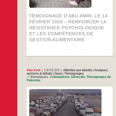
…
le
14
février
TÉMOIGNAGE D’ABU AMIR, LE 14
2026
–
FÉVRIER 2026 – RENFORCER LA
Renforcer
RÉSISTANCE PSYCHOLOGIQUE
la
résistance
ET LES COMPÉTENCES DE
sychologique
GESTION ALIMENTAIRE
et
les
compétences
de
gestion
alimentaire
Abu Amir
14/02/26
Atteintes aux libertés
|
Analyses,
opinions & débats
|
Gaza
|
Témoignages
— thématiques :
Colonialisme
,
Génocide
,
Témoignages de
Palestine
Un texte d’Abu Amir qui démasque l’illusion des
forces internationales : une lecture réaliste de
ce qui se prépare pour l’enclave Gaza n’est
plus seulement une petite zone géographique
assiégée sur la côte de la mer Méditerranée ;
elle est devenue un dossier international où se