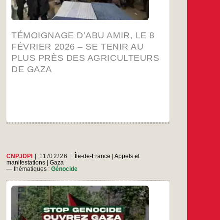
gnage
…
crises complexes auxquelles ils ont été
d’Abu
Amir,
…
le
8
TÉMOIGNAGE D’ABU AMIR, LE 8
février
FÉVRIER 2026 – SE TENIR AU
2026
–
PLUS PRÈS DES AGRICULTEURS
Se
DE GAZA
tenir
au
plus
près
des
lteurs
de
Gaza
CNPJDPI
11/02/26
Île-de-France
|
Appels et
manifestations
|
Gaza
— thématiques :
Génocide
À Paris : manifestation le samedi 14 février à
14h00 au départ de Nation La population
palestinienne de la Bande de Gaza continue de