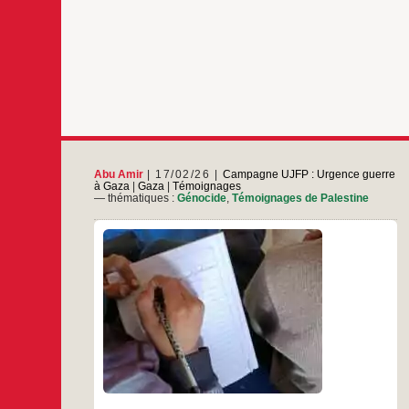
Abu Amir
17/02/26
Campagne UJFP : Urgence guerre
à Gaza
|
Gaza
|
Témoignages
— thématiques :
Génocide
,
Témoignages de Palestine
Compte rendu hebdomadaire des activités
éducatives : comment Gaza sauve ce qu’il
reste de son enfance À Gaza, l’éducation n’est
plus un événement rythmé par la sonnerie de
l’école ni lié à un bâtiment à étages. Ici,
l’éducation est un acte silencieux de survie, une
Témoignage
…
tentative quotidienne de saisir un
d’Abu
Amir,
…
le
16