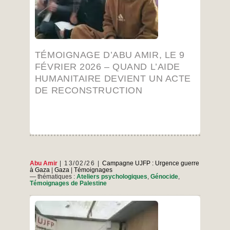
Témoi
d’une pression psychologique immense, le
Témoignage
…
véritable défi est désormais le suivant
d’Abu
Amir,
…
le
9
TÉMOIGNAGE D’ABU AMIR, LE 9
février
2026
FÉVRIER 2026 – QUAND L’AIDE
–
HUMANITAIRE DEVIENT UN ACTE
Quand
l’aide
DE RECONSTRUCTION
humanitaire
devient
un
agricu
acte
de
construction
Abu Amir
13/02/26
Campagne UJFP : Urgence guerre
à Gaza
|
Gaza
|
Témoignages
— thématiques :
Ateliers psychologiques
,
Génocide
,
Témoignages de Palestine
Compte rendu hebdomadaire de l’atelier de
soutien psychologique pour les femmes dans la
zone centrale – à l’ouest de Deir Al-Balah – au