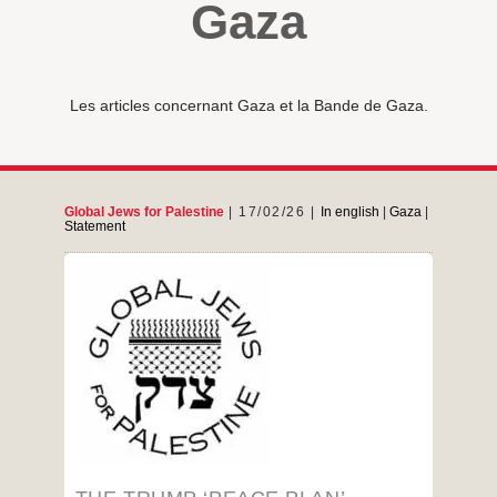
Gaza
Les articles concernant Gaza et la Bande de Gaza.
Global Jews for Palestine
17/02/26
In english
|
Gaza
|
Statement
February 17, 2026 Global Jews for Palestine,
composed of over 25 Jewish organizations on
the six continents in more than 20 countries, is
appalled by the criminal behaviour of the State
of Israel. This country claims to act in the name
of Jews worldwide. And yet the war crimes and
The
…
Trump
‘peace
…
plan’
continues
and