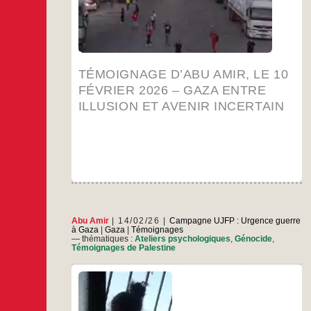
Témoignage
…
croisent les intérêts des
d’Abu
Amir,
…
le
10
février
TÉMOIGNAGE D’ABU AMIR, LE 10
2026
–
FÉVRIER 2026 – GAZA ENTRE
Gaza
ILLUSION ET AVENIR INCERTAIN
entre
illusion
et
avenir
incertain
re
Abu Amir
14/02/26
Campagne UJFP : Urgence guerre
à Gaza
|
Gaza
|
Témoignages
— thématiques :
Ateliers psychologiques
,
Génocide
,
Témoignages de Palestine
Le compte rendu d’un atelier de soutien
psychologique dont la qualité relationnelle et
professionnelle témoigne d’un immense