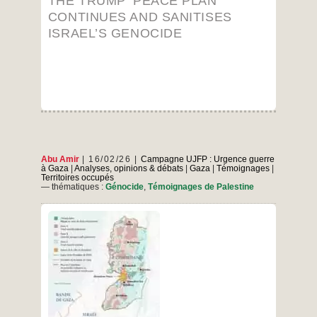
THE TRUMP ‘PEACE PLAN’
sanitises
Israel’s
CONTINUES AND SANITISES
genocide
ISRAEL’S GENOCIDE
Abu Amir
16/02/26
Campagne UJFP : Urgence guerre
à Gaza
|
Analyses, opinions & débats
|
Gaza
|
Témoignages
|
Territoires occupés
— thématiques :
Génocide
,
Témoignages de Palestine
Vu de Gaza, un texte d’Abu Amir sur la division
palestinienne et la désintégration du projet
national palestinien La question palestinienne
constitue l’un des conflits politiques les plus
complexes et les plus persistants du système
Témoig
international contemporain. Au cours des
d
dernières décennies, elle a subi de profondes
Témoignage
…
A
transformations qui ont
d’Abu