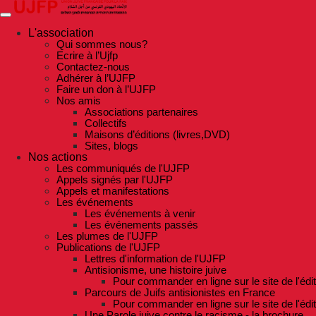
Skip
to
the
L'association
content
Qui sommes nous?
Ecrire à l’Ujfp
Contactez-nous
Adhérer à l’UJFP
Faire un don à l’UJFP
Nos amis
Associations partenaires
Collectifs
Maisons d’éditions (livres,DVD)
Sites, blogs
Nos actions
Les communiqués de l'UJFP
Appels signés par l'UJFP
Appels et manifestations
Les événements
Les événements à venir
Les événements passés
Les plumes de l'UJFP
Publications de l'UJFP
Lettres d'information de l'UJFP
Antisionisme, une histoire juive
Pour commander en ligne sur le site de l'édi
Parcours de Juifs antisionistes en France
Pour commander en ligne sur le site de l'édi
Une Parole juive contre le racisme - la brochure