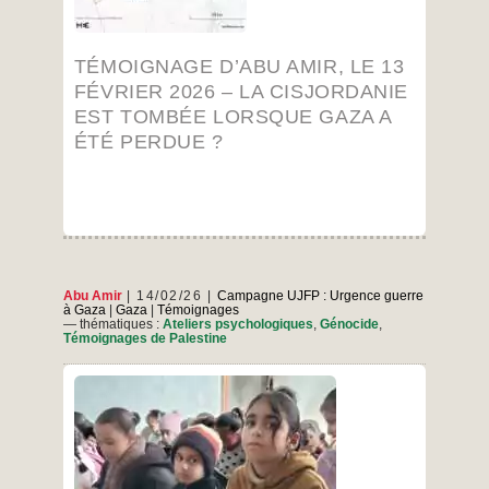
Amir,
…
le
fé
13
TÉMOIGNAGE D’ABU AMIR, LE 13
février
2026
G
FÉVRIER 2026 – LA CISJORDANIE
–
EST TOMBÉE LORSQUE GAZA A
La
i
Cisjordanie
ÉTÉ PERDUE ?
fals
est
tombée
lorsque
ré
Gaza
occ
a
été
perdue ?
Abu Amir
14/02/26
Campagne UJFP : Urgence guerre
à Gaza
|
Gaza
|
Témoignages
— thématiques :
Ateliers psychologiques
,
Génocide
,
Témoignages de Palestine
À Gaza, la réponse humanitaire n’est plus
seulement une course contre la montre pour
sauver des vies, elle est une tentative
complexe de reconstruire la vie elle-même :
Compte rendu Au cœur de destructions
massives, d’un effondrement économique et