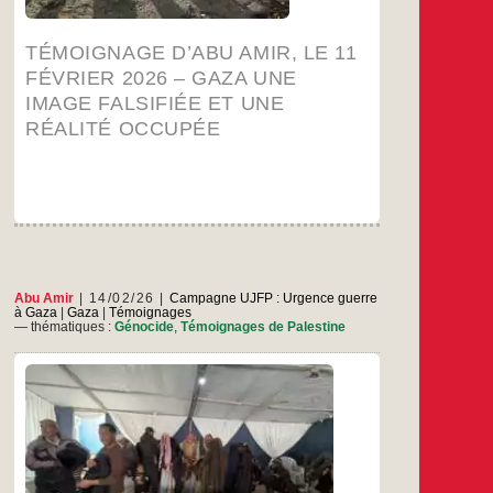
le
11
vrier
TÉMOIGNAGE D’ABU AMIR, LE 11
2026
–
FÉVRIER 2026 – GAZA UNE
aza
IMAGE FALSIFIÉE ET UNE
une
mage
RÉALITÉ OCCUPÉE
ifiée
et
une
alité
upée
Abu Amir
14/02/26
Campagne UJFP : Urgence guerre
à Gaza
|
Gaza
|
Témoignages
— thématiques :
Génocide
,
Témoignages de Palestine
Le compte rendu d’une initiative Un hiver au
chaud : les préoccupations des agriculteurs
entre passé et présent Depuis toujours, les
agriculteurs de la bande de Gaza constituent
l’épine dorsale de la sécurité alimentaire, les
gardiens de la terre et de l’identité, malgré les