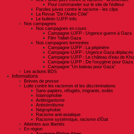
Pour commander sur le site de l'éditeur
Paroles juives contre le racisme - les clips
La Revue "De l'Autre Côté"
Le bulletin UJFP-Info
Nos campagnes
Nos campagnes en cours
Campagne UJFP : Urgence guerre à Gaza
Film Yallah Gaza
Nos campagnes terminées
Campagne UJFP : La pépinière
Campagne UJFP : Urgence Gaza déplacés
Campagne UJFP : Le château d'eau de Khu
Campagne UJFP : De l'oxygène pour Gaza
Campagne "Un bateau pour Gaza"
Les actions BDS
Informations
Brèves de presse
Lutte contre les racismes et les discriminations
Sans-papiers, réfugiés, migrants, exilés
Islamophobie
Antitsiganisme
Antisémitisme
Négrophobie
Racisme anti-asiatique
Racisme systémique, racisme d'État
Atteintes aux libertés
En région
Auvergne-Rhône-Alpes