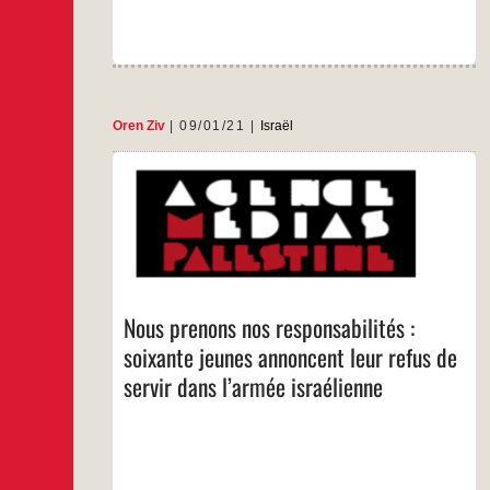
les
médias
tentent
d’étouffer
Oren Ziv
09/01/21
Israël
Des dizaines de jeunes Israéliens ont signé une
lettre publique objectant au service militaire à
cause des politiques israéliennes d’apartheid,
de néolibéralisme et de déni de la Nakba.
…
Nous prenons nos responsabilités :
soixante jeunes annoncent leur refus de
servir dans l’armée israélienne