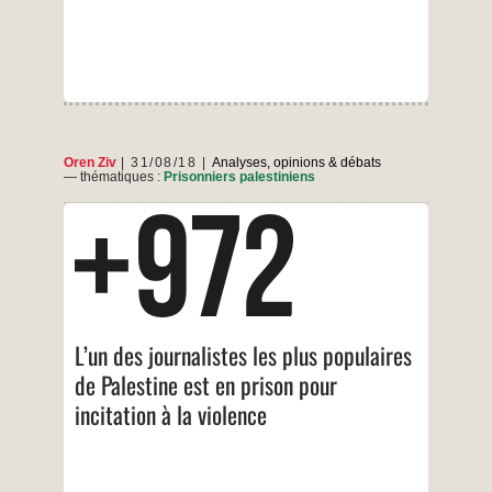
pourraient
«
devenir
comme
le
nord
de
l’Italie
»
Oren Ziv
31/08/18
Analyses, opinions & débats
— thématiques :
Prisonniers palestiniens
Par Oren Ziv | +972 Magazine | 22 août 2018.
Traduction : J. Ch. pour l’Agence Média
Palestine.
Ali Dar Ali a été arrêté pour deux posts qu’il a
publiés sur Facebook. Mais l’accusation et le
juge s’inquiètent beaucoup plus du nombre de
L’un des journalistes les plus populaires
ses abonnés que du contenu de ses posts.
de Palestine est en prison pour
…
incitation à la violence