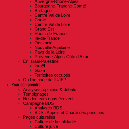
Auvergne-Rhône-Alpes
Bourgogne-Franche-Comté
Bretagne
Centre Val de Loire
Corse
Centre Val de Loire
Grand Est
Hauts-de-France
Île-de-France
Occitanie
Nouvelle-Aquitaine
Pays de la Loire
Provence-Alpes-Côte d'Azur
En Israël-Palestine
Israël
Gaza
Territoires occupés
Où l'on parle de l'UJFP
Pour comprendre
Analyses, opinions & débats
Témoignages
Nos lecteurs nous écrivent
Campagne BDS
Analyses BDS
BDS : Appels et Charte des principes
Pages culturelles
Culture de la solidarité
Culture juive