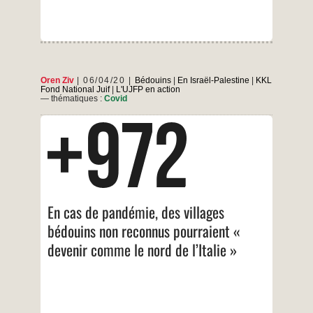
a
vu
le
7
octobre
comme
une
opportunité
Oren Ziv
06/04/20
Bédouins
|
En Israël-Palestine
|
KKL
Fond National Juif
|
L'UJFP en action
— thématiques :
Covid
+972 Magazine / 29 mars 2020 Privés des
services de base, les villages non reconnus du
Naqab ne sont pas équipés pour faire face au
coronavirus – et le gouvernement israélien
n’intervient pas. Les villages non
reconnus du Naqab/Negev dans le sud d’Israël,
sont confrontés à une crise à l’ombre de la
En cas de pandémie, des villages
En
…
pandémie de
cas
bédouins non reconnus pourraient «
de
…
devenir comme le nord de l’Italie »
pandémie,
des
villages
bédouins
non
reconnus