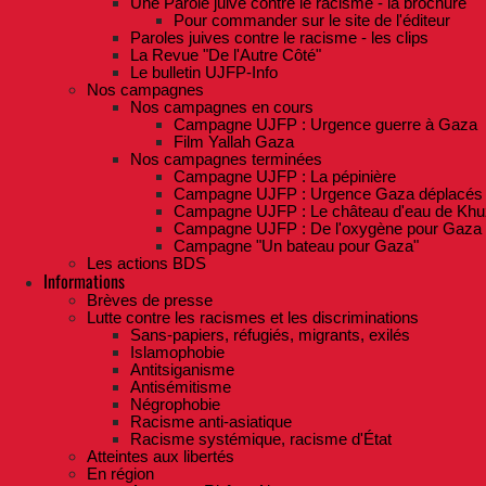
Une Parole juive contre le racisme - la brochure
Pour commander sur le site de l'éditeur
Paroles juives contre le racisme - les clips
La Revue "De l'Autre Côté"
Le bulletin UJFP-Info
Nos campagnes
Nos campagnes en cours
Campagne UJFP : Urgence guerre à Gaza
Film Yallah Gaza
Nos campagnes terminées
Campagne UJFP : La pépinière
Campagne UJFP : Urgence Gaza déplacés
Campagne UJFP : Le château d'eau de Khu
Campagne UJFP : De l'oxygène pour Gaza
Campagne "Un bateau pour Gaza"
Les actions BDS
Informations
Brèves de presse
Lutte contre les racismes et les discriminations
Sans-papiers, réfugiés, migrants, exilés
Islamophobie
Antitsiganisme
Antisémitisme
Négrophobie
Racisme anti-asiatique
Racisme systémique, racisme d'État
Atteintes aux libertés
En région