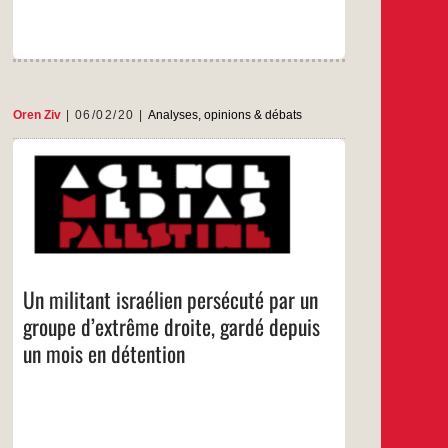
contre
la
guerre
de
Gaza
Oren Ziv
06/02/20
Analyses, opinions & débats
Par Oren Ziv – +972 – 4 février 2020.
Israël garde en détention Jonathan Pollak
depuis début janvier, après une plainte portée
contre lui par un groupe d’extrême droite parce
qu’il avait manifesté en Cisjordanie.
…
Un militant israélien persécuté par un
groupe d’extrême droite, gardé depuis
un mois en détention