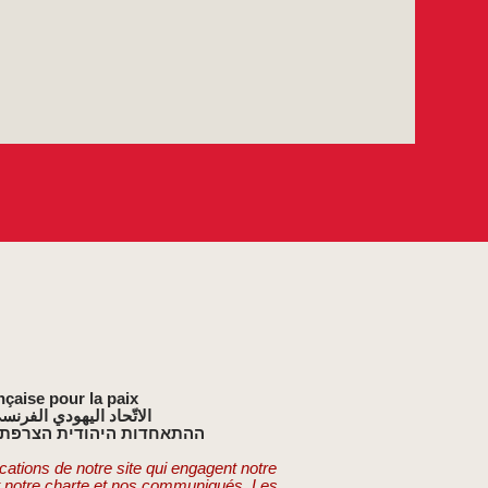
nçaise pour la paix
الاتّحاد اليهودي الفرنس
ההתאחדות היהודית הצרפתי
cations de notre site qui engagent notre
t notre charte et nos communiqués. Les