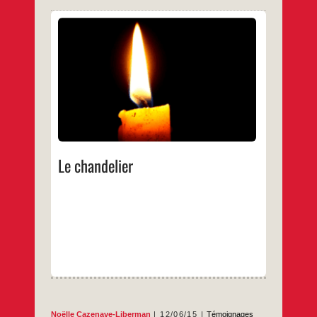
Comment rester humain ? par Noëlle
Cazenave-Liberman8 novembre 2023 À
l’heure où, en France notamment, des
agressions antisémites physiques, verbales
ou écrites, s’autorisent du martyre des
Palestiniens, tandis qu’une islamophobie
débridée s’autorise des victimes
israéliennes, jusque dans de grands médias
de masse, alors que ces récupérations
instrumentales franco-françaises en
Le
…
viennent à
chandelier
…
Le chandelier
Noëlle Cazenave-Liberman
12/06/15
Témoignages