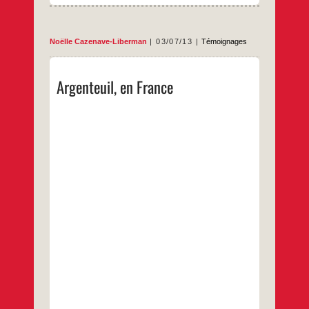
Noëlle Cazenave-Liberman
03/07/13
Témoignages
Le 21 juin, le Bureau national de l’UJFP
Argenteuil, en France
intitulait son communiqué « Argenteuil : c’est
où ? » et appelait au rassemblement du 22.
Argenteuil, c’est très facile à trouver. Saint-
Lazare, trains Île-de-France, une seule
station, 10mn de trajet. Le transilien est neuf
et propre, et j’ai pu m’asseoir
(heureusement : j’ai des problèmes de dos).
On passe la Seine, belle vue. Le
rassemblement devant la sous-préfecture
est tout aussi simple à trouver, c’est fléché,
et il suffit de suivre des jeunots et des
jeunettes qui y vont.
…