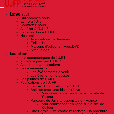
Skip
to
the
content
L'association
Qui sommes nous?
Ecrire à l’Ujfp
Contactez-nous
Adhérer à l’UJFP
Faire un don à l’UJFP
Nos amis
Associations partenaires
Collectifs
Maisons d’éditions (livres,DVD)
Sites, blogs
Nos actions
Les communiqués de l'UJFP
Appels signés par l'UJFP
Appels et manifestations
Les événements
Les événements à venir
Les événements passés
Les plumes de l'UJFP
Publications de l'UJFP
Lettres d'information de l'UJFP
Antisionisme, une histoire juive
Pour commander en ligne sur le site de
l'éditeur
Parcours de Juifs antisionistes en France
Pour commander en ligne sur le site de
l'éditeur
Une Parole juive contre le racisme - la brochure