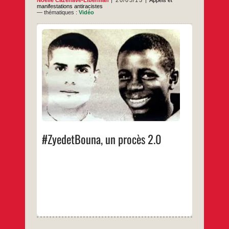
Noëlle Cazenave-Liberman
20/05/15
Appels et
manifestations antiracistes
— thématiques :
Vidéo
, mis
#ZyedetBouna
Le live-tweet du procès
en scène et retranscrit par des artistes et
personnalités venu.e.s d’horizons divers.
Sur une idée originale de Noëlle Cazenave.
Un film de : Sihame Assbague, Noëlle
Cazenave et Elsa Gresh.
…
#ZyedetBouna, un procès 2.0