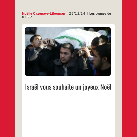
Noëlle Cazenave-Liberman
25/12/14
Les plumes de
l'UJFP
Israël vous souhaite un joyeux Noël avec,
hier 24 décembre 2014 – l’année du grand
massacre de Gaza – une nouvelle incursion
doublée d’un assassinat, après de nouveaux
bombardements il y a cinq jours.
…
Israël vous souhaite un joyeux Noël