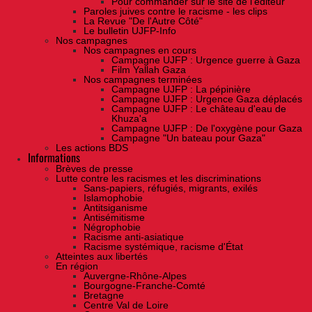
Pour commander sur le site de l'éditeur
Paroles juives contre le racisme - les clips
La Revue "De l'Autre Côté"
Le bulletin UJFP-Info
Nos campagnes
Nos campagnes en cours
Campagne UJFP : Urgence guerre à Gaza
Film Yallah Gaza
Nos campagnes terminées
Campagne UJFP : La pépinière
Campagne UJFP : Urgence Gaza déplacés
Campagne UJFP : Le château d'eau de
Khuza'a
Campagne UJFP : De l'oxygène pour Gaza
Campagne "Un bateau pour Gaza"
Les actions BDS
Informations
Brèves de presse
Lutte contre les racismes et les discriminations
Sans-papiers, réfugiés, migrants, exilés
Islamophobie
Antitsiganisme
Antisémitisme
Négrophobie
Racisme anti-asiatique
Racisme systémique, racisme d'État
Atteintes aux libertés
En région
Auvergne-Rhône-Alpes
Bourgogne-Franche-Comté
Bretagne
Centre Val de Loire