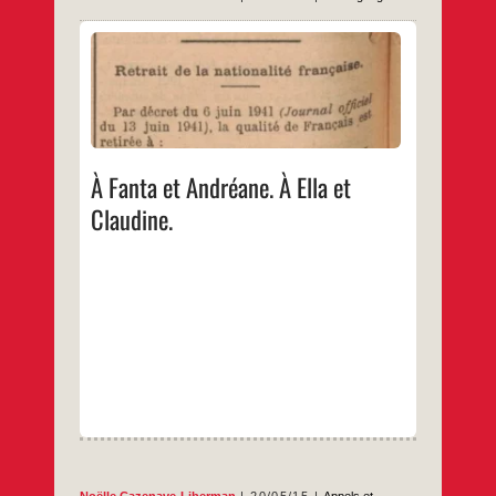
Deux fillettes de 6 et 3 ans ont passé
plusieurs jours seules en zone d’attente
pour personnes en instance (Zapi) « où sont
habituellement placés les sans-papiers qui
ne sont pas admis à entrer en France. »
…
À Fanta et Andréane. À Ella et
Claudine.