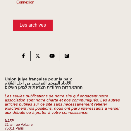
Connexion
Les archives
Union juive française pour la paix
الاتّحاد اليهودي الفرنسي من أجل السّلام
ההתאחדות היהודית הצרפתית למען השלום
Les seules publications de notre site qui engagent notre
association sont notre charte et nos communiqués. Les autres
articles publiés sur ce site sans nécessairement refléter
exactement nos positions, nous ont paru intéressants à verser
aux débats ou à porter à votre connaissance.
UJFP
21 ter rue Voltaire
75011 Paris