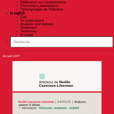
Réflexions sur l’antisionisme
Prisonniers palestiniens
Témoignages de Palestine
In english
Call
To understand
Analysis and debate
Statement
Testimony
In israel
Accueil UJFP
Article(s) de
Noëlle
Cazenave-Liberman
Noëlle Cazenave-Liberman
04/05/25
Analyses,
opinions & débats
— thématiques :
Génocide
,
Judaïsme - Judéité