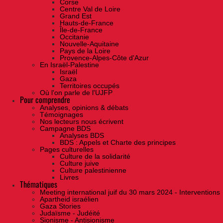
Corse
Centre Val de Loire
Grand Est
Hauts-de-France
Île-de-France
Occitanie
Nouvelle-Aquitaine
Pays de la Loire
Provence-Alpes-Côte d'Azur
En Israël-Palestine
Israël
Gaza
Territoires occupés
Où l'on parle de l'UJFP
Pour comprendre
Analyses, opinions & débats
Témoignages
Nos lecteurs nous écrivent
Campagne BDS
Analyses BDS
BDS : Appels et Charte des principes
Pages culturelles
Culture de la solidarité
Culture juive
Culture palestinienne
Livres
Thématiques
Meeting international juif du 30 mars 2024 - Interventions
Apartheid israélien
Gaza Stories
Judaïsme - Judéité
Sionisme - Antisionisme