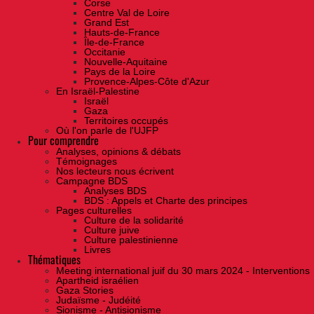
Corse
Centre Val de Loire
Grand Est
Hauts-de-France
Île-de-France
Occitanie
Nouvelle-Aquitaine
Pays de la Loire
Provence-Alpes-Côte d'Azur
En Israël-Palestine
Israël
Gaza
Territoires occupés
Où l'on parle de l'UJFP
Pour comprendre
Analyses, opinions & débats
Témoignages
Nos lecteurs nous écrivent
Campagne BDS
Analyses BDS
BDS : Appels et Charte des principes
Pages culturelles
Culture de la solidarité
Culture juive
Culture palestinienne
Livres
Thématiques
Meeting international juif du 30 mars 2024 - Interventions
Apartheid israélien
Gaza Stories
Judaïsme - Judéité
Sionisme - Antisionisme