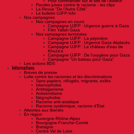
Pour commander sur le site de l'éditeur
Paroles juives contre le racisme - les clips
La Revue "De l'Autre Côté"
Le bulletin UJFP-Info
Nos campagnes
Nos campagnes en cours
Campagne UJFP : Urgence guerre à Gaza
Film Yallah Gaza
Nos campagnes terminées
Campagne UJFP : La pépinière
Campagne UJFP : Urgence Gaza déplacés
Campagne UJFP : Le château d'eau de
Khuza'a
Campagne UJFP : De l'oxygène pour Gaza
Campagne "Un bateau pour Gaza"
Les actions BDS
Informations
Brèves de presse
Lutte contre les racismes et les discriminations
Sans-papiers, réfugiés, migrants, exilés
Islamophobie
Antitsiganisme
Antisémitisme
Négrophobie
Racisme anti-asiatique
Racisme systémique, racisme d'État
Atteintes aux libertés
En région
Auvergne-Rhône-Alpes
Bourgogne-Franche-Comté
Bretagne
Centre Val de Loire