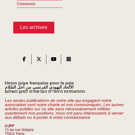
Connexion
Les archives
Union juive française pour la paix
الاتّحاد اليهودي الفرنسي من أجل السّلام
ההתאחדות היהודית הצרפתית למען השלום
Les seules publications de notre site qui engagent notre
association sont notre charte et nos communiqués. Les autres
articles publiés sur ce site sans nécessairement refléter
exactement nos positions, nous ont paru intéressants à verser
aux débats ou à porter à votre connaissance.
UJFP
21 ter rue Voltaire
75011 Paris