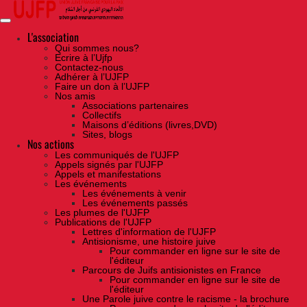
Skip
to
the
content
L'association
Qui sommes nous?
Ecrire à l’Ujfp
Contactez-nous
Adhérer à l’UJFP
Faire un don à l’UJFP
Nos amis
Associations partenaires
Collectifs
Maisons d’éditions (livres,DVD)
Sites, blogs
Nos actions
Les communiqués de l'UJFP
Appels signés par l'UJFP
Appels et manifestations
Les événements
Les événements à venir
Les événements passés
Les plumes de l'UJFP
Publications de l'UJFP
Lettres d'information de l'UJFP
Antisionisme, une histoire juive
Pour commander en ligne sur le site de
l'éditeur
Parcours de Juifs antisionistes en France
Pour commander en ligne sur le site de
l'éditeur
Une Parole juive contre le racisme - la brochure