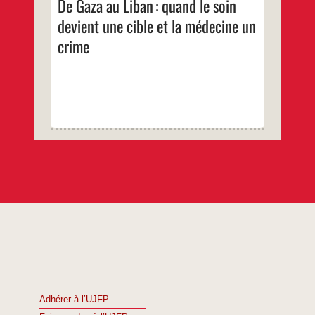
De Gaza au Liban : quand le soin
quand
le
devient une cible et la médecine un
soin
devient
crime
une
cible
et
la
médecine
un
crime
Adhérer à l’UJFP