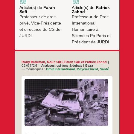
Article(s) de
Farah
Article(s) de
Patrick
Safi
Zahnd
Professeur de droit
Professeur de Droit
privé, Vice-Présidente
International
et directrice du CS de
Humanitaire à
JURDI
Sciences Po Paris et
Président de JURDI
Rony Brauman
,
Nour Kilzi
,
Farah Safi
et
Patrick Zahnd
02/07/26
Analyses, opinions & débats
|
Gaza
— thématiques :
Droit international
,
Moyen-Orient
,
Santé
Une tribune rédigée et signée par plusieurs
membres de l’association des Juristes pour
le respect du droit international (JURDI).
Des milliers de blessés privés de soins, plus
de mille personnels soignants tués, des
hôpitaux et autres établissements sanitaires
réduits en cendres, des médecins
arbitrairement arrêtés et emprisonnés sans
De
…
procès : ce
Gaza
au
…
Liban :