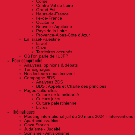
Corse
Centre Val de Loire
Grand Est
Hauts-de-France
Île-de-France
Occitanie
Nouvelle-Aquitaine
Pays de la Loire
Provence-Alpes-Côte d'Azur
En Israël-Palestine
Israël
Gaza
Territoires occupés
Où l'on parle de l'UJFP
Pour comprendre
Analyses, opinions & débats
Témoignages
Nos lecteurs nous écrivent
Campagne BDS
Analyses BDS
BDS : Appels et Charte des principes
Pages culturelles
Culture de la solidarité
Culture juive
Culture palestinienne
Livres
Thématiques
Meeting international juif du 30 mars 2024 - Interventions
Apartheid israélien
Gaza Stories
Judaïsme - Judéité
Sionisme - Antisionisme