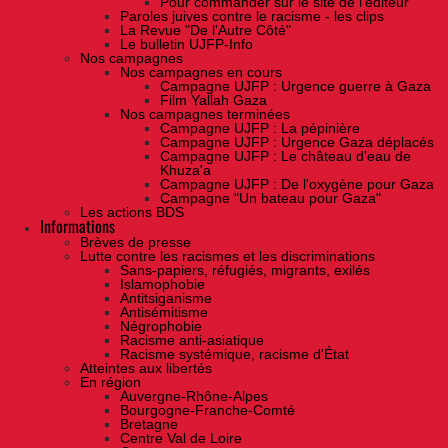
Pour commander sur le site de l'éditeur
Paroles juives contre le racisme - les clips
La Revue "De l'Autre Côté"
Le bulletin UJFP-Info
Nos campagnes
Nos campagnes en cours
Campagne UJFP : Urgence guerre à Gaza
Film Yallah Gaza
Nos campagnes terminées
Campagne UJFP : La pépinière
Campagne UJFP : Urgence Gaza déplacés
Campagne UJFP : Le château d'eau de
Khuza'a
Campagne UJFP : De l'oxygène pour Gaza
Campagne "Un bateau pour Gaza"
Les actions BDS
Informations
Brèves de presse
Lutte contre les racismes et les discriminations
Sans-papiers, réfugiés, migrants, exilés
Islamophobie
Antitsiganisme
Antisémitisme
Négrophobie
Racisme anti-asiatique
Racisme systémique, racisme d'État
Atteintes aux libertés
En région
Auvergne-Rhône-Alpes
Bourgogne-Franche-Comté
Bretagne
Centre Val de Loire