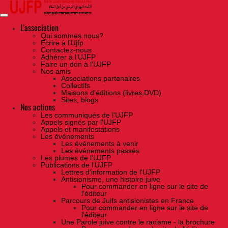
Skip
to
the
content
L'association
Qui sommes nous?
Ecrire à l’Ujfp
Contactez-nous
Adhérer à l’UJFP
Faire un don à l’UJFP
Nos amis
Associations partenaires
Collectifs
Maisons d’éditions (livres,DVD)
Sites, blogs
Nos actions
Les communiqués de l'UJFP
Appels signés par l'UJFP
Appels et manifestations
Les événements
Les événements à venir
Les événements passés
Les plumes de l'UJFP
Publications de l'UJFP
Lettres d'information de l'UJFP
Antisionisme, une histoire juive
Pour commander en ligne sur le site de
l'éditeur
Parcours de Juifs antisionistes en France
Pour commander en ligne sur le site de
l'éditeur
Une Parole juive contre le racisme - la brochure