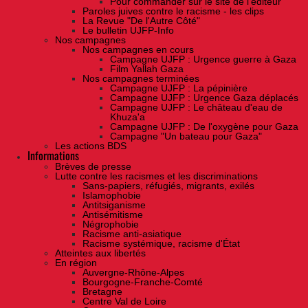
Pour commander sur le site de l'éditeur
Paroles juives contre le racisme - les clips
La Revue "De l'Autre Côté"
Le bulletin UJFP-Info
Nos campagnes
Nos campagnes en cours
Campagne UJFP : Urgence guerre à Gaza
Film Yallah Gaza
Nos campagnes terminées
Campagne UJFP : La pépinière
Campagne UJFP : Urgence Gaza déplacés
Campagne UJFP : Le château d'eau de
Khuza'a
Campagne UJFP : De l'oxygène pour Gaza
Campagne "Un bateau pour Gaza"
Les actions BDS
Informations
Brèves de presse
Lutte contre les racismes et les discriminations
Sans-papiers, réfugiés, migrants, exilés
Islamophobie
Antitsiganisme
Antisémitisme
Négrophobie
Racisme anti-asiatique
Racisme systémique, racisme d'État
Atteintes aux libertés
En région
Auvergne-Rhône-Alpes
Bourgogne-Franche-Comté
Bretagne
Centre Val de Loire