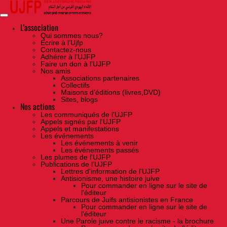
Skip
to
the
content
L'association
Qui sommes nous?
Ecrire à l’Ujfp
Contactez-nous
Adhérer à l’UJFP
Faire un don à l’UJFP
Nos amis
Associations partenaires
Collectifs
Maisons d’éditions (livres,DVD)
Sites, blogs
Nos actions
Les communiqués de l'UJFP
Appels signés par l'UJFP
Appels et manifestations
Les événements
Les événements à venir
Les événements passés
Les plumes de l'UJFP
Publications de l'UJFP
Lettres d'information de l'UJFP
Antisionisme, une histoire juive
Pour commander en ligne sur le site de
l'éditeur
Parcours de Juifs antisionistes en France
Pour commander en ligne sur le site de
l'éditeur
Une Parole juive contre le racisme - la brochure