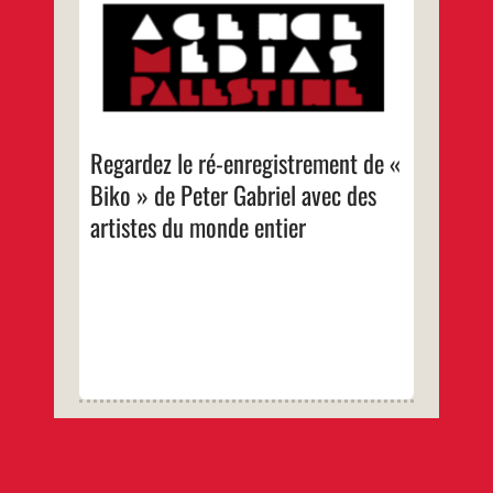
Peter Gabriel a ré-enregistré « Biko », son
classique de la protestation de 1980, avec
l’aide de 25 musiciens du monde entier, dont
la chanteuse et activiste béninoise Angélique
Kidjo, Yo-Yo Ma, le Cape Town Ensemble,
Sebastian Robertson et la bassiste Meshell
Ndegeocello.
…
Regardez le ré-enregistrement de «
Biko » de Peter Gabriel avec des
artistes du monde entier