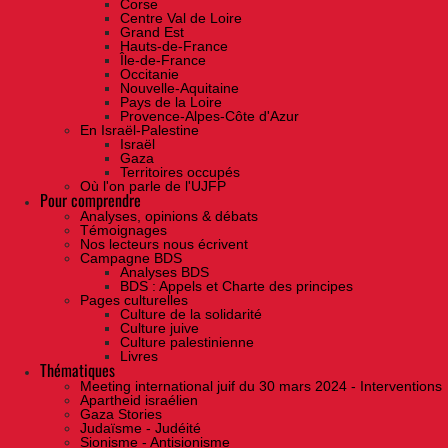
Corse
Centre Val de Loire
Grand Est
Hauts-de-France
Île-de-France
Occitanie
Nouvelle-Aquitaine
Pays de la Loire
Provence-Alpes-Côte d'Azur
En Israël-Palestine
Israël
Gaza
Territoires occupés
Où l'on parle de l'UJFP
Pour comprendre
Analyses, opinions & débats
Témoignages
Nos lecteurs nous écrivent
Campagne BDS
Analyses BDS
BDS : Appels et Charte des principes
Pages culturelles
Culture de la solidarité
Culture juive
Culture palestinienne
Livres
Thématiques
Meeting international juif du 30 mars 2024 - Interventions
Apartheid israélien
Gaza Stories
Judaïsme - Judéité
Sionisme - Antisionisme