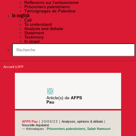
Réflexions sur l’antisionisme
Prisonniers palestiniens
Témoignages de Palestine
In english
Call
To understand
Analysis and debate
Statement
Testimony
In israel
Accueil UJFP
Article(s) de
AFPS
Pau
AFPS Pau
20/05/23
Analyses, opinions & débats
|
Nouvelle-Aquitaine
— thématiques :
Prisonniers palestiniens
,
Salah Hamouri