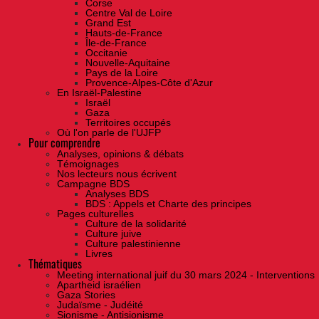
Corse
Centre Val de Loire
Grand Est
Hauts-de-France
Île-de-France
Occitanie
Nouvelle-Aquitaine
Pays de la Loire
Provence-Alpes-Côte d'Azur
En Israël-Palestine
Israël
Gaza
Territoires occupés
Où l'on parle de l'UJFP
Pour comprendre
Analyses, opinions & débats
Témoignages
Nos lecteurs nous écrivent
Campagne BDS
Analyses BDS
BDS : Appels et Charte des principes
Pages culturelles
Culture de la solidarité
Culture juive
Culture palestinienne
Livres
Thématiques
Meeting international juif du 30 mars 2024 - Interventions
Apartheid israélien
Gaza Stories
Judaïsme - Judéité
Sionisme - Antisionisme