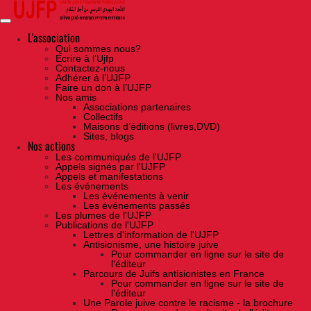
Skip
to
the
content
L'association
Qui sommes nous?
Ecrire à l’Ujfp
Contactez-nous
Adhérer à l’UJFP
Faire un don à l’UJFP
Nos amis
Associations partenaires
Collectifs
Maisons d’éditions (livres,DVD)
Sites, blogs
Nos actions
Les communiqués de l'UJFP
Appels signés par l'UJFP
Appels et manifestations
Les événements
Les événements à venir
Les événements passés
Les plumes de l'UJFP
Publications de l'UJFP
Lettres d'information de l'UJFP
Antisionisme, une histoire juive
Pour commander en ligne sur le site de
l'éditeur
Parcours de Juifs antisionistes en France
Pour commander en ligne sur le site de
l'éditeur
Une Parole juive contre le racisme - la brochure