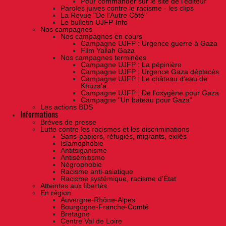
Pour commander sur le site de l'éditeur
Paroles juives contre le racisme - les clips
La Revue "De l'Autre Côté"
Le bulletin UJFP-Info
Nos campagnes
Nos campagnes en cours
Campagne UJFP : Urgence guerre à Gaza
Film Yallah Gaza
Nos campagnes terminées
Campagne UJFP : La pépinière
Campagne UJFP : Urgence Gaza déplacés
Campagne UJFP : Le château d'eau de
Khuza'a
Campagne UJFP : De l'oxygène pour Gaza
Campagne "Un bateau pour Gaza"
Les actions BDS
Informations
Brèves de presse
Lutte contre les racismes et les discriminations
Sans-papiers, réfugiés, migrants, exilés
Islamophobie
Antitsiganisme
Antisémitisme
Négrophobie
Racisme anti-asiatique
Racisme systémique, racisme d'État
Atteintes aux libertés
En région
Auvergne-Rhône-Alpes
Bourgogne-Franche-Comté
Bretagne
Centre Val de Loire