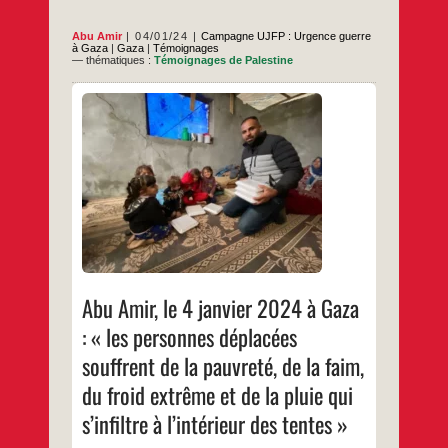
Amal
à
Khan
Abu Amir
04/01/24
Campagne UJFP : Urgence guerre
Yunis.
à Gaza
|
Gaza
|
Témoignages
— thématiques :
Témoignages de Palestine
Ce 3 janvier est un nouveau jour pour la
souffrance des réfugiés fuyant Khan Yunis,
la région centrale, et le nord de la bande de
Gaza. Dans le pire des cas, les personnes
déplacées souffrent de la pauvreté et de la
faim à l’intérieur des tentes qui s’étendent
Abu
…
sur les
Amir,
le
…
4
janvier
2024
à
Gaza
Abu Amir, le 4 janvier 2024 à Gaza
:
« les
: « les personnes déplacées
personnes
déplacées
souffrent de la pauvreté, de la faim,
souffrent
de
du froid extrême et de la pluie qui
la
pauvreté,
s’infiltre à l’intérieur des tentes »
de
la