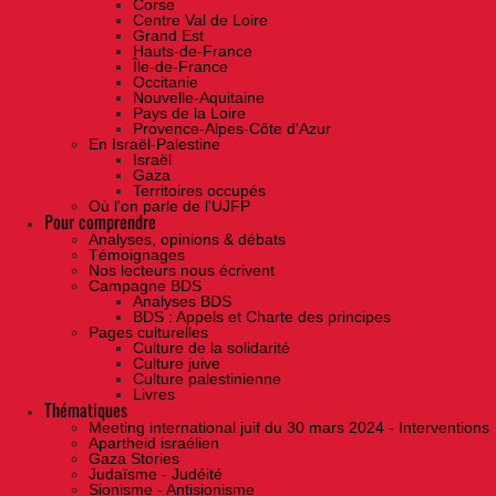
Corse
Centre Val de Loire
Grand Est
Hauts-de-France
Île-de-France
Occitanie
Nouvelle-Aquitaine
Pays de la Loire
Provence-Alpes-Côte d'Azur
En Israël-Palestine
Israël
Gaza
Territoires occupés
Où l'on parle de l'UJFP
Pour comprendre
Analyses, opinions & débats
Témoignages
Nos lecteurs nous écrivent
Campagne BDS
Analyses BDS
BDS : Appels et Charte des principes
Pages culturelles
Culture de la solidarité
Culture juive
Culture palestinienne
Livres
Thématiques
Meeting international juif du 30 mars 2024 - Interventions
Apartheid israélien
Gaza Stories
Judaïsme - Judéité
Sionisme - Antisionisme