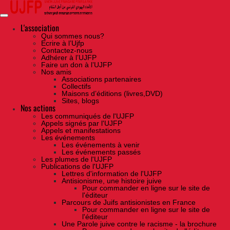
Skip
to
the
content
L'association
Qui sommes nous?
Ecrire à l’Ujfp
Contactez-nous
Adhérer à l’UJFP
Faire un don à l’UJFP
Nos amis
Associations partenaires
Collectifs
Maisons d’éditions (livres,DVD)
Sites, blogs
Nos actions
Les communiqués de l'UJFP
Appels signés par l'UJFP
Appels et manifestations
Les événements
Les événements à venir
Les événements passés
Les plumes de l'UJFP
Publications de l'UJFP
Lettres d'information de l'UJFP
Antisionisme, une histoire juive
Pour commander en ligne sur le site de
l'éditeur
Parcours de Juifs antisionistes en France
Pour commander en ligne sur le site de
l'éditeur
Une Parole juive contre le racisme - la brochure