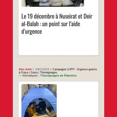
décembre
…
à
Nuseirat
et
Le 19 décembre à Nuseirat et Deir
Deir
al-
al-Balah : un point sur l’aide
Balah
:
d’urgence
un
point
sur
l’aide
d’urgence
Abu Amir
19/12/23
Campagne UJFP : Urgence guerre
à Gaza
|
Gaza
|
Témoignages
— thématiques :
Témoignages de Palestine
Compte rendu de Abu Amir, notre
correspondant à Gaza Dans le cadre du
projet de distribution d’aide d’urgence aux
personnes déplacées dans la région de
Nuseirat : compte tenu du temps froid et
pluvieux dont souffrent les déplacés de la
région de Nuseirat, l’équipe de travail a
Les
…
distribué 13 tentes et