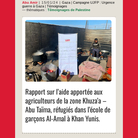
Abu Amir
15/01/24
Gaza
|
Campagne UJFP : Urgence
guerre à Gaza
|
Témoignages
— thématiques :
Témoignages de Palestine
Le Vendredi 12 janvier : Hier, nous avons
contacté de nombreuses institutions locales
et avons pu obtenir 80 colis alimentaires
pour les agriculteurs déplacés dans l’école.
Aujourd’hui, notre équipe a travaillé pour
fournir 1900 repas qui ont été distribués à
ces personnes déplacées à l’intérieur de
Rapport
…
l’école. Lorsque nous sommes
sur
l’aide
…
apportée
aux
agriculteurs
de
la
Rapport sur l’aide apportée aux
zone
Khuza’a
agriculteurs de la zone Khuza’a –
–
Abu
Abu Taïma, réfugiés dans l’école de
Taïma,
réfugiés
garçons Al-Amal à Khan Yunis.
dans
l’école
de
garçons
Al-