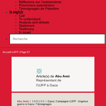
Réflexions sur l’antisionisme
Prisonniers palestiniens
Témoignages de Palestine
In english
Call
To understand
Analysis and debate
Statement
Testimony
In israel
Accueil UJFP
|
Page 57
Article(s) de
Abu Amir
Représentant de
l'UJFP à Gaza
Abu Amir
15/01/24
Gaza
|
Campagne UJFP : Urgence
guerre à Gaza
|
Témoignages