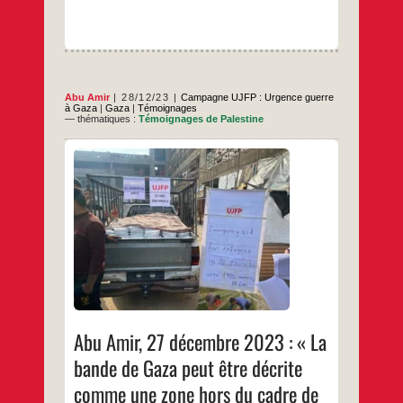
Abu Amir
28/12/23
Campagne UJFP : Urgence guerre
à Gaza
|
Gaza
|
Témoignages
— thématiques :
Témoignages de Palestine
Dans la région d’Al-Zawaida, plus
précisément dans l’école préparatoire
communale pour réfugiés d’Al-Zawaida, plus
de 350 familles ont trouvé refuge dans cette
école en cours de construction, s’abritant
entre ses murs des bombardements, du
froid et de la pluie.La plupart de ces familles
Abu
…
ont quitté les régions de Nuseirat et
Amir,
27
…
décembre
2023
:
« La
Abu Amir, 27 décembre 2023 : « La
bande
de
bande de Gaza peut être décrite
Gaza
peut
comme une zone hors du cadre de
être