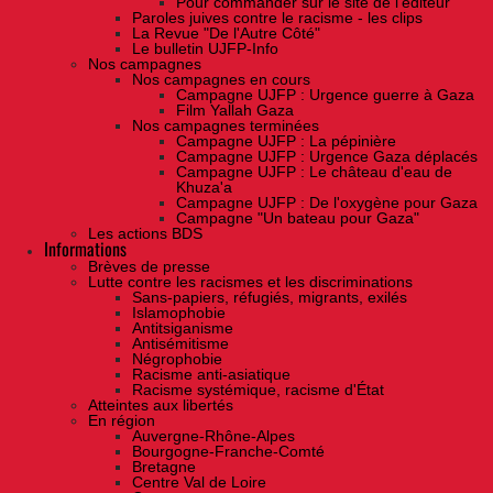
Pour commander sur le site de l'éditeur
Paroles juives contre le racisme - les clips
La Revue "De l'Autre Côté"
Le bulletin UJFP-Info
Nos campagnes
Nos campagnes en cours
Campagne UJFP : Urgence guerre à Gaza
Film Yallah Gaza
Nos campagnes terminées
Campagne UJFP : La pépinière
Campagne UJFP : Urgence Gaza déplacés
Campagne UJFP : Le château d'eau de
Khuza'a
Campagne UJFP : De l'oxygène pour Gaza
Campagne "Un bateau pour Gaza"
Les actions BDS
Informations
Brèves de presse
Lutte contre les racismes et les discriminations
Sans-papiers, réfugiés, migrants, exilés
Islamophobie
Antitsiganisme
Antisémitisme
Négrophobie
Racisme anti-asiatique
Racisme systémique, racisme d'État
Atteintes aux libertés
En région
Auvergne-Rhône-Alpes
Bourgogne-Franche-Comté
Bretagne
Centre Val de Loire