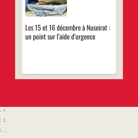
15
et
…
16
décembre
à
Nuseirat
Les 15 et 16 décembre à Nuseirat :
:
un
un point sur l’aide d’urgence
point
sur
l’aide
d’urgence
«
1
...