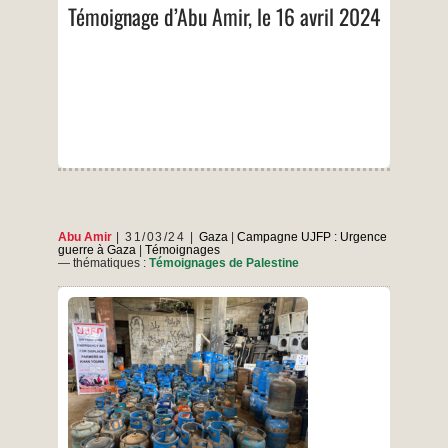
avril
Témoignage d’Abu Amir, le 16 avril 2024
2024
Abu Amir
31/03/24
Gaza
|
Campagne UJFP : Urgence
guerre à Gaza
|
Témoignages
— thématiques :
Témoignages de Palestine
Le 31 mars 2024 Avant l’arrivée du mois de
Ramadan, la plupart des habitants de la bande
de Gaza et moi-même pensions que ce mois
béni apporterait calme et réconfort à tous,
d’autant plus qu’il s’agit d’un mois généreux et
Témoi
qu’il n’est pas permis d’y verser du sang. Mais
Témoignage
…
Israël
de
Gaza