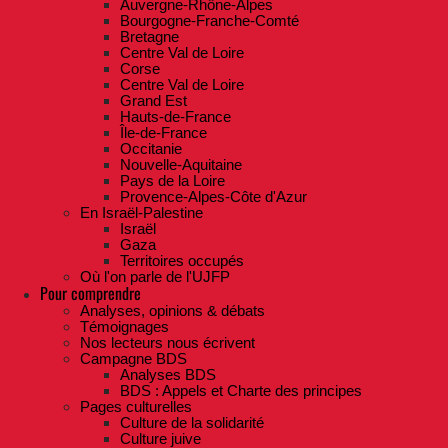
Auvergne-Rhône-Alpes
Bourgogne-Franche-Comté
Bretagne
Centre Val de Loire
Corse
Centre Val de Loire
Grand Est
Hauts-de-France
Île-de-France
Occitanie
Nouvelle-Aquitaine
Pays de la Loire
Provence-Alpes-Côte d'Azur
En Israël-Palestine
Israël
Gaza
Territoires occupés
Où l'on parle de l'UJFP
Pour comprendre
Analyses, opinions & débats
Témoignages
Nos lecteurs nous écrivent
Campagne BDS
Analyses BDS
BDS : Appels et Charte des principes
Pages culturelles
Culture de la solidarité
Culture juive