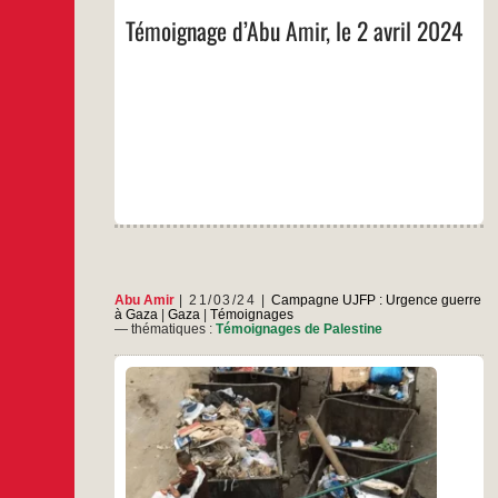
le
2
Témoignage d’Abu Amir, le 2 avril 2024
avril
2024
Abu Amir
21/03/24
Campagne UJFP : Urgence guerre
à Gaza
|
Gaza
|
Témoignages
— thématiques :
Témoignages de Palestine
(Envoyé le 21 mars par Whatsapp) Mardi 19
mars. Depuis le 7 octobre, l’occupant israélien
poursuit sa guerre d’anéantissement contre la
bande de Gaza. Cette guerre devient plus
féroce de jour en jour. Les massacres perpétrés
au cours des dernières 48 heures ont fait des