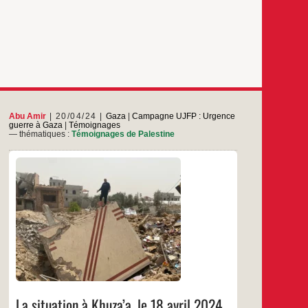
Abu Amir
20/04/24
Gaza
|
Campagne UJFP : Urgence
guerre à Gaza
|
Témoignages
— thématiques :
Témoignages de Palestine
L’équipe de l’UJFP Gaza a visité le siège de
l’UJFP dans la région de Khuza’a. Après le
retrait des forces d’occupation de la ville de
Khan Yunis vers les zones occupées en 1948
(comprendre Israël), nous nous sommes
rendus au siège de l’UJFP dans la zone de
La
…
Khuza’a pour constater
situation
à
…
Khuza’a,
le
18
La situation à Khuza’a, le 18 avril 2024
avril