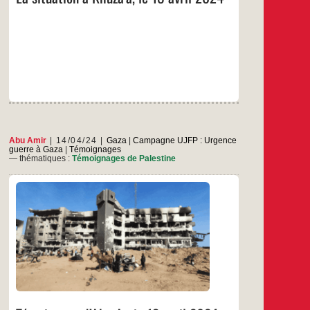
2024
Abu Amir
14/04/24
Gaza
|
Campagne UJFP : Urgence
guerre à Gaza
|
Témoignages
— thématiques :
Témoignages de Palestine
Compte tenu des attaques féroces de
l’occupant sur toutes les zones de la bande de
Gaza, qui se sont intensifiées les premier et
deuxième jours de l’Aïd al-Fitr, les citoyens ont
été contraints de fuir à nouveau la zone nord de
Nuseirat vers Deir Al-Balah, Al-Mawasi, Khan
Témoignage
…
Yunis et Rafah.
d’Abu
Amir,
…
13
avril