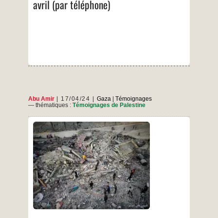
avril (par téléphone)
23
avril
(par
téléphone)
Abu Amir
17/04/24
Gaza
|
Témoignages
— thématiques :
Témoignages de Palestine
Un nouveau crime a lieu contre notre peuple.
L’occupant cherche à vider la ville de Beit
Hanoun et la région orientale de Jabalia, au nord
de Gaza. La nuit dernière, l’armée d’occupation
a mené une opération militaire et ses bulldozers
et ses chars ont avancé vers les centres
Témoignage
…
d’hébergement de
d’Abu
Amir,
…
le
16