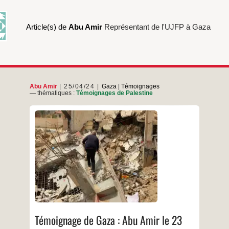
Article(s) de
Abu Amir
Représentant de l'UJFP à Gaza
Abu Amir
25/04/24
Gaza
|
Témoignages
— thématiques :
Témoignages de Palestine
La situation dans la bande de Gaza se
détériore. À Nuseirat l’armée a rasé des
quartiers entiers. Ce matin encore nous venons
d’apprendre la destruction d’un immeuble où
vivent des gens que nous connaissons. Nous
attendons avec anxiété des informations. Dans
le camp des paysans et de leurs familles
Témoignage
…
Depuis
de
Gaza
…
:
Abu
Témoignage de Gaza : Abu Amir le 23
Amir
le