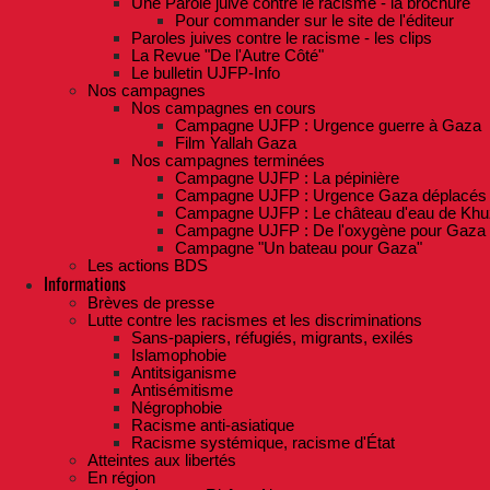
Une Parole juive contre le racisme - la brochure
Pour commander sur le site de l'éditeur
Paroles juives contre le racisme - les clips
La Revue "De l'Autre Côté"
Le bulletin UJFP-Info
Nos campagnes
Nos campagnes en cours
Campagne UJFP : Urgence guerre à Gaza
Film Yallah Gaza
Nos campagnes terminées
Campagne UJFP : La pépinière
Campagne UJFP : Urgence Gaza déplacés
Campagne UJFP : Le château d'eau de Khu
Campagne UJFP : De l'oxygène pour Gaza
Campagne "Un bateau pour Gaza"
Les actions BDS
Informations
Brèves de presse
Lutte contre les racismes et les discriminations
Sans-papiers, réfugiés, migrants, exilés
Islamophobie
Antitsiganisme
Antisémitisme
Négrophobie
Racisme anti-asiatique
Racisme systémique, racisme d'État
Atteintes aux libertés
En région