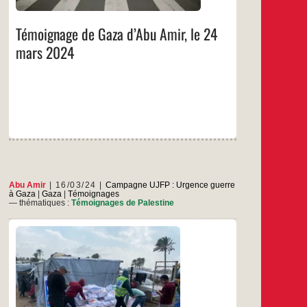
d’Abu
Amir,
le
Témoignage de Gaza d’Abu Amir, le 24
24
mars
mars 2024
2024
Abu Amir
16/03/24
Campagne UJFP : Urgence guerre
à Gaza
|
Gaza
|
Témoignages
— thématiques :
Témoignages de Palestine
Par Whatsapp Le travail de l’équipe de l’UJFP
L’équipe de l’UJFP à Gaza continue de travailler
pour soulager les agriculteurs pendant le mois
de Ramadan en fournissant des repas aux
familles d’agriculteurs qui jeûnent dans le camp
pendant le Ramadan. L’équipe travaille