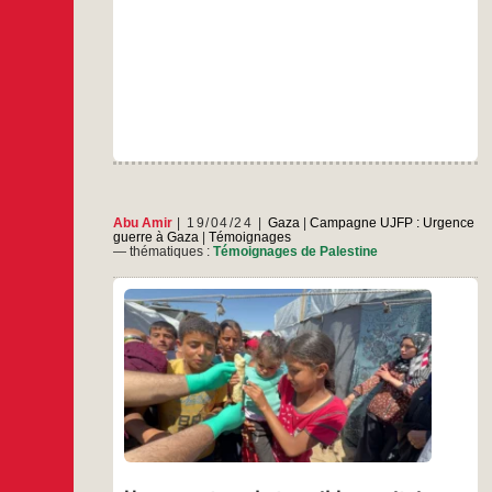
Abu Amir
19/04/24
Gaza
|
Campagne UJFP : Urgence
guerre à Gaza
|
Témoignages
— thématiques :
Témoignages de Palestine
La crise humanitaire s’est considérablement
aggravée dans la plupart des régions de Gaza,
notamment en raison de la cessation des
activités de la plus grande organisation
humanitaire de la bande de Gaza, qui
fournissait de la nourriture à une grande partie
des personnes déplacées, ce qui a provoqué
Un
…
une famine
rapport
sur
…
le