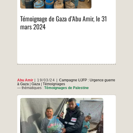
…
d’Abu
Amir,
le
Témoignage de Gaza d’Abu Amir, le 31
31
mars
mars 2024
2024
Abu Amir
19/03/24
Campagne UJFP : Urgence guerre
à Gaza
|
Gaza
|
Témoignages
— thématiques :
Témoignages de Palestine
Informations sur la situation dans la bande de
Gaza La crise humanitaire s’aggrave de jour en
jour en raison de l’escalade des attaques de
l’occupant contre la bande de Gaza, qui fait face
à la guerre la plus féroce depuis la Nakba de
1948. Les attaques incessantes contre la bande