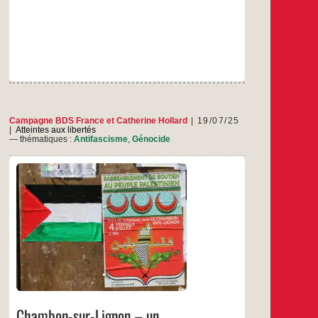
du
droit
international
en
Palestine
Campagne BDS France
et
Catherine Hollard
19/07/25
Atteintes aux libertés
— thématiques :
Antifascisme
,
Génocide
Vendredi 4 juillet, le Collectif autonome Haute-
Loire a appelé à un rassemblement de soutien
au peuple palestinien au Chambon-sur-Lignon.
Ce rassemblement s’est vu interdit par le préfet
de Haute Loire sous prétexte qu’il serait rejoint
par des militants de la campagne BDS (Boycott
Désinvestissement Sanctions) venus de la
Chambon-
…
Loire… alors
sur-
Lignon
…
–
un
Chambon-sur-Lignon – un
rassemblement