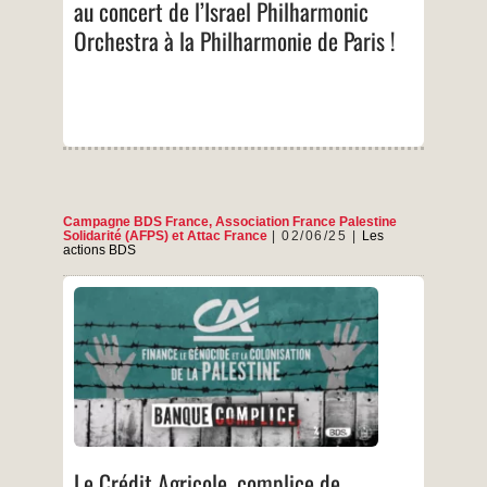
au concert de l’Israel Philharmonic
!
Non
Orchestra à la Philharmonie de Paris !
au
concert
de
l’Israel
Philharmonic
Orchestra
à
la
Philharmonie
de
Paris
Campagne BDS France
,
Association France Palestine
Solidarité (AFPS)
et
Attac France
02/06/25
Les
!
actions BDS
Dans le cadre de la campagne Banque
Complice, la campagne BDS France, l’AFPS et
Attac publient une note de synthèse dans
laquelle nous mettons en lumière, avec de
nombreux chiffres, le rôle complice du Crédit
agricole dans le financement de la colonisation
illégale de la Palestine, du maintien du régime
Le
Communi
…
Crédit
Agricole,
pr
…
Le Crédit Agricole, complice de
complice
com