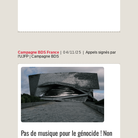
non
!
Campagne BDS France
04/11/25
Appels signés par
l'UJFP
|
Campagne BDS
La Campagne BDS France s’est associée à
plusieurs organisations pour demander entre
autres l’annulation du concert de l’Israel
Philharmonic Orchestra prévu le 6 novembre à
la Philharmonie de Paris. Le 6 novembre, la
Philharmonie de Paris accueille le chef
d’orchestre Lahav Shani et l’Orchestre
philharmonique d’Israël (IPO) — ambassadeur
Pas
…
culturel
de
musique
…
pour
Pas de musique pour le génocide ! Non
le
génocide