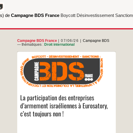
(s) de
Campagne BDS France
Boycott Désinvestissement Sanction
Campagne BDS France
07/06/26
Campagne BDS
— thématiques :
Droit international
La France doit mettre en place un embargo
contre le régime génocidaire israélien, plutôt
que d’offrir une vitrine à ses technologies
militaires ! Du 15 au 19 juin prochain, le salon
Eurosatory, l’un des plus grands salons de
l’armement au monde, se tiendra de nouveau
La
…
en région parisienne. Et de
participation
La participation des entreprises
des
…
entreprises
d’armement israéliennes à Eurosatory,
d’armement
c’est toujours non !
israéliennes
à
Eurosatory,
c’est
toujours