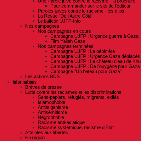
Une Parole juive contre le racisme - la brochure
Pour commander sur le site de l'éditeur
Paroles juives contre le racisme - les clips
La Revue "De l'Autre Côté"
Le bulletin UJFP-Info
Nos campagnes
Nos campagnes en cours
Campagne UJFP : Urgence guerre à Gaza
Film Yallah Gaza
Nos campagnes terminées
Campagne UJFP : La pépinière
Campagne UJFP : Urgence Gaza déplacés
Campagne UJFP : Le château d'eau de Khu
Campagne UJFP : De l'oxygène pour Gaza
Campagne "Un bateau pour Gaza"
Les actions BDS
Informations
Brèves de presse
Lutte contre les racismes et les discriminations
Sans-papiers, réfugiés, migrants, exilés
Islamophobie
Antitsiganisme
Antisémitisme
Négrophobie
Racisme anti-asiatique
Racisme systémique, racisme d'État
Atteintes aux libertés
En région