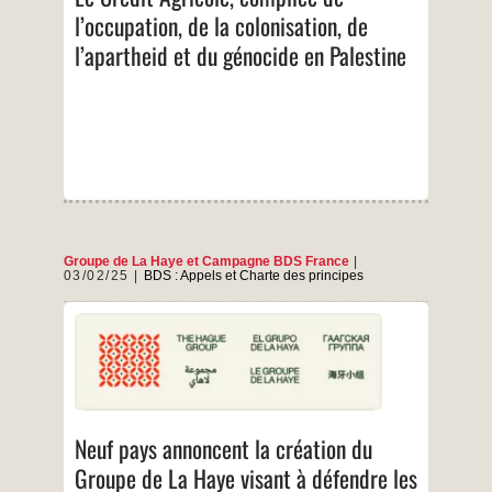
de
l’occupation, de la colonisation, de
l’occupation,
AF
de
l’apartheid et du génocide en Palestine
la
Fra
colonisation,
de
l’apartheid
et
Globa
du
Solida
génocide
en
Palestine
Groupe de La Haye
et
Campagne BDS France
03/02/25
BDS : Appels et Charte des principes
DÉCLARATION CONJOINTE INAUGURALE
DU GROUPE DE LA HAYE Groupe de La
Haye, 31 janvier 2025. Nous, représentants des
gouvernements du Belize, de l’État plurinational
de Bolivie, de la République de Colombie, de la
République de Cuba, de la République du
Neuf pays annoncent la création du
Honduras, de la Malaisie, de la République de
Neuf
…
Namibie, de la
Groupe de La Haye visant à défendre les
pays