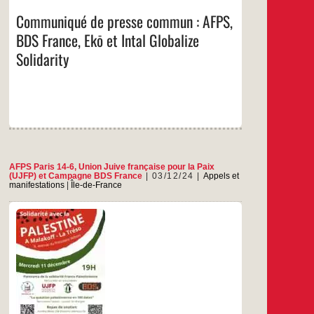
:
Communiqué de presse commun : AFPS,
PS,
BDS
BDS France, Ekō et Intal Globalize
nce,
Ekō
Solidarity
et
Intal
lize
rity
AFPS Paris 14-6
,
Union Juive française pour la Paix
(UJFP)
et
Campagne BDS France
03/12/24
Appels et
manifestations
|
Île-de-France
Mercredi 11 décembre à 19hLa Tréso8, avenue
du Président Wilson
…