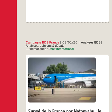
Campagne BDS France
02/01/26
Analyses BDS
|
Analyses, opinions & débats
— thématiques :
Droit international
Selon les données du site Flight Radar, ce 28
décembre 2025, Benyamin Netanyahu, Premier
ministre israélien, visé par un mandat d’arrêt
délivré par la Cour pénale internationale (CPI) le
21 novembre 2024, a survolé la France à bord
du « Wings of Zion » pour se rendre en Floride
Survol
…
et participer à une
de
la
…
France
par
Netanyahu
Survol de la France par Netanyahu : le
: