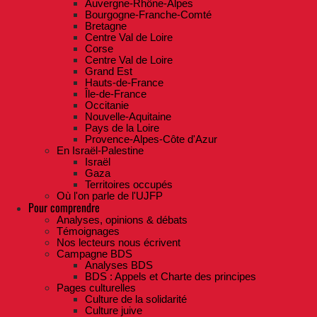
Auvergne-Rhône-Alpes
Bourgogne-Franche-Comté
Bretagne
Centre Val de Loire
Corse
Centre Val de Loire
Grand Est
Hauts-de-France
Île-de-France
Occitanie
Nouvelle-Aquitaine
Pays de la Loire
Provence-Alpes-Côte d'Azur
En Israël-Palestine
Israël
Gaza
Territoires occupés
Où l'on parle de l'UJFP
Pour comprendre
Analyses, opinions & débats
Témoignages
Nos lecteurs nous écrivent
Campagne BDS
Analyses BDS
BDS : Appels et Charte des principes
Pages culturelles
Culture de la solidarité
Culture juive