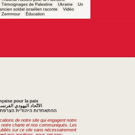
Témoignages de Palestine
Ukraine
Un
ancien soldat israélien raconte
Vidéo
Zemmour
Éducation
nçaise pour la paix
الاتّحاد اليهودي الفرنس
ההתאחדות היהודית הצרפתי
cations de notre site qui engagent notre
t notre charte et nos communiqués. Les
publiés sur ce site sans nécessairement
ent nos positions, nous ont paru