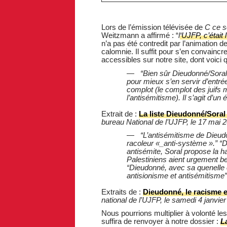
Lors de l’émission télévisée de
C ce s
Weitzmann a affirmé : “
l
‘UJFP, c’était
n’a pas été contredit par l’animation d
calomnie. Il suffit pour s’en convain
accessibles sur notre site, dont voici 
“Bien sûr Dieudonné/Soral 
pour mieux s’en servir d’entré
complot (le complot des juifs
l’antisémitisme). Il s’agit d’un
Extrait de :
La liste Dieudonné/Soral
bureau National de l’UJFP, le 17 mai 
“L’antisémitisme de Dieud
racoleur «
_
anti-système ».” “
antisémite, Soral propose la 
Palestiniens aient urgement beso
“Dieudonné, avec sa quenelle 
antisionisme et antisémitisme”
Extraits de :
Dieudonné, le racisme e
national de l’UJFP, le samedi 4 janvie
Nous pourrions multiplier à volonté les
suffira de renvoyer à notre dossier :
L