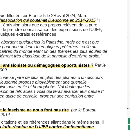
oir
diffusée sur France 5 le 29 avril 2024, Marc
 l’association qui soutenait Dieudonné en 2014-2015
.” Il
e l’émission alors que ces propos relèvent de la pure
cre de prendre connaissance des expressions de l’UJFP,
quelques extraits et références :
abordent quelquefois la Palestine, mais ce n’est que
e pour une de leurs thématiques préférées : celle du
 maîtres du monde étant un des thèmes les plus éculés de
 élément très classique de la panoplie d’extrême-droite.”
 : antisioniste ou démagogues opportunistes ?
Par le
2009
onné se pare de plus en plus des plumes d’un discours
Dieudonné propose pitoyablement une quenelle
haine antisémite et homophobe. Nul doute que les
in de tels alliés ! Voilà qui ferait avancer leur cause !”
en guise de cervelle, promeut une confusion entre
.
t le fascisme ne nous font pas rire
, par le Bureau
r 2014
 citations et les références allant dans le même sens. Il
a lutte résolue de l’UJFP contre l’antisémitisme
.