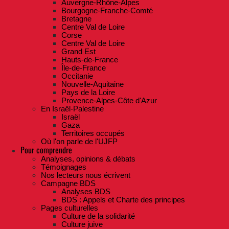
Auvergne-Rhône-Alpes
Bourgogne-Franche-Comté
Bretagne
Centre Val de Loire
Corse
Centre Val de Loire
Grand Est
Hauts-de-France
Île-de-France
Occitanie
Nouvelle-Aquitaine
Pays de la Loire
Provence-Alpes-Côte d'Azur
En Israël-Palestine
Israël
Gaza
Territoires occupés
Où l'on parle de l'UJFP
Pour comprendre
Analyses, opinions & débats
Témoignages
Nos lecteurs nous écrivent
Campagne BDS
Analyses BDS
BDS : Appels et Charte des principes
Pages culturelles
Culture de la solidarité
Culture juive