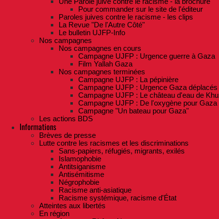
Une Parole juive contre le racisme - la brochure
Pour commander sur le site de l'éditeur
Paroles juives contre le racisme - les clips
La Revue "De l'Autre Côté"
Le bulletin UJFP-Info
Nos campagnes
Nos campagnes en cours
Campagne UJFP : Urgence guerre à Gaza
Film Yallah Gaza
Nos campagnes terminées
Campagne UJFP : La pépinière
Campagne UJFP : Urgence Gaza déplacés
Campagne UJFP : Le château d'eau de Khu
Campagne UJFP : De l'oxygène pour Gaza
Campagne "Un bateau pour Gaza"
Les actions BDS
Informations
Brèves de presse
Lutte contre les racismes et les discriminations
Sans-papiers, réfugiés, migrants, exilés
Islamophobie
Antitsiganisme
Antisémitisme
Négrophobie
Racisme anti-asiatique
Racisme systémique, racisme d'État
Atteintes aux libertés
En région