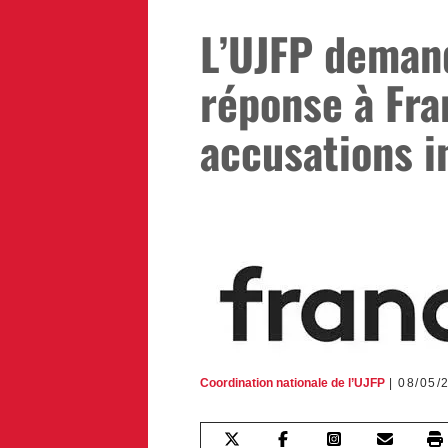
L’UJFP demand
réponse à Fra
accusations i
Coordination nationale de l’UJFP
08/05/