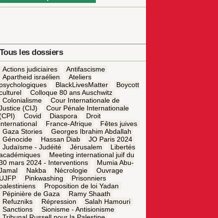
Tous les dossiers
Actions judiciaires
Antifascisme
Apartheid israélien
Ateliers
psychologiques
BlackLivesMatter
Boycott
culturel
Colloque 80 ans Auschwitz
Colonialisme
Cour Internationale de
Justice (CIJ)
Cour Pénale Internationale
(CPI)
Covid
Diaspora
Droit
international
France-Afrique
Fêtes juives
Gaza Stories
Georges Ibrahim Abdallah
Génocide
Hassan Diab
JO Paris 2024
Judaïsme - Judéité
Jérusalem
Libertés
académiques
Meeting international juif du
30 mars 2024 - Interventions
Mumia Abu-
Jamal
Nakba
Nécrologie
Ouvrage
UJFP
Pinkwashing
Prisonniers
palestiniens
Proposition de loi Yadan
Pépinière de Gaza
Ramy Shaath
Refuzniks
Répression
Salah Hamouri
Sanctions
Sionisme - Antisionisme
Tribunal Russell pour la Palestine