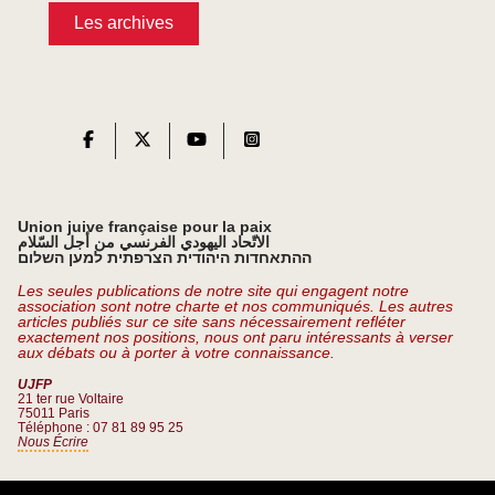
Les archives
Union juive française pour la paix
الاتّحاد اليهودي الفرنسي من أجل السّلام
ההתאחדות היהודית הצרפתית למען השלום
Les seules publications de notre site qui engagent notre
association sont notre charte et nos communiqués. Les autres
articles publiés sur ce site sans nécessairement refléter
exactement nos positions, nous ont paru intéressants à verser
aux débats ou à porter à votre connaissance.
UJFP
21 ter rue Voltaire
75011 Paris
Téléphone : 07 81 89 95 25
Nous Écrire