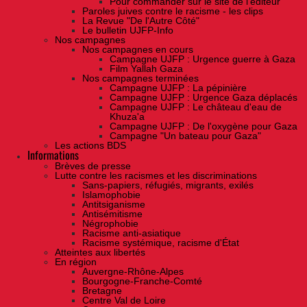
Pour commander sur le site de l'éditeur
Paroles juives contre le racisme - les clips
La Revue "De l'Autre Côté"
Le bulletin UJFP-Info
Nos campagnes
Nos campagnes en cours
Campagne UJFP : Urgence guerre à Gaza
Film Yallah Gaza
Nos campagnes terminées
Campagne UJFP : La pépinière
Campagne UJFP : Urgence Gaza déplacés
Campagne UJFP : Le château d'eau de
Khuza'a
Campagne UJFP : De l'oxygène pour Gaza
Campagne "Un bateau pour Gaza"
Les actions BDS
Informations
Brèves de presse
Lutte contre les racismes et les discriminations
Sans-papiers, réfugiés, migrants, exilés
Islamophobie
Antitsiganisme
Antisémitisme
Négrophobie
Racisme anti-asiatique
Racisme systémique, racisme d'État
Atteintes aux libertés
En région
Auvergne-Rhône-Alpes
Bourgogne-Franche-Comté
Bretagne
Centre Val de Loire