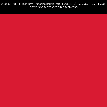
© 2026 | UJFP | Union juive Française pour la Paix |
|
الاتّحاد اليهودي الفرنسي من أجل السّلام
ההתאחדות היהודית הצרפתית למען השלום