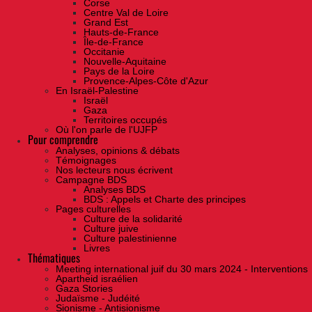
Corse
Centre Val de Loire
Grand Est
Hauts-de-France
Île-de-France
Occitanie
Nouvelle-Aquitaine
Pays de la Loire
Provence-Alpes-Côte d'Azur
En Israël-Palestine
Israël
Gaza
Territoires occupés
Où l'on parle de l'UJFP
Pour comprendre
Analyses, opinions & débats
Témoignages
Nos lecteurs nous écrivent
Campagne BDS
Analyses BDS
BDS : Appels et Charte des principes
Pages culturelles
Culture de la solidarité
Culture juive
Culture palestinienne
Livres
Thématiques
Meeting international juif du 30 mars 2024 - Interventions
Apartheid israélien
Gaza Stories
Judaïsme - Judéité
Sionisme - Antisionisme