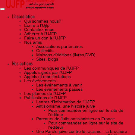
Skip
to
the
content
L'association
Qui sommes nous?
Ecrire à l’Ujfp
Contactez-nous
Adhérer à l’UJFP
Faire un don à l’UJFP
Nos amis
Associations partenaires
Collectifs
Maisons d’éditions (livres,DVD)
Sites, blogs
Nos actions
Les communiqués de l'UJFP
Appels signés par l'UJFP
Appels et manifestations
Les événements
Les événements à venir
Les événements passés
Les plumes de l'UJFP
Publications de l'UJFP
Lettres d'information de l'UJFP
Antisionisme, une histoire juive
Pour commander en ligne sur le site de
l'éditeur
Parcours de Juifs antisionistes en France
Pour commander en ligne sur le site de
l'éditeur
Une Parole juive contre le racisme - la brochure