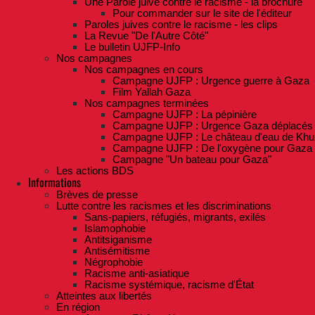
Une Parole juive contre le racisme - la brochure
Pour commander sur le site de l'éditeur
Paroles juives contre le racisme - les clips
La Revue "De l'Autre Côté"
Le bulletin UJFP-Info
Nos campagnes
Nos campagnes en cours
Campagne UJFP : Urgence guerre à Gaza
Film Yallah Gaza
Nos campagnes terminées
Campagne UJFP : La pépinière
Campagne UJFP : Urgence Gaza déplacés
Campagne UJFP : Le château d'eau de Khu
Campagne UJFP : De l'oxygène pour Gaza
Campagne "Un bateau pour Gaza"
Les actions BDS
Informations
Brèves de presse
Lutte contre les racismes et les discriminations
Sans-papiers, réfugiés, migrants, exilés
Islamophobie
Antitsiganisme
Antisémitisme
Négrophobie
Racisme anti-asiatique
Racisme systémique, racisme d'État
Atteintes aux libertés
En région