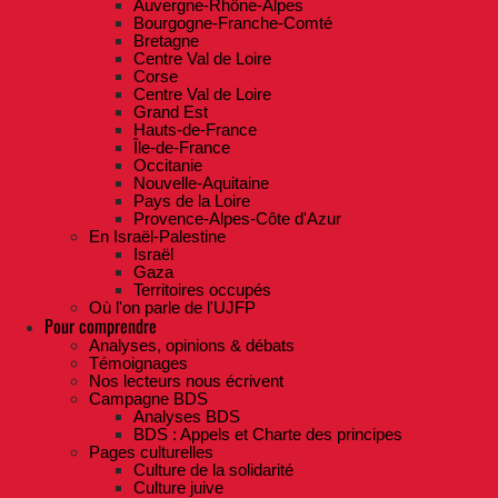
Auvergne-Rhône-Alpes
Bourgogne-Franche-Comté
Bretagne
Centre Val de Loire
Corse
Centre Val de Loire
Grand Est
Hauts-de-France
Île-de-France
Occitanie
Nouvelle-Aquitaine
Pays de la Loire
Provence-Alpes-Côte d'Azur
En Israël-Palestine
Israël
Gaza
Territoires occupés
Où l'on parle de l'UJFP
Pour comprendre
Analyses, opinions & débats
Témoignages
Nos lecteurs nous écrivent
Campagne BDS
Analyses BDS
BDS : Appels et Charte des principes
Pages culturelles
Culture de la solidarité
Culture juive