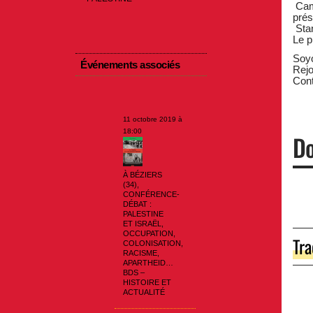
Camp
prés
Stan
Le p
So
Événements associés
Rejo
Cont
11 octobre 2019 à
18:00
Do
À BÉZIERS
(34),
CONFÉRENCE-
DÉBAT :
PALESTINE
ET ISRAËL,
OCCUPATION,
Tra
COLONISATION,
RACISME,
APARTHEID…
BDS –
HISTOIRE ET
ACTUALITÉ