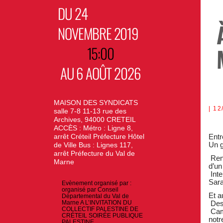
DU 24
NOVEMBRE 2019
15:00
AU 6 AOÛT 2026
MAISON DES SYNDICATS
12
salle 7-8 11-13 rue des
Archives, 94000 CRETEIL
ACCÈS : Métro : Ligne 8,
arrêt Créteil Préfecture Hôtel
Entr
Un g
de Ville Bus : Lignes 117,
arrêt Préfecture du Val de
Renc
Marne
d’un
Inte
Sara
Evènement organisé par :
organisé par Conseil
Et a
Départemental du Val de
Des 
Marne A L’INVITATION DU
COLLECTIF PALESTINE DE
Camp
CRÉTEIL SOIRÉE PUBLIQUE
notr
PALESTINE