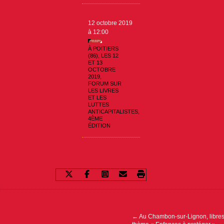
12 octobre 2019
à 12:00
À POITIERS
(86), LES 12
ET 13
OCTOBRE
2019,
FORUM SUR
LES LIVRES
ET LES
LUTTES
ANTICAPITALISTES,
4ÈME
ÉDITION
Navigation
de
l’article
←
Au Chambon-sur-Lignon, libre