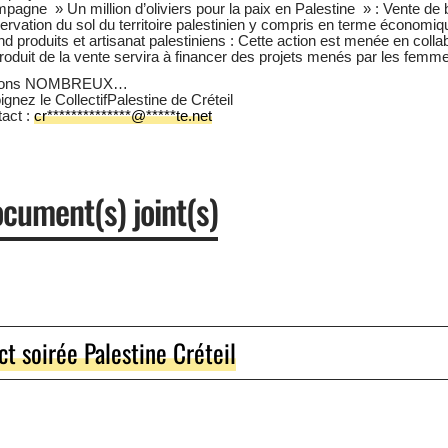
agne » Un million d’oliviers pour la paix en Palestine » : Vente de bo
ervation du sol du territoire palestinien y compris en terme économiq
d produits et artisanat palestiniens : Cette action est menée en colla
roduit de la vente servira à financer des projets menés par les femm
yons NOMBREUX…
ignez le CollectifPalestine de Créteil
act :
cr
**************
@
*****
te.net
cument(s) joint(s)
ct soirée Palestine Créteil