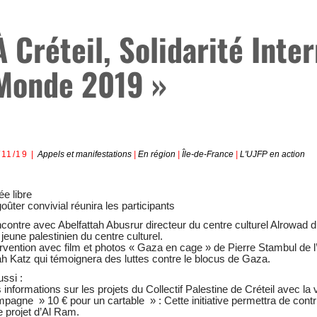
À Créteil, Solidarité Inte
Monde 2019 »
/11/19
Appels et manifestations
|
En région
|
Île-de-France
|
L'UJFP en action
ée libre
oûter convivial réunira les participants
ontre avec Abelfattah Abusrur directeur du centre culturel Alrowad
 jeune palestinien du centre culturel.
rvention avec film et photos « Gaza en cage » de Pierre Stambul de 
h Katz qui témoignera des luttes contre le blocus de Gaza.
ussi :
informations sur les projets du Collectif Palestine de Créteil avec la 
agne » 10 € pour un cartable » : Cette initiative permettra de contri
e projet d’Al Ram.