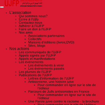
Skip
to
the
content
L'association
Qui sommes nous?
Ecrire à l’Ujfp
Contactez-nous
Adhérer à l’UJFP
Faire un don à l’UJFP
Nos amis
Associations partenaires
Collectifs
Maisons d’éditions (livres,DVD)
Sites, blogs
Nos actions
Les communiqués de l'UJFP
Appels signés par l'UJFP
Appels et manifestations
Les événements
Les événements à venir
Les événements passés
Les plumes de l'UJFP
Publications de l'UJFP
Lettres d'information de l'UJFP
Antisionisme, une histoire juive
Pour commander en ligne sur le site de
l'éditeur
Parcours de Juifs antisionistes en France
Pour commander en ligne sur le site de
l'éditeur
Une Parole juive contre le racisme - la brochure
Pour commander sur le site de l'éditeur