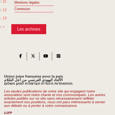
11
Mentions légales
Connexion
12
13
»
Les archives
Union juive française pour la paix
الاتّحاد اليهودي الفرنسي من أجل السّلام
ההתאחדות היהודית הצרפתית למען השלום
Les seules publications de notre site qui engagent notre
association sont notre charte et nos communiqués. Les autres
articles publiés sur ce site sans nécessairement refléter
exactement nos positions, nous ont paru intéressants à verser
aux débats ou à porter à votre connaissance.
UJFP