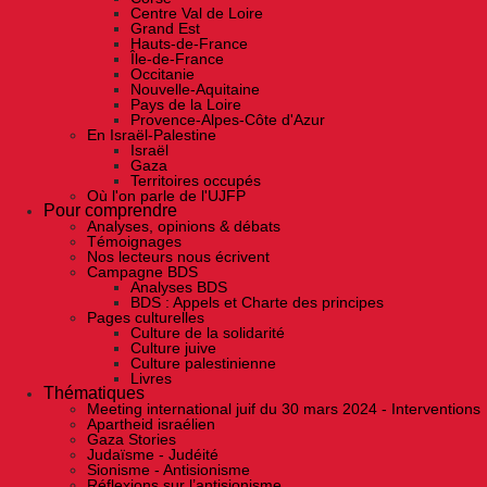
Centre Val de Loire
Grand Est
Hauts-de-France
Île-de-France
Occitanie
Nouvelle-Aquitaine
Pays de la Loire
Provence-Alpes-Côte d'Azur
En Israël-Palestine
Israël
Gaza
Territoires occupés
Où l'on parle de l'UJFP
Pour comprendre
Analyses, opinions & débats
Témoignages
Nos lecteurs nous écrivent
Campagne BDS
Analyses BDS
BDS : Appels et Charte des principes
Pages culturelles
Culture de la solidarité
Culture juive
Culture palestinienne
Livres
Thématiques
Meeting international juif du 30 mars 2024 - Interventions
Apartheid israélien
Gaza Stories
Judaïsme - Judéité
Sionisme - Antisionisme
Réflexions sur l’antisionisme