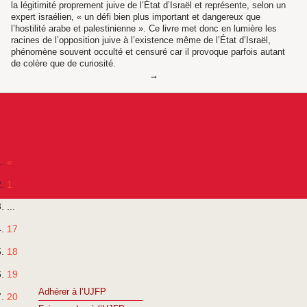
la légitimité proprement juive de l’État d’Israël et représente, selon un
expert israélien, « un défi bien plus important et dangereux que
l’hostilité arabe et palestinienne ». Ce livre met donc en lumière les
racines de l’opposition juive à l’existence même de l’État d’Israël,
phénomène souvent occulté et censuré car il provoque parfois autant
de colère que de curiosité.
«
1
...
17
18
19
Adhérer à l’UJFP
20