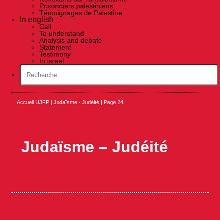
Prisonniers palestiniens
Témoignages de Palestine
In english
Call
To understand
Analysis and debate
Statement
Testimony
In israel
Accueil UJFP
|
Judaïsme - Judéité
|
Page 24
Judaïsme – Judéité