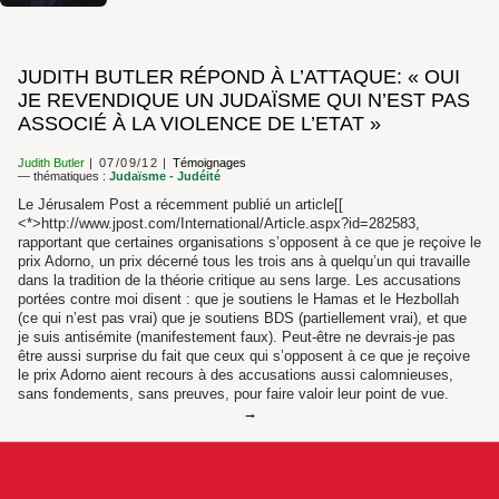
JUDITH BUTLER RÉPOND À L’ATTAQUE: « OUI
JE REVENDIQUE UN JUDAÏSME QUI N’EST PAS
ASSOCIÉ À LA VIOLENCE DE L’ETAT »
Judith Butler
07/09/12
Témoignages
— thématiques :
Judaïsme - Judéité
Le Jérusalem Post a récemment publié un article[[
<*>http://www.jpost.com/International/Article.aspx?id=282583,
rapportant que certaines organisations s’opposent à ce que je reçoive le
prix Adorno, un prix décerné tous les trois ans à quelqu’un qui travaille
dans la tradition de la théorie critique au sens large. Les accusations
portées contre moi disent : que je soutiens le Hamas et le Hezbollah
(ce qui n’est pas vrai) que je soutiens BDS (partiellement vrai), et que
je suis antisémite (manifestement faux). Peut-être ne devrais-je pas
être aussi surprise du fait que ceux qui s’opposent à ce que je reçoive
le prix Adorno aient recours à des accusations aussi calomnieuses,
sans fondements, sans preuves, pour faire valoir leur point de vue.