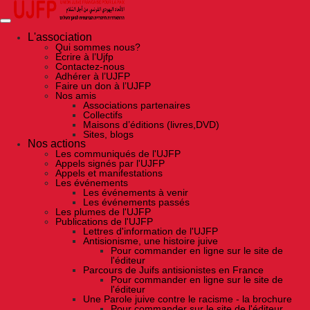
Skip
to
the
content
L'association
Qui sommes nous?
Ecrire à l’Ujfp
Contactez-nous
Adhérer à l’UJFP
Faire un don à l’UJFP
Nos amis
Associations partenaires
Collectifs
Maisons d’éditions (livres,DVD)
Sites, blogs
Nos actions
Les communiqués de l'UJFP
Appels signés par l'UJFP
Appels et manifestations
Les événements
Les événements à venir
Les événements passés
Les plumes de l'UJFP
Publications de l'UJFP
Lettres d'information de l'UJFP
Antisionisme, une histoire juive
Pour commander en ligne sur le site de
l'éditeur
Parcours de Juifs antisionistes en France
Pour commander en ligne sur le site de
l'éditeur
Une Parole juive contre le racisme - la brochure
Pour commander sur le site de l'éditeur