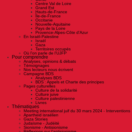
Centre Val de Loire
Grand Est
Hauts-de-France
Île-de-France
Occitanie
Nouvelle-Aquitaine
Pays de la Loire
Provence-Alpes-Côte d'Azur
En Israël-Palestine
Israël
Gaza
Territoires occupés
Où l'on parle de l'UJFP
Pour comprendre
Analyses, opinions & débats
Témoignages
Nos lecteurs nous écrivent
Campagne BDS
Analyses BDS
BDS : Appels et Charte des principes
Pages culturelles
Culture de la solidarité
Culture juive
Culture palestinienne
Livres
Thématiques
Meeting international juif du 30 mars 2024 - Interventions
Apartheid israélien
Gaza Stories
Judaïsme - Judéité
Sionisme - Antisionisme
Réflexions sur l’antisionisme