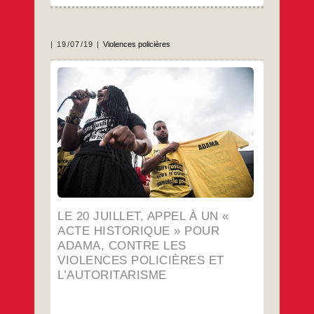
19/07/19
Violences policières
PAR COLLECTIF 11 JUILLET 2019
Ce 20 juillet, plusieurs collectifs issus des
quartiers populaires, des groupes de gilets
jaunes, des associations de solidarité envers
les migrants, des réseaux dénonçant les
violences policières se sont donnés rendez-
vous à Beaumont-sur-Oise, au nord de
Paris. Objectifs : soutenir les victimes des
violences policières, faire interdire les LBD
40 ou les grenades offensives, résister
ensemble à la répression qui s’abat sur la
moindre contestation. Voici leur appel et le
programme de l’événement.
LE 20 JUILLET, APPEL À UN «
…
ACTE HISTORIQUE » POUR
ADAMA, CONTRE LES
VIOLENCES POLICIÈRES ET
L’AUTORITARISME