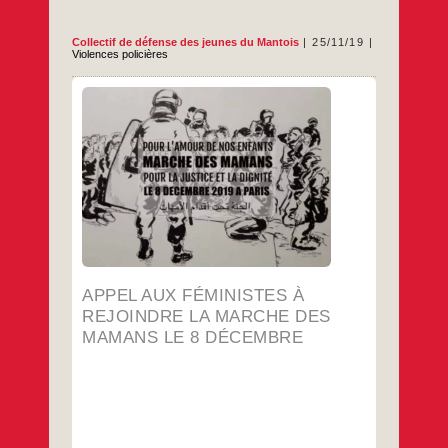
Collectif de défense des jeunes du Mantois
25/11/19
Violences policières
COLLECTIF DE
24 NOV. 2019 | PAR
|
DÉFENSE DES JEUNES DU MANTOIS
LE BLOG DE COLLECTIF DE
BLOG :
DÉFENSE DES JEUNES DU MANTOIS
La marche féministe de samedi dernier est
sans conteste un événement historique.
Nous y avons vu des lignes bouger, ce que
nous constations déjà sur le terrain
concernant le racisme et l’islamophobie en
particulier. Il faut creuser ce sillon.
…
APPEL AUX FÉMINISTES À
REJOINDRE LA MARCHE DES
MAMANS LE 8 DÉCEMBRE