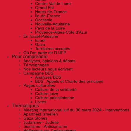
Centre Val de Loire
Grand Est
Hauts-de-France
Île-de-France
Occitanie
Nouvelle-Aquitaine
Pays de la Loire
Provence-Alpes-Côte d'Azur
En Israël-Palestine
Israël
Gaza
Territoires occupés
Où l'on parle de l'UJFP
Pour comprendre
Analyses, opinions & débats
Témoignages
Nos lecteurs nous écrivent
Campagne BDS
Analyses BDS
BDS : Appels et Charte des principes
Pages culturelles
Culture de la solidarité
Culture juive
Culture palestinienne
Livres
Thématiques
Meeting international juif du 30 mars 2024 - Interventions
Apartheid israélien
Gaza Stories
Judaïsme - Judéité
Sionisme - Antisionisme
Réflexions sur l’antisionisme