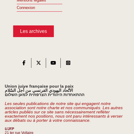
Mentions légales
Connexion
Les archives
Union juive française pour la paix
الاتّحاد اليهودي الفرنسي من أجل السّلام
ההתאחדות היהודית הצרפתית למען השלום
Les seules publications de notre site qui engagent notre
association sont notre charte et nos communiqués. Les autres
articles publiés sur ce site sans nécessairement refléter
exactement nos positions, nous ont paru intéressants à verser
aux débats ou à porter à votre connaissance.
UJFP
21 ter rue Voltaire