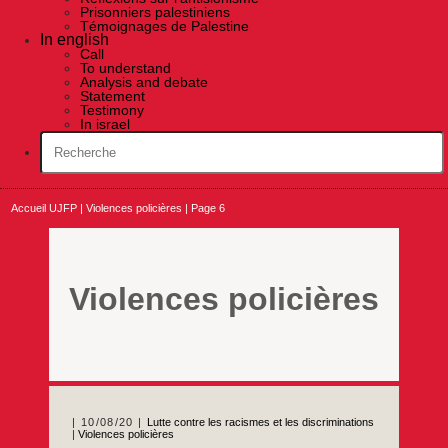
Prisonniers palestiniens
Témoignages de Palestine
In english
Call
To understand
Analysis and debate
Statement
Testimony
In israel
Accueil UJFP
|
Violences policières
|
Page 6
Violences policières
10/08/20
Lutte contre les racismes et les discriminations
|
Violences policières