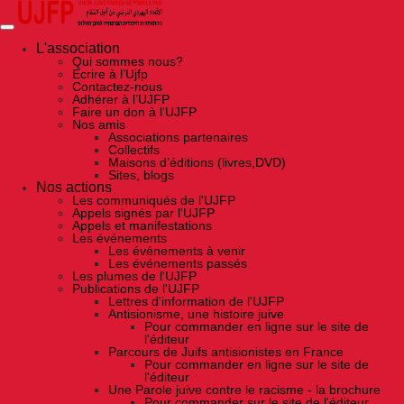
Skip
to
the
content
L'association
Qui sommes nous?
Ecrire à l’Ujfp
Contactez-nous
Adhérer à l’UJFP
Faire un don à l’UJFP
Nos amis
Associations partenaires
Collectifs
Maisons d’éditions (livres,DVD)
Sites, blogs
Nos actions
Les communiqués de l'UJFP
Appels signés par l'UJFP
Appels et manifestations
Les événements
Les événements à venir
Les événements passés
Les plumes de l'UJFP
Publications de l'UJFP
Lettres d'information de l'UJFP
Antisionisme, une histoire juive
Pour commander en ligne sur le site de
l'éditeur
Parcours de Juifs antisionistes en France
Pour commander en ligne sur le site de
l'éditeur
Une Parole juive contre le racisme - la brochure
Pour commander sur le site de l'éditeur