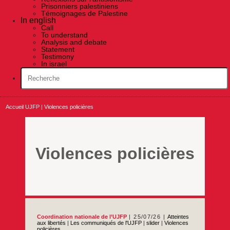
Prisonniers palestiniens
Témoignages de Palestine
In english
Call
To understand
Analysis and debate
Statement
Testimony
In israel
Accueil UJFP
|
Violences policières
Violences policières
Coordination nationale de l’UJFP
25/07/26
Atteintes
aux libertés
|
Les communiqués de l'UJFP
|
slider
|
Violences
policières