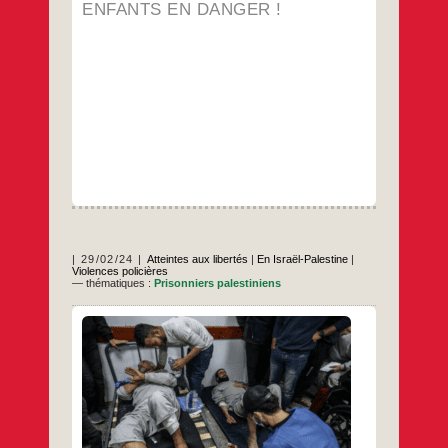
ENFANTS EN DANGER !
NOS
ENFANTS
EN
DANGER
!
29/02/24
Atteintes aux libertés
|
En Israël-Palestine
|
Violences policières
— thématiques :
Prisonniers palestiniens
Depuis des mois, des prisonniers
palestiniens témoignent des tortures qu’ils
subissent de la part des autorités militaires
et pénitentiaires israéliennes. De nouveaux
rapports mettent en lumière les abus, en
particulier les violences sexuelles, perpétrés
dans les centres de détention israéliens. Par
Yumna Patel 27 février 2024 Un groupe de