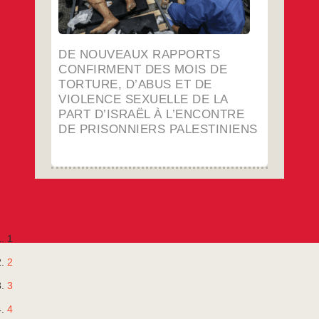
De
…
détenus
nouveaux
rapports
…
confirment
des
mois
DE NOUVEAUX RAPPORTS
de
torture,
CONFIRMENT DES MOIS DE
d’abus
TORTURE, D’ABUS ET DE
et
de
VIOLENCE SEXUELLE DE LA
violence
PART D’ISRAËL À L’ENCONTRE
sexuelle
de
DE PRISONNIERS PALESTINIENS
la
part
d’Israël
à
l’encontre
de
prisonniers
palestiniens
1
2
3
4