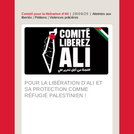
Comité pour la libération d'Ali
28/09/25
Atteintes aux
libertés
|
Pétitions
|
Violences policières
Signez la pétition Qui est Ali ? Ali est né dans
le camp de réfugié·es de Balata, à la
bordure de la ville de Naplouse, en
Cisjordanie. Sa famille y avait trouvé refuge
lors de son expulsion forcée en 1948 de la
ville de Jaffa dont elle est originaire. Comme
Pour
…
la
libération
…
d’Ali
et
sa
POUR LA LIBÉRATION D’ALI ET
protection
comme
SA PROTECTION COMME
réfugié
RÉFUGIÉ PALESTINIEN !
palestinien !