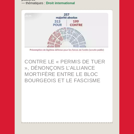
— thématiques :
Droit international
Le 7 juillet dernier, l’Assemblée nationale a
franchi un point de non-retour dans
l’escalade sécuritaire et autoritaire en
adoptant la proposition de loi instaurant une
« présomption d’usage légitime de l’arme »
pour les forces de l’ordre. En tant
qu’organisation juive, antiraciste,
anticolonialiste et antifasciste, l’UJFP
Contre
…
dénonce avec la plus
le
«
CONTRE LE « PERMIS DE TUER
…
permis
», DÉNONÇONS L’ALLIANCE
de
tuer
MORTIFÈRE ENTRE LE BLOC
»,
BOURGEOIS ET LE FASCISME
dénonçons
l’alliance
mortifère
entre
le
bloc
bourgeois
et
le
fascisme