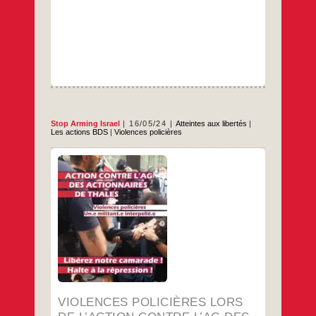
Stop Arming Israel
16/05/24
Atteintes aux libertés
|
Les actions BDS
|
Violences policières
Bonjour à toutes et tous, Ce mercredi 15
mai 2024, nous commémorons 76 ans de
Nakba en Palestine. Ce mercredi 15 mai
2024, ironie du calendrier, se tenait
également l’assemblée générale des
actionnaires de Thales, dans un luxueux
auditorium de l’avenue George V, à deux
Violences
…
pas des Champs-Élysées. En réponse
policières
lors
…
de
l’action
contre
l’AG
VIOLENCES POLICIÈRES LORS
des