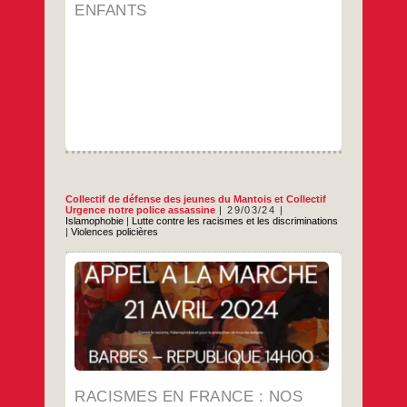
racisme,
ENFANTS
l’islamophobie
et
pour
la
protection
de
nos
enfants
Collectif de défense des jeunes du Mantois
et
Collectif
Urgence notre police assassine
29/03/24
Islamophobie
|
Lutte contre les racismes et les discriminations
|
Violences policières
En mémoire d’Amine Bentounsi, emprisonné
et « tué » socialement à l’âge de 13 ans,
puis tué d’une balle dans le dos, par la
police française le 21/04/2012. En mémoire
de toutes les jeunes victimes de violences
policières, judiciaires et carcérales. Alors
que le 3 décembre 2023, nous fêtions les 40
RACISMES
…
ans
EN
FRANCE
RACISMES EN FRANCE : NOS
…
: