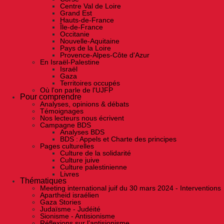
Centre Val de Loire
Grand Est
Hauts-de-France
Île-de-France
Occitanie
Nouvelle-Aquitaine
Pays de la Loire
Provence-Alpes-Côte d'Azur
En Israël-Palestine
Israël
Gaza
Territoires occupés
Où l'on parle de l'UJFP
Pour comprendre
Analyses, opinions & débats
Témoignages
Nos lecteurs nous écrivent
Campagne BDS
Analyses BDS
BDS : Appels et Charte des principes
Pages culturelles
Culture de la solidarité
Culture juive
Culture palestinienne
Livres
Thématiques
Meeting international juif du 30 mars 2024 - Interventions
Apartheid israélien
Gaza Stories
Judaïsme - Judéité
Sionisme - Antisionisme
Réflexions sur l’antisionisme