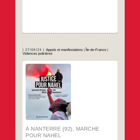
27/06/24
Appels et manifestations
|
Île-de-France
|
Violences policières
Justice pour Nahel Rendez-vous place
Nelson Mandela à Nanterre le samedi 29
juin à 14 h pour une marche pour Nahel, tué
par un policier le 27 juin 2023. Nahel ne
sera pas oublié. Ensemble, faisons entendre
notre appel pour que lumière soit faite et
que triomphe la vérité.
…
À NANTERRE (92), MARCHE
POUR NAHEL