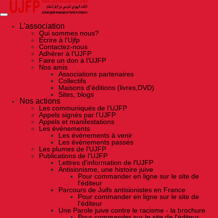
Skip
to
the
content
L'association
Qui sommes nous?
Ecrire à l’Ujfp
Contactez-nous
Adhérer à l’UJFP
Faire un don à l’UJFP
Nos amis
Associations partenaires
Collectifs
Maisons d’éditions (livres,DVD)
Sites, blogs
Nos actions
Les communiqués de l'UJFP
Appels signés par l'UJFP
Appels et manifestations
Les événements
Les événements à venir
Les événements passés
Les plumes de l'UJFP
Publications de l'UJFP
Lettres d'information de l'UJFP
Antisionisme, une histoire juive
Pour commander en ligne sur le site de
l'éditeur
Parcours de Juifs antisionistes en France
Pour commander en ligne sur le site de
l'éditeur
Une Parole juive contre le racisme - la brochure
Pour commander sur le site de l'éditeur