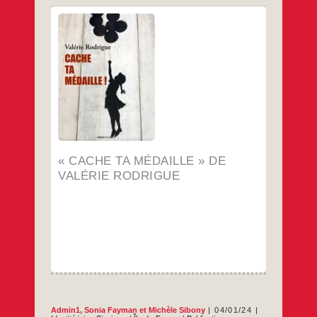
Le livre, Cache ta médaille, est le récit d’un
voyage en Palestine entrepris par Valérie
Rodrigue pour mieux comprendre le conflit
israélo-palestinien
…
« CACHE TA MÉDAILLE » DE
VALÉRIE RODRIGUE
Admin1
,
Sonia Fayman
et
Michèle Sibony
04/01/24