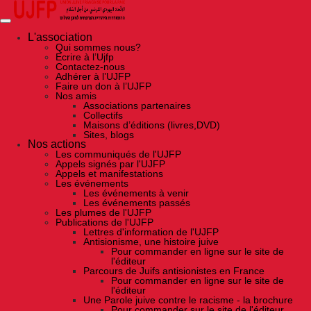
Skip
to
the
content
L'association
Qui sommes nous?
Ecrire à l’Ujfp
Contactez-nous
Adhérer à l’UJFP
Faire un don à l’UJFP
Nos amis
Associations partenaires
Collectifs
Maisons d’éditions (livres,DVD)
Sites, blogs
Nos actions
Les communiqués de l'UJFP
Appels signés par l'UJFP
Appels et manifestations
Les événements
Les événements à venir
Les événements passés
Les plumes de l'UJFP
Publications de l'UJFP
Lettres d'information de l'UJFP
Antisionisme, une histoire juive
Pour commander en ligne sur le site de
l'éditeur
Parcours de Juifs antisionistes en France
Pour commander en ligne sur le site de
l'éditeur
Une Parole juive contre le racisme - la brochure
Pour commander sur le site de l'éditeur