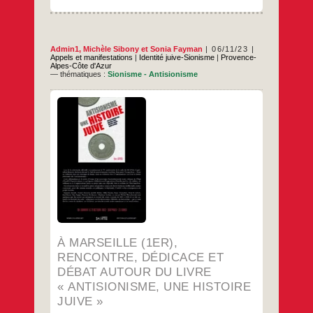
Admin1
,
Michèle Sibony
et
Sonia Fayman
06/11/23
Appels et manifestations
|
Identité juive-Sionisme
|
Provence-
Alpes-Côte d'Azur
— thématiques :
Sionisme - Antisionisme
En présence de Michèle Sibony et Sonia
Fayman.
…
À MARSEILLE (1ER),
RENCONTRE, DÉDICACE ET
DÉBAT AUTOUR DU LIVRE
« ANTISIONISME, UNE HISTOIRE
JUIVE »