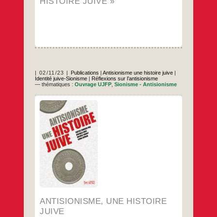
HISTOIRE JUIVE »
02/11/23
Publications
|
Antisionisme une histoire juive
|
Identité juive-Sionisme
|
Réflexions sur l’antisionisme
— thématiques :
Ouvrage UJFP
,
Sionisme - Antisionisme
À paraître le 12 octobre 2023 chez Syllepse
Pages : 368Format : 150 x 210ISBN : 979-
10-399-0153-6 25 € Présentation sur le site
de l’éditeur Lors de la cérémonie officielle
commémorant le 75e ­anniversaire de la
rafle du Vél d’Hiv, le président ­français
déclarait devant le chef du gouvernement
israélien, ­Benyamin Netanyahou : »Nous
Antisionisme,
…
ne
une
histoire
…
juive
ANTISIONISME, UNE HISTOIRE
JUIVE