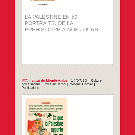
50
portraits.
De
la
LA PALESTINE EN 50
préhistoire
à
PORTRAITS. DE LA
nos
PRÉHISTOIRE À NOS JOURS
jours
IMA Institut du Monde Arabe
14/07/23
Culture
palestinienne
|
Palestine-Israël
|
Politique-Histoire
|
Publications
La collection « Araborama », créée par
l’Institut du monde arabe et les éditions du
Seuil, rassemble journalistes, intellectuels,
écrivains, artistes et illustrateurs pour
explorer les réalités présentes, la pluralité et
l’histoire du « monde arabe ». « À l’heure où
la Palestine semble abandonnée de tous, à
Ce
…
commencer par