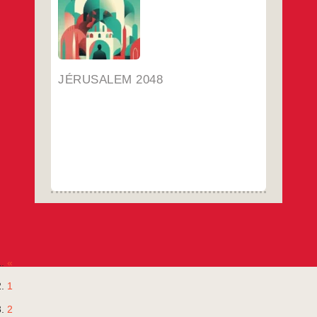
célèbre le centenaire de son indépendance..
ou pas Ouvrage collectif orchestré par Loïc
Jérusalem
…
2048
…
JÉRUSALEM 2048
«
1
2