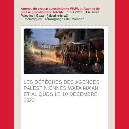
Agence de presse palestinienne WAFA
et
Agence de
presse palestinienne MA'AN
13/12/23
En Israël-
Palestine
|
Gaza
|
Palestine-Israël
— thématiques :
Témoignages de Palestine
Traduction J et D
…
LES DÉPÊCHES DES AGENCES
PALESTINIENNES WAFA MA’AN
ET AL QUDS LE 10 DÉCEMBRE
2023