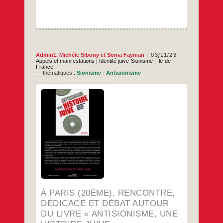
Admin1
,
Michèle Sibony
et
Sonia Fayman
03/11/23
Appels et manifestations
|
Identité juive-Sionisme
|
Île-de-
France
— thématiques :
Sionisme - Antisionisme
En présence de Béatrice Orès, Michèle
Sibony et Sonia Fayman.
…
À PARIS (20ÈME), RENCONTRE,
DÉDICACE ET DÉBAT AUTOUR
DU LIVRE « ANTISIONISME, UNE