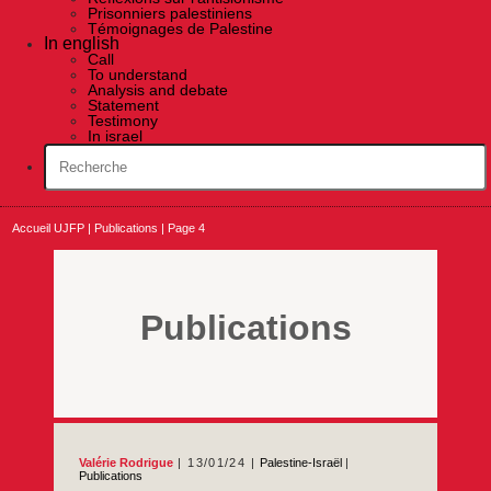
Prisonniers palestiniens
Témoignages de Palestine
In english
Call
To understand
Analysis and debate
Statement
Testimony
In israel
Accueil UJFP
|
Publications
|
Page 4
Publications
Valérie Rodrigue
13/01/24
Palestine-Israël
|
Publications