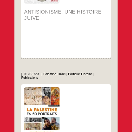
juive
ANTISIONISME, UNE HISTOIRE
JUIVE
01/08/23
Palestine-Israël
|
Politique-Histoire
|
Publications
C’est avec un très grand plaisir que je vous
annonce la sortie du livre La Palestine en 50
portraits. De la préhistoire à nos
jours (Riveneuve, août 2023). Cet ouvrage
collectif est une invitation au voyage, un
voyage au cœur de l’histoire de la Palestine.
Il rassemble les contributions de quelque 45
La
…
Palestine
en
…