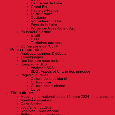
Centre Val de Loire
Grand Est
Hauts-de-France
Île-de-France
Occitanie
Nouvelle-Aquitaine
Pays de la Loire
Provence-Alpes-Côte d'Azur
En Israël-Palestine
Israël
Gaza
Territoires occupés
Où l'on parle de l'UJFP
Pour comprendre
Analyses, opinions & débats
Témoignages
Nos lecteurs nous écrivent
Campagne BDS
Analyses BDS
BDS : Appels et Charte des principes
Pages culturelles
Culture de la solidarité
Culture juive
Culture palestinienne
Livres
Thématiques
Meeting international juif du 30 mars 2024 - Interventions
Apartheid israélien
Gaza Stories
Judaïsme - Judéité
Sionisme - Antisionisme
Réflexions sur l’antisionisme