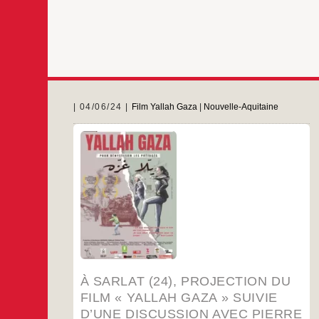
04/06/24
Film Yallah Gaza
|
Nouvelle-Aquitaine
Mardi 18 juin à 20h30 Au Cinéma Le Rex
…
À SARLAT (24), PROJECTION DU
FILM « YALLAH GAZA » SUIVIE
D’UNE DISCUSSION AVEC PIERRE