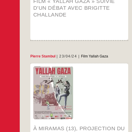
FILM « YALLAH GAZA » SUIVIE
D’UN DÉBAT AVEC BRIGITTE
CHALLANDE
Pierre Stambul
23/04/24
Film Yallah Gaza
Au cinéma Le Comœdia / Scènes et CinésRue
Paul Vaillant-Couturier 13400 Miramas
…
À MIRAMAS (13), PROJECTION DU