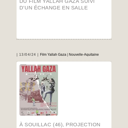
DU FILM YALLAH GAZA SUIVI
D’UN ÉCHANGE EN SALLE
13/04/24
Film Yallah Gaza
|
Nouvelle-Aquitaine
Lors de la présentation par ATTAC du film
Yallah Gaza le 26 Avril à Souillac Jean-Guy
Greilsamer membre de l’UJFP sera également
présent pour échanger avec la salle.
…
À SOUILLAC (46), PROJECTION