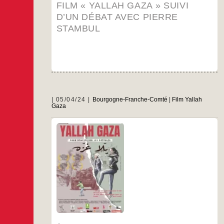
FILM « YALLAH GAZA » SUIVI
D’UN DÉBAT AVEC PIERRE
STAMBUL
05/04/24
Bourgogne-Franche-Comté
|
Film Yallah
Gaza
…
Mo