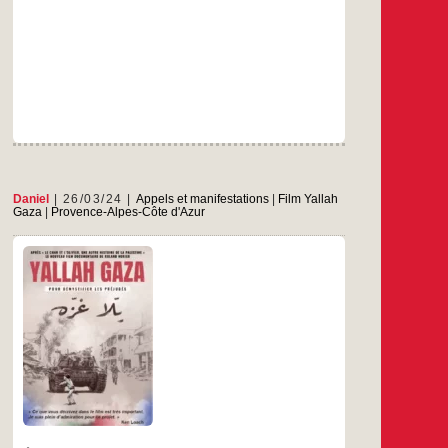
et
résistance
Daniel
26/03/24
Appels et manifestations
|
Film Yallah
Gaza
|
Provence-Alpes-Côte d'Azur
Le 12 avril à 18h au cinéma La Cascade
…