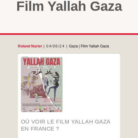
Film Yallah Gaza
Roland Nurier
04/06/24
Gaza
|
Film Yallah Gaza
Merci pour vos soutiens, pour votre « bouche à
oreille », pour vos encouragements. YALLAH
GAZA pour rendre leur humanité au peuple de
Gaza, pour que le génocide cesse, et que les
criminels de guerre soient condamnés.
Sélection médias : 4 étoiles (du public) sur
allociné : https://www.allocine.fr/film/fichefilm-
314102/critiques/spectateurs/ « Une ode à la
Où
…
voir
le
…
film
OÙ VOIR LE FILM YALLAH GAZA
YALLAH
GAZA
EN FRANCE ?
en
France ?