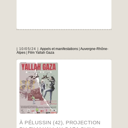
10/05/24
Appels et manifestations
|
Auvergne-Rhône-
Alpes
|
Film Yallah Gaza
Jeudi 6 juin à 20h au Ciné Pilat Infos :
www.culture-pilatrhodanien.fr
…
À PÉLUSSIN (42), PROJECTION