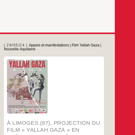
29/05/24
Appels et manifestations
|
Film Yallah Gaza
|
Nouvelle-Aquitaine
MARDI 4 JUIN à 20 h 30Cinéma Le Lido –
Limoges
…
À LIMOGES (87), PROJECTION DU
FILM « YALLAH GAZA » EN