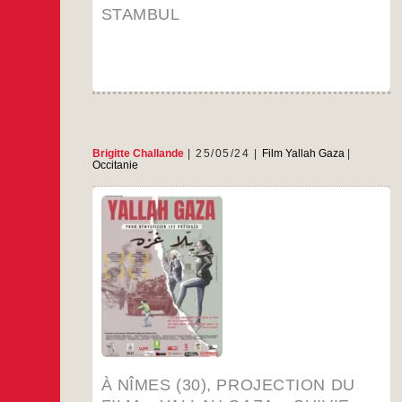
STAMBUL
Brigitte Challande
25/05/24
Film Yallah Gaza
|
Occitanie
Au cinéma Le Sémaphore Le mardi 11 juin à
20h30
…
À NÎMES (30), PROJECTION DU