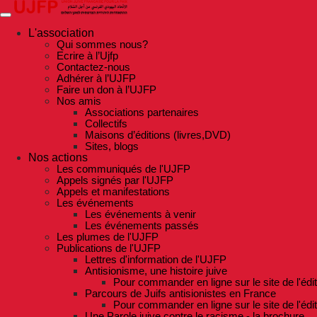
Skip
to
the
L'association
content
Qui sommes nous?
Ecrire à l’Ujfp
Contactez-nous
Adhérer à l’UJFP
Faire un don à l’UJFP
Nos amis
Associations partenaires
Collectifs
Maisons d’éditions (livres,DVD)
Sites, blogs
Nos actions
Les communiqués de l'UJFP
Appels signés par l'UJFP
Appels et manifestations
Les événements
Les événements à venir
Les événements passés
Les plumes de l'UJFP
Publications de l'UJFP
Lettres d'information de l'UJFP
Antisionisme, une histoire juive
Pour commander en ligne sur le site de l'édi
Parcours de Juifs antisionistes en France
Pour commander en ligne sur le site de l'édi
Une Parole juive contre le racisme - la brochure