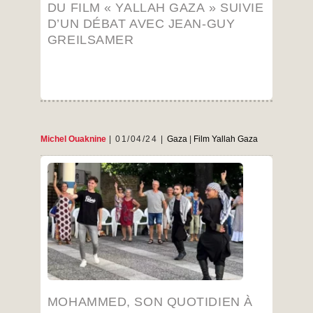
DU FILM « YALLAH GAZA » SUIVIE
D’UN DÉBAT AVEC JEAN-GUY
GREILSAMER
Michel Ouaknine
01/04/24
Gaza
|
Film Yallah Gaza
Tous ceux qui l’ont rencontré n’ont pu que
s’attacher à lui… Mohammed, précisons que
nous parlons de Mohammed Saqer (car ils
étaient 2 Mohammed, l’autre c’est Alaloul, à
nous accompagner au cours de la tournée
d’avant-premières du film « Yallah Gaza – on
hammed,
…
les voit d’ailleurs tous les deux ci-dessus
son
quotidien
…
à
Gaza
MOHAMMED, SON QUOTIDIEN À