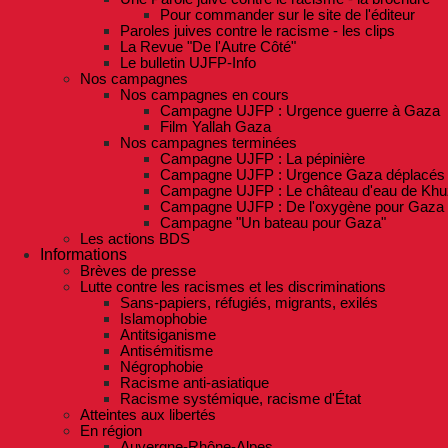
Pour commander sur le site de l'éditeur
Paroles juives contre le racisme - les clips
La Revue "De l'Autre Côté"
Le bulletin UJFP-Info
Nos campagnes
Nos campagnes en cours
Campagne UJFP : Urgence guerre à Gaza
Film Yallah Gaza
Nos campagnes terminées
Campagne UJFP : La pépinière
Campagne UJFP : Urgence Gaza déplacés
Campagne UJFP : Le château d'eau de Khu
Campagne UJFP : De l'oxygène pour Gaza
Campagne "Un bateau pour Gaza"
Les actions BDS
Informations
Brèves de presse
Lutte contre les racismes et les discriminations
Sans-papiers, réfugiés, migrants, exilés
Islamophobie
Antitsiganisme
Antisémitisme
Négrophobie
Racisme anti-asiatique
Racisme systémique, racisme d'État
Atteintes aux libertés
En région
Auvergne-Rhône-Alpes