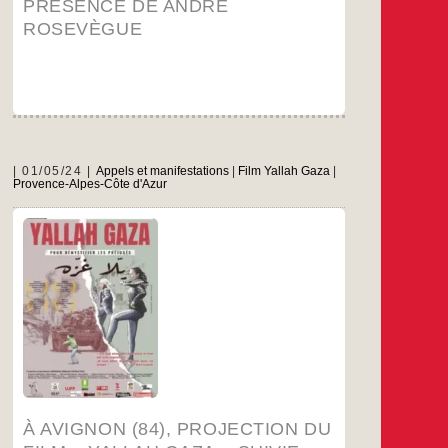
PRÉSENCE DE ANDRÉ
ROSEVÈGUE
01/05/24
Appels et manifestations
|
Film Yallah Gaza
|
Provence-Alpes-Côte d'Azur
Vendredi 24 mai 20h30 au cinéma Utopia
d’Avignon
…
À AVIGNON (84), PROJECTION DU