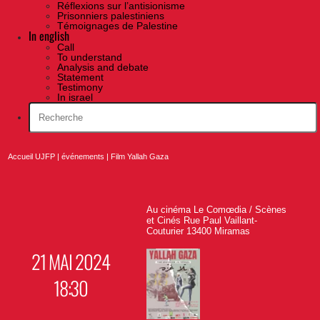
Réflexions sur l’antisionisme
Prisonniers palestiniens
Témoignages de Palestine
In english
Call
To understand
Analysis and debate
Statement
Testimony
In israel
Accueil UJFP
|
événements
|
Film Yallah Gaza
Au cinéma Le Comœdia / Scènes
et Cinés Rue Paul Vaillant-
Couturier 13400 Miramas
21 MAI 2024
18:30