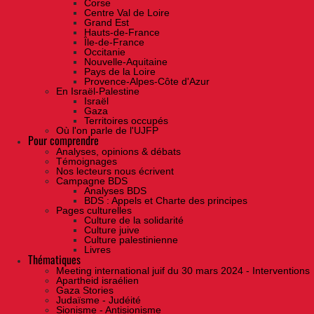
Corse
Centre Val de Loire
Grand Est
Hauts-de-France
Île-de-France
Occitanie
Nouvelle-Aquitaine
Pays de la Loire
Provence-Alpes-Côte d'Azur
En Israël-Palestine
Israël
Gaza
Territoires occupés
Où l'on parle de l'UJFP
Pour comprendre
Analyses, opinions & débats
Témoignages
Nos lecteurs nous écrivent
Campagne BDS
Analyses BDS
BDS : Appels et Charte des principes
Pages culturelles
Culture de la solidarité
Culture juive
Culture palestinienne
Livres
Thématiques
Meeting international juif du 30 mars 2024 - Interventions
Apartheid israélien
Gaza Stories
Judaïsme - Judéité
Sionisme - Antisionisme