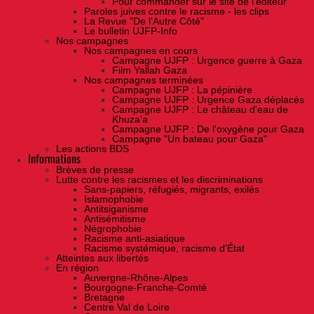
Pour commander sur le site de l'éditeur
Paroles juives contre le racisme - les clips
La Revue "De l'Autre Côté"
Le bulletin UJFP-Info
Nos campagnes
Nos campagnes en cours
Campagne UJFP : Urgence guerre à Gaza
Film Yallah Gaza
Nos campagnes terminées
Campagne UJFP : La pépinière
Campagne UJFP : Urgence Gaza déplacés
Campagne UJFP : Le château d'eau de
Khuza'a
Campagne UJFP : De l'oxygène pour Gaza
Campagne "Un bateau pour Gaza"
Les actions BDS
Informations
Brèves de presse
Lutte contre les racismes et les discriminations
Sans-papiers, réfugiés, migrants, exilés
Islamophobie
Antitsiganisme
Antisémitisme
Négrophobie
Racisme anti-asiatique
Racisme systémique, racisme d'État
Atteintes aux libertés
En région
Auvergne-Rhône-Alpes
Bourgogne-Franche-Comté
Bretagne
Centre Val de Loire