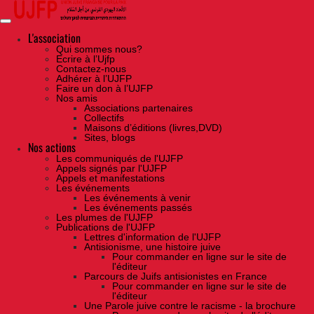
Skip
to
the
content
L'association
Qui sommes nous?
Ecrire à l’Ujfp
Contactez-nous
Adhérer à l’UJFP
Faire un don à l’UJFP
Nos amis
Associations partenaires
Collectifs
Maisons d’éditions (livres,DVD)
Sites, blogs
Nos actions
Les communiqués de l'UJFP
Appels signés par l'UJFP
Appels et manifestations
Les événements
Les événements à venir
Les événements passés
Les plumes de l'UJFP
Publications de l'UJFP
Lettres d'information de l'UJFP
Antisionisme, une histoire juive
Pour commander en ligne sur le site de
l'éditeur
Parcours de Juifs antisionistes en France
Pour commander en ligne sur le site de
l'éditeur
Une Parole juive contre le racisme - la brochure