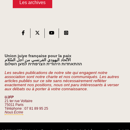
Les archives
Union juive française pour la paix
الاتّحاد اليهودي الفرنسي من أجل السّلام
ההתאחדות היהודית הצרפתית למען השלום
Les seules publications de notre site qui engagent notre
association sont notre charte et nos communiqués. Les autres
articles publiés sur ce site sans nécessairement refléter
exactement nos positions, nous ont paru intéressants à verser
aux débats ou à porter à votre connaissance.
UJFP
21 ter rue Voltaire
75011 Paris
Téléphone : 07 81 89 95 25
Nous Écrire