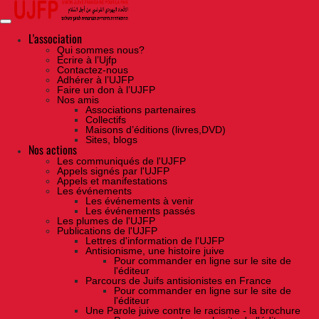
Skip
to
the
content
L'association
Qui sommes nous?
Ecrire à l’Ujfp
Contactez-nous
Adhérer à l’UJFP
Faire un don à l’UJFP
Nos amis
Associations partenaires
Collectifs
Maisons d’éditions (livres,DVD)
Sites, blogs
Nos actions
Les communiqués de l'UJFP
Appels signés par l'UJFP
Appels et manifestations
Les événements
Les événements à venir
Les événements passés
Les plumes de l'UJFP
Publications de l'UJFP
Lettres d'information de l'UJFP
Antisionisme, une histoire juive
Pour commander en ligne sur le site de
l'éditeur
Parcours de Juifs antisionistes en France
Pour commander en ligne sur le site de
l'éditeur
Une Parole juive contre le racisme - la brochure