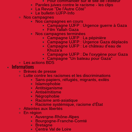
Pour commander sur le site de l'éditeur
Paroles juives contre le racisme - les clips
La Revue "De l'Autre Côté"
Le bulletin UJFP-Info
Nos campagnes
Nos campagnes en cours
Campagne UJFP : Urgence guerre à Gaza
Film Yallah Gaza
Nos campagnes terminées
Campagne UJFP : La pépinière
Campagne UJFP : Urgence Gaza déplacés
Campagne UJFP : Le château d'eau de
Khuza'a
Campagne UJFP : De l'oxygène pour Gaza
Campagne "Un bateau pour Gaza"
Les actions BDS
Informations
Brèves de presse
Lutte contre les racismes et les discriminations
Sans-papiers, réfugiés, migrants, exilés
Islamophobie
Antitsiganisme
Antisémitisme
Négrophobie
Racisme anti-asiatique
Racisme systémique, racisme d'État
Atteintes aux libertés
En région
Auvergne-Rhône-Alpes
Bourgogne-Franche-Comté
Bretagne
Centre Val de Loire