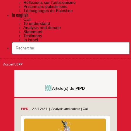
Réflexions sur l’antisionisme
Prisonniers palestiniens
Témoignages de Palestine
In english
Call
To understand
Analysis and debate
Statement
Testimony
In israel
Accueil UJFP
Article(s) de
PIPD
PIPD
28/12/21
Analysis and debate
|
Call
In 2021, we have lived yet another brutal
year where many Palestinian lost loved