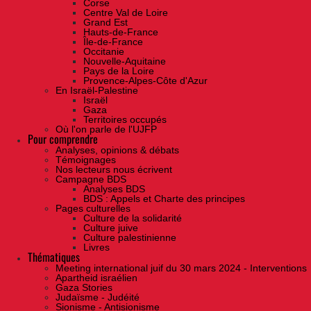
Corse
Centre Val de Loire
Grand Est
Hauts-de-France
Île-de-France
Occitanie
Nouvelle-Aquitaine
Pays de la Loire
Provence-Alpes-Côte d'Azur
En Israël-Palestine
Israël
Gaza
Territoires occupés
Où l'on parle de l'UJFP
Pour comprendre
Analyses, opinions & débats
Témoignages
Nos lecteurs nous écrivent
Campagne BDS
Analyses BDS
BDS : Appels et Charte des principes
Pages culturelles
Culture de la solidarité
Culture juive
Culture palestinienne
Livres
Thématiques
Meeting international juif du 30 mars 2024 - Interventions
Apartheid israélien
Gaza Stories
Judaïsme - Judéité
Sionisme - Antisionisme