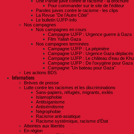
Une Parole juive contre le racisme - la brochure
Pour commander sur le site de l'éditeur
Paroles juives contre le racisme - les clips
La Revue "De l'Autre Côté"
Le bulletin UJFP-Info
Nos campagnes
Nos campagnes en cours
Campagne UJFP : Urgence guerre à Gaza
Film Yallah Gaza
Nos campagnes terminées
Campagne UJFP : La pépinière
Campagne UJFP : Urgence Gaza déplacés
Campagne UJFP : Le château d'eau de Khu
Campagne UJFP : De l'oxygène pour Gaza
Campagne "Un bateau pour Gaza"
Les actions BDS
Informations
Brèves de presse
Lutte contre les racismes et les discriminations
Sans-papiers, réfugiés, migrants, exilés
Islamophobie
Antitsiganisme
Antisémitisme
Négrophobie
Racisme anti-asiatique
Racisme systémique, racisme d'État
Atteintes aux libertés
En région