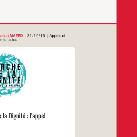
uch
et
MAFED
31/10/15
Appels et
ntiracistes
Avec le soutien d’Angela Davis
tobre 2005, les jeunes vies de deux
taient fauchées en Seine-Saint-Denis
– une tragédie mettant en cause des
res de police. Depuis, la stratégie de
rançais, loin de chercher à châtier les
bles, consiste uniquement à fuir ses
sabilités. Comme il l’a fait dans des
aines de crimes policiers depuis des
décennies.
la Dignité : l’appel
…