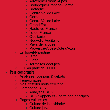
Auvergne-Rhône-Alpes
Bourgogne-Franche-Comté
Bretagne
Centre Val de Loire
Corse
Centre Val de Loire
Grand Est
Hauts-de-France
Île-de-France
Occitanie
Nouvelle-Aquitaine
Pays de la Loire
Provence-Alpes-Côte d'Azur
En Israël-Palestine
Israël
Gaza
Territoires occupés
Où l'on parle de l'UJFP
Pour comprendre
Analyses, opinions & débats
Témoignages
Nos lecteurs nous écrivent
Campagne BDS
Analyses BDS
BDS : Appels et Charte des principes
Pages culturelles
Culture de la solidarité
Culture juive